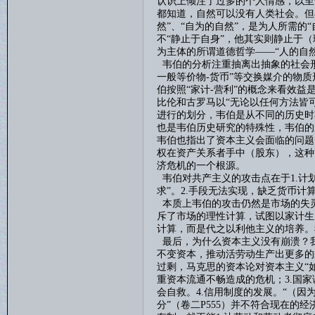
认识上倾注了过多的个人情感，以至
都知道，自然可以没有人类社会。但
然”、“自为的自然”，是为人所需的
不“静止于自身”，他其实则静止于
为主体的所谓道德哲学——“人的自然
韦伯的分析注重抽离出抽象的社会
一般等价物
-
货币”等交换媒介的物
伯按照“家计
-
营利”的概念来看效益
比伦和古罗马以“无论以任何方法皆
进行的划分，韦伯是从不同的历史时
也是韦伯历史研究的特殊性，韦伯的
韦伯也指出了资本主义会面临的问题
权在资产关系者手中（股东），这种
济危机的一个根源。
韦伯对共产主义的攻击点在于
1.
计
求”。
2.
手段无法实现，缺乏货币计
本质上韦伯的攻击仍然是市场的失
斥了市场的理性计算，试图以家计生
计算，而是代之以利他主义的培养。
最后，
为什么资本主义没有崩溃？
不变资本，推动活劳动生产出更多的
过剩，马克思的资本论对资本主义“
重资本流通不畅造成的危机；
3.
国家
会自救。
4.
信用制度的发展。
“（因
分”（卷二
P555
）并不符合现在的经