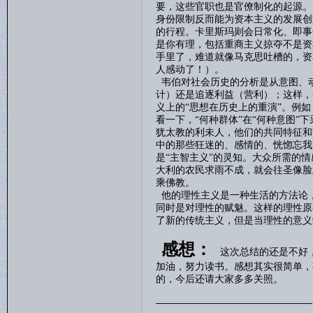
要，这些官职也是官僚制化的起源。
身份限制反而能为资本主义的发展创
的行程。卡里斯玛则会日常化、即事
是你有理，包括重商主义掠夺不是资
手里了，难道就像马克思吐槽的，资
人感动了！）。
韦伯对社会历史的分析是从意图、
计）还是追逐利益（营利）；这样，
义上的
“思想在历史上的重演”。例
看一下，“何种群体”在“何种意图”
犹太教的利未人，他们的共同特征和
中的那些狂迷的、感情的、恍惚忘我
是“主智主义”的灵知。大众所需的
大利的农民求雨不成，就会往圣像脸
乘佛教。
他的理性主义是一种生活的方法论
同时是对理性的赋魅。这样的理性原
了新的传统主义，但是当理性的意义
感想：
这次总结的还是不好
加油，努力读书。感想其实很简单，
的，今后还请大家多多关照。
————————————————