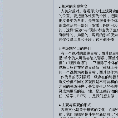
2.相对的客观主义
齐美尔反对。客观形式对主观灵魂
的位置。要把整体性变为个性，把因
把义务变为自由。是整体服务于个体
组成生活的一部分（货币，
P404-405
的，这样“应该”与“现实”都变为了
有特殊的、局部的、客观的形式变为
它仅仅是工具和手段；它不偏不倚，
3.等级制的目的序列
有一个绝对的最终目标，而其他目
是“单个的人可能会陷入谬误，而整
值”（“理性道德”），它排除了个
终极目标存在的道义价值（献身上帝
的一个设想为终极目标，而其他作为
作为目的序列最后一级存在的终极
道义价值不同的客观性是不可调和的
之间的等级秩序，是实现生活的伦理
灵成为更高的统一性。是道德行动的
任（哲学，
P175
）。是我们想去做，
4.主观与客观的形式
古典文化是关于形式的文化，而现
前，我们面临的是斗争的新阶段：
“