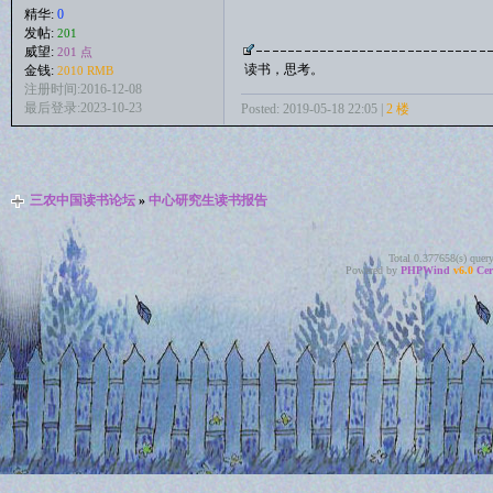
精华:
0
发帖:
201
威望:
201 点
读书，思考。
金钱:
2010 RMB
注册时间:2016-12-08
最后登录:2023-10-23
Posted: 2019-05-18 22:05 |
2 楼
三农中国读书论坛
»
中心研究生读书报告
Total 0.377658(s) quer
Powered by
PHPWind
v6.0
Cer