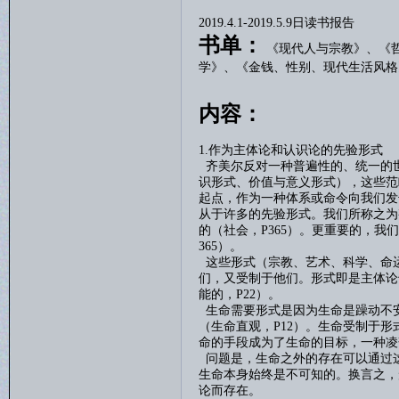
2019.4.1-2019.5.9
日读书报告
书单：
《现代人与宗教》、
《
学》、
《金钱、性别、现代生活风格
内容：
1.作为主体论和认识论的先验形式
齐美尔反对一种普遍性的、统一的
识形式、价值与意义形式），这些范
起点，作为一种体系或命令向我们发
从于许多的先验形式。我们所称之为
的（社会，
P365
）。更重要的，我们
365
）。
这些形式（宗教、艺术、科学、命
们，又受制于他们。形式即是主体论
能的，
P22
）。
生命需要形式是因为生命是躁动不
（生命直观，
P12
）。生命受制于形
命的手段成为了生命的目标，一种凌
问题是，生命之外的存在可以通过
生命本身始终是不可知的。换言之，
论而存在。