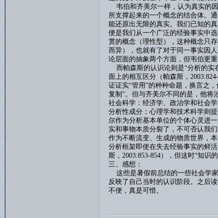
韦伯和齐美尔一样，认为真实的因
所支撑起来的一个概念的结合体。通
能还原出无限的真实。我们已知的真
便是我们从一个广泛的经验事实中选
贯的概念（理性型），这种概念只存
而异），也就有了对于同一事实因人
论层面的抽象两个方面，但韦伯更重
而帕森斯的认识论则是
“分析的实
面上的相互区分（帕森斯，
2003:824
证证实“管用”的种种命题，换言之，
复制”。但与齐美尔不同的是，他将
社会科学：经济学、政治学和社会学
分析性成分；心理学和技术科学则提
尔作为分析基本单位的个体心灵进一
实和事物本质分裂了，不可否认我们
作为不断流变、生成的物质世界，本
分析框架即使在失去经验事实的鲜活
斯，
2003:853-854
），但这时“知识的
三、感想：
这些是暑假前总结的一些社会学家
反映了自己当时的认识阶段。之后读
不便，真是可惜。