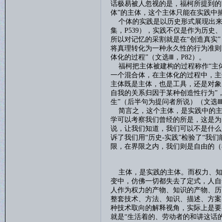
话极易被人忽视的是，福柯所提到的前
体”的主体，这个主体只能在实践中
个体的实践是以历史形式展现出来
集，
P539
），实践不仅是作为历史、
所以对记忆的采割就是在“创造真实
将真理转化为一种永久性的行为准则”
体化的过程”（文选Ⅲ，
P82
）。
福柯把主体被建构的过程称作
“主
一个混合体，在主体化的过程中，主体
主体既是主体，也是工具，还是对象
自我的关系归因于某种创造性行为”
生”（后半句为提问者所说）（文选
简言之，这个主体，是实践中的主
学可以考察我们曾经的所是，这是为
说，让我们知道，我们可以不是什么
诉了我们用“历史
-
实践”检验了“我
限，在界限之内，我们则是自由的（
主体，是实践的主体。而权力、知
变中，仿佛一切都失去了定式，人自
人作为权力的产物、知识的产物、历
整套技术、方法、知识、描述、方案
种技术取向的解释视角，实际上是要
就是“生活着的、劳动者的和讲这话