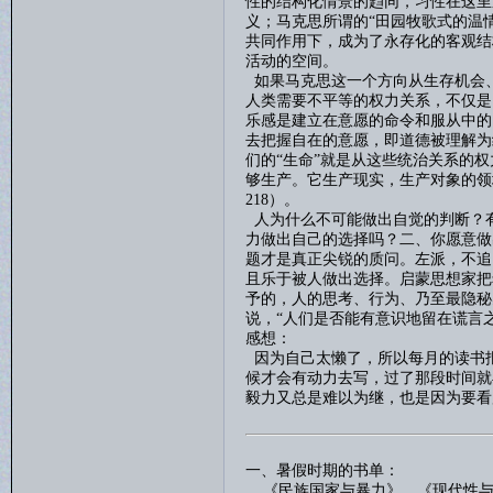
性的结构化情景的趋同，习性在这里
义；马克思所谓的“田园牧歌式的温
共同作用下，成为了永存化的客观结
活动的空间。
如果马克思这一个方向从生存机会
人类需要不平等的权力关系，不仅是
乐感是建立在意愿的命令和服从中的
去把握自在的意愿，即道德被理解为
们的
“生命”就是从这些统治关系的
够生产。它生产现实，生产对象的领
218
）。
人为什么不可能做出自觉的判断？
力做出自己的选择吗？二、你愿意做
题才是真正尖锐的质问。左派，不追
且乐于被人做出选择。启蒙思想家把
予的，人的思考、行为、乃至最隐秘
说，
“人们是否能有意识地留在谎言
感想：
因为自己太懒了，所以每月的读书
候才会有动力去写，过了那段时间就
毅力又总是难以为继，也是因为要看
一、暑假时期的书单：
《
民族国家与暴力
》、《
现代性