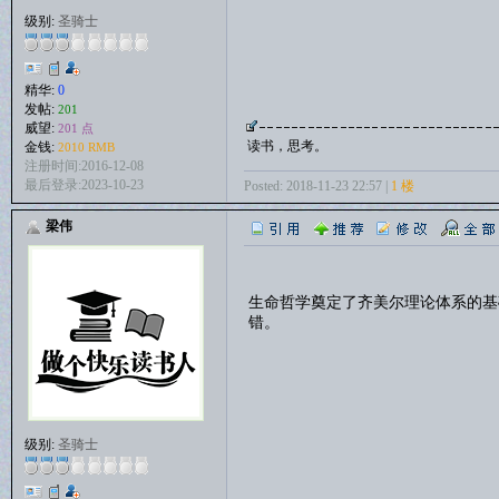
级别:
圣骑士
精华:
0
发帖:
201
威望:
201 点
读书，思考。
金钱:
2010 RMB
注册时间:2016-12-08
最后登录:2023-10-23
Posted: 2018-11-23 22:57 |
1 楼
梁伟
生命哲学奠定了齐美尔理论体系的基
错。
级别:
圣骑士