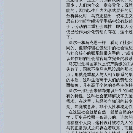
至少，人们为什么一定会异化，既然
能的，因为以生产力为形式展开的历
分析异化时，马克思指出，资本主义
思在
1844
哲学经济学手稿中没有叙述
于，劳动的二重社会属性，即私人劳
便已经作为外化劳动而存在，这个过
了。
涂尔干和马克思一样，看到了社会
同的、但都停留在设想中的社会理想
与社会核心的联系纽带入手的，“或
认知作用的社会器官建立完备的联系
马克思觉得国家只是资产阶级的工
失败了，国家不像马克思设想的那么
点，那就是重塑人与人相互联系的集
的本质，这种生活寓于人们的劳动交
而抽象，具有高于个体的某些主体特
涂尔干用社会来解释知识产生的问
有的特性。这种社会范畴解决了先验
需求。在这里，从经验向知识的转变
觉、知觉或意象。非个人性和稳定性
在这里社会就是自然，就是自然的
学，历史是按照一条进步的、连续的
造福整个人类，这种设计被称为人的
与其正常形式之间存在着联系，而且