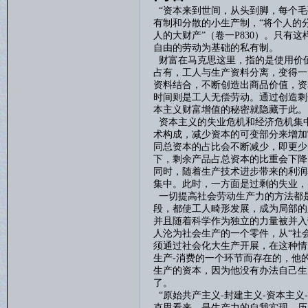
“资本来到世间，从头到脚，每个毛
有制和分散的小生产制，“将个人的
人的大财产”（卷一
P830
）。只有这
自由的劳动为基础的私有制。
财富在马克思这里，指的是使用价
占有，工人与生产资料分离，变得一
资料结合，不断创造出商品价值，资
时间则是工人无偿劳动。通过创造剩
本主义财富增值的秘密就隐藏于此。
资本主义的失业危机和经济危机集
术构成，减少资本的可变部分来增加
同总资本的占比会不断减少，即更少
下，剩余产品占总资本的比重会下降
同时，随着生产技术进步带来的利润
集中。此时，一方面是过剩的失业，
一切提高社会劳动生产力的方法都
段，都使工人畸形发展，成为局部的
并且随着科学作为独立的力量被并入
人沦为社会生产的一个零件，从“社
须通过社会化大生产开展，在这种情
生产
-
消费的一个环节而存在的，他
生产的资本，因为他没有办法自己生
了。
“原始共产主义
-
封建主义
-
资本主义
-
克思看来，是生产力的自我实现。历