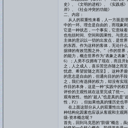
史》、《文明的进程》、《实践感》
岸》、《社会冲突的功能》
二、内容：
从人的双重性来看，人一方面是理
中的一环。理念是自由的，而现象则
它是一种状态，一个事实，它意味着
也包括时间、空间和因果性。与意志
主体的意识以一切的出发点，是世界
的东西。作为这样的客体，无论什么
据律的有效范围之外。”（作的世界
的能力，概念世界作为“表象之表象
6
）；人类不仅拥有了现在，而且开
之，人之成人，喜乐苦悲亦随之而至
忧虑、希望皆随之而至】。这种矛盾
的意志是自由的，但通向目的的手段
之，我们有选择的权力，却没有实现
作目的本身，这是一种“实践中的权宜
评价的主观性就在这里完成了统一。
观有效性。他的“超人”也是真的是“
性，
P2
），但如果他真的懂历史也早
在上面这部分从人的双重性出发，
种结构化因素也应该从客观和主观两
级
-
资本概念呢？
首先，回到马克思的
“阶级”概念，
始终的一个核心概念。阶级首先是一