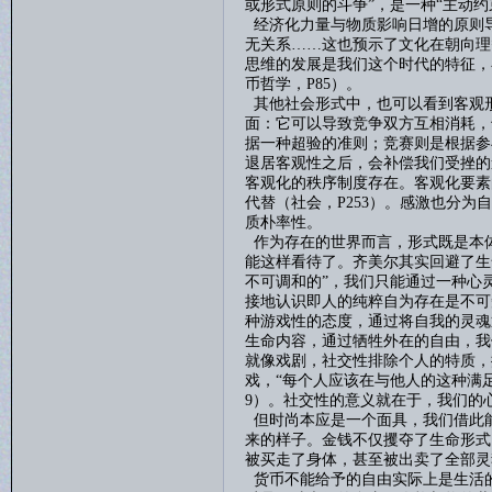
或形式原则的斗争”，是一种“主动约
经济化力量与物质影响日增的原则
无关系
……这也预示了文化在朝向理
思维的发展是我们这个时代的特征，
币哲学，
P85
）。
其他社会形式中，也可以看到客观
面：它可以导致竞争双方互相消耗，
据一种超验的准则；竞赛则是根据参
退居客观性之后，会补偿我们受挫的
客观化的秩序制度存在。客观化要素
代替（社会，
P253
）。感激也分为自
质朴率性。
作为存在的世界而言，形式既是本
能这样看待了。齐美尔其实回避了生
不可调和的”，我们只能通过一种心
接地认识即人的纯粹自为存在是不可
种游戏性的态度，通过将自我的灵魂
生命内容
，
通过牺牲外在的自由，我
就像戏剧
，
社交性排除个人的特质，
戏，
“每个人应该在与他人的这种满
9
）。社交性的意义就在于，我们的心
但
时尚本应是一个面具，我们借此
来的样子。金钱不仅攫夺了生命形式
被买走了身体，甚至被出卖了全部灵
货币不能给予的自由实际上是生活