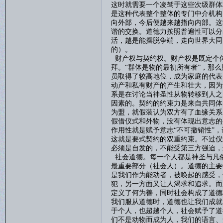
这时就需要一个凌驾于这些次级群体
是这种代表整个整体的专门中介机构
向外部，今后便越来越指向内部。这
谐的交换。道德力按照普遍性可以分
活，越是能摆脱争端，走向世界大同
的）。
财产权与契约权。财产权是既定个
拜。
“群体是物的最初所有者”，那
员取得了较高地位，成为家庭的代表
动产和私有财产的产生和壮大，因为
系是在讨论当神圣性从物转移到人之
因素的。契约的约束力是来自共同体
为盟，就假装认为双方有了血缘关系
假借仪式和外物，没有体现出意志的
作用性就是赋予意志“不可撤销性”
这就是要式契约的双重约束。不过仪
必须是自发的，不能受第三方强迫，
社会道德。每一个人都是神圣与凡
最重要部分（社会人）。道德的主要
是我们作为能动者，被唤起的感受，
犯，另一方面又让人渴求和追求。而
定义了何为善，同时社会构成了道德
我们服从道德时，道德也让我们成就
于个人，也超越个人，社会赋予了道
们不是动物而成为人，我们的语言、