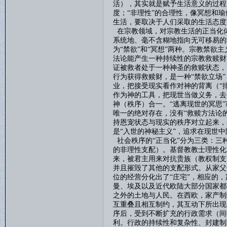
活），其实就是赋予生活意义的过程
度；“非理性”的合理性，像冥想和
生活，要取决于人们采取的生活态度
在宗教领域，对宗教生活的正当化
系统地、毫不含糊地指向无可移易的
为“禁欲”和“冥想”两种。宗教禁欲
法论能产生一种持续性的宗教救赎财
证被救者处于一种神圣的救赎状态，
行为获得救赎财，是一种“禁欲立场
业，把接受现实看作对神的背离（“排
作为神的工具，把现世当做义务，去
神（秩序）合一。“逃离现世的冥思
唯一的绝对存在，没有“救赎方法论
持恩宠状态与现实的秩序对立起来，
是“入世的神秘主义”，追求在现世
社会秩序的
“正当化”分为三类：
的非理性支配）。基督教教士理性化
来，被君主用来对抗贵族（教权制支
并且摧毁了其他的支配形式。从家父
位的经营分化出了“庄宅”，相应的
曼、埃及以及近代欧陆大部分国家都
之外的土地与人民。在西欧，家产制
互重叠且相互制约，其互动下所出现
序后，受到不断扩充的行政需求（间
利。行政的持续性和复杂性、封建制