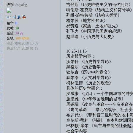
吉登斯《历史唯物主义的当代批判》
级别:
dsgsdag
特伦斯
·霍克斯《结构主义和符号学
列维
-
施特劳斯《结构人类学》
格尔茨《地方性知识》
精华:
0
易劳逸《家族、土地和祖先》
发帖:
20
孔飞力《中国现代国家的起源》
威望:
20 点
赵世瑜《小历史与大历史》
金钱:
200 RMB
注册时间:2018-10-09
最后登录:2020-01-19
10.25-11.15
历史哲学内容：
沃尔什
《
历史哲学导论
》
黑格尔
《
历史哲学
》
狄尔泰《历史中的意义》
狄尔泰
《
人文科学导论
》
柯林伍德
《
历史的观念
》
具体的历史学研究：
罗威廉
《汉口：一个中国城市的冲
施坚雅
《
中华帝国晚期的城市
》
周锡瑞
《
改良与革命
-----
辛亥革命在
《
走向革命
——
华北的战争、社会变
布罗代尔
《菲利普二世时代的地中
查尔斯
·蒂利 《强制、资本和欧洲国
巴林顿
·
摩尔
《
民主与专制的社会起
社会学内容：