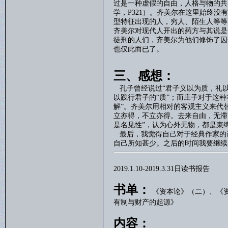
过是一种虚假的自由，人格与物的共
学，
P321
）。齐美尔在这里始终没有
型特征出现的人，穷人、陌生人等等
齐美尔对现代人开出的药方与其说是
徒刑的人们，齐美尔为他们修饰了囚
也仅此而已了。
三、感想：
孔子曾经说过
“
君子义以为质，礼
以践行君子的“质”；而庄子对于这种
解”。齐美尔用相对的客观主义来代
立亦得，不立亦得。去来自由，无滞
是名见性”，认为心外无物，都是束
最后，我觉得自己对于经典作家的
自己所知甚少。之后的时间我要继续
2019.1.10-2019.3.31
日读书报告
书单：
《资本论》（二）、
《
有制与财产的起源》
内容：