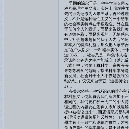
早期的涂尔干是一种科学主义的立
称号是理性主义者。实际上
.
我的主
去的行为还原为因果关系，再经过理
义，不外是这种理性主义的一个结果
的社会事实特点在于客观性、外在性
于任何个人的意识，而是来告我们每
有道德色彩，而是客观的、无情感色
中，社会越来越多的从个人内心的角
我本人的特殊利益，那么把大家结合
是“在个人以外，一种精神实体，一
道
:50-51
）。社会又是一种集体人格
承诺的义务先之中才能成立（以此反
形式》中，涂尔干将科学、宗教等等
果等等科学的范畴，指出科学本身是
新发展。社会对于个人不仅是强制的
动的动力“仅仅来自于它（道德舆论
2
）。
齐美尔坚持一种
“认识论的唯心主
材料意义，使其符合我们所强加于它
相同的。我们要在独一无二的个人特
理过程的内容要在逻辑关系加以理解
提中被推论出来”，而逻辑形式是与
心理活动逻辑关系的必然性）（齐美
题才有了一致性和逻辑连贯性，才可
是历史事件的基本单位，是不能再分