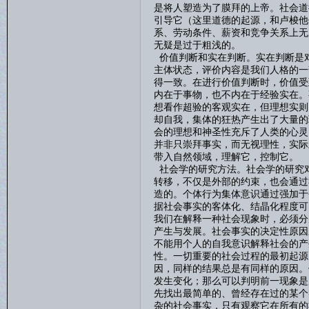
是将人塑造为了膜拜的上帝。社会道
引导它（这里道德的起源，和卢梭他
系、劳动条件、薪资和竞争关系上无
无疑是过于粗浅的。
价值判断和实在判断。实在判断是
主体状态，评价内容是我们人格的一
得一致。在进行价值判断时，价值受
内在于事物，也不内在于经验实在。
想看作超验的客观实在，但理想实则
却自我，集体的狂热产生出了大量的
会的理想和神圣性充斥了人类的心灵
并非只崇拜事实，而无视理性，实际
带入自然领域，理解它，控制它。
社会学的研究方法。社会学的研究
转移，不仅是外部的约束，也会通过
造的。个体行为集体意识通过强加于
据社会事实的客体化、结晶化程度可
我们在解释一种社会现象时，必须分
产生与发展。社会事实的决定性原因
不能用个人的自我意识解释社会的产
性。一切重要的社会过程的最初起源
因，同样的结果总是有同样的原因。
发生变化；那么可以判明前一现象是
先找出最简单的、曾经存在过的某个
杂的社会事实，只有观察它在所有的