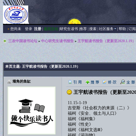
»
您尚未
登录
注册
|
返回主站
|
研究生读书
|
推荐
|
搜索
|
社区服务
|
帮助
|
订阅
三农中国读书论坛
»
中心研究生读书报告
»
王宇航读书报告（更新至2020.1.19）
本页主题:
王宇航读书报告（更新至2020.1.19）
墙角的鱼缸
王宇航读书报告（更新至2020.
11.15-1-19
吉登斯《社会权力的来源（二）》
福柯《安全、领土与人口》
福柯《福柯集》
福柯《性史》
福柯《福柯文选Ⅲ》
福柯《词与物》