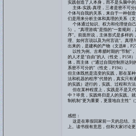
实践创造了人本身，而不是头脑中的
主体
-
实践
-
真理，三者是密不可分
个体与自我的关系，来自于一种创造
们是用来分析主体和真理的关系（文
个体通过知识、权力和伦理使自
5
）。“真理游戏”是指的“一套规则
序”。前面所说，主体形式是多样的
理、如何言说以及为何言说”。真理
出来的，是建构的产物（文选Ⅲ，
P2
以性为例。古希腊时期的
“节制”
的人才是“自由”的人（性史，
P158
）
体，而主体（“通过自我控制所达到的
系密不可分的”（性史，
P194
）。
但主体既然是流变的实践，那在某种
法和机器的程序”代替的，真实只有通
的实践）进行的，实践、过程和方法
但在某种程度上，实践是不是又代
中？毕竟，实践终归是人的实践。就
制机制“更为重要，更显地自主性”（
感想：
这是在寒假回家前一天的总结。主
上。读书很有意思，但和大家讨论更