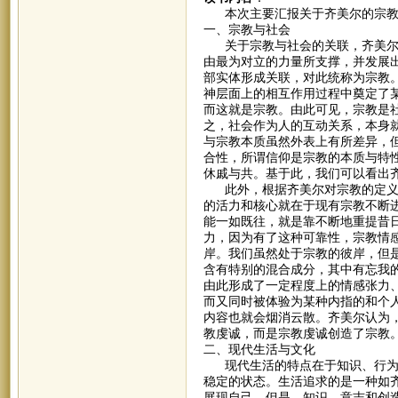
本次主要汇报关于齐美尔的宗教
一、宗教与社会
关于宗教与社会的关联，齐美尔在
由最为对立的力量所支撑，并发展
部实体形成关联，对此统称为宗教
神层面上的相互作用过程中奠定了
而这就是宗教。由此可见，宗教是
之，社会作为人的互动关系，本身
与宗教本质虽然外表上有所差异，
合性，所谓信仰是宗教的本质与特
休戚与共。基于此，我们可以看出
此外，根据齐美尔对宗教的定义，
的活力和核心就在于现有宗教不断
能一如既往，就是靠不断地重提昔
力，因为有了这种可靠性，宗教情
岸。我们虽然处于宗教的彼岸，但
含有特别的混合成分，其中有忘我
由此形成了一定程度上的情感张力
而又同时被体验为某种内指的和个
内容也就会烟消云散。齐美尔认为
教虔诚，而是宗教虔诚创造了宗教
二、现代生活与文化
现代生活的特点在于知识、行为和
稳定的状态。生活追求的是一种如
展现自己。但是，知识、意志和创