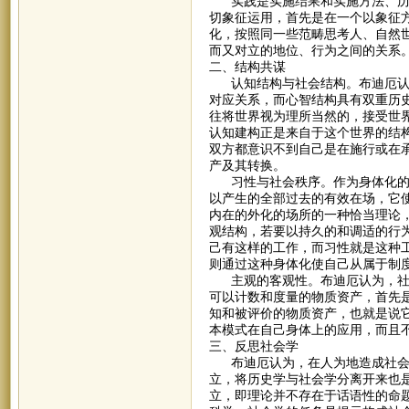
实践是实施结果和实施方法、历史
切象征运用，首先是在一个以象征
化，按照同一些范畴思考人、自然
而又对立的地位、行为之间的关系
二、结构共谋
认知结构与社会结构。布迪厄认为
对应关系，而心智结构具有双重历
往将世界视为理所当然的，接受世
认知建构正是来自于这个世界的结
双方都意识不到自己是在施行或在
产及其转换。
习性与社会秩序。作为身体化的、
以产生的全部过去的有效在场，它
内在的外化的场所的一种恰当理论
观结构，若要以持久的和调适的行
己有这样的工作，而习性就是这种
则通过这种身体化使自己从属于制
主观的客观性。布迪厄认为，社会
可以计数和度量的物质资产，首先
知和被评价的物质资产，也就是说
本模式在自己身体上的应用，而且
三、反思社会学
布迪厄认为，在人为地造成社会科
立，将历史学与社会学分离开来也
立，即理论并不存在于话语性的命