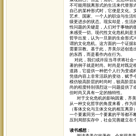
不可能用脱离形式的生活来代替形
自己的某种形式时，它便是文化。
艺术、国家、一个人的职业与生活
级更进步的状态。现实却是，生活
性问题的关键是，人们对于事物的
来感受一切。现代性文化危机则是
哲学出发，认为一旦新的生命形式
谓的文化危机。这方面的一个证据
需要宗教。基于此，齐美尔还创造出
的东西，而是看作内在行为。
对此，我们或许应当寻求将社会一
著的例子就是时尚。时尚是对既定
道路，它提供一种把个人行为变成
凭借内容上非常活跃的变动，赋予
模仿较高阶层的时尚时，较高阶层
尚的程度特别强烈这一问题提供了
但时尚又具有一定的独特性。
对于文化危机的影响因素，齐美尔
从一种文化哲学的角度来看，作为
（客体文化与主体文化的相互离异
一个要素同另一个要素的平等都不
压到局部实存中，社会完善建立在
读书感想
：
阅读齐美尔的著作，会发现齐美尔