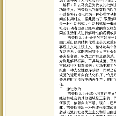
源于某种关于人与社会的不同假设
（解释）和以马克思为代表的批判
功能主义。吉登斯批判帕森斯的以“
不过是将行动化约为一种心理学动
间的长期对立，据此提出了“双重解
是一种生活形式，生活形式这一概
社会行动者自身已经构建的意义框
同的生活形式进行解释性的说明或
吉登斯认为社会学的主题应当是
由此看出他的结构化理论是其双重
客观主义与主观主义、整体论与个
互动关系，试图去回答个人与社会
要素是交往、权力运作和道德关系
介则是解释框架、工具与规范。互
言说和行为制造出来；互动中权力
既由一种支配性秩序获得，同时当
规范的运用来自合法化秩序，恰是
关系在时间流程中的再生产，在时
任。
二、激进政治
吉登斯认为全球化同共产主义的
经济和社会的其他领域是正常的，
何限度，信赖自由市场。现在，已
此，吉登斯提出一种思维框架或政
超越老派的社会民主主义和新自由