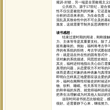
规训-封锁，另一端是全景敞视主义
公共权力。源于17世纪，迎合资
性不仅仅是被批判的对象，它还是
分析的话语来承担。为生命负责，
混乱及其致命性中的不可企及的基
激发，这就需要节制并反思调整性
读书感想
：
结束过渡时期的阅读，刚刚接触福
力、主体等等是其重要支柱。除了
挺有趣味的。例如，福柯将考古学
序的有系统的拒绝，考古学试图创
作：就是说在外在性的固有形式中
语对象的系统描述。同思想史相比
其次，福柯还特地指出关心自己需
真理的问题，从恋爱双方不对等的
体而是透过对象的各种表象与真理
即明白怎样真正地爱那应该去爱的
外，福柯在阐释性经验史的时候还
物、饮料、睡眠、性关系等方面的
的和幸福的东西。就觉得福柯说得
把养生法理解成为对其他人知识的
这段时间读书状态比较稳定，感觉
很好。还需要静下心来，继续努力