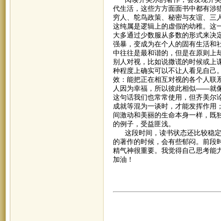
代生活，这些方方面面书中都有涉
穷人、鸵鸟政策、秘密与友谊、三
这纯属是逻辑上的虚假的幼稚。这
大多通过少数服从多数的形式来决
强暴，变成为在个人的固有生活和
中往往是最和谐的，但是在原则上
别人对视，比如说撒谎的时候或上课
种程度上确实可以不让人看见自己
效：能把正在相互对视的各个人联
人因为幸福，所以彼此相似——就
这句话我们也常常使用，但齐美尔
成就等混为一谈时，才能发挥作用
间激动和美丽的生命本身一样，既
的例子，受益匪浅。
这段时间，读书状态还比较稳定，
的著作的时候，会有些郁闷。前段
精气神很重要。我觉得自己思考能
加油！