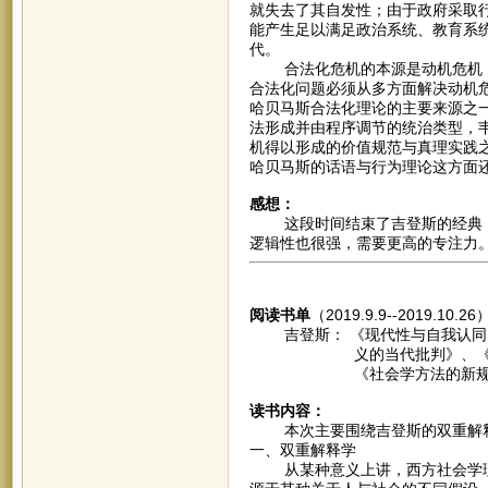
就失去了其自发性；由于政府采取
能产生足以满足政治系统、教育系
代。
合法化危机的本源是动机危机，
合法化问题必须从多方面解决动机
哈贝马斯合法化理论的主要来源之一
法形成并由程序调节的统治类型，
机得以形成的价值规范与真理实践
哈贝马斯的话语与行为理论这方面
感想：
这段时间结束了吉登斯的经典，
逻辑性也很强，需要更高的专注力
阅读书单
（2019.9.9--2019.10.26
吉登斯： 《现代性与自我认同》
义的当代批判》、《欧洲模式
《社会学方法的新规则》、
读书内容：
本次主要围绕吉登斯的双重解释
一、双重解释学
从某种意义上讲，西方社会学理