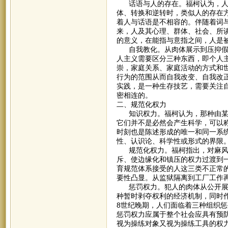
话语与人的存在。福柯认为，人应
体、转换和逆转时，类似人的存在方
着人与话语是不相容的。伴随着词
来，人及其心理、群体、社会、所
的意义，在能指与意指之间，人是
自我教化。从肉体展示到压抑假说
人主义需要区分三种东西，即个人
崇，家庭关系、家庭活动的方式和
行为的范围从而自我改变、自我改
实践，是一种生存技艺，需要关注
密相连的。
二、规范化权力
知识权力。福柯认为，那种由某种
它们并不是必然会产生科学，可以称
时刻也是陈述形成的唯一和同一系
性、认识论、科学性或形式的界限
规范化权力。福柯指出，对麻风病
斥、使边缘化和镇压的权力过渡到
育规范体系接受的人这三类不正常
要性凸显。从监狱隔离到工厂工作
惩罚权力。犯人的肉体从公开展示
种暂时剥夺权利的经济机制，同时
8世纪晚期，人们面临着三种组织
惩罚权力应属于整个社会应具有预防
视为操练对象又视为操练工具的权