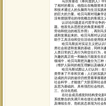
马尔库塞在《单向度的人》中对
了相对的看法，他指出在晚期资本
和技术通过人的头脑而与生活实践
的巨大的力量。哈贝马斯对现象学
没有摆脱理论的传统概念的客观主
认识论问题是近代哲学论争的一
题。他首先从思想史的角度来梳理
劳动和统治的相互作用），再到马
成和发展起来的。哈贝马斯对认识
助于工具活动和交往活动在使用技
哈贝马斯反对实证主义把认识与
类社会前进和发展的基础，同样兴趣
人类日常的工具行为和交往行为，
兴趣的真正统一和融合只能发生在
领域中，哈贝马斯把兴趣分为三种
（维护人际间的相互理解以及确保
哈贝马斯试图让人们认到：在当今
类带来了不幸和灾难；人们的实践兴
达成的共识的途径仍然受着掌握着
社会科学，才能使广大阶层和社会
反思为基础的、具有强烈社会性的
三、合法化危机
在社会成员感觉到结构变化影响
系统整合的失调只有在使社会整合
及继续生存。危机状态表现为社会