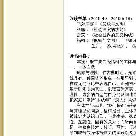
阅读书单
（2019.4.3--2019.5.18
马尔库塞：《爱欲与文明》
科塞：《社会冲突的功能》
舒茨：《社会世界的意义构成
福柯：《疯癫与文明》、《知识考
生》、《词与物》、《规训
读书内容
：
本次汇报主要围绕福柯的主体与
一、主体自我
疯癫与理性。在古典时期，允许疯
院具有一种囚笼的形象，在那里驯
在虚无的悖论中表现自己。正如福
致于以谬误为真理，以谎言为真实
理性，虚妄的自恋与自身的认同造
拟家庭并期待“未成年”（疯人）意
主体性与真理。“我们是谁”是福
与真理是总问题，福柯指出，主体为
被规定为认识自己，与养生法、家
性、互惠性、固有的关系；而转向
是一种修身技术，聆听、写作、反
节制吃苦或身体抵抗力的实践以及