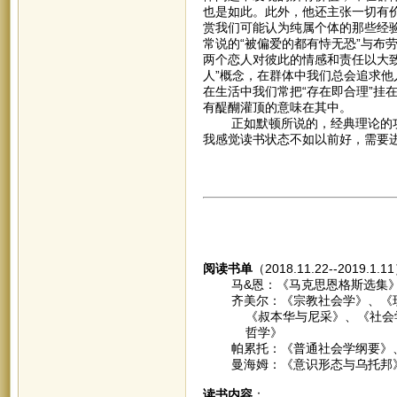
也是如此。此外，他还主张一切有
赏我们可能认为纯属个体的那些经
常说的“被偏爱的都有恃无恐”与布
两个恋人对彼此的情感和责任以大
人”概念，在群体中我们总会追求他
在生活中我们常把“存在即合理”挂
有醍醐灌顶的意味在其中。
正如默顿所说的，经典理论的功
我感觉读书状态不如以前好，需要
阅读书单
（2018.11.22--2019.1.
马&恩：《马克思恩格斯选集》
齐美尔：《宗教社会学》、《现
《叔本华与尼采》、《社会学-
哲学》
帕累托：《普通社会学纲要》、
曼海姆：《意识形态与乌托邦》
读书内容
：