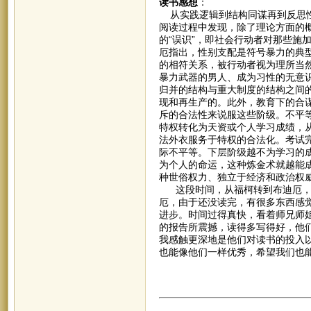
读书感想
：
从实践逻辑到结构同谋再到反思性
阅读过程中发现，除了理论方面的
的“误识”，即社会行动者对那些施
厄指出，性别支配是符号暴力的典
的相符关系，被行动者视为理所当
暴力武器的男人、成为习性的无意
归并的结构与重大制度的结构之间
现和再生产的。此外，教育下的合
斥的合法性来说服这些阶级。不平
特权转化为天资或个人学习成绩，
法外衣服务于特权的合法化。考试
际不平等。下层阶级越不为学习的
为个人的命运，这种炼金术就越能
种世俗权力、独立于经济和政治权
这段时间，从福柯转到布迪厄，我
厄，由于还没读完，有很多东西感
进步。时间过得真快，看着师兄师
的报告所震撼，读得多写得好，他
我感触更深地是他们对读书的投入
也能像他们一样优秀，希望我们也