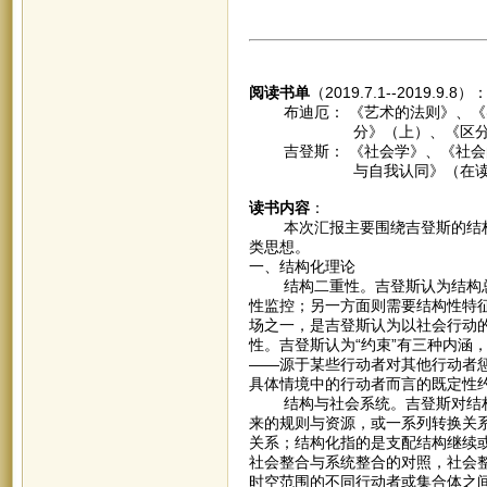
阅读书单
（2019.7.1--2019.9.8）
布迪厄： 《艺术的法则》、《实
分》（上）、《区分》（下
吉登斯： 《社会学》、《社会的
与自我认同》（在读
读书内容
：
本次汇报主要围绕吉登斯的结构
类思想。
一、结构化理论
结构二重性。吉登斯认为结构总
性监控；另一方面则需要结构性特
场之一，是吉登斯认为以社会行动
性。吉登斯认为“约束”有三种内涵
——源于某些行动者对其他行动者
具体情境中的行动者而言的既定性
结构与社会系统。吉登斯对结构
来的规则与资源，或一系列转换关
关系；结构化指的是支配结构继续
社会整合与系统整合的对照，社会
时空范围的不同行动者或集合体之