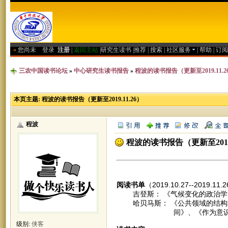
»
您尚未
登录
注册
|
返回主站
|
研究生读书
|
推荐
|
搜索
|
社区服务
|
帮助
|
订阅
三农中国读书论坛
»
中心研究生读书报告
»
程波的读书报告（更新至2019.11.2
本页主题:
程波的读书报告（更新至2019.11.26）
程波
程波的读书报告（更新至2019.
阅读书单
（2019.10.27--2019.11
吉登斯： 《气候变化的政治学
哈贝马斯： 《公共领域的结构转
间》、《作为意识形态的技
级别:
侠客