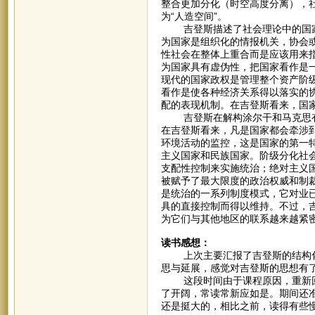
整合更加分化（时空高度分离），
为“人造空间”。
吉登斯描述了社会理论中的国家观
为国家是组织化的情报机关，协会
性社会在整体上重合而是应该用来
为国家具有虚伪性，把国家看作是
现代的国家政权是管理整个资产阶
看作是使各种经济关系得以落实的
配的表现机制。在吉登斯看来，国
吉登斯在解构涂尔干和马克思有
在吉登斯看来，凡是国家都会牵涉
环境活动的监控，这是国家的第一
主义国家和民族国家。阶级分化社
支配性控制来实施统治；绝对主义国
被赋予了最大限度的政治权威和制
是统治的一系列制度模式，它对业
具的直接控制而得以维持。不过，
为它们与其他地区的联系越来越紧
读书感想：
上次主要汇报了吉登斯的结构化
思与延展，感觉对吉登斯的思想有
这段时间由于课程原因，重新回
了开阔，常读常新应如是。期间还
还是挺大的，相比之前，读得有些