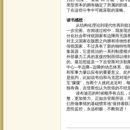
类型资本的拥有确定了所属的阶级
了在这些斗争中可能采取的策略。
读书感想
：
从结构化理论到现代性再到批判
一步完善。在阅读过程中，我发现
分化社会即传统国家有边陲而无国
对主义国家在版图之内拥有排他性
传统国家，不过具有了新的独特性
集装器，它是统治的一系列制度模
外部暴力工具的直接控制而得以维
的。最后想提及一下吉登斯对沃勒
中心--半边陲--边陲的动态体系
和军事力量以应有的重要意义。此
是批判，比如说韦伯和马克思对现
互“朦胧”，当两个人彼此走近时，
独有偶，吉登斯也认为世俗的不经
读布迪厄的时候顺序有点乱，感
整，更加努力。正如吉登斯所说，
们所做事情的基础惯常地“保持着联
思性监控，永远积极，不断前进！