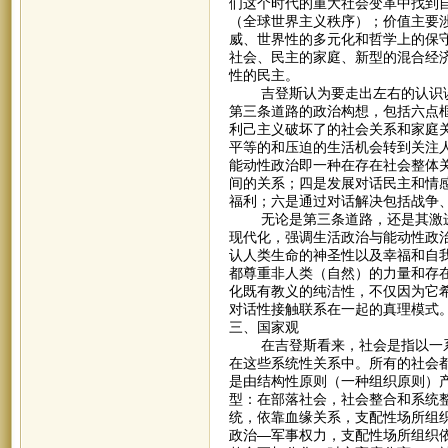
们这个时代的重大社会变革中找到
（全球世界主义秩序）；价值主要
威、世界性的多元化和哲学上的保
社会、民主的家庭、新型的混合经
性的民主。
吉登斯认为要走出左右的认识误
第三条道路的政治构想，包括六点
利己主义破坏了的社会关系和家庭
平等的和压迫的生活机会转到关注
能动性政治即一种在存在社会整体
间的关系；四是发展对话民主和情
福利；六是通过对话解决包括战争
无论是第三条道路，还是其激进
现代化，强调生活政治与能动性政治
认人类生命的神圣性以及幸福和自
都尊重非人类（自然）的力量和存
化既有教义的纯洁性，不仅因为它
对话性接触联系在一起的真理模式
三、国家观
在吉登斯看来，社会是指以一系
在这些系统性关系中。所有的社会
是由结构性原则（一种组织原则）产
型：在部落社会，社会整合和系统
统，依靠血缘关系，支配性场所组
政治—军事权力，支配性场所组织