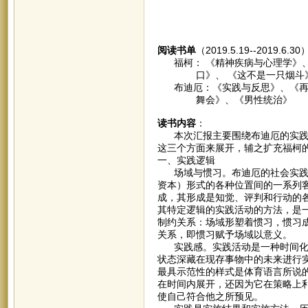
阅读书单
（2019.5.19--2019.6.3
福柯： 《精神疾病与心理学》、
口》、 《这不是一只烟斗》
布迪厄：《实践与反思》、《再生
舞会》、《男性统治》
读书内容
：
本次汇报主要围绕布迪厄的实践逻
这三个方面来展开，辅之扩充福柯
一、实践逻辑
场域与惯习。布迪厄的社会实践理
资本）形式的各种位置间的一系列客
成，其形成是知觉、评判和行动的
其特定逻辑的实践活动的方法，是
制约关系：场域形塑着惯习，惯习
关系，即惯习赋予场域以意义。
实践感。实践活动是一种时间化的
状态深藏在现存事物中的未来进行
最具示范性的样式是体育语言所说的
在时间内展开，还因为它在策略上
使自己符合他之所预见。