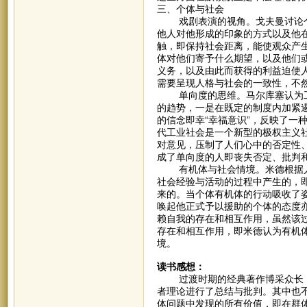
三、个体与社会
戏剧表演的视角。戈夫曼讨论个
他人对他形成的印象的方式以及他
触，即保持社会距离，能使观众产
体对他们寄予什么期望，以及他们
义务，以及由此而获得的利益迫使
需要呈现人格与社会的一致性，不
单向度的思维。马尔库塞认为工
的趋势，一是在既定的制度内加紧
的信念即幸“幸福意识”，反映了一
代工业社会是一个新型的极权主义
对意见，压制了人们心中的否定性
成了单向度的人即丧失否定、批判
有机体与社会情境。米德根据人
社会经验与活动的过程中产生的，
来的。当个体有机体的行动吸收了
唤起他正式予以援助的个体的态度
赖自我的存在和相互作用，虽然该
存在和相互作用，即米德认为有机
境。
读书感想：
过渡时期的经典著作博采众长，
者理论进行了总结与批判。其中也
体问题中发现的所有价值，即在群