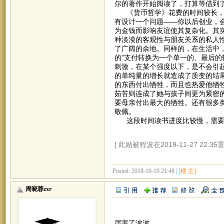
尔的著作开始阅读了，打算等借到
《货币哲学》花费的时间较长，但
有设计一个问题——你以后创业，
为金钱而影响友谊使其复杂化。其
种淡漠的客观性与朋友关系的私人
了广阔的余地。同样的，在生活中
的”支付转换为一个单一的、最后
刺激，在某个强度以下，是不会引起
的单纯量的增长就造成了质变的结
的东西付出牺牲，而且也热爱他牺
茹苦则连成了她与孩子间更为紧密
要母亲付出最大的牺牲。还有很多
敬佩。
这段时间读书进度比较慢，需要更
[ 此贴被程波在2019-11-27 22:35
Posted: 2018-10-10 21:48 |
[楼 主]
周晓蓉zxr
厉害了波波