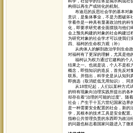
科学，社会学的任务是揭示构成社
构得以再生产或转化的机制。
布迪厄的反思社会学的基本对象不
意识，是集体事业，不是力图破坏
学看作是一种具有显著政治性的科
化，即要求研究者全面摆脱与他们
会上预先构建的对象的社会构建过
为研究对象的社会学才可以使我们
四、福柯的生命权力观（补）
从肉体人的解剖政治学到生命政治
对福柯有了更深的理解，尤其是他
福柯认为权力通过它建构的个人而
结果之一。也就是说，个人不是权
概念，即指知识的造反，首先反对
联系。并指出，科学史是从认知到
即挑选（取消贬低无用知识）、同
从18世纪起，人们以某种方式试
的特有现象向治理实践所提出的各
却存在着“治理的可能的过度”。随
社会；产生于十五六世纪国家边界
是一种需要安全配置的社会，新的
学，其根本的技术工具是安全配置
指称公共管理负责的东西即为政治
的问题也标志着国家问题进入了微