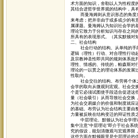
术方面的知识，舍勒以人为性程度
其结合进哲学世界观的结构中，具
而曼海姆则从意识形态的角度来看
来考虑；把并非由于或多或少的有
属课题。曼海姆认为知识社会学的
理论它致力于分析知识与存在之间的
所具有的表现形式。（其实默顿对
二、社会结构
社会行动的结构。从单纯的手段-
逻辑（理性）行动、对合理性行动
及宗教神圣性即共同的规则体系批
理性、情感的、传统的，帕森斯对
理论的一以贯之的理论体系的发展
性取向。
社会交往的结构。布劳将个体之
会学的取向从微观到宏观。社会交
个是它必须试图使手段适合促进这
量（社会吸引）从而导致社会交换
为社会交易媒介的价值和制度就应
的基础。布劳认为社会结构主要由
力量被反映在结构变迁的辩证性质
中层理论。默顿认为社会学理论
集中注意“中层理论”即介于社会系
究的假设，能划清微观与宏观界限
这些方面在默顿眼里是中层理论的