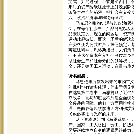
旋式上升的过程，不管是圣西门、
那时的资产阶级还处于上升发展阶
破资本生产的秘密，把社会主义变
六、政治经济学与唯物辩证法
马克思的唯物史观与其政治经济学
础；在每个社会中，产品分配以及
品来决定的。现在的问题是，资产
运动此起彼伏。而这一矛盾的解决
产资料变为公共财产，按照预定计
辩证法精神，恩格斯指出，人们为
们不受这个资本主义社会制度本身
取社会生产和社会分配的领导权，
义，还是德国工人运动，在量与质
读书感想
：
马恩选集所散发出来的唯物主义和
的批判也有诸多体现，但由于我见
在选集第二卷中，马恩提到了近代
夺战争，而与印度被不列颠全面统
义侵袭的屏障。他们一方面用唯物
滞、走向衰落以致惨遭西方列强蹂
民族必将走向光辉的未来。
从《资本论》到《马恩选集》，我
产、国家、工人贫困、分工、阶级
需要继续培养自身的逻辑思维能力