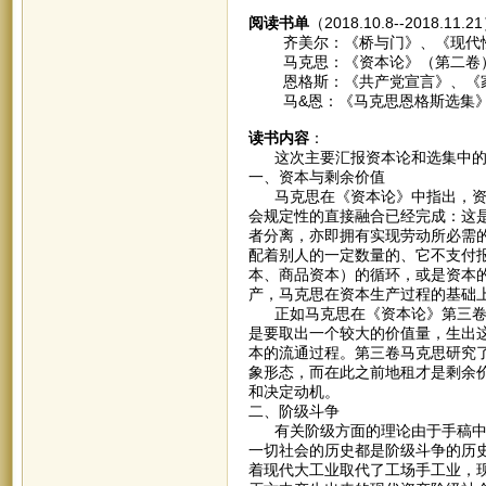
阅读书单
（2018.10.8--2018.11.
齐美尔：《桥与门》、《现代
马克思：《资本论》（第二卷）、
恩格斯：《共产党宣言》、《家
马&恩：《马克思恩格斯选集》
读书内容
：
这次主要汇报资本论和选集中的
一、资本与剩余价值
马克思在《资本论》中指出，资本
会规定性的直接融合已经完成：这
者分离，亦即拥有实现劳动所必需
配着别人的一定数量的、它不支付
本、商品资本）的循环，或是资本
产，马克思在资本生产过程的基础
正如马克思在《资本论》第三卷中
是要取出一个较大的价值量，生出
本的流通过程。第三卷马克思研究
象形态，而在此之前地租才是剩余
和决定动机。
二、阶级斗争
有关阶级方面的理论由于手稿中断
一切社会的历史都是阶级斗争的历
着现代大工业取代了工场手工业，