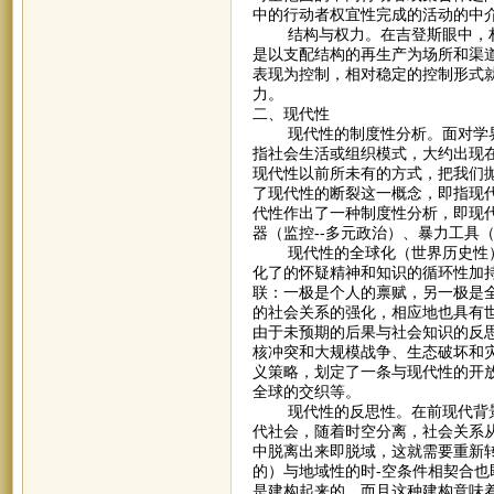
中的行动者权宜性完成的活动的中
结构与权力。在吉登斯眼中，权
是以支配结构的再生产为场所和渠
表现为控制，相对稳定的控制形式
力。
二、现代性
现代性的制度性分析。面对学界
指社会生活或组织模式，大约出现
现代性以前所未有的方式，把我们
了现代性的断裂这一概念，即指现
代性作出了一种制度性分析，即现代
器（监控--多元政治）、暴力工具
现代性的全球化（世界历史性）
化了的怀疑精神和知识的循环性加
联：一极是个人的禀赋，另一极是
的社会关系的强化，相应地也具有
由于未预期的后果与社会知识的反
核冲突和大规模战争、生态破坏和
义策略，划定了一条与现代性的开
全球的交织等。
现代性的反思性。在前现代背景
代社会，随着时空分离，社会关系
中脱离出来即脱域，这就需要重新
的）与地域性的时-空条件相契合
是建构起来的，而且这种建构意味