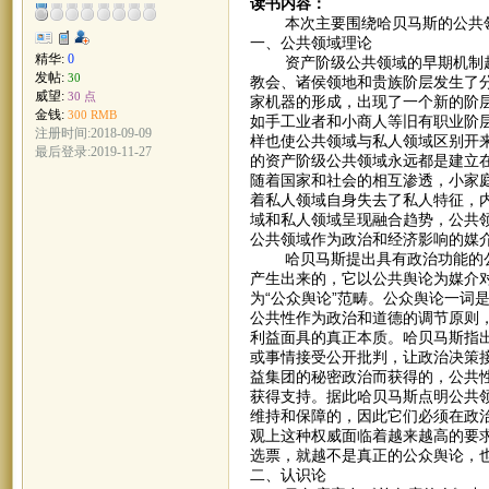
读书内容：
本次主要围绕哈贝马斯的公共领
一、公共领域理论
精华:
0
资产阶级公共领域的早期机制起
发帖:
30
教会、诸侯领地和贵族阶层发生了
威望:
30 点
家机器的形成，出现了一个新的阶层
金钱:
300 RMB
如手工业者和小商人等旧有职业阶
注册时间:2018-09-09
样也使公共领域与私人领域区别开
最后登录:2019-11-27
的资产阶级公共领域永远都是建立
随着国家和社会的相互渗透，小家
着私人领域自身失去了私人特征，
域和私人领域呈现融合趋势，公共
公共领域作为政治和经济影响的媒
哈贝马斯提出具有政治功能的公共
产生出来的，它以公共舆论为媒介
为“公众舆论”范畴。公众舆论一词
公共性作为政治和道德的调节原则
利益面具的真正本质。哈贝马斯指
或事情接受公开批判，让政治决策
益集团的秘密政治而获得的，公共
获得支持。据此哈贝马斯点明公共
维持和保障的，因此它们必须在政
观上这种权威面临着越来越高的要
选票，就越不是真正的公众舆论，
二、认识论