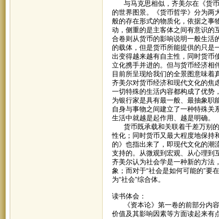
与马克思相似，齐美尔在《货币哲
的世界图景。《货币哲学》分为两
般的存在形式的物质化，依据之事
动，侧重的是主客体之间有意识的
合卷则从货币的影响说明一般生活
的载体，但是货币所能提供的只是
出变得越来越有自主性，同时货币
立化携手并进的。但与货币经济相
目前所呈现给我们的全景图意味着
齐美尔对货币经济和现代文化的焦
一切特殊的生活内容都构成了优势
为银行家是具有最一般、最抽象职
自身与事物之间建立了一种特殊关
生活中就越是起作用、越是明确。
货币既承载和关联着千差万别的事
性化；同时货币又最大程度地保持
的》也指出来了，即现代文化的潮
支持的。从微观到宏观、从心理到
齐美尔认为社会学是一种新的方法
象；而对于“社会是如何可能的”要
为“社会”综合体。
读书体会：
《资本论》第一卷的前部分内容相
价值及其影响因素等方面读起来有