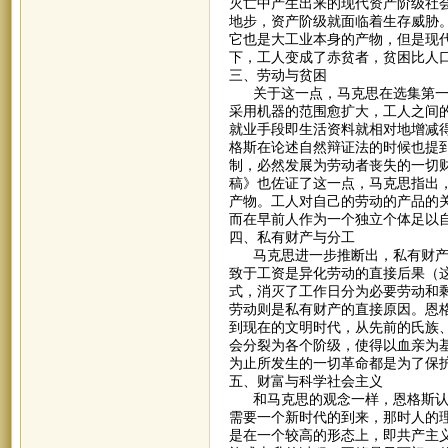
灭亡中产生出来的现代资产阶级社
地步，资产阶级就面临着生存威胁
它也是大工业本身的产物，但是现
下，工人变成了赤贫者，贫困比人
三、劳动与贫困
关于这一点，马克思在选集第一卷
采用机器的范围愈扩大，工人之间
就业手段即生活资料就相对地增减
格斯在论述自然辩证法的时候也提
制，必然发展为劳动者丧失的一切财
稿》也佐证了这一点，马克思指出
产物。工人对自己的劳动的产品的
而在早前人作为一个独立个体足以
四、私有财产与分工
马克思进一步推断出，私有财产是
致于工资是异化劳动的直接后果（
式，消灭了工作日分为必要劳动和
劳动则是私有财产的直接原因。恩
到现在的文明时代，从先前的氏族
会分裂为各个阶级，使得以血亲为
为止所发生的一切革命都是为了保
五、财富与科学社会主义
和马克思的观念一样，恩格斯认为
需要一个新时代的到来，那时人的
是在一个较高的形态上，即共产主