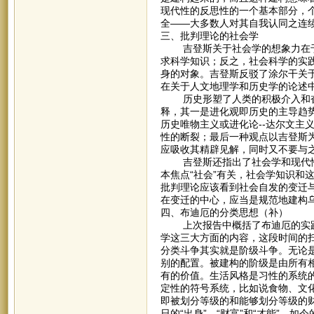
现代性的反思性的一个基本部分，
全——大多数人对其自我认同之连
三、批判理论的社会学
吉登斯关于社会学的想象力在于批
求科学知识；反之，社会科学的实
身的对象。吉登斯反驳了涂尔干关
在关于人文地理学和历史学的论述
历史形塑了人类的积极介入和奋
释，其一是进化观即历史的主导趋
历史唯物主义或进化论--达尔文主
性的断裂；最后一种观点以吉登斯
应吸收其精辟见解，同时又不要与
吉登斯还指出了社会学和现代性
本焦点“社会”有关，社会学知识和
批判理论应该看到社会自发的变迁
在变迁的中心，应当是规范地建构乌
四、布迪厄的分类思想（补）
上次报告中概括了布迪厄的实践
学这三大方面的内容，这段时间的
分类斗争其实就是阶级斗争。无论
别的配置。被建构的阶级是由所有
有的价值。生活风格是习性的系统
定性的符号系统，比如说食物、文
即被划分等级的和能够划分等级的
日的“出身”、“财富”和“才能”