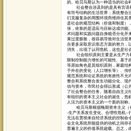
的。哈贝马斯认为一种适当的社会
社会整合涉及到的是具有言语和
有符号结构的生活世界；系统整合
们克服复杂的周围环境而维持住其
是社会的规范结构（价值和制度）
张，依靠的是适应与目标达成功能。
术问题和实践问题自身能否分化开
果过度膨胀，很容易导致对生活世
合更多采取意识形态方面的努力，
消失，出现了认同危机，这也是社
社会组织原则主要是从生产力和
限制控制能力增长的可能性。基于此
等原始角色是其组织原则，家庭结
于外在的变化（人口增长等）、传统
规范系统和论证系统的有效性不允
整合和系统整合发生功能分化、现代
动与资本，市民社会得以形成（公
了社会整合的任务。随着自由主义
有组织的资本主义社会的诞生，危机
人活力的资本主义的一个新的别称
哈贝马斯根据晚期资本主义（有组
-生产关系发生变化、合理性危机-
无法在贯彻来自经济系统的控制命
会文化系统所能提供的动机之间存在
普遍主义的价值系统超载。总之，