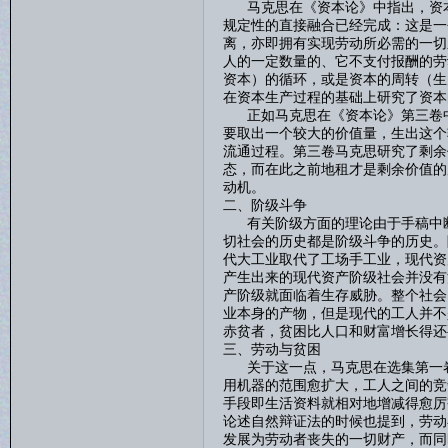
马克思在《资本论》中指出，资本
规定性的直接融合已经完成：这是一
离，亦即拥有实现劳动所必需的一切
人的一定数量的、它不支付报酬的劳
资本）的循环，或是资本的周转（生
在资本生产过程的基础上研究了资本
正如马克思在《资本论》第三卷中强
要取出一个较大的价值量，生出这个
流通过程。第三卷马克思研究了剩余
态，而在此之前地租才是剩余价值的
动机。
二、阶级斗争
有关阶级方面的理论由于手稿中断
切社会的历史都是阶级斗争的历史。
代大工业取代了工场手工业，现代资
产生出来的现代资产阶级社会并没有
产阶级就面临着生存威胁。整个社会
业本身的产物，但是现代的工人并不
赤贫者，贫困比人口和财富增长得还
三、劳动与贫困
关于这一点，马克思在选集第一卷
用机器的范围愈扩大，工人之间的竞
手段即生活资料就相对地增减得愈厉
论述自然辩证法的时候也提到，劳动
发展为劳动者丧失的一切财产，而同