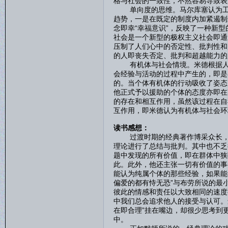
格与社会的一致性，不然容易导致表
单向度的思维。马尔库塞认为工业
趋势，一是在既定的制度内加紧遏制
念即幸“幸福意识”，反映了一种新
社会是一个新型的极权主义社会即通
压制了人们心中的否定性、批判性和
的人即丧失否定、批判和超越能力的
有机体与社会情境。米德根据人的
会经验与活动的过程中产生的，即是
的。当个体有机体的行动吸收了姿态
他正式予以援助的个体的态度亦即在
的存在和相互作用，虽然该过程在自
互作用，即米德认为有机体与社会环
读书感想：
过渡时期的经典著作博采众长，各
理论进行了总结与批判。其中也不乏
题中发现的所有价值，即在群体中狭
此。此外，他还主张一切有价值的事
能认为纯属个体的那些经验，如果能
偏爱的都有恃无恐”与布劳所说的最
彼此的情感和责任以大致相同的速度
中我们总会追求他人的接受与认可。
在即合理”挂在嘴边，却很少思考到
中。