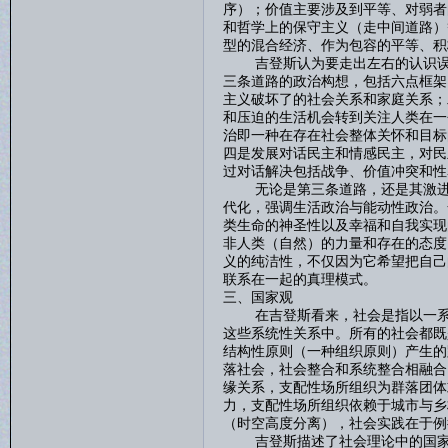
序）；价值主要涉及到平等、对弱者
和哲学上的保守主义（走中间道路）
型的混合经济、作为包容的平等、积
吉登斯认为要走出左右的认识误区
三条道路的政治构想，包括六点框架
主义破坏了的社会关系和家庭关系；
和压迫的生活机会转到关注人类在一
治即一种在存在社会整体关怀和目标
四是发展对话民主和情感民主，对民
过对话解决包括战争、价值冲突和性
无论是第三条道路，还是其激进的
代化，强调生活政治与能动性政治。
类生命的神圣性以及幸福和自我实现
非人类（自然）的力量和存在的态度
义的纯洁性，不仅因为它希望把自己
联系在一起的真理模式。
三、国家观
在吉登斯看来，社会是指以一系列
这些系统性关系中。所有的社会都既
结构性原则（一种组织原则）产生的
落社会，社会整合和系统整合相融合
缘关系，支配性场所组织为群落团体
力，支配性场所组织依赖于城市与乡
（时空高度分离），社会实践在于例
吉登斯描述了社会理论中的国家观