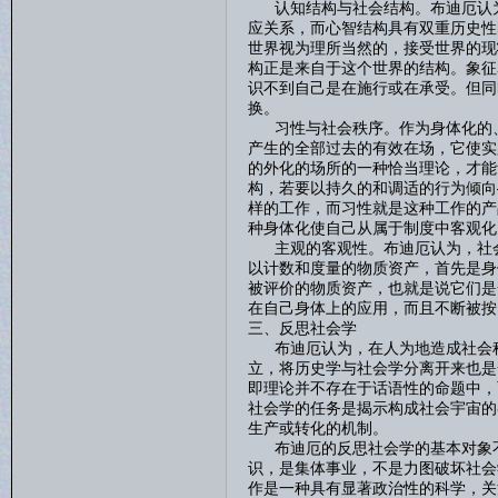
认知结构与社会结构。布迪厄认为
应关系，而心智结构具有双重历史性
世界视为理所当然的，接受世界的现
构正是来自于这个世界的结构。象征
识不到自己是在施行或在承受。但同
换。
习性与社会秩序。作为身体化的、
产生的全部过去的有效在场，它使实
的外化的场所的一种恰当理论，才能
构，若要以持久的和调适的行为倾向
样的工作，而习性就是这种工作的产
种身体化使自己从属于制度中客观化
主观的客观性。布迪厄认为，社会
以计数和度量的物质资产，首先是身
被评价的物质资产，也就是说它们是
在自己身体上的应用，而且不断被按
三、反思社会学
布迪厄认为，在人为地造成社会科
立，将历史学与社会学分离开来也是
即理论并不存在于话语性的命题中，
社会学的任务是揭示构成社会宇宙的
生产或转化的机制。
布迪厄的反思社会学的基本对象不
识，是集体事业，不是力图破坏社会
作是一种具有显著政治性的科学，关