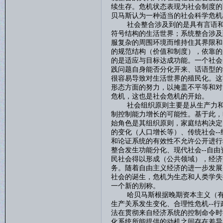
续生存。危机状态表现为社会制度的
贝马斯认为一种适当的社会科学危机
社会整合涉及到的是具有言语和行
符号结构的生活世界；系统整合涉及
服复杂的周围环境而维持住其界限和
的规范结构（价值和制度），依靠的
的是适应与目标达成功能。一个社会
践问题自身能否分化开来、话语型的
很容易导致对生活世界的殖民化。这
形态方面的努力，以掩盖不平等和对
危机，这也是社会危机的开始。
社会组织原则主要是从生产力和确
制控制能力增长的可能性。基于此，
始角色是其组织原则，家庭结构决定
的变化（人口增长等）、传统社会-
和论证系统的有效性不允许公开进行
整合发生功能分化、现代社会--自
民社会得以形成（公共领域），经济
务。随着自由主义经济的进一步发展
社会的诞生，危机为生态和人类学失
一个新的别称。
哈贝马斯根据晚期资本主义（有组织
生产关系发生变化、合理性危机--
法在贯彻来自经济系统的控制命令时
化系统所能提供的动机之间存在差异