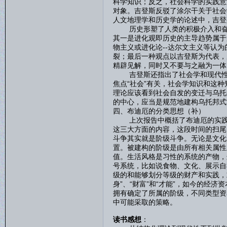
科学知识；反之，社会科学的实践意
对象。吉登斯反驳了涂尔干关于社会
人文地理学和历史学的论述中，吉登
历史形塑了人类的积极介入和奋斗
其一是进化观即历史的主导趋势属于
物主义或进化论--达尔文主义等认
裂；最后一种观点以吉登斯为代表，
精辟见解，同时又不要与之融为一体
吉登斯还指出了社会学和现代性的
焦点“社会”有关，社会学知识和这
理论应该看到社会自发的变迁与乌托
的中心，应当是规范地建构乌托邦式
四、布迪厄的分类思想（补）
上次报告中概括了布迪厄的实践逻
这三大方面的内容，这段时间的扫尾
斗争其实就是阶级斗争。无论是文化
置。被建构的阶级是由所有相关属性
值。生活风格是习性的系统的产物，
号系统，比如说食物、文化、展示自
级的和能够划分等级的财产和实践，
身”、“财富”和“才能”，如今的经
拥有确定了所属的阶级，不同类型资
中可能采取的策略。
读书感想
：