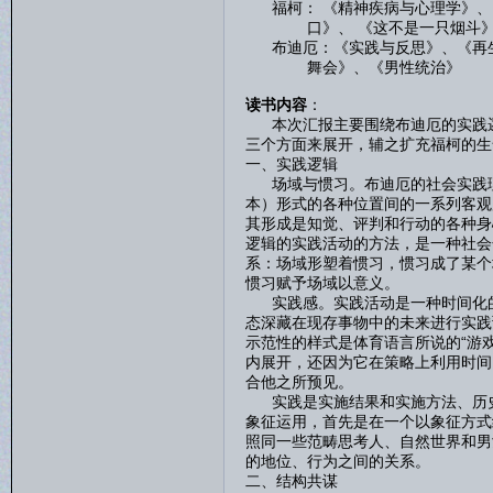
福柯： 《精神疾病与心理学》、
口》、 《这不是一只烟斗》、
布迪厄：《实践与反思》、《再生
舞会》、《男性统治》
读书内容
：
本次汇报主要围绕布迪厄的实践逻
三个方面来展开，辅之扩充福柯的生
一、实践逻辑
场域与惯习。布迪厄的社会实践理
本）形式的各种位置间的一系列客观
其形成是知觉、评判和行动的各种身
逻辑的实践活动的方法，是一种社会
系：场域形塑着惯习，惯习成了某个
惯习赋予场域以意义。
实践感。实践活动是一种时间化的
态深藏在现存事物中的未来进行实践
示范性的样式是体育语言所说的“游
内展开，还因为它在策略上利用时间
合他之所预见。
实践是实施结果和实施方法、历史
象征运用，首先是在一个以象征方式
照同一些范畴思考人、自然世界和男
的地位、行为之间的关系。
二、结构共谋