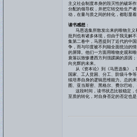
主义社会制度本身的毁灭性的破坏作
分配的领导权，并把它转交给生产者
动，在量与质之间的转化，都彰显着
读书感想
：
马恩选集所散发出来的唯物主义和
批判也有诸多体现，但由于我见解不
集第二卷中，马恩提到了近代的中国
争，而与印度被不列颠全面统治的情
的屏障。他们一方面用唯物史观和唯
衰落以致惨遭西方列强蹂躏的原因；
向光辉的未来。
从《资本论》到《马恩选集》，我
国家、工人贫困、分工、阶级斗争等
续培养自身的逻辑思维能力。总的来
图、亚当斯密、黑格尔、费尔巴哈、
这段时间，读书状态比较稳定，但
至质的转化，对自身否定的否定也是