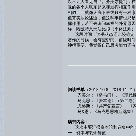
以不让人看见自己。齐美尔提到，在
视的各个人联系起来和发挥相互作用
相似——就像天底下最终只有一种康
但齐美尔论述道，但这种事情也只是
挥作用；若不去询问幸福的外界原因
样，既独特又无法比拟（个体法则）
这段时间，读书状态还比较稳定，
著作的时候，会有些郁闷。前段时间
神很重要。我觉得自己思考能力还有
阅读书单
（2018.10.8--2018.11.2
齐美尔：《桥与门》、《现代性
马克思：《资本论》（第二卷）、
恩格斯：《共产党宣言》、《家
马&恩：《马克思恩格斯选集》
读书内容
：
这次主要汇报资本论和选集中的内
一、资本与剩余价值