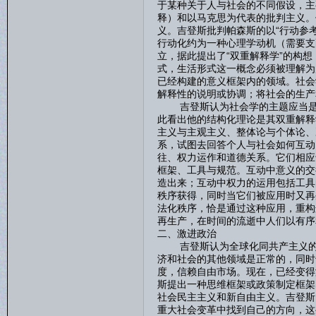
于某种关于人与社会的不同假设，主
释）和以马克思为代表的批判主义。
义。吉登斯批判帕森斯的以“行动参
行动化约为一种心理学动机（需要支
立，据此提出了“双重解释学”的构
式，生活形式这一概念必须被理解为
已经构建的意义框架内的领域。社会
解释性的说明或协调；将社会的生产
吉登斯认为社会学的主题应当是社
此看出他的结构化理论是其双重解释
主义与主观主义、整体论与个体论、
系，试图去回答个人与社会如何互动
往、权力运作和道德关系。它们相应
框架、工具与规范。互动中意义的交
造出来；互动中权力的运用包括工具
秩序获得，同时当它们被应用时又再
法化秩序，恰是通过这种应用，重构
再生产，在时间的流逝中人们以有序
二、激进政治
吉登斯认为全球化同共产主义的衰
济和社会的其他领域是正常的，同时
度，信赖自由市场。现在，已经变得
斯提出一种思维框架或政策制定框架
社会民主主义和新自由主义。吉登斯
重大社会变革中找到自己的方向，这