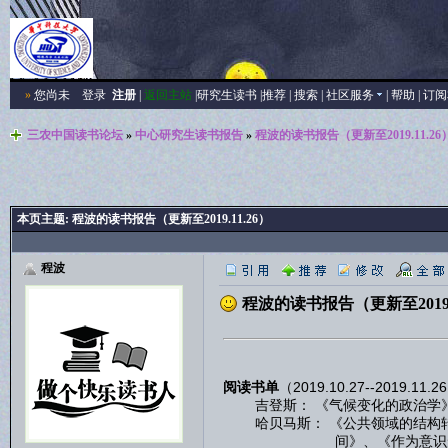
»
您尚未
登录
注册
|
返回主站
|
研究生读书
|
推荐
|
搜索
|
社区服务
|
帮助
|
订阅
三农中国读书论坛
»
中心研究生读书报告
»
程波的读书报告（更新至2019.11.26
本页主题:
程波的读书报告（更新至2019.11.26）
程波
程波的读书报告（更新至2019.1
阅读书单
（2019.10.27--2019.11.
吉登斯： 《气候变化的政治学》
哈贝马斯： 《公共领域的结构转
间》、《作为意识形态的技术