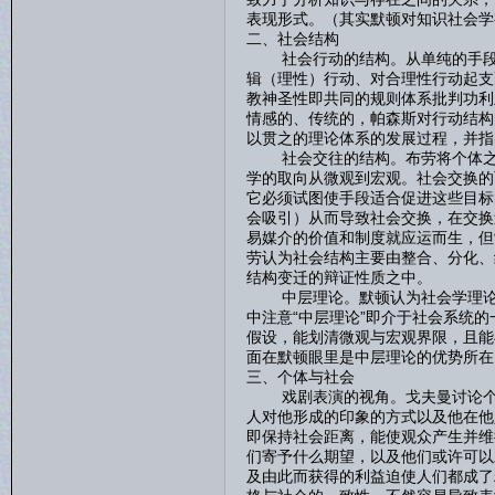
表现形式。（其实默顿对知识社会学
二、社会结构
社会行动的结构。从单纯的手段-
辑（理性）行动、对合理性行动起支
教神圣性即共同的规则体系批判功利
情感的、传统的，帕森斯对行动结构
以贯之的理论体系的发展过程，并指
社会交往的结构。布劳将个体之间
学的取向从微观到宏观。社会交换的
它必须试图使手段适合促进这些目标
会吸引）从而导致社会交换，在交换
易媒介的价值和制度就应运而生，但
劳认为社会结构主要由整合、分化、
结构变迁的辩证性质之中。
中层理论。默顿认为社会学理论指
中注意“中层理论”即介于社会系统
假设，能划清微观与宏观界限，且能
面在默顿眼里是中层理论的优势所在
三、个体与社会
戏剧表演的视角。戈夫曼讨论个体
人对他形成的印象的方式以及他在他
即保持社会距离，能使观众产生并维
们寄予什么期望，以及他们或许可以
及由此而获得的利益迫使人们都成了