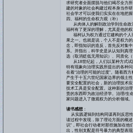
求研究者全面摆脱与他们竭尽全力所
建的对象的社会构建过程本身当作研
社会学才可以使我们实实在在地把握
四、福柯的生命权力观（补）
从肉体人的解剖政治学到生命政治
福柯有了更深的理解，尤其是他的权
福柯认为权力通过它建构的个人而
果之一。也就是说，个人不是权力的
念，即指知识的造反，首先反对集中
系。并指出，科学史是从认知到真理
选（取消贬低无用知识）、同质化（
从18世纪起，人们以某种方式试
特有现象向治理实践所提出的各种问
在着“治理的可能的过度”。随着西
产生于十五六世纪国家边界的领土性
要安全配置的社会，新的治理技术应
技术工具是安全配置。这种新的治理
责的东西即为政治经济学。治理/生
家问题进入了微观权力的分析领域。
读书感想
：
从实践逻辑到结构同谋再到反思性
读过程中发现，除了理论方面的概述
识”，即社会行动者对那些施加在他
出，性别支配是符号暴力的典型表现