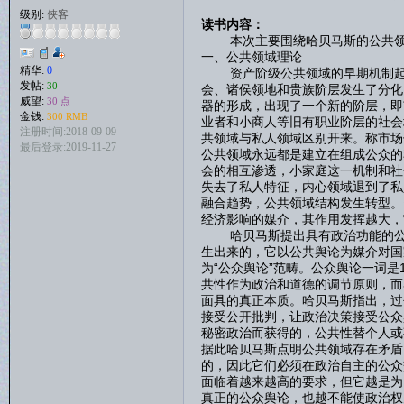
级别:
侠客
读书内容：
本次主要围绕哈贝马斯的公共领域
一、公共领域理论
精华:
0
资产阶级公共领域的早期机制起源
发帖:
30
会、诸侯领地和贵族阶层发生了分化
威望:
30 点
器的形成，出现了一个新的阶层，即
金钱:
300 RMB
业者和小商人等旧有职业阶层的社会
注册时间:2018-09-09
共领域与私人领域区别开来。称市场
最后登录:2019-11-27
公共领域永远都是建立在组成公众的
会的相互渗透，小家庭这一机制和社
失去了私人特征，内心领域退到了私
融合趋势，公共领域结构发生转型。
经济影响的媒介，其作用发挥越大，
哈贝马斯提出具有政治功能的公共
生出来的，它以公共舆论为媒介对国
为“公众舆论”范畴。公众舆论一词
共性作为政治和道德的调节原则，而
面具的真正本质。哈贝马斯指出，过
接受公开批判，让政治决策接受公众
秘密政治而获得的，公共性替个人或
据此哈贝马斯点明公共领域存在矛盾
的，因此它们必须在政治自主的公众
面临着越来越高的要求，但它越是为
真正的公众舆论，也越不能使政治权