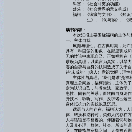
科塞：《社会冲突的功能》
舒茨：《社会世界的意义构成》
福柯：《疯癫与文明》、《知识考
生》、《词与物》、《规训与
读书内容
：
本次汇报主要围绕福柯的主体与权
一、主体自我
疯癫与理性。在古典时期，允许疯
具有一种囚笼的形象，在那里驯戒和
无的悖论中表现自己。正如福柯在《
谬误为真理，以谎言为真实，以暴力
妄的自恋与自身的认同造成了关于自
待“未成年”（疯人）意识觉醒，理
主体性与真理。“我们是谁”是福
真理是总问题，福柯指出，主体为了
定为认识自己，与养生法、家政学、
惠性、固有的关系；而转向自身则作
身技术，聆听、写作、反求诸己这三
身体抵抗力的实践以及沉思。
话语与人的存在。福柯认为，人应
体、转换和逆转时，类似人的存在方
人与话语是不相容的。伴随着词与物
人及其心理、群体、社会、所谈的语
义，在能指与意指之间，人是被近期