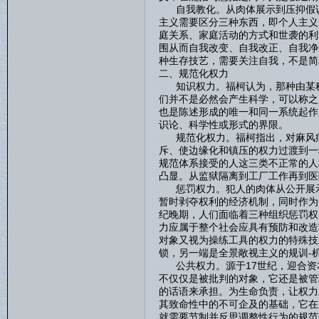
自我教化。从肉体展示到压抑假说
主义需要区分三种东西，即个人主义
庭关系、家庭活动的方式和世袭的利
围从而自我改变、自我改正、自我净
种生存技艺，需要关注自我，不是简
二、规范化权力
知识权力。福柯认为，那种由某种
们并不是必然会产生科学，可以称之
也是陈述形成的唯一和同一系统起作
识论、科学性或形式的界限。
规范化权力。福柯指出，对麻风病
斥、使边缘化和镇压的权力过渡到一
规范体系接受的人这三类不正常的人
凸显。从监狱隔离到工厂工作再到医
惩罚权力。犯人的肉体从公开展示
暂时剥夺权利的经济机制，同时作为
纪晚期，人们面临着三种组织惩罚权
力应属于整个社会应具有预防和改造
对象又视为操练工具的权力的特殊技
锁，另一端是全景敞视主义的规训-
公共权力。源于17世纪，迎合资
不仅仅是被批判的对象，它还是被管
的话语来承担。为生命负责，让权力
其致命性中的不可企及的基础，它在
就需要节制并反思调整性行为的规范