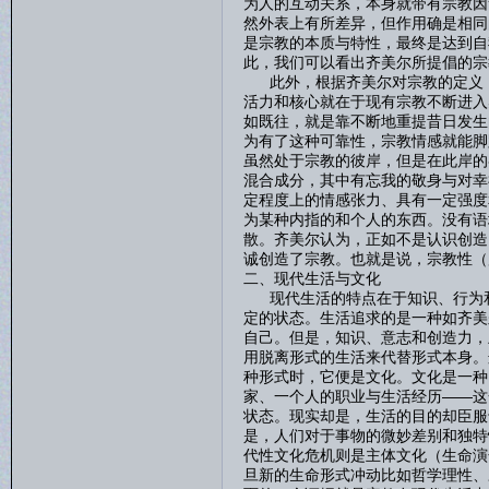
为人的互动关系，本身就带有宗教因
然外表上有所差异，但作用确是相同
是宗教的本质与特性，最终是达到自
此，我们可以看出齐美尔所提倡的宗
此外，根据齐美尔对宗教的定义，
活力和核心就在于现有宗教不断进入
如既往，就是靠不断地重提昔日发生
为有了这种可靠性，宗教情感就能脚
虽然处于宗教的彼岸，但是在此岸的
混合成分，其中有忘我的敬身与对幸
定程度上的情感张力、具有一定强度
为某种内指的和个人的东西。没有语
散。齐美尔认为，正如不是认识创造
诚创造了宗教。也就是说，宗教性（
二、现代生活与文化
现代生活的特点在于知识、行为和
定的状态。生活追求的是一种如齐美
自己。但是，知识、意志和创造力，
用脱离形式的生活来代替形式本身。
种形式时，它便是文化。文化是一种
家、一个人的职业与生活经历——这
状态。现实却是，生活的目的却臣服
是，人们对于事物的微妙差别和独特
代性文化危机则是主体文化（生命演
旦新的生命形式冲动比如哲学理性、