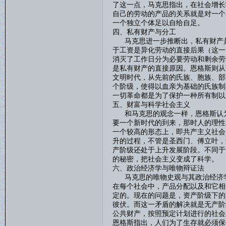
了这一点，马克思指出，在社会增长
自己的劳动的产品的关系就是对一个
一个独立个体足以自给自足。
四、私有财产与分工
马克思进一步推断出，私有财产是
于工资是异化劳动的直接后果（这一
消灭了工作日分为必要劳动和剩余劳
是私有财产的直接原因。恩格斯则从
文明时代，从先前的氏族、胞族、部
个阶级，使得以血亲为基础的氏族制
一切革命都是为了保护一种所有制以
五、财富与科学社会主义
和马克思的观念一样，恩格斯认为
要一个新时代的到来，那时人的理性
一个较高的形态上，即共产主义社会
升的过程，不管是圣西门、傅立叶，
产阶级还处于上升发展阶段。不同于
的秘密，把社会主义变成了科学。
六、政治经济学与唯物辩证法
马克思的唯物史观与其政治经济学
在每个社会中，产品分配以及和它相
定的。现在的问题是，资产阶级下的
彼伏。而这一矛盾的解决就是无产阶
公共财产，按照预定计划进行的社会
恩格斯指出，人们为了生存就必须保