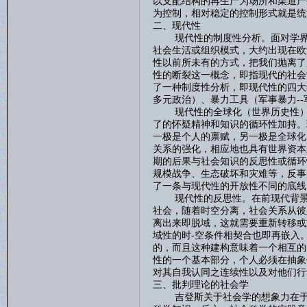
以支配结构的再生产为场所和渠道产
为控制，相对稳定的控制形式就是统
二、现代性
现代性的制度性分析。面对学界对
社会生活或组织模式，大约出现在欧
性以前所未有的方式，把我们抛离了
性的断裂这一概念，即指现代的社会
了一种制度性分析，即现代性的四大
多元政治）、暴力工具（军事暴力-
现代性的全球化（世界历史性）。
了的怀疑精神和知识的循环性加持。
一极是个人的禀赋，另一极是全球化
关系的强化，相应地也具有世界资本
期的后果与社会知识的反思性或循环
规模战争、生态破坏和灾难等，反事
了一条与现代性的开放性不同的底线
现代性的反思性。在前现代背景下
社会，随着时空分离，社会关系从彼
离出来即脱域，这就需要重新转移或
域性的时-空条件相契合也即再嵌入
的，而且这种建构意味着一个相互的
性的一个基本部分，个人必须在抽象
对其自我认同之连续性以及对他们行
三、批判理论的社会学
吉登斯关于社会学的想象力在于批