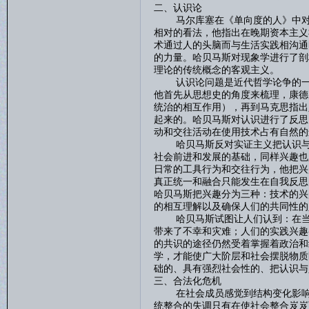
二、认识论
马尔库塞在《单向度的人》中对科
相对的看法，他指出在晚期资本主义
术通过人的头脑而与生活实践相沟通
的力量。哈贝马斯对现象学进行了剖
理论的传统概念的客观主义。
认识论问题是近代哲学论争的一个
他首先从思想史的角度来梳理，康德
统治的相互作用），再到马克思指出
起来的。哈贝马斯对认识进行了反思
动和交往活动在使用技术占有自然的
哈贝马斯反对实证主义把认识与兴
社会前进和发展的基础，同样兴趣也
日常的工具行为和交往行为，他把兴
真正统一和融合只能发生在自我反思
哈贝马斯把兴趣分为三种：技术的兴
的相互理解以及确保人们的共同性的
哈贝马斯试图让人们认到：在当今
带来了不幸和灾难；人们的实践兴趣
的共识的途径仍然受着掌握着政治和
学，才能使广大阶层和社会摆脱物质
础的、具有强烈社会性的、把认识与
三、合法化危机
在社会成员感觉到结构变化影响到
统整合的失调只有在使社会整合岌岌