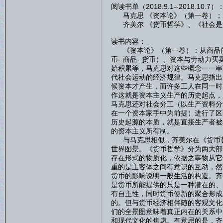
阅读书单（2018.9.1--2018.10.7）
马克思 《资本论》（第一卷）；
齐美尔 《货币哲学》、《社会是
读书内容：
《资本论》（第一卷）：从商品的两
币--商品--货币）、资本与劳动
始积累等，马克思对这些概念一一串
代社会运动的经济规律。马克思指出
候资本才产生，而许多工人在同一时
作这就是资本主义生产的历史起点，
马克思还对社会分工（以生产资料分
在一个资本家手中为前提）进行了区
历史起源的本质，就是直接生产者被
的资本主义所有制。
与马克思相似，齐美尔在《货币哲
世界图景。《货币哲学》分为两大部
存在形式的物质化，依据之事物从它
重的是主客体之间有意识的互动，然
货币的影响说明一般生活的构造。齐
是货币所能提供的只是一种潜在的、
有自主性，同时货币使新的聚合形成
的。但与货币经济相伴随的客观文化
们的全景图意味着真正内在的关系中
和现代文化的焦虑。有意思的是，齐