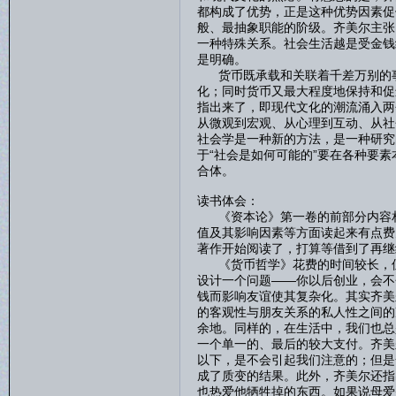
都构成了优势，正是这种优势因素促
般、最抽象职能的阶级。齐美尔主张
一种特殊关系。社会生活越是受金钱
是明确。
货币既承载和关联着千差万别的事
化；同时货币又最大程度地保持和促
指出来了，即现代文化的潮流涌入两
从微观到宏观、从心理到互动、从社
社会学是一种新的方法，是一种研究
于“社会是如何可能的”要在各种要
合体。
读书体会：
《资本论》第一卷的前部分内容相
值及其影响因素等方面读起来有点费
著作开始阅读了，打算等借到了再继
《货币哲学》花费的时间较长，但
设计一个问题——你以后创业，会不
钱而影响友谊使其复杂化。其实齐美
的客观性与朋友关系的私人性之间的
余地。同样的，在生活中，我们也总
一个单一的、最后的较大支付。齐美
以下，是不会引起我们注意的；但是
成了质变的结果。此外，齐美尔还指
也热爱他牺牲掉的东西。如果说母爱