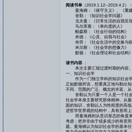
阅读书单
（2019.1.12--2019.4.2）
曼海姆：《保守主义》、《重建
舍勒：《知识社会学问题》
戈夫曼：《日常生活的自我呈
马尔库塞：《单向度的人》
帕森斯：《社会行动的结构》
米德：《心灵、自我与社会》
布劳：《社会生活中的交换与权
米尔斯：《社会学的想像力》
默顿：《社会理论和社会结构
读书内容
：
本次主要汇报过渡时期的内容
一、知识社会学
作为一门独立学科的知识社会学主
正如默顿所说，想要真正地勾勒出知
不同、范围的广泛、概念的丰富。从
舍勒认为只要一个人是一个社会的
社会学本身主要研究群体精神。从最
面的知识，舍勒以人为性程度的高低
进哲学世界观的结构中，具有形而上
而曼海姆则从意识形态的角度来看
考虑；把并非由于或多或少的有意而
题。曼海姆认为知识社会学的基本任
致力于分析知识与存在之间的关系，