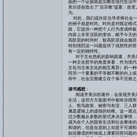
面的一个证据就是宗教在现代生活中
美尔还创造出了“后宗教”提案：改
为。
对此，我们或许应当寻求将社会一
的例子就是时尚。时尚是对既定模式
路，它提供一种把个人行为变成样板
内容上非常活跃的变动，赋予今天的
高阶层的时尚时，较高阶层就会抛弃
特别强烈这一问题提供了或然性的答
有一定的独特性。
对于文化危机的影响因素，齐美尔
一种文化哲学的角度来看，作为现代
文化与主体文化的相互离异）的一种
同另一个要素的平等都不断的向上或
存中，社会完善建立在个体不完善之
读书感想
：
阅读齐美尔的著作，会发现齐美尔
生活，这些方方面面书中都有涉猎而
人、鸵鸟政策、秘密与友谊、三人群
属是逻辑上的虚假的幼稚。这一观点
过少数服从多数的形式来决定事情，
成为在个人的固有生活和社会整体的
和谐的，但是在原则上却是不可调和
如说撒谎的时候或上课要回答问题的