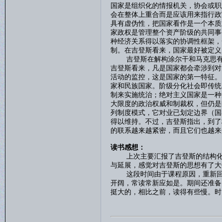
国家是组织化的情报机关，协会或职
会在整体上重合而是应该用来指行政
具有虚伪性，把国家看作是一个本质
家政权是管理整个资产阶级的共同事
种经济关系得以落实的协调性框架，
制。在吉登斯看来，国家最好被定义
吉登斯在解构涂尔干和马克思有关
吉登斯看来，凡是国家都会牵涉到对
活动的监控，这是国家的第一特征。
家和民族国家。阶级分化社会即传统
制来实施统治；绝对主义国家是一种
大限度的政治权威和制裁权，但仍是
列制度模式，它对业已划定边界（国
得以维持。不过，吉登斯指出，到了
的联系越来越紧密，而且它们也越来
读书感想：
上次主要汇报了吉登斯的结构化理
与延展，感觉对吉登斯的思想有了大
这段时间由于课程原因，重新回顾
开阔，常读常新应如是。期间还准备
挺大的，相比之前，读得有些慢。时