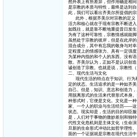
然外表上有所差异，但作用确是相同
是宗教的本质与特性，最终是达到自
此，我们可以看出齐美尔所提倡的宗
此外，根据齐美尔对宗教的定义，
活力和核心就在于现有宗教不断进入
如既往，就是靠不断地重提昔日发生
为有了这种可靠性，宗教情感就能脚
虽然处于宗教的彼岸，但是在此岸的
混合成分，其中有忘我的敬身与对幸
定程度上的情感张力、具有一定强度
为某种内指的和个人的东西。没有语
散。齐美尔认为，正如不是认识创造
诚创造了宗教。也就是说，宗教性（
二、现代生活与文化
现代生活的特点在于知识、行为和
定的状态。生活追求的是一种如齐美
自己。但是，知识、意志和创造力，
用脱离形式的生活来代替形式本身。
种形式时，它便是文化。文化是一种
家、一个人的职业与生活经历——这
状态。现实却是，生活的目的却臣服
是，人们对于事物的微妙差别和独特
代性文化危机则是主体文化（生命演
旦新的生命形式冲动比如哲学理性、
面的一个证据就是宗教在现代生活中