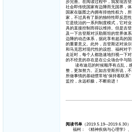
步完善。在阅读过程中，我发现吉登
社会即传统国家有边陲而无国界，体
国家在版图之内拥有排他性权力，所
家，不过具有了新的独特性即反思性
它是统治的一系列制度模式，它对业
具的直接控制而得以维持。但是吉登
及一下吉登斯对沃勒斯坦的世界体系
边陲的动态体系，据此享有超高的国
的重要意义。此外，吉登斯还对涂尔
和马克思对现代性的设想、福柯对于
走近时，每个人都急速地扫视一下对
的不经意的存在是在公众场合中与陌
读布迪厄的时候顺序有点乱，感觉
整，更加努力。正如吉登斯所说，不
所做事情的基础惯常地“保持着联系
监控，永远积极，不断前进！
阅读书单
（2019.5.19--2019.6.30
福柯： 《精神疾病与心理学》、