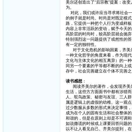
美尔还创造出了“后宗教”提案：改
为。
对此，我们或许应当寻求将社会一
的例子就是时尚。时尚是对既定模式
路，它提供一种把个人行为变成样板
内容上非常活跃的变动，赋予今天的
高阶层的时尚时，较高阶层就会抛弃
特别强烈这一问题提供了或然性的答
有一定的独特性。
对于文化危机的影响因素，齐美尔
一种文化哲学的角度来看，作为现代
文化与主体文化的相互离异）的一种
同另一个要素的平等都不断的向上或
存中，社会完善建立在个体不完善之
读书感想
：
阅读齐美尔的著作，会发现齐美尔
生活，这些方方面面书中都有涉猎而
人、鸵鸟政策、秘密与友谊、三人群
属是逻辑上的虚假的幼稚。这一观点
过少数服从多数的形式来决定事情，
成为在个人的固有生活和社会整体的
和谐的，但是在原则上却是不可调和
如说撒谎的时候或上课要回答问题的
以不让人看见自己。齐美尔提到，在