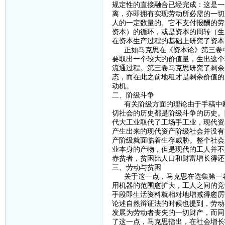
规定性的直接融合已经完成：这是一
离，亦即拥有实现劳动所必需的一切
人的一定数量的、它不支付报酬的劳
资本）的循环，或是资本的周转（生
在资本生产过程的基础上研究了资本
正如马克思在《资本论》第三卷中强
要取出一个较大的价值量，生出这个
流通过程。第三卷马克思研究了剩余
态，而在此之前地租才是剩余价值的
动机。
二、阶级斗争
有关阶级方面的理论由于手稿中断
切社会的历史都是阶级斗争的历史。
代大工业取代了工场手工业，现代资
产生出来的现代资产阶级社会并没有
产阶级就面临着生存威胁。整个社会
业本身的产物，但是现代的工人并不
赤贫者，贫困比人口和财富增长得还
三、劳动与贫困
关于这一点，马克思在选集第一卷
用机器的范围愈扩大，工人之间的竞
手段即生活资料就相对地增减得愈厉
论述自然辩证法的时候也提到，劳动
发展为劳动者丧失的一切财产，而同
了这一点，马克思指出，在社会增长