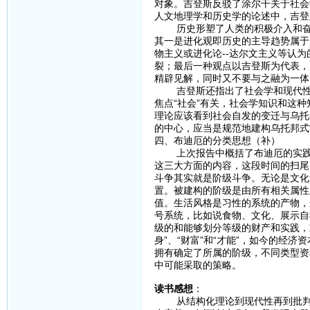
对象。吉登斯反驳了涂尔干关于社会
人文地理学和历史学的论述中，吉登
历史形塑了人类的积极介入和奋斗
其一是进化观即历史的主导趋势属于
物主义或进化论--达尔文主义等认
裂；最后一种观点以吉登斯为代表，
精辟见解，同时又不要与之融为一体
吉登斯还指出了社会学和现代性的
焦点“社会”有关，社会学知识和这
理论应该看到社会自发的变迁与乌托
的中心，应当是规范地建构乌托邦式
四、布迪厄的分类思想（补）
上次报告中概括了布迪厄的实践逻
这三大方面的内容，这段时间的扫尾
斗争其实就是阶级斗争。无论是文化
置。被建构的阶级是由所有相关属性
值。生活风格是习性的系统的产物，
号系统，比如说食物、文化、展示自
级的和能够划分等级的财产和实践，
身”、“财富”和“才能”，如今的经
拥有确定了所属的阶级，不同类型资
中可能采取的策略。
读书感想
：
从结构化理论到现代性再到批判理