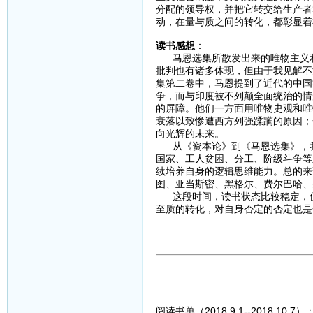
分配的领导权，并把它转交给生产者
动，在量与质之间的转化，都彰显着
读书感想
：
马恩选集所散发出来的唯物主义和
批判也有诸多体现，但由于我见解不
集第二卷中，马恩提到了近代的中国
争，而与印度被不列颠全面统治的情
的屏障。他们一方面用唯物史观和唯
衰落以致惨遭西方列强蹂躏的原因；
向光辉的未来。
从《资本论》到《马恩选集》，我
国家、工人贫困、分工、阶级斗争等
续培养自身的逻辑思维能力。总的来
图、亚当斯密、黑格尔、费尔巴哈、
这段时间，读书状态比较稳定，但
至质的转化，对自身否定的否定也是
阅读书单（2018.9.1--2018.10.7）