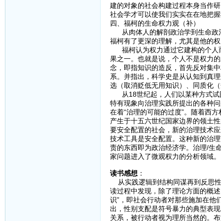
建的对象的社会构建过程本身当作研
社会学才可以使我们实实在在地把握
四、福柯的生命权力观（补）
从肉体人的解剖政治学到生命政治
福柯有了更深的理解，尤其是他的权
福柯认为权力通过它建构的个人而
果之一。也就是说，个人不是权力的
念，即指知识的造反，首先反对集中
系。并指出，科学史是从认知到真理
选（取消贬低无用知识）、同质化（
从18世纪起，人们以某种方式试
特有现象向治理实践所提出的各种问
在着“治理的可能的过度”。随着西
产生于十五六世纪国家边界的领土性
要安全配置的社会，新的治理技术应
技术工具是安全配置。这种新的治理
责的东西即为政治经济学。治理/生
家问题进入了微观权力的分析领域。
读书感想
：
从实践逻辑到结构同谋再到反思性
读过程中发现，除了理论方面的概述
识”，即社会行动者对那些施加在他
出，性别支配是符号暴力的典型表现
关系，被行动者视为理所当然的。布