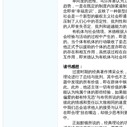
单向度的思维。马尔库塞认为工业
趋势，一是在既定的制度内加紧遏制
念即幸“幸福意识”，反映了一种新
社会是一个新型的极权主义社会即通
压制了人们心中的否定性、批判性和
的人即丧失否定、批判和超越能力的
有机体与社会情境。米德根据人的
会经验与活动的过程中产生的，即是
的。当个体有机体的行动吸收了姿态
他正式予以援助的个体的态度亦即在
的存在和相互作用，虽然该过程在自
互作用，即米德认为有机体与社会环
读书感想：
过渡时期的经典著作博采众长，各
理论进行了总结与批判。其中也不乏
题中发现的所有价值，即在群体中狭
此。此外，他还主张一切有价值的事
能认为纯属个体的那些经验，如果能
偏爱的都有恃无恐”与布劳所说的最
彼此的情感和责任以大致相同的速度
中我们总会追求他人的接受与认可。
在即合理”挂在嘴边，却很少思考到
中。
正如默顿所说的，经典理论的功能