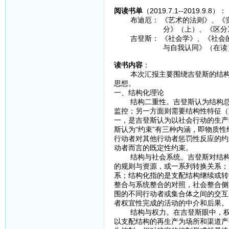
阅读书单
（2019.7.1--2019.9.8）：
布迪厄： 《艺术的法则》、《实
分》（上）、《区分》（下）
吉登斯： 《社会学》、《社会的
与自我认同》（在读
读书内容
：
本次汇报主要围绕吉登斯的结构化
思想。
一、结构化理论
结构二重性。吉登斯认为结构总是
监控；另一方面则需要结构性特征（
一，是吉登斯认为以社会行动的生产
斯认为“约束”有三种内涵，即物质
行动者对其他行动者惩罚性反应的约
动者而言的既定性约束。
结构与社会系统。吉登斯对结构（
的规则与资源，或一系列转换关系；
系；结构化指的是支配结构继续或转
整合与系统整合的对照，社会整合侧
围的不同行动者或集合体之间的交互
者权宜性完成的活动的中介和后果。
结构与权力。在吉登斯眼中，权力
以支配结构的再生产为场所和渠道产