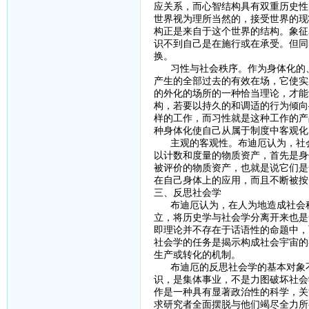
应关系，而心智结构具有双重历史性
世界视为理所当然的，接受世界的现
构正是来自于这个世界的结构。象征
识不到自己是在施行或在承受。但同
换。
习性与社会秩序。作为身体化的、
产生的全部过去的有效在场，它使实
的外化的场所的一种恰当理论，才能
构，若要以持久的和调适的行为倾向
样的工作，而习性就是这种工作的产
种身体化使自己从属于制度中客观化
主观的客观性。布迪厄认为，社会
以计数和度量的物质资产，首先是身
被评价的物质资产，也就是说它们是
在自己身体上的应用，而且不断被按
三、反思社会学
布迪厄认为，在人为地造成社会科
立，将历史学与社会学分离开来也是
即理论并不存在于话语性的命题中，
社会学的任务是揭示构成社会宇宙的
生产或转化的机制。
布迪厄的反思社会学的基本对象不
识，是集体事业，不是力图破坏社会
作是一种具有显著政治性的科学，关
求研究者全面摆脱与他们竭尽全力所