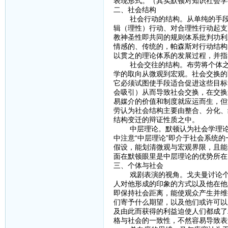
表现形式。（其实默顿对知识社会学
二、社会结构
社会行动的结构。从单纯的手段-
辑（理性）行动、对合理性行动起支
教神圣性即共同的规则体系批判功利
情感的、传统的，帕森斯对行动结构
以贯之的理论体系的发展过程，并指
社会交往的结构。布劳将个体之间
学的取向从微观到宏观。社会交换的
它必须试图使手段适合促进这些目标
会吸引）从而导致社会交换，在交换
易媒介的价值和制度就应运而生，但
劳认为社会结构主要由整合、分化、
结构变迁的辩证性质之中。
中层理论。默顿认为社会学理论指
中注意“中层理论”即介于社会系统
假设，能划清微观与宏观界限，且能
面在默顿眼里是中层理论的优势所在
三、个体与社会
戏剧表演的视角。戈夫曼讨论个体
人对他形成的印象的方式以及他在他
即保持社会距离，能使观众产生并维
们寄予什么期望，以及他们或许可以
及由此而获得的利益迫使人们都成了
格与社会的一致性，不然容易导致表