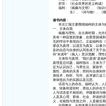
舒茨：《社会世界的意义构成》
福柯：《疯癫与文明》、《知识考
生》、《词与物》、《规训与
读书内容
：
本次汇报主要围绕福柯的主体与权
一、主体自我
疯癫与理性。在古典时期，允许疯
具有一种囚笼的形象，在那里驯戒和
无的悖论中表现自己。正如福柯在《
谬误为真理，以谎言为真实，以暴力
妄的自恋与自身的认同造成了关于自
待“未成年”（疯人）意识觉醒，理
主体性与真理。“我们是谁”是福
真理是总问题，福柯指出，主体为了
定为认识自己，与养生法、家政学、
惠性、固有的关系；而转向自身则作
身技术，聆听、写作、反求诸己这三
身体抵抗力的实践以及沉思。
话语与人的存在。福柯认为，人应
体、转换和逆转时，类似人的存在方
人与话语是不相容的。伴随着词与物
人及其心理、群体、社会、所谈的语
义，在能指与意指之间，人是被近期
自我教化。从肉体展示到压抑假说