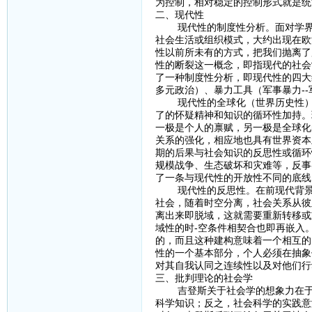
为控制，相对稳定的控制形式就是统
二、现代性
现代性的制度性分析。面对学界对
社会生活或组织模式，大约出现在欧
性以前所未有的方式，把我们抛离了
性的断裂这一概念，即指现代的社会
了一种制度性分析，即现代性的四大
多元政治）、暴力工具（军事暴力-
现代性的全球化（世界历史性）。
了的怀疑精神和知识的循环性加持。
一极是个人的禀赋，另一极是全球化
关系的强化，相应地也具有世界资本
期的后果与社会知识的反思性或循环
规模战争、生态破坏和灾难等，反事
了一条与现代性的开放性不同的底线
现代性的反思性。在前现代背景下
社会，随着时空分离，社会关系从彼
离出来即脱域，这就需要重新转移或
域性的时-空条件相契合也即再嵌入
的，而且这种建构意味着一个相互的
性的一个基本部分，个人必须在抽象
对其自我认同之连续性以及对他们行
三、批判理论的社会学
吉登斯关于社会学的想象力在于批
科学知识；反之，社会科学的实践意