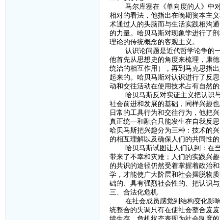
马尔库塞在《单向度的人》中对科
相对的看法，他指出在晚期资本主义
术通过人的头脑而与生活实践相沟通
的力量。哈贝马斯对现象学进行了剖
理论的传统概念的客观主义。
认识论问题是近代哲学论争的一个
他首先从思想史的角度来梳理，康德
统治的相互作用），再到马克思指出
起来的。哈贝马斯对认识进行了反思
动和交往活动在使用技术占有自然的
哈贝马斯反对实证主义把认识与兴
社会前进和发展的基础，同样兴趣也
日常的工具行为和交往行为，他把兴
真正统一和融合只能发生在自我反思
哈贝马斯把兴趣分为三种：技术的兴
的相互理解以及确保人们的共同性的
哈贝马斯试图让人们认到：在当今
带来了不幸和灾难；人们的实践兴趣
的共识的途径仍然受着掌握着政治和
学，才能使广大阶层和社会摆脱物质
础的、具有强烈社会性的、把认识与
三、合法化危机
在社会成员感觉到结构变化影响到
统整合的失调只有在使社会整合岌岌
续生存。危机状态表现为社会制度的