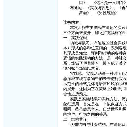
口》、 《这不是一只烟斗》、
布迪厄：《实践与反思》、《再生
舞会》、《男性统治》
读书内容
：
本次汇报主要围绕布迪厄的实践逻
三个方面来展开，辅之扩充福柯的生
一、实践逻辑
场域与惯习。布迪厄的社会实践理
本）形式的各种位置间的一系列客观
其形成是知觉、评判和行动的各种身
逻辑的实践活动的方法，是一种社会
系：场域形塑着惯习，惯习成了某个
惯习赋予场域以意义。
实践感。实践活动是一种时间化的
态深藏在现存事物中的未来进行实践
示范性的样式是体育语言所说的“游
内展开，还因为它在策略上利用时间
合他之所预见。
实践是实施结果和实施方法、历史
象征运用，首先是在一个以象征方式
照同一些范畴思考人、自然世界和男
的地位、行为之间的关系。
二、结构共谋
认知结构与社会结构。布迪厄认为