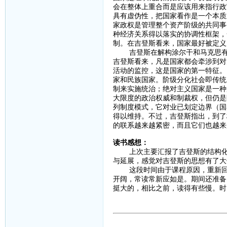
会在整体上重合而是应该用来指行政
具有虚伪性，把国家看作是一个本质
家政权是管理整个资产阶级的共同事
种经济关系得以落实的协调性框架，
制。在吉登斯看来，国家最好被定义
吉登斯在解构涂尔干和马克思有关
吉登斯看来，凡是国家都会牵涉到对
活动的监控，这是国家的第一特征。
家和民族国家。阶级分化社会即传统
制来实施统治；绝对主义国家是一种
大限度的政治权威和制裁权，但仍是
列制度模式，它对业已划定边界（国
得以维持。不过，吉登斯指出，到了
的联系越来越紧密，而且它们也越来
读书感想：
上次主要汇报了吉登斯的结构化理
与延展，感觉对吉登斯的思想有了大
这段时间由于课程原因，重新回顾
开阔，常读常新应如是。期间还准备
挺大的，相比之前，读得有些慢。时