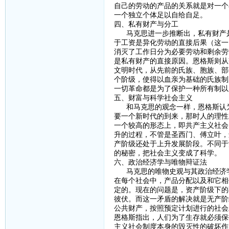
自己的劳动的产品的关系就是对一个
一个独立个体足以自给自足。
四、私有财产与分工
马克思进一步推断出，私有财产是
于工资是异化劳动的直接后果（这一
消灭了工作日分为必要劳动和剩余劳
是私有财产的直接原因。恩格斯则从
文明时代，从先前的氏族、胞族、部
个阶级，使得以血亲为基础的氏族制
一切革命都是为了保护一种所有制以
五、财富与科学社会主义
和马克思的观念一样，恩格斯认为
要一个新时代的到来，那时人的理性
一个较高的形态上，即共产主义社会
升的过程，不管是圣西门、傅立叶，
产阶级还处于上升发展阶段。不同于
的秘密，把社会主义变成了科学。
六、政治经济学与唯物辩证法
马克思的唯物史观与其政治经济学
在每个社会中，产品分配以及和它相
定的。现在的问题是，资产阶级下的
彼伏。而这一矛盾的解决就是无产阶
公共财产，按照预定计划进行的社会
恩格斯指出，人们为了生存就必须保
主义社会制度本身的毁灭性的破坏作