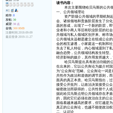
读书内容：
本次主要围绕哈贝马斯的公共领域
一、公共领域理论
精华:
0
资产阶级公共领域的早期机制起源
发帖:
30
会、诸侯领地和贵族阶层发生了分化
威望:
30 点
器的形成，出现了一个新的阶层，即
金钱:
300 RMB
业者和小商人等旧有职业阶层的社会
注册时间:2018-09-09
共领域与私人领域区别开来。称市场
最后登录:2019-11-27
公共领域永远都是建立在组成公众的
会的相互渗透，小家庭这一机制和社
失去了私人特征，内心领域退到了私
融合趋势，公共领域结构发生转型。
经济影响的媒介，其作用发挥越大，
哈贝马斯提出具有政治功能的公共
生出来的，它以公共舆论为媒介对国
为“公众舆论”范畴。公众舆论一词
共性作为政治和道德的调节原则，而
面具的真正本质。哈贝马斯指出，过
接受公开批判，让政治决策接受公众
秘密政治而获得的，公共性替个人或
据此哈贝马斯点明公共领域存在矛盾
的，因此它们必须在政治自主的公众
面临着越来越高的要求，但它越是为
真正的公众舆论，也越不能使政治权
二、认识论