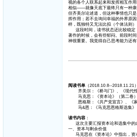
视的各个人联系起来和发挥相互作用
相似——就像天底下最终只有一种康
但齐美尔论述道，但这种事情也只是
挥作用；若不去询问幸福的外界原因
样，既独特又无法比拟（个体法则）
这段时间，读书状态还比较稳定，
著作的时候，会有些郁闷。前段时间
神很重要。我觉得自己思考能力还有
阅读书单
（2018.10.8--2018.11.2
齐美尔：《桥与门》、《现代性
马克思：《资本论》（第二卷）、
恩格斯：《共产党宣言》、《家
马&恩：《马克思恩格斯选集》
读书内容
：
这次主要汇报资本论和选集中的内
一、资本与剩余价值
马克思在《资本论》中指出，资本