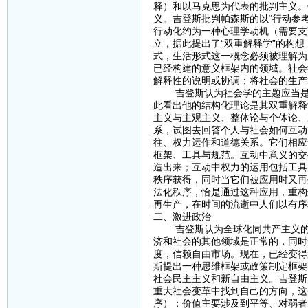
释）和以马克思为代表的批判主义。
义。吉登斯批判帕森斯的以“行动参
行动化约为一种心理学动机（需要支
立，据此提出了“双重解释学”的构
式，生活形式这一概念必须被理解为
已经构建的意义框架内的领域。社会
解释性的说明或协调；将社会的生产
吉登斯认为社会学的主题应当是社
此看出他的结构化理论是其双重解释
主义与主观主义、整体论与个体论、
系，试图去回答个人与社会如何互动
往、权力运作和道德关系。它们相应
框架、工具与规范。互动中意义的交
造出来；互动中权力的运用包括工具
秩序获得，同时当它们被应用时又再
法化秩序，恰是通过这种应用，重构
再生产，在时间的流逝中人们以有序
二、激进政治
吉登斯认为全球化同共产主义的衰
济和社会的其他领域是正常的，同时
度，信赖自由市场。现在，已经变得
斯提出一种思维框架或政策制定框架
社会民主主义和新自由主义。吉登斯
重大社会变革中找到自己的方向，这
序）；价值主要涉及到平等、对弱者