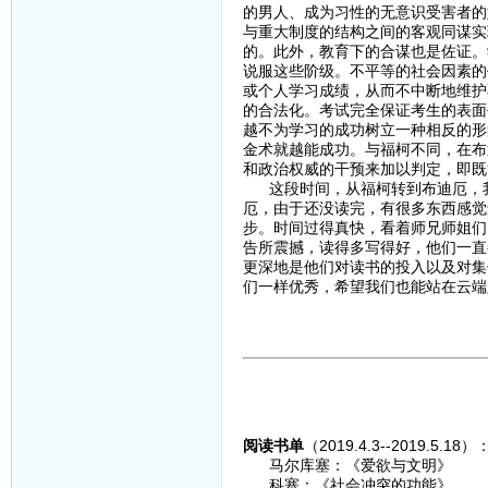
的男人、成为习性的无意识受害者的
与重大制度的结构之间的客观同谋实
的。此外，教育下的合谋也是佐证。
说服这些阶级。不平等的社会因素的
或个人学习成绩，从而不中断地维护
的合法化。考试完全保证考生的表面
越不为学习的成功树立一种相反的形
金术就越能成功。与福柯不同，在布
和政治权威的干预来加以判定，即既
这段时间，从福柯转到布迪厄，我
厄，由于还没读完，有很多东西感觉
步。时间过得真快，看着师兄师姐们
告所震撼，读得多写得好，他们一直
更深地是他们对读书的投入以及对集
们一样优秀，希望我们也能站在云端
阅读书单
（2019.4.3--2019.5.18）
马尔库塞：《爱欲与文明》
科塞：《社会冲突的功能》