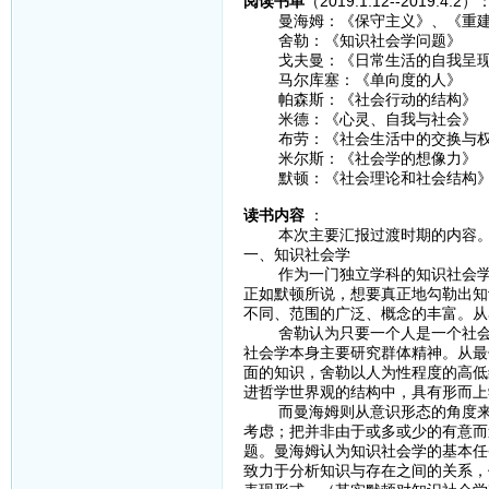
阅读书单
（2019.1.12--2019.4.2）
曼海姆：《保守主义》、《重建
舍勒：《知识社会学问题》
戈夫曼：《日常生活的自我呈
马尔库塞：《单向度的人》
帕森斯：《社会行动的结构》
米德：《心灵、自我与社会》
布劳：《社会生活中的交换与权
米尔斯：《社会学的想像力》
默顿：《社会理论和社会结构
读书内容
：
本次主要汇报过渡时期的内容
一、知识社会学
作为一门独立学科的知识社会学主
正如默顿所说，想要真正地勾勒出知
不同、范围的广泛、概念的丰富。从
舍勒认为只要一个人是一个社会的
社会学本身主要研究群体精神。从最
面的知识，舍勒以人为性程度的高低
进哲学世界观的结构中，具有形而上
而曼海姆则从意识形态的角度来看
考虑；把并非由于或多或少的有意而
题。曼海姆认为知识社会学的基本任
致力于分析知识与存在之间的关系，