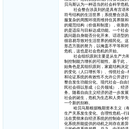
贝马斯认为一种适当的社会科学危机
社会整合涉及到的是具有言语和行
符号结构的生活世界；系统整合涉及
服复杂的周围环境而维持住其界限和
的规范结构（价值和制度），依靠的
的是适应与目标达成功能。一个社会
践问题自身能否分化开来、话语型的
很容易导致对生活世界的殖民化。这
形态方面的努力，以掩盖不平等和对
危机，这也是社会危机的开始。
社会组织原则主要是从生产力和确
制控制能力增长的可能性。基于此，
始角色是其组织原则，家庭结构决定
的变化（人口增长等）、传统社会-
和论证系统的有效性不允许公开进行
整合发生功能分化、现代社会--自
民社会得以形成（公共领域），经济
务。随着自由主义经济的进一步发展
社会的诞生，危机为生态和人类学失
一个新的别称。
哈贝马斯根据晚期资本主义（有组织
生产关系发生变化、合理性危机--
法在贯彻来自经济系统的控制命令时
化系统所能提供的动机之间存在差异
义的价值系统超载。总之，由于经济