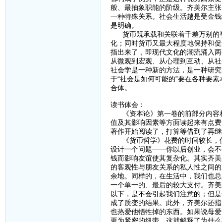
般、最抽象职能的阶级。齐美尔主张
一种特殊关系。社会生活越是受金钱
是明确。
货币既承载和关联着千差万别的事
化；同时货币又最大程度地保持和促
指出来了，即现代文化的潮流涌入两
从微观到宏观、从心理到互动、从社
社会学是一种新的方法，是一种研究
于“社会是如何可能的”要在各种要
合体。
读书体会：
《资本论》第一卷的前部分内容相
值及其影响因素等方面读起来有点费
著作开始阅读了，打算等借到了再继
《货币哲学》花费的时间较长，但
设计一个问题——你以后创业，会不
钱而影响友谊使其复杂化。其实齐美
的客观性与朋友关系的私人性之间的
余地。同样的，在生活中，我们也总
一个单一的、最后的较大支付。齐美
以下，是不会引起我们注意的；但是
成了质变的结果。此外，齐美尔还指
也热爱他牺牲掉的东西。如果说母爱
更为紧密的纽带。这就解释了为什么