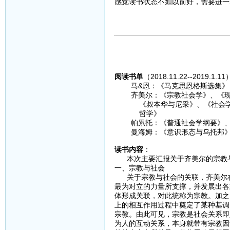
感觉读书状态不如以前好，需要进一
阅读书单
（2018.11.22--2019.1.1
马&恩：《马克思恩格斯选集》
齐美尔：《宗教社会学》、《现代
《叔本华与尼采》、《社会学--
哲学》
帕累托：《普通社会学纲要》、
曼海姆：《意识形态与乌托邦》、
读书内容
：
本次主要汇报关于齐美尔的宗教与
一、宗教与社会
关于宗教与社会的关联，齐美尔在
最为对立的力量所支撑，并发展出各
体形成关联，对此统称为宗教。加之
上的相互作用过程中奠定了某种基调
宗教。由此可见，宗教是社会关系即
为人的互动关系，本身就带有宗教因