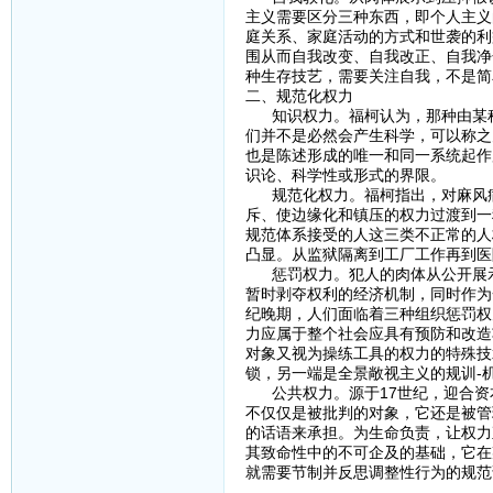
主义需要区分三种东西，即个人主义
庭关系、家庭活动的方式和世袭的利
围从而自我改变、自我改正、自我净
种生存技艺，需要关注自我，不是简
二、规范化权力
知识权力。福柯认为，那种由某种
们并不是必然会产生科学，可以称之
也是陈述形成的唯一和同一系统起作
识论、科学性或形式的界限。
规范化权力。福柯指出，对麻风病
斥、使边缘化和镇压的权力过渡到一
规范体系接受的人这三类不正常的人
凸显。从监狱隔离到工厂工作再到医
惩罚权力。犯人的肉体从公开展示
暂时剥夺权利的经济机制，同时作为
纪晚期，人们面临着三种组织惩罚权
力应属于整个社会应具有预防和改造
对象又视为操练工具的权力的特殊技
锁，另一端是全景敞视主义的规训-
公共权力。源于17世纪，迎合资
不仅仅是被批判的对象，它还是被管
的话语来承担。为生命负责，让权力
其致命性中的不可企及的基础，它在
就需要节制并反思调整性行为的规范