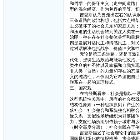
和哲学上的保守主义（走中间道路）
型的混合经济、作为包容的平等、积
吉登斯认为要走出左右的认识误区
三条道路的政治构想，包括六点框架
主义破坏了的社会关系和家庭关系；
和压迫的生活机会转到关注人类在一
治即一种在存在社会整体关怀和目标
四是发展对话民主和情感民主，对民
过对话解决包括战争、价值冲突和性
无论是第三条道路，还是其激进的
代化，强调生活政治与能动性政治。
类生命的神圣性以及幸福和自我实现
非人类（自然）的力量和存在的态度
义的纯洁性，不仅因为它希望把自己
联系在一起的真理模式。
三、国家观
在吉登斯看来，社会是指以一系列
这些系统性关系中。所有的社会都既
结构性原则（一种组织原则）产生的
落社会，社会整合和系统整合相融合
缘关系，支配性场所组织为群落团体
力，支配性场所组织依赖于城市与乡
（时空高度分离），社会实践在于例
吉登斯描述了社会理论中的国家观
国家是组织化的情报机关，协会或职