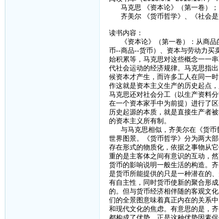
马克思 《资本论》（第一卷）；
齐美尔 《货币哲学》、《社会是
读书内容：
《资本论》（第一卷）：从商品的两
币--商品--货币）、资本与劳动
始积累等，马克思对这些概念一一串
代社会运动的经济规律。马克思指出
候资本才产生，而许多工人在同一时
作这就是资本主义生产的历史起点，
马克思还对社会分工（以生产资料分
在一个资本家手中为前提）进行了区
历史起源的本质，就是直接生产者被
的资本主义所有制。
与马克思相似，齐美尔在《货币哲
世界图景。《货币哲学》分为两大部
存在形式的物质化，依据之事物从它
重的是主客体之间有意识的互动，然
货币的影响说明一般生活的构造。齐
是货币所能提供的只是一种潜在的、
有自主性，同时货币使新的聚合形成
的。但与货币经济相伴随的客观文化
们的全景图意味着真正内在的关系中
和现代文化的焦虑。有意思的是，齐
都构成了优势，正是这种优势因素促