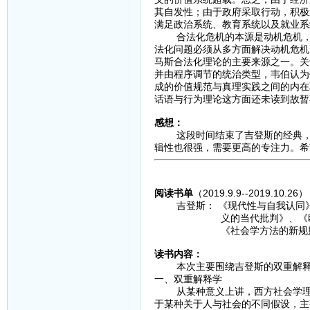
其自发性；由于政府采取行动，积极
满足政治系统、教育系统以及就业系
合法化危机的本源是动机危机，而
法化问题必须从多方面解决动机危机
马斯合法化理论的主要来源之一。关
并由程序调节的统治类型，韦伯认为
成的价值规范与真理实践之间的内在
话语与行为理论这方面还未读到故暂
感想：
这段时间结束了吉登斯的经典，转
辑性也很强，需要更高的专注力。希
阅读书单
（2019.9.9--2019.10.26）
吉登斯： 《现代性与自我认同》
义的当代批判》、《欧洲模式
《社会学方法的新规则》、
读书内容：
本次主要围绕吉登斯的双重解释学
一、双重解释学
从某种意义上讲，西方社会学理论
于某种关于人与社会的不同假设，主