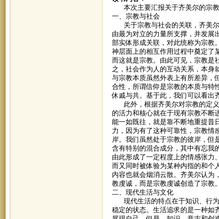
本次主要汇报关于齐美尔的宗教
一、宗教与社会
关于宗教与社会的关联，齐美尔在
由最为对立的力量所支撑，并发展
部实体形成关联，对此统称为宗教
神层面上的相互作用过程中奠定了
而这就是宗教。由此可见，宗教是
之，社会作为人的互动关系，本身
与宗教本质虽然外表上有所差异，
合性，所谓信仰是宗教的本质与特
休戚与共。基于此，我们可以看出
此外，根据齐美尔对宗教的定义，
的活力和核心就在于现有宗教不断
能一如既往，就是靠不断地重提昔
力，因为有了这种可靠性，宗教情
岸。我们虽然处于宗教的彼岸，但
含有特别的混合成分，其中有忘我
由此形成了一定程度上的情感张力
而又同时被体验为某种内指的和个
内容也就会烟消云散。齐美尔认为
教虔诚，而是宗教虔诚创造了宗教
二、现代生活与文化
现代生活的特点在于知识、行为和
稳定的状态。生活追求的是一种如
展现自己。但是，知识、意志和创