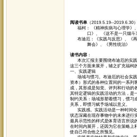
阅读书单
（2019.5.19--2019.6.3
福柯： 《精神疾病与心理学》、
口》、 《这不是一只烟斗》
布迪厄：《实践与反思》、《再生
舞会》、《男性统治》
读书内容
：
本次汇报主要围绕布迪厄的实践逻
这三个方面来展开，辅之扩充福柯
一、实践逻辑
场域与惯习。布迪厄的社会实践理
资本）形式的各种位置间的一系列客
成，其形成是知觉、评判和行动的
其特定逻辑的实践活动的方法，是
制约关系：场域形塑着惯习，惯习
关系，即惯习赋予场域以意义。
实践感。实践活动是一种时间化的
状态深藏在现存事物中的未来进行
最具示范性的样式是体育语言所说的
在时间内展开，还因为它在策略上
使自己符合他之所预见。