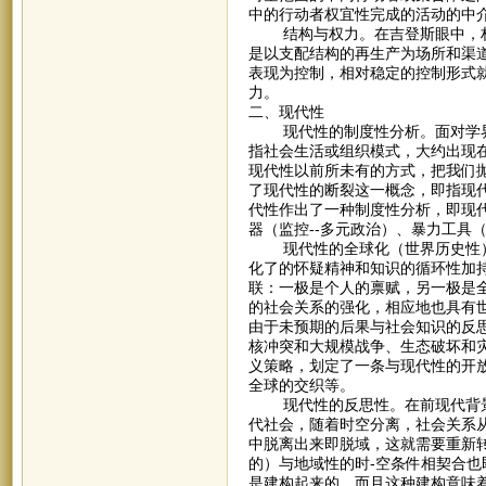
中的行动者权宜性完成的活动的中
结构与权力。在吉登斯眼中，权
是以支配结构的再生产为场所和渠
表现为控制，相对稳定的控制形式
力。
二、现代性
现代性的制度性分析。面对学界
指社会生活或组织模式，大约出现
现代性以前所未有的方式，把我们
了现代性的断裂这一概念，即指现
代性作出了一种制度性分析，即现代
器（监控--多元政治）、暴力工具
现代性的全球化（世界历史性）
化了的怀疑精神和知识的循环性加
联：一极是个人的禀赋，另一极是
的社会关系的强化，相应地也具有
由于未预期的后果与社会知识的反
核冲突和大规模战争、生态破坏和
义策略，划定了一条与现代性的开
全球的交织等。
现代性的反思性。在前现代背景
代社会，随着时空分离，社会关系
中脱离出来即脱域，这就需要重新
的）与地域性的时-空条件相契合
是建构起来的，而且这种建构意味