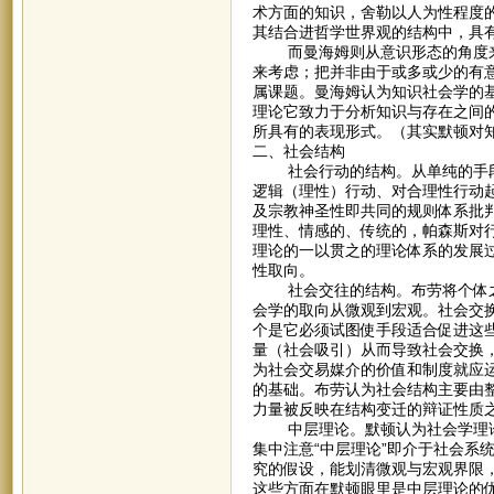
术方面的知识，舍勒以人为性程度
其结合进哲学世界观的结构中，具
而曼海姆则从意识形态的角度来看
来考虑；把并非由于或多或少的有
属课题。曼海姆认为知识社会学的
理论它致力于分析知识与存在之间的
所具有的表现形式。（其实默顿对
二、社会结构
社会行动的结构。从单纯的手段-
逻辑（理性）行动、对合理性行动
及宗教神圣性即共同的规则体系批
理性、情感的、传统的，帕森斯对
理论的一以贯之的理论体系的发展
性取向。
社会交往的结构。布劳将个体之
会学的取向从微观到宏观。社会交
个是它必须试图使手段适合促进这
量（社会吸引）从而导致社会交换
为社会交易媒介的价值和制度就应
的基础。布劳认为社会结构主要由
力量被反映在结构变迁的辩证性质
中层理论。默顿认为社会学理论
集中注意“中层理论”即介于社会系
究的假设，能划清微观与宏观界限
这些方面在默顿眼里是中层理论的