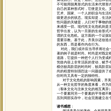
不可能用脱离形式的生活来代替形
自己的某种形式时，它便是文化。
艺术、国家、一个人的职业与生活
级更进步的状态。现实却是，生活
性问题的关键是，人们对于事物的
来感受一切。现代性文化危机则是
哲学出发，认为一旦新的生命形式
谓的文化危机。这方面的一个证据
需要宗教。基于此，齐美尔还创造出
的东西，而是看作内在行为。
对此，我们或许应当寻求将社会一
著的例子就是时尚。时尚是对既定
道路，它提供一种把个人行为变成
凭借内容上非常活跃的变动，赋予
模仿较高阶层的时尚时，较高阶层
尚的程度特别强烈这一问题提供了
但时尚又具有一定的独特性。
对于文化危机的影响因素，齐美尔
从一种文化哲学的角度来看，作为
（客体文化与主体文化的相互离异
一个要素同另一个要素的平等都不
压到局部实存中，社会完善建立在
读书感想
：
阅读齐美尔的著作，会发现齐美尔