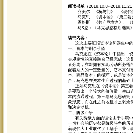
阅读书单
（2018.10.8--2018.11.
齐美尔：《桥与门》、《现代
马克思：《资本论》（第二卷）、
恩格斯：《共产党宣言》、《家
马&恩：《马克思恩格斯选集》
读书内容
：
这次主要汇报资本论和选集中的
一、资本与剩余价值
马克思在《资本论》中指出，资本
会规定性的直接融合已经完成：这
者分离，亦即拥有实现劳动所必需
配着别人的一定数量的、它不支付
本、商品资本）的循环，或是资本
产，马克思在资本生产过程的基础
正如马克思在《资本论》第三卷中
是要取出一个较大的价值量，生出
本的流通过程。第三卷马克思研究
象形态，而在此之前地租才是剩余
和决定动机。
二、阶级斗争
有关阶级方面的理论由于手稿中断
一切社会的历史都是阶级斗争的历
着现代大工业取代了工场手工业，