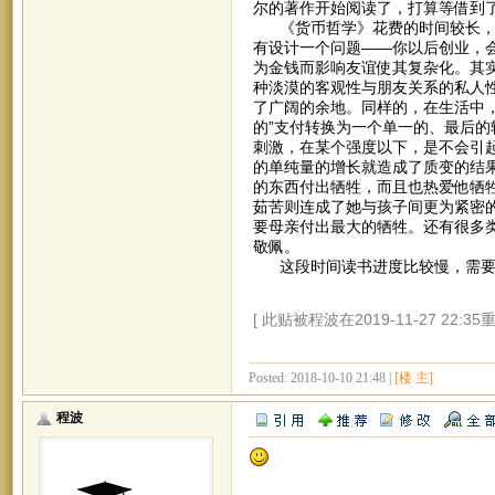
尔的著作开始阅读了，打算等借到
《货币哲学》花费的时间较长，但
有设计一个问题——你以后创业，
为金钱而影响友谊使其复杂化。其
种淡漠的客观性与朋友关系的私人
了广阔的余地。同样的，在生活中
的”支付转换为一个单一的、最后
刺激，在某个强度以下，是不会引起
的单纯量的增长就造成了质变的结
的东西付出牺牲，而且也热爱他牺
茹苦则连成了她与孩子间更为紧密
要母亲付出最大的牺牲。还有很多
敬佩。
这段时间读书进度比较慢，需要更
[ 此贴被程波在2019-11-27 22:35
Posted: 2018-10-10 21:48 |
[楼 主]
程波