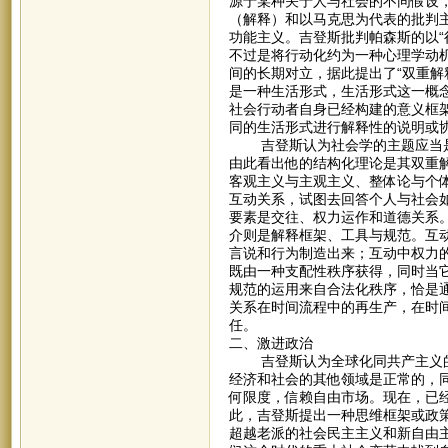
源于某种关于人与社会的不同假设
（解释）和以马克思为代表的批判
功能主义。吉登斯批判帕森斯的以“
不过是将行动化约为一种心理学动
间的长期对立，据此提出了“双重解
是一种生活形式，生活形式这一概
社会行动者自身已经构建的意义框
同的生活形式进行解释性的说明或
吉登斯认为社会学的主题应当是
由此看出他的结构化理论是其双重
客观主义与主观主义、整体论与个
互动关系，试图去回答个人与社会
要素是交往、权力运作和道德关系
介则是解释框架、工具与规范。互
言说和行为制造出来；互动中权力
既由一种支配性秩序获得，同时当
规范的运用来自合法化秩序，恰是
关系在时间流程中的再生产，在时
任。
二、激进政治
吉登斯认为全球化同共产主义的
经济和社会的其他领域是正常的，
何限度，信赖自由市场。现在，已
此，吉登斯提出一种思维框架或政
超越老派的社会民主主义和新自由