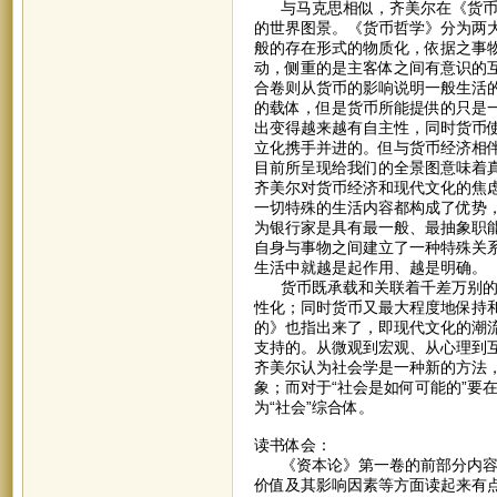
与马克思相似，齐美尔在《货币哲
的世界图景。《货币哲学》分为两
般的存在形式的物质化，依据之事
动，侧重的是主客体之间有意识的
合卷则从货币的影响说明一般生活
的载体，但是货币所能提供的只是
出变得越来越有自主性，同时货币
立化携手并进的。但与货币经济相
目前所呈现给我们的全景图意味着
齐美尔对货币经济和现代文化的焦
一切特殊的生活内容都构成了优势
为银行家是具有最一般、最抽象职
自身与事物之间建立了一种特殊关
生活中就越是起作用、越是明确。
货币既承载和关联着千差万别的事
性化；同时货币又最大程度地保持
的》也指出来了，即现代文化的潮
支持的。从微观到宏观、从心理到
齐美尔认为社会学是一种新的方法
象；而对于“社会是如何可能的”要
为“社会”综合体。
读书体会：
《资本论》第一卷的前部分内容相
价值及其影响因素等方面读起来有