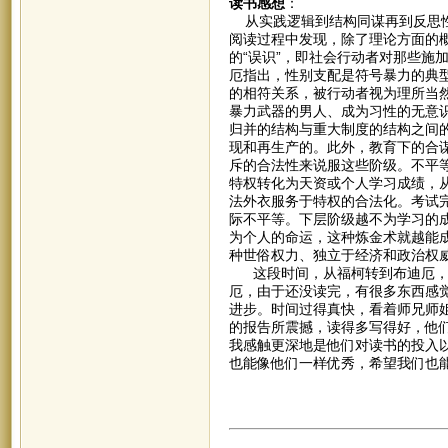
读书感想
：
从实践逻辑到结构同谋再到反思性
阅读过程中发现，除了理论方面的
的“误识”，即社会行动者对那些施
厄指出，性别支配是符号暴力的典
的相符关系，被行动者视为理所当
暴力武器的男人、成为习性的无意
归并的结构与重大制度的结构之间
现和再生产的。此外，教育下的合
斥的合法性来说服这些阶级。不平
特权转化为天资或个人学习成绩，
法外衣服务于特权的合法化。考试
际不平等。下层阶级越不为学习的
为个人的命运，这种炼金术就越能
种世俗权力、独立于经济和政治权
这段时间，从福柯转到布迪厄，我
厄，由于还没读完，有很多东西感
进步。时间过得真快，看着师兄师
的报告所震撼，读得多写得好，他
我感触更深地是他们对读书的投入
也能像他们一样优秀，希望我们也