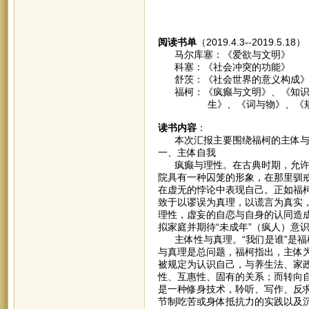
阅读书单
（2019.4.3--2019.5.18
马尔库塞：《爱欲与文明》
科塞：《社会冲突的功能》
舒茨：《社会世界的意义构成
福柯：《疯癫与文明》、《知识考
生》、《词与物》、《规训
读书内容
：
本次汇报主要围绕福柯的主体与
一、主体自我
疯癫与理性。在古典时期，允许疯
院具有一种囚笼的形象，在那里驯
在虚无的悖论中表现自己。正如福
致于以谬误为真理，以谎言为真实
理性，虚妄的自恋与自身的认同造
拟家庭并期待“未成年”（疯人）意
主体性与真理。“我们是谁”是福
与真理是总问题，福柯指出，主体为
被规定为认识自己，与养生法、家
性、互惠性、固有的关系；而转向
是一种修身技术，聆听、写作、反
节制吃苦或身体抵抗力的实践以及