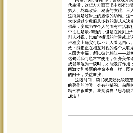
代生活，这些方方面面书中都有涉
穷人、鸵鸟政策、秘密与友谊、三
这纯属是逻辑上的虚假的幼稚。这
大多通过少数服从多数的形式来决
强暴，变成为在个人的固有生活和
中往往是最和谐的，但是在原则上
别人对视，比如说撒谎的时候或上课
种程度上确实可以不让人看见自己
效：能把正在相互对视的各个人联
人因为幸福，所以彼此相似——就
这句话我们也常常使用，但齐美尔
成就等混为一谈时，才能发挥作用
间激动和美丽的生命本身一样，既
的例子，受益匪浅。
这段时间，读书状态还比较稳定，
的著作的时候，会有些郁闷。前段
精气神很重要。我觉得自己思考能
加油！