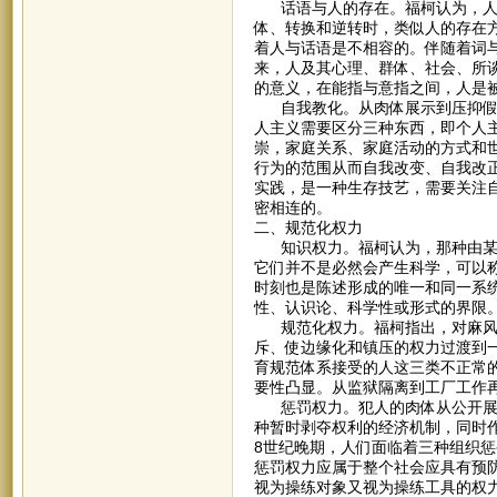
话语与人的存在。福柯认为，人应
体、转换和逆转时，类似人的存在方
着人与话语是不相容的。伴随着词
来，人及其心理、群体、社会、所
的意义，在能指与意指之间，人是
自我教化。从肉体展示到压抑假说
人主义需要区分三种东西，即个人
崇，家庭关系、家庭活动的方式和
行为的范围从而自我改变、自我改
实践，是一种生存技艺，需要关注
密相连的。
二、规范化权力
知识权力。福柯认为，那种由某种
它们并不是必然会产生科学，可以称
时刻也是陈述形成的唯一和同一系
性、认识论、科学性或形式的界限
规范化权力。福柯指出，对麻风病
斥、使边缘化和镇压的权力过渡到
育规范体系接受的人这三类不正常
要性凸显。从监狱隔离到工厂工作
惩罚权力。犯人的肉体从公开展示
种暂时剥夺权利的经济机制，同时
8世纪晚期，人们面临着三种组织
惩罚权力应属于整个社会应具有预防
视为操练对象又视为操练工具的权