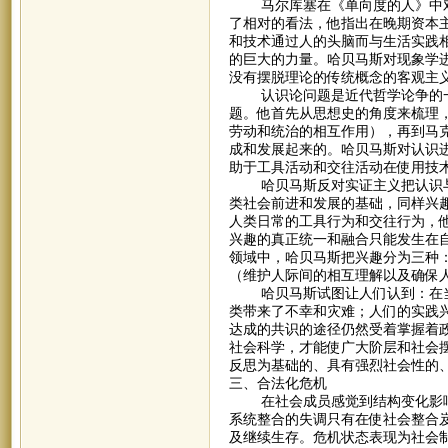
马尔库塞在《单向度的人》中对
了相对的看法，他指出在晚期资本
和技术通过人的头脑而与生活实践
的巨大的力量。哈贝马斯对现象学
没有摆脱理论的传统概念的客观主
认识论问题是近代哲学论争的一
题。他首先从思想史的角度来梳理
劳动和统治的相互作用），再到马
成和发展起来的。哈贝马斯对认识
助于工具活动和交往活动在使用技
哈贝马斯反对实证主义把认识与
类社会前进和发展的基础，同样兴趣
人类日常的工具行为和交往行为，
兴趣的真正统一和融合只能发生在
领域中，哈贝马斯把兴趣分为三种
（维护人际间的相互理解以及确保
哈贝马斯试图让人们认到：在当今
类带来了不幸和灾难；人们的实践兴
达成的共识的途径仍然受着掌握着
社会科学，才能使广大阶层和社会
反思为基础的、具有强烈社会性的
三、合法化危机
在社会成员感觉到结构变化影响
系统整合的失调只有在使社会整合
及继续生存。危机状态表现为社会