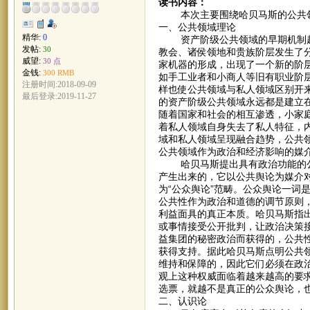
读书内容：
本次主要围绕哈贝马斯的公共领
一、公共领域理论
精华:
0
资产阶级公共领域的早期机制起
发帖:
30
教会、诸侯领地和贵族阶层发生了
威望:
30 点
家机器的形成，出现了一个新的阶层
金钱:
300 RMB
如手工业者和小商人等旧有职业阶
注册时间:2018-09-09
样也使公共领域与私人领域区别开
最后登录:2019-11-27
的资产阶级公共领域永远都是建立
随着国家和社会的相互渗透，小家
着私人领域自身失去了私人特征，
域和私人领域呈现融合趋势，公共
公共领域作为政治和经济影响的媒
哈贝马斯提出具有政治功能的公共
产生出来的，它以公共舆论为媒介
为“公众舆论”范畴。公众舆论一词
公共性作为政治和道德的调节原则
利益面具的真正本质。哈贝马斯指
或事情接受公开批判，让政治决策
益集团的秘密政治而获得的，公共
获得支持。据此哈贝马斯点明公共
维持和保障的，因此它们必须在政
观上这种权威面临着越来越高的要
选票，就越不是真正的公众舆论，
二、认识论