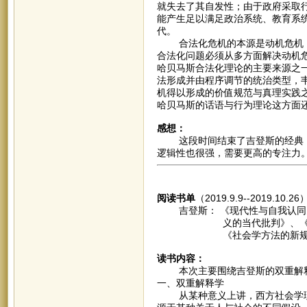
就失去了其自发性；由于政府采取
能产生足以满足政治系统、教育系
代。
合法化危机的本源是动机危机，
合法化问题必须从多方面解决动机
哈贝马斯合法化理论的主要来源之一
法形成并由程序调节的统治类型，
机得以形成的价值规范与真理实践
哈贝马斯的话语与行为理论这方面
感想：
这段时间结束了吉登斯的经典，
逻辑性也很强，需要更高的专注力
阅读书单
（2019.9.9--2019.10.26
吉登斯： 《现代性与自我认同》
义的当代批判》、《欧洲模式
《社会学方法的新规则》、
读书内容：
本次主要围绕吉登斯的双重解释
一、双重解释学
从某种意义上讲，西方社会学理