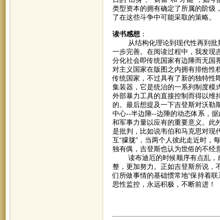
类型资本的拥有确定了所属的阶级
了在这些斗争中可能采取的策略。
读书感想
：
从结构化理论到现代性再到批判
一步完善。在阅读过程中，我发现
分化社会即传统国家有边陲而无国
对主义国家在版图之内拥有排他性
传统国家，不过具有了新的独特性
集装器，它是统治的一系列制度模
外部暴力工具的直接控制而得以维
的。最后想提及一下吉登斯对沃勒
中心--半边陲--边陲的动态体系
和军事力量以应有的重要意义。此
是批判，比如说韦伯和马克思对现
互“朦胧”，当两个人彼此走近时，
独有偶，吉登斯也认为世俗的不经
读布迪厄的时候顺序有点乱，感
整，更加努力。正如吉登斯所说，
们所做事情的基础惯常地“保持着联
思性监控，永远积极，不断前进！