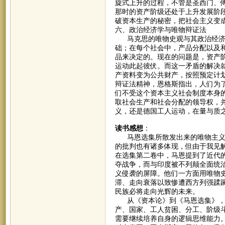
旋式上升的过程，不管是圣西门、
那时的资产阶级还处于上升发展阶
破资本生产的秘密，把社会主义变
六、政治经济学与唯物辩证法
马克思的唯物史观与其政治经济学
础；在每个社会中，产品分配以及
品来决定的。现在的问题是，资产
运动此起彼伏。而这一矛盾的解决
产资料变为公共财产，按照预定计
辩证法精神，恩格斯指出，人们为
们不受这个资本主义社会制度本身
取社会生产和社会分配的领导权，
义，还是德国工人运动，在量与质
读书感想
：
马恩选集所散发出来的唯物主义和
的批判也有诸多体现，但由于我见
在选集第二卷中，马恩提到了近代
夺战争，而与印度被不列颠全面统
义侵袭的屏障。他们一方面用唯物
滞、走向衰落以致惨遭西方列强蹂
民族必将走向光辉的未来。
从《资本论》到《马恩选集》，我
产、国家、工人贫困、分工、阶级
需要继续培养自身的逻辑思维能力