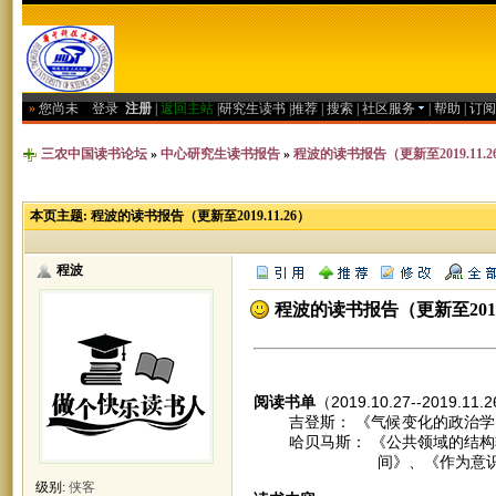
»
您尚未
登录
注册
|
返回主站
|
研究生读书
|
推荐
|
搜索
|
社区服务
|
帮助
|
订阅
三农中国读书论坛
»
中心研究生读书报告
»
程波的读书报告（更新至2019.11.2
本页主题:
程波的读书报告（更新至2019.11.26）
程波
程波的读书报告（更新至2019.
阅读书单
（2019.10.27--2019.11
吉登斯： 《气候变化的政治学
哈贝马斯： 《公共领域的结构转
间》、《作为意识形态的技
级别:
侠客