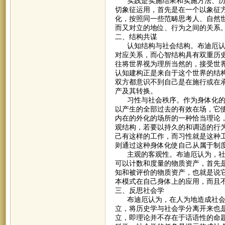
实践是实施结果和实施方法、历史
切象征运用，首先是在一个以象征
化，按照同一些范畴思考人、自然
而又对立的地位、行为之间的关系
二、结构共谋
认知结构与社会结构。布迪厄认为
对应关系，而心智结构具有双重历
往将世界视为理所当然的，接受世
认知建构正是来自于这个世界的结
双方都意识不到自己是在施行或在
产及其转换。
习性与社会秩序。作为身体化的、
以产生的全部过去的有效在场，它
内在的外化的场所的一种恰当理论
观结构，若要以持久的和调适的行
己有这样的工作，而习性就是这种
则通过这种身体化使自己从属于制
主观的客观性。布迪厄认为，社会
可以计数和度量的物质资产，首先
知和被评价的物质资产，也就是说
本模式在自己身体上的应用，而且
三、反思社会学
布迪厄认为，在人为地造成社会科
立，将历史学与社会学分离开来也
立，即理论并不存在于话语性的命