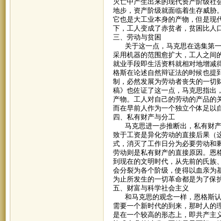
灭亡中产生出来的现代资产阶级社
地步，资产阶级就面临着生存威胁
它也是大工业本身的产物，但是现
下，工人变成了赤贫者，贫困比人
三、劳动与贫困
关于这一点，马克思在选集第一卷
采用机器的范围愈扩大，工人之间
就业手段即生活资料就相对地增减
格斯在论述自然辩证法的时候也提
制，必然发展为劳动者丧失的一切财
稿》也佐证了这一点，马克思指出
产物。工人对自己的劳动的产品的
而在早前人作为一个独立个体足以
四、私有财产与分工
马克思进一步推断出，私有财产是
致于工资是异化劳动的直接后果（
式，消灭了工作日分为必要劳动和
劳动则是私有财产的直接原因。恩
到现在的文明时代，从先前的氏族
会分裂为各个阶级，使得以血亲为
为止所发生的一切革命都是为了保
五、财富与科学社会主义
和马克思的观念一样，恩格斯认为
需要一个新时代的到来，那时人的
是在一个较高的形态上，即共产主