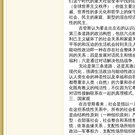
们这个时代的重大社会变革中找到
（全球世界主义秩序）；价值主要
威、世界性的多元化和哲学上的保
社会、民主的家庭、新型的混合经
性的民主。
吉登斯认为要走出左右的认识误
第三条道路的政治构想，包括六点
利己主义破坏了的社会关系和家庭
平等的和压迫的生活机会转到关注
能动性政治即一种在存在社会整体
间的关系；四是发展对话民主和情
福利；六是通过对话解决包括战争
无论是第三条道路，还是其激进
现代化，强调生活政治与能动性政治
认人类生命的神圣性以及幸福和自
都尊重非人类（自然）的力量和存
化既有教义的纯洁性，不仅因为它
对话性接触联系在一起的真理模式
三、国家观
在吉登斯看来，社会是指以一系
在这些系统性关系中。所有的社会
是由结构性原则（一种组织原则）产
型：在部落社会，社会整合和系统
统，依靠血缘关系，支配性场所组
政治—军事权力，支配性场所组织