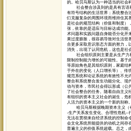
的。哈贝马斯认为一种适当的社会
社会整合涉及到的是具有言语和
有符号结构的生活世界；系统整合
们克服复杂的周围环境而维持住其
是社会的规范结构（价值和制度）
张，依靠的是适应与目标达成功能。
术问题和实践问题自身能否分化开
果过度膨胀，很容易导致对生活世
合更多采取意识形态方面的努力，
消失，出现了认同危机，这也是社
社会组织原则主要是从生产力和
限制控制能力增长的可能性。基于此
等原始角色是其组织原则，家庭结
于外在的变化（人口增长等）、传统
规范系统和论证系统的有效性不允
整合和系统整合发生功能分化、现代
动与资本，市民社会得以形成（公
了社会整合的任务。随着自由主义
有组织的资本主义社会的诞生，危机
人活力的资本主义的一个新的别称
哈贝马斯根据晚期资本主义（有组
-生产关系发生变化、合理性危机-
无法在贯彻来自经济系统的控制命
会文化系统所能提供的动机之间存在
普遍主义的价值系统超载。总之，