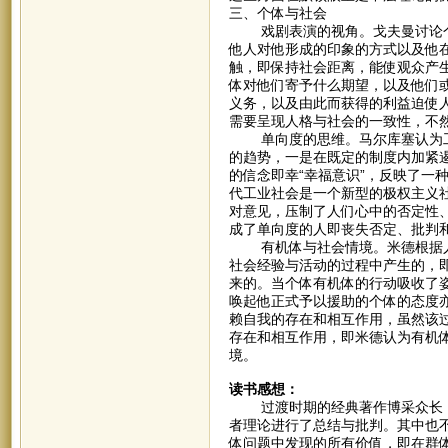
三、个体与社会
戏剧表演的视角。戈夫曼讨论个
他人对他形成的印象的方式以及他
触，即保持社会距离，能使观众产
体对他们寄予什么期望，以及他们
义务，以及由此而获得的利益迫使
需要呈现人格与社会的一致性，不
单向度的思维。马尔库塞认为工
的趋势，一是在既定的制度内加紧
的信念即幸“幸福意识”，反映了一
代工业社会是一个新型的极权主义
对意见，压制了人们心中的否定性
成了单向度的人即丧失否定、批判
有机体与社会情境。米德根据人
社会经验与活动的过程中产生的，
来的。当个体有机体的行动吸收了
唤起他正式予以援助的个体的态度
赖自我的存在和相互作用，虽然该
存在和相互作用，即米德认为有机
境。
读书感想：
过渡时期的经典著作博采众长，
者理论进行了总结与批判。其中也
体问题中发现的所有价值，即在群