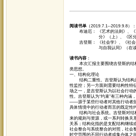
阅读书单
（2019.7.1--2019.9.8）
布迪厄： 《艺术的法则》、《实
分》（上）、《区分》（下
吉登斯： 《社会学》、《社会的
与自我认同》（在读
读书内容
：
本次汇报主要围绕吉登斯的结构
类思想。
一、结构化理论
结构二重性。吉登斯认为结构总
性监控；另一方面则需要结构性特
场之一，是吉登斯认为以社会行动
性。吉登斯认为“约束”有三种内涵
——源于某些行动者对其他行动者
具体情境中的行动者而言的既定性
结构与社会系统。吉登斯对结构
来的规则与资源，或一系列转换关
关系；结构化指的是支配结构继续
社会整合与系统整合的对照，社会
时空范围的不同行动者或集合体之