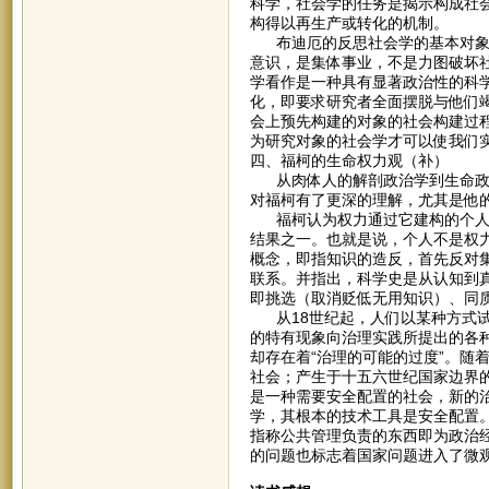
科学，社会学的任务是揭示构成社
构得以再生产或转化的机制。
布迪厄的反思社会学的基本对象不
意识，是集体事业，不是力图破坏
学看作是一种具有显著政治性的科
化，即要求研究者全面摆脱与他们
会上预先构建的对象的社会构建过
为研究对象的社会学才可以使我们
四、福柯的生命权力观（补）
从肉体人的解剖政治学到生命政治
对福柯有了更深的理解，尤其是他
福柯认为权力通过它建构的个人而
结果之一。也就是说，个人不是权
概念，即指知识的造反，首先反对
联系。并指出，科学史是从认知到
即挑选（取消贬低无用知识）、同
从18世纪起，人们以某种方式试
的特有现象向治理实践所提出的各
却存在着“治理的可能的过度”。随
社会；产生于十五六世纪国家边界
是一种需要安全配置的社会，新的
学，其根本的技术工具是安全配置
指称公共管理负责的东西即为政治
的问题也标志着国家问题进入了微