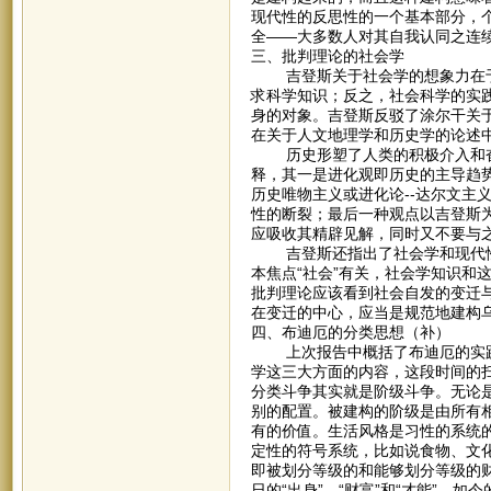
现代性的反思性的一个基本部分，
全——大多数人对其自我认同之连
三、批判理论的社会学
吉登斯关于社会学的想象力在于批
求科学知识；反之，社会科学的实
身的对象。吉登斯反驳了涂尔干关
在关于人文地理学和历史学的论述
历史形塑了人类的积极介入和奋
释，其一是进化观即历史的主导趋
历史唯物主义或进化论--达尔文主
性的断裂；最后一种观点以吉登斯
应吸收其精辟见解，同时又不要与
吉登斯还指出了社会学和现代性
本焦点“社会”有关，社会学知识和
批判理论应该看到社会自发的变迁
在变迁的中心，应当是规范地建构乌
四、布迪厄的分类思想（补）
上次报告中概括了布迪厄的实践
学这三大方面的内容，这段时间的
分类斗争其实就是阶级斗争。无论
别的配置。被建构的阶级是由所有
有的价值。生活风格是习性的系统
定性的符号系统，比如说食物、文
即被划分等级的和能够划分等级的
日的“出身”、“财富”和“才能”