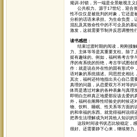
规训-封锁，另一端是全景敞视主义
公共权力。源于17世纪，迎合资
性不仅仅是被批判的对象，它还是
分析的话语来承担。为生命负责，
混乱及其致命性中的不可企及的基
激发，这就需要节制并反思调整性
读书感想
：
结束过渡时期的阅读，刚刚接触福
力、主体等等是其重要支柱。除了
挺有趣味的。例如，福柯将考古学
序的有系统的拒绝，考古学试图创
作：就是说在外在性的固有形式中
语对象的系统描述。同思想史相比
其次，福柯还特地指出关心自己需
真理的问题，从恋爱双方不对等的
体而是透过对象的各种表象与真理
即明白怎样真正地爱那应该去爱的
外，福柯在阐释性经验史的时候还
物、饮料、睡眠、性关系等方面的
的和幸福的东西。就觉得福柯说得
把养生法理解成为对其他人知识的
这段时间读书状态比较稳定，感觉
很好。还需要静下心来，继续努力