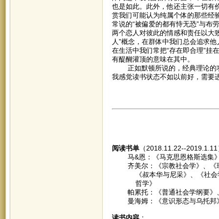
也是如此。此外，他还主张一切有
赏我们可能认为纯属个体的那些经
常说的“被偏爱的都有恃无恐”与布
两个恋人对彼此的情感和责任以大
人”概念，在群体中我们总会追求他
在生活中我们常把“存在即合理”挂
有醍醐灌顶的意味在其中。
正如默顿所说的，经典理论的功
我感觉读书状态不如以前好，需要
阅读书单
（2018.11.22--2019.1.
马&恩：《马克思恩格斯选集》
齐美尔：《宗教社会学》、《现
《叔本华与尼采》、《社会学-
哲学》
帕累托：《普通社会学纲要》、
曼海姆：《意识形态与乌托邦》
读书内容
：