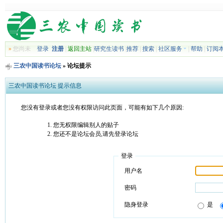
»
您尚未
登录
注册
|
返回主站
|
研究生读书
|
推荐
|
搜索
|
社区服务
|
帮助
|
订阅
三农中国读书论坛
» 论坛提示
三农中国读书论坛 提示信息
您没有登录或者您没有权限访问此页面，可能有如下几个原因:
您无权限编辑别人的贴子
您还不是论坛会员,请先登录论坛
登录
用户名
密码
隐身登录
是