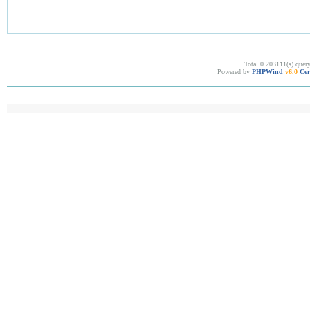
Total 0.203111(s) quer
Powered by
PHPWind
v6.0
Cer