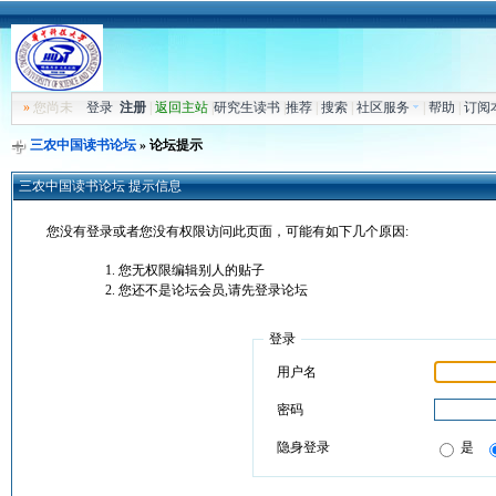
»
您尚未
登录
注册
|
返回主站
|
研究生读书
|
推荐
|
搜索
|
社区服务
|
帮助
|
订阅
三农中国读书论坛
» 论坛提示
三农中国读书论坛 提示信息
您没有登录或者您没有权限访问此页面，可能有如下几个原因:
您无权限编辑别人的贴子
您还不是论坛会员,请先登录论坛
登录
用户名
密码
隐身登录
是