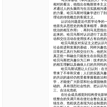
马尔库塞在《单向度的人》中对科
相对的看法，他指出在晚期资本主义
术通过人的头脑而与生活实践相沟通
的力量。哈贝马斯对现象学进行了剖
理论的传统概念的客观主义。
认识论问题是近代哲学论争的一个
他首先从思想史的角度来梳理，康德
统治的相互作用），再到马克思指出
起来的。哈贝马斯对认识进行了反思
动和交往活动在使用技术占有自然的
哈贝马斯反对实证主义把认识与兴
社会前进和发展的基础，同样兴趣也
日常的工具行为和交往行为，他把兴
真正统一和融合只能发生在自我反思
哈贝马斯把兴趣分为三种：技术的兴
的相互理解以及确保人们的共同性的
哈贝马斯试图让人们认到：在当今
带来了不幸和灾难；人们的实践兴趣
的共识的途径仍然受着掌握着政治和
学，才能使广大阶层和社会摆脱物质
础的、具有强烈社会性的、把认识与
三、合法化危机
在社会成员感觉到结构变化影响到
统整合的失调只有在使社会整合岌岌
续生存。危机状态表现为社会制度的