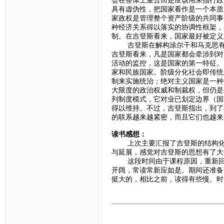
会在整体上重合而是应该用来指行政
具有虚伪性，把国家看作是一个本质
家政权是管理整个资产阶级的共同事
种经济关系得以落实的协调性框架，
制。在吉登斯看来，国家最好被定义
吉登斯在解构涂尔干和马克思有关
吉登斯看来，凡是国家都会牵涉到对
活动的监控，这是国家的第一特征。
家和民族国家。阶级分化社会即传统
制来实施统治；绝对主义国家是一种
大限度的政治权威和制裁权，但仍是
列制度模式，它对业已划定边界（国
得以维持。不过，吉登斯指出，到了
的联系越来越紧密，而且它们也越来
读书感想：
上次主要汇报了吉登斯的结构化理
与延展，感觉对吉登斯的思想有了大
这段时间由于课程原因，重新回顾
开阔，常读常新应如是。期间还准备
挺大的，相比之前，读得有些慢。时