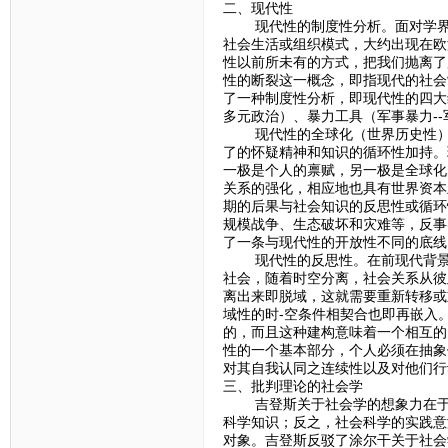
二、现代性
现代性的制度性分析。面对学界对
社会生活或组织模式，大约出现在欧
性以前所未有的方式，把我们抛离了
性的断裂这一概念，即指现代的社会
了一种制度性分析，即现代性的四大
多元政治）、暴力工具（军事暴力-
现代性的全球化（世界历史性）。
了的怀疑精神和知识的循环性加持。
一极是个人的禀赋，另一极是全球化
关系的强化，相应地也具有世界资本
期的后果与社会知识的反思性或循环
规模战争、生态破坏和灾难等，反事
了一条与现代性的开放性不同的底线
现代性的反思性。在前现代背景下
社会，随着时空分离，社会关系从彼
离出来即脱域，这就需要重新转移或
域性的时-空条件相契合也即再嵌入
的，而且这种建构意味着一个相互的
性的一个基本部分，个人必须在抽象
对其自我认同之连续性以及对他们行
三、批判理论的社会学
吉登斯关于社会学的想象力在于批
科学知识；反之，社会科学的实践意
对象。吉登斯反驳了涂尔干关于社会