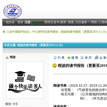
»
您尚未
登录
注册
|
返回主站
|
研究生读书
|
推荐
|
搜索
|
社区服务
|
帮助
|
订阅
三农中国读书论坛
»
中心研究生读书报告
»
程波的读书报告（更新至2019.11.26
本页主题:
程波的读书报告（更新至2019.11.26）
程波
程波的读书报告（更新至2019.1
阅读书单
（2019.10.27--2019.11.
吉登斯： 《气候变化的政治学》
哈贝马斯： 《公共领域的结构转
间》、《作为意识形态的技术
级别:
侠客
读书内容：