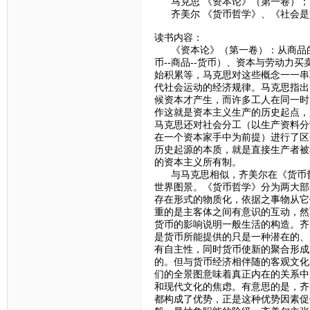
马克思 《资本论》（第一卷）；
齐美尔 《货币哲学》、《社会是
读书内容：
《资本论》（第一卷）：从商品的两
币--商品--货币）、资本与劳动
始积累等，马克思对这些概念一一串
代社会运动的经济规律。马克思指出
候资本才产生，而许多工人在同一时
作这就是资本主义生产的历史起点，
马克思还对社会分工（以生产资料分
在一个资本家手中为前提）进行了区
历史起源的本质，就是直接生产者被
的资本主义所有制。
与马克思相似，齐美尔在《货币哲
世界图景。《货币哲学》分为两大部
存在形式的物质化，依据之事物从它
重的是主客体之间有意识的互动，然
货币的影响说明一般生活的构造。齐
是货币所能提供的只是一种潜在的、
有自主性，同时货币使新的聚合形成
的。但与货币经济相伴随的客观文化
们的全景图意味着真正内在的关系中
和现代文化的焦虑。有意思的是，齐
都构成了优势，正是这种优势因素促