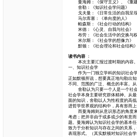
曼海姆：《保守主义》、《重建
舍勒：《知识社会学问题》
戈夫曼：《日常生活的自我呈
马尔库塞：《单向度的人》
帕森斯：《社会行动的结构》
米德：《心灵、自我与社会》
布劳：《社会生活中的交换与权
米尔斯：《社会学的想像力》
默顿：《社会理论和社会结构
读书内容
：
本次主要汇报过渡时期的内容
一、知识社会学
作为一门独立学科的知识社会学主
正如默顿所说，想要真正地勾勒出知
不同、范围的广泛、概念的丰富。从
舍勒认为只要一个人是一个社会的
社会学本身主要研究群体精神。从最
面的知识，舍勒以人为性程度的高低
进哲学世界观的结构中，具有形而上
而曼海姆则从意识形态的角度来看
考虑；把并非由于或多或少的有意而
题。曼海姆认为知识社会学的基本任
致力于分析知识与存在之间的关系，
表现形式。（其实默顿对知识社会学