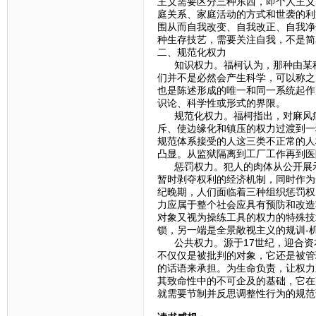
主义需要区分三种东西，即个人主义
庭关系、家庭活动的方式和世袭的利
围从而自我改变、自我改正、自我净
种生存技艺，需要关注自我，不是简
二、规范化权力
知识权力。福柯认为，那种由某种
们并不是必然会产生科学，可以称之
也是陈述形成的唯一和同一系统起作
识论、科学性或形式的界限。
规范化权力。福柯指出，对麻风病
斥、使边缘化和镇压的权力过渡到一
规范体系接受的人这三类不正常的人
凸显。从监狱隔离到工厂工作再到医
惩罚权力。犯人的肉体从公开展示
暂时剥夺权利的经济机制，同时作为
纪晚期，人们面临着三种组织惩罚权
力应属于整个社会应具有预防和改造
对象又视为操练工具的权力的特殊技
锁，另一端是全景敞视主义的规训-
公共权力。源于17世纪，迎合资
不仅仅是被批判的对象，它还是被管
的话语来承担。为生命负责，让权力
其致命性中的不可企及的基础，它在
就需要节制并反思调整性行为的规范