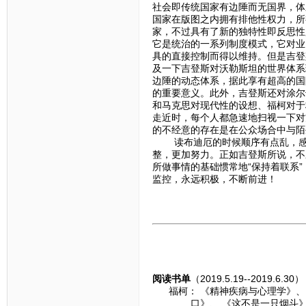
社会即传统国家有边陲而无国界，体
国家在版图之内拥有排他性权力，所
家，不过具有了新的独特性即反思性
它是统治的一系列制度模式，它对业
具的直接控制而得以维持。但是吉登
及一下吉登斯对沃勒斯坦的世界体系
边陲的动态体系，据此享有超高的国
的重要意义。此外，吉登斯还对涂尔
和马克思对现代性的设想、福柯对于
走近时，每个人都急速地扫视一下对
的不经意的存在是在公众场合中与陌
读布迪厄的时候顺序有点乱，感觉
整，更加努力。正如吉登斯所说，不
所做事情的基础惯常地“保持着联系
监控，永远积极，不断前进！
阅读书单
（2019.5.19--2019.6.30
福柯： 《精神疾病与心理学》、
口》、 《这不是一只烟斗》、