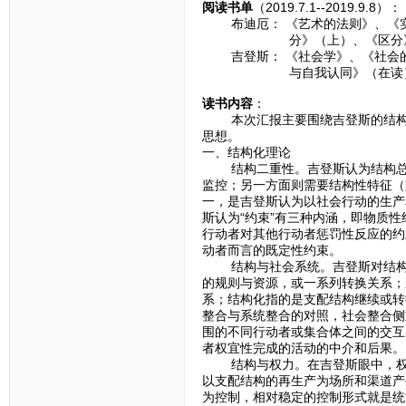
阅读书单
（2019.7.1--2019.9.8）：
布迪厄： 《艺术的法则》、《实
分》（上）、《区分》（下）
吉登斯： 《社会学》、《社会的
与自我认同》（在读
读书内容
：
本次汇报主要围绕吉登斯的结构化
思想。
一、结构化理论
结构二重性。吉登斯认为结构总是
监控；另一方面则需要结构性特征（
一，是吉登斯认为以社会行动的生产
斯认为“约束”有三种内涵，即物质
行动者对其他行动者惩罚性反应的约
动者而言的既定性约束。
结构与社会系统。吉登斯对结构（
的规则与资源，或一系列转换关系；
系；结构化指的是支配结构继续或转
整合与系统整合的对照，社会整合侧
围的不同行动者或集合体之间的交互
者权宜性完成的活动的中介和后果。
结构与权力。在吉登斯眼中，权力
以支配结构的再生产为场所和渠道产
为控制，相对稳定的控制形式就是统