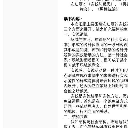
布迪厄：《实践与反思》、《再生
舞会》、《男性统治》
读书内容
：
本次汇报主要围绕布迪厄的实践逻
三个方面来展开，辅之扩充福柯的生
一、实践逻辑
场域与惯习。布迪厄的社会实践理
本）形式的各种位置间的一系列客观
其形成是知觉、评判和行动的各种身
逻辑的实践活动的方法，是一种社会
系：场域形塑着惯习，惯习成了某个
惯习赋予场域以意义。
实践感。实践活动是一种时间化的
态深藏在现存事物中的未来进行实践
示范性的样式是体育语言所说的“游
内展开，还因为它在策略上利用时间
合他之所预见。
实践是实施结果和实施方法、历史
象征运用，首先是在一个以象征方式
照同一些范畴思考人、自然世界和男
的地位、行为之间的关系。
二、结构共谋
认知结构与社会结构。布迪厄认为
应关系，而心智结构具有双重历史性