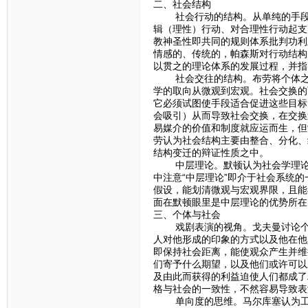
二、社会结构
社会行动的结构。从单纯的手段-
辑（理性）行动、对合理性行动起支
教神圣性即共同的规则体系批判功利
情感的、传统的，帕森斯对行动结构
以贯之的理论体系的发展过程，并指
社会交往的结构。布劳将个体之间
学的取向从微观到宏观。社会交换的
它必须试图使手段适合促进这些目标
会吸引）从而导致社会交换，在交换
易媒介的价值和制度就应运而生，但
劳认为社会结构主要由整合、分化、
结构变迁的辩证性质之中。
中层理论。默顿认为社会学理论指
中注意“中层理论”即介于社会系统
假设，能划清微观与宏观界限，且能
面在默顿眼里是中层理论的优势所在
三、个体与社会
戏剧表演的视角。戈夫曼讨论个体
人对他形成的印象的方式以及他在他
即保持社会距离，能使观众产生并维
们寄予什么期望，以及他们或许可以
及由此而获得的利益迫使人们都成了
格与社会的一致性，不然容易导致表
单向度的思维。马尔库塞认为工业