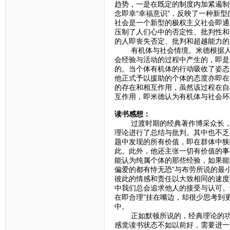
趋势，一是在既定的制度内加紧遏制
念即幸“幸福意识”，反映了一种新
社会是一个新型的极权主义社会即通
压制了人们心中的否定性、批判性和
的人即丧失否定、批判和超越能力的
有机体与社会情境。米德根据人的
会经验与活动的过程中产生的，即是
的。当个体有机体的行动吸收了姿态
他正式予以援助的个体的态度亦即在
的存在和相互作用，虽然该过程在自
互作用，即米德认为有机体与社会环
读书感想：
过渡时期的经典著作博采众长，各
理论进行了总结与批判。其中也不乏
题中发现的所有价值，即在群体中狭
此。此外，他还主张一切有价值的事
能认为纯属个体的那些经验，如果能
偏爱的都有恃无恐”与布劳所说的最
彼此的情感和责任以大致相同的速度
中我们总会追求他人的接受与认可。
在即合理”挂在嘴边，却很少思考到
中。
正如默顿所说的，经典理论的功能
感觉读书状态不如以前好，需要进一