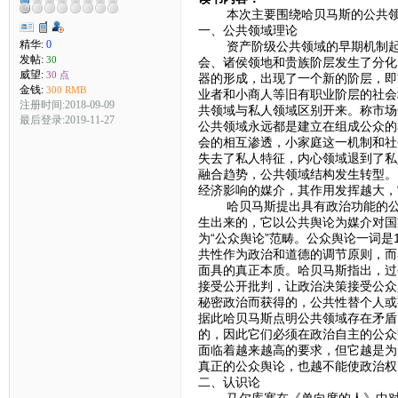
本次主要围绕哈贝马斯的公共领域
一、公共领域理论
精华:
0
资产阶级公共领域的早期机制起源
发帖:
30
会、诸侯领地和贵族阶层发生了分化
威望:
30 点
器的形成，出现了一个新的阶层，即
金钱:
300 RMB
业者和小商人等旧有职业阶层的社会
注册时间:2018-09-09
共领域与私人领域区别开来。称市场
最后登录:2019-11-27
公共领域永远都是建立在组成公众的
会的相互渗透，小家庭这一机制和社
失去了私人特征，内心领域退到了私
融合趋势，公共领域结构发生转型。
经济影响的媒介，其作用发挥越大，
哈贝马斯提出具有政治功能的公共
生出来的，它以公共舆论为媒介对国
为“公众舆论”范畴。公众舆论一词
共性作为政治和道德的调节原则，而
面具的真正本质。哈贝马斯指出，过
接受公开批判，让政治决策接受公众
秘密政治而获得的，公共性替个人或
据此哈贝马斯点明公共领域存在矛盾
的，因此它们必须在政治自主的公众
面临着越来越高的要求，但它越是为
真正的公众舆论，也越不能使政治权
二、认识论