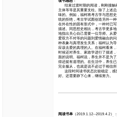
读书感想
：
结束过渡时期的阅读，刚刚接触福
主体等等是其重要支柱。除了上述总
味的。例如，福柯将考古学与思想史
统的拒绝，考古学试图创造另外一种
在外在性的固有形式中，一种对已写
描述。同思想史相比，考古学更多地
地指出关心自己需要一位导师。从爱
爱双方不对等的问题到爱情融合的问
种表象与真理发生关系；福柯认为导
应该去爱的真理的人。在福柯看来，
时候还对养生、家政学进行了描述，
面的说明。福柯说，养生并不是为了
得还挺有道理的。在生活中，养生已
完全服从，也就是说不必过于相信所
这段时间读书状态比较稳定，感觉
好。还需要静下心来，继续努力。
阅读书单
（2019.1.12--2019.4.2）