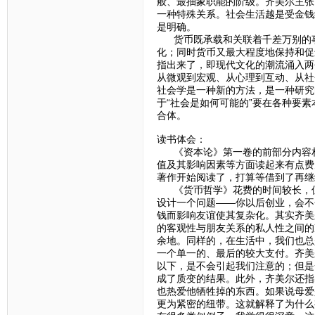
般、最抽象职能的阶级。齐美尔主张
一种特殊关系。社会生活越是受金钱
是明确。
货币既承载和关联着千差万别的事
化；同时货币又最大程度地保持和促
指出来了，即现代文化的潮流涌入两
从微观到宏观、从心理到互动、从社
社会学是一种新的方法，是一种研究
于“社会是如何可能的”要在各种要
合体。
读书体会：
《资本论》第一卷的前部分内容相
值及其影响因素等方面读起来有点费
著作开始阅读了，打算等借到了再继
《货币哲学》花费的时间较长，但
设计一个问题——你以后创业，会不
钱而影响友谊使其复杂化。其实齐美
的客观性与朋友关系的私人性之间的
余地。同样的，在生活中，我们也总
一个单一的、最后的较大支付。齐美
以下，是不会引起我们注意的；但是
成了质变的结果。此外，齐美尔还指
也热爱他牺牲掉的东西。如果说母爱
更为紧密的纽带。这就解释了为什么