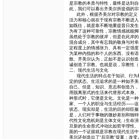
是宗教的本质与特性，最终是达到自
此，我们可以看出齐美尔所提倡的宗
此外，根据齐美尔对宗教的定义，
活力和核心就在于现有宗教不断进入
如既往，就是靠不断地重提昔日发生
为有了这种可靠性，宗教情感就能脚
虽然处于宗教的彼岸，但是在此岸的
混合成分，其中有忘我的敬身与对幸
定程度上的情感张力、具有一定强度
为某种内指的和个人的东西。没有语
散。齐美尔认为，正如不是认识创造
诚创造了宗教。也就是说，宗教性（
二、现代生活与文化
现代生活的特点在于知识、行为和
定的状态。生活追求的是一种如齐美
自己。但是，知识、意志和创造力，
用脱离形式的生活来代替形式本身。
种形式时，它便是文化。文化是一种
家、一个人的职业与生活经历——这
状态。现实却是，生活的目的却臣服
是，人们对于事物的微妙差别和独特
代性文化危机则是主体文化（生命演
旦新的生命形式冲动比如哲学理性、
面的一个证据就是宗教在现代生活中
美尔还创造出了“后宗教”提案：改