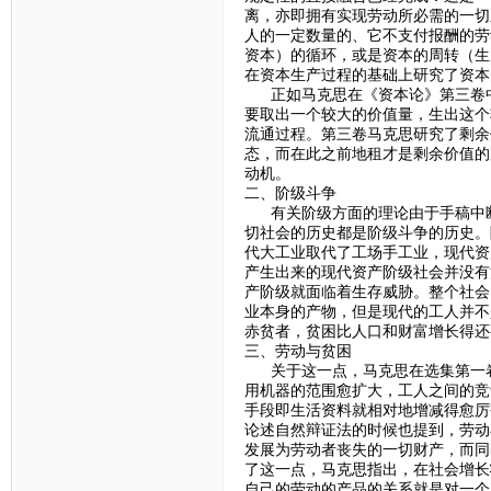
离，亦即拥有实现劳动所必需的一切
人的一定数量的、它不支付报酬的劳
资本）的循环，或是资本的周转（生
在资本生产过程的基础上研究了资本
正如马克思在《资本论》第三卷中强
要取出一个较大的价值量，生出这个
流通过程。第三卷马克思研究了剩余
态，而在此之前地租才是剩余价值的
动机。
二、阶级斗争
有关阶级方面的理论由于手稿中断
切社会的历史都是阶级斗争的历史。
代大工业取代了工场手工业，现代资
产生出来的现代资产阶级社会并没有
产阶级就面临着生存威胁。整个社会
业本身的产物，但是现代的工人并不
赤贫者，贫困比人口和财富增长得还
三、劳动与贫困
关于这一点，马克思在选集第一卷
用机器的范围愈扩大，工人之间的竞
手段即生活资料就相对地增减得愈厉
论述自然辩证法的时候也提到，劳动
发展为劳动者丧失的一切财产，而同
了这一点，马克思指出，在社会增长
自己的劳动的产品的关系就是对一个