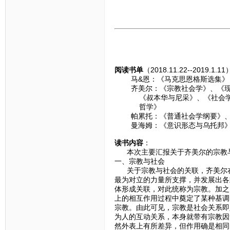
阅读书单
（2018.11.22--2019.1.1
马&恩：《马克思恩格斯选集》
齐美尔：《宗教社会学》、《现代
《叔本华与尼采》、《社会学--
哲学》
帕累托：《普通社会学纲要》、
曼海姆：《意识形态与乌托邦》、
读书内容
：
本次主要汇报关于齐美尔的宗教与
一、宗教与社会
关于宗教与社会的关联，齐美尔在
最为对立的力量所支撑，并发展出各
体形成关联，对此统称为宗教。加之
上的相互作用过程中奠定了某种基调
宗教。由此可见，宗教是社会关系即
为人的互动关系，本身就带有宗教因
然外表上有所差异，但作用确是相同