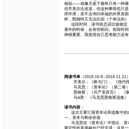
相似——就像天底下最终只有一种康
但齐美尔论述道，但这种事情也只是
挥作用；若不去询问幸福的外界原因
样，既独特又无法比拟（个体法则）
这段时间，读书状态还比较稳定，
著作的时候，会有些郁闷。前段时间
神很重要。我觉得自己思考能力还有
阅读书单
（2018.10.8--2018.11.2
齐美尔：《桥与门》、《现代性
马克思：《资本论》（第二卷）、
恩格斯：《共产党宣言》、《家
马&恩：《马克思恩格斯选集》
读书内容
：
这次主要汇报资本论和选集中的内
一、资本与剩余价值
马克思在《资本论》中指出，资本
规定性的直接融合已经完成：这是一