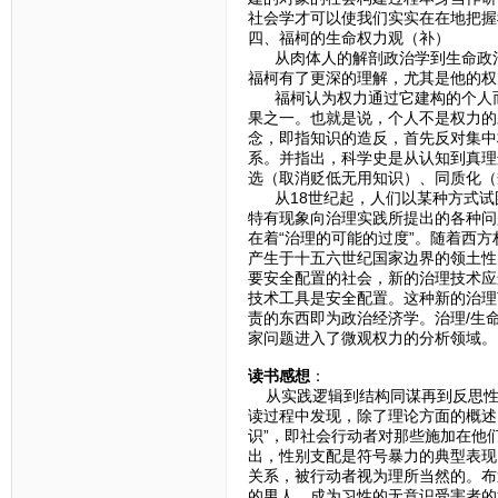
社会学才可以使我们实实在在地把握
四、福柯的生命权力观（补）
从肉体人的解剖政治学到生命政治
福柯有了更深的理解，尤其是他的权
福柯认为权力通过它建构的个人而
果之一。也就是说，个人不是权力的
念，即指知识的造反，首先反对集中
系。并指出，科学史是从认知到真理
选（取消贬低无用知识）、同质化（
从18世纪起，人们以某种方式试
特有现象向治理实践所提出的各种问
在着“治理的可能的过度”。随着西
产生于十五六世纪国家边界的领土性
要安全配置的社会，新的治理技术应
技术工具是安全配置。这种新的治理
责的东西即为政治经济学。治理/生
家问题进入了微观权力的分析领域。
读书感想
：
从实践逻辑到结构同谋再到反思性
读过程中发现，除了理论方面的概述
识”，即社会行动者对那些施加在他
出，性别支配是符号暴力的典型表现
关系，被行动者视为理所当然的。布
的男人、成为习性的无意识受害者的