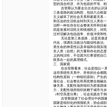
型的混合经济、作为包容的平等、积
吉登斯认为要走出左右的认识误区
三条道路的政治构想，包括六点框架
主义破坏了的社会关系和家庭关系；
和压迫的生活机会转到关注人类在一
治即一种在存在社会整体关怀和目标
四是发展对话民主和情感民主，对民
过对话解决包括战争、价值冲突和性
无论是第三条道路，还是其激进的
代化，强调生活政治与能动性政治。
类生命的神圣性以及幸福和自我实现
非人类（自然）的力量和存在的态度
义的纯洁性，不仅因为它希望把自己
联系在一起的真理模式。
三、国家观
在吉登斯看来，社会是指以一系列
这些系统性关系中。所有的社会都既
结构性原则（一种组织原则）产生的
落社会，社会整合和系统整合相融合
缘关系，支配性场所组织为群落团体
力，支配性场所组织依赖于城市与乡
（时空高度分离），社会实践在于例
吉登斯描述了社会理论中的国家观
国家是组织化的情报机关，协会或职