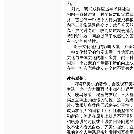
为。
对此，我们或许应当寻求将社会一
的例子就是时尚。时尚是对既定模式
路，它提供一种把个人行为变成样板
内容上非常活跃的变动，赋予今天的
高阶层的时尚时，较高阶层就会抛弃
特别强烈这一问题提供了或然性的答
有一定的独特性。
对于文化危机的影响因素，齐美尔
一种文化哲学的角度来看，作为现代
文化与主体文化的相互离异）的一种
同另一个要素的平等都不断的向上或
存中，社会完善建立在个体不完善之
读书感想
：
阅读齐美尔的著作，会发现齐美尔
生活，这些方方面面书中都有涉猎而
人、鸵鸟政策、秘密与友谊、三人群
属是逻辑上的虚假的幼稚。这一观点
过少数服从多数的形式来决定事情，
成为在个人的固有生活和社会整体的
和谐的，但是在原则上却是不可调和
如说撒谎的时候或上课要回答问题的
以不让人看见自己。齐美尔提到，在
视的各个人联系起来和发挥相互作用