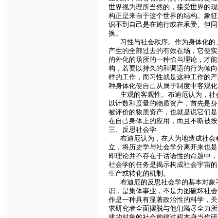
世界视为理所当然的，接受世界的现
构正是来自于这个世界的结构。象征
识不到自己是在施行或在承受。但同
换。
习性与社会秩序。作为身体化的、
产生的全部过去的有效在场，它使实
的外化的场所的一种恰当理论，才能
构，若要以持久的和调适的行为倾向
样的工作，而习性就是这种工作的产
种身体化使自己从属于制度中客观化
主观的客观性。布迪厄认为，社会
以计数和度量的物质资产，首先是身
被评价的物质资产，也就是说它们是
在自己身体上的应用，而且不断被按
三、反思社会学
布迪厄认为，在人为地造成社会科
立，将历史学与社会学分离开来也是
即理论并不存在于话语性的命题中，
社会学的任务是揭示构成社会宇宙的
生产或转化的机制。
布迪厄的反思社会学的基本对象不
识，是集体事业，不是力图破坏社会
作是一种具有显著政治性的科学，关
求研究者全面摆脱与他们竭尽全力所
建的对象的社会构建过程本身当作研