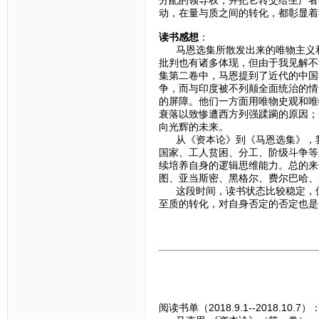
分配的领导权，并把它转交给生产者
动，在量与质之间的转化，都彰显着
读书感想
：
马恩选集所散发出来的唯物主义和
批判也有诸多体现，但由于我见解不
集第二卷中，马恩提到了近代的中国
争，而与印度被不列颠全面统治的情
的屏障。他们一方面用唯物史观和唯
衰落以致惨遭西方列强蹂躏的原因；
向光辉的未来。
从《资本论》到《马恩选集》，我
国家、工人贫困、分工、阶级斗争等
续培养自身的逻辑思维能力。总的来
图、亚当斯密、黑格尔、费尔巴哈、
这段时间，读书状态比较稳定，但
至质的转化，对自身否定的否定也是
阅读书单（2018.9.1--2018.10.7）