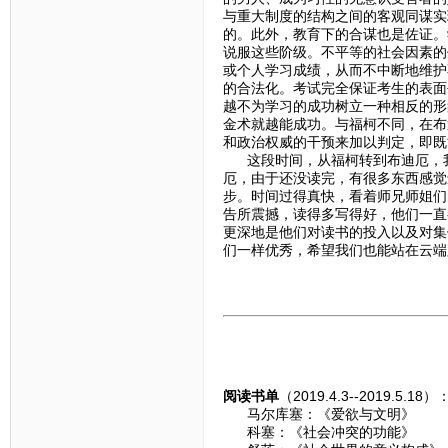
与重大制度的结构之间的客观同谋实
的。此外，教育下的合谋也是佐证。
说服这些阶级。不平等的社会因素的
或个人学习成绩，从而不中断地维护
的合法化。考试完全保证考生的表面
越不为学习的成功树立一种相反的形
金术就越能成功。与福柯不同，在布
和政治权威的干预来加以判定，即既
这段时间，从福柯转到布迪厄，我
厄，由于还没读完，有很多东西感觉
步。时间过得真快，看着师兄师姐们
告所震撼，读得多写得好，他们一直
更深地是他们对读书的投入以及对集
们一样优秀，希望我们也能站在云端
阅读书单
（2019.4.3--2019.5.18）
马尔库塞：《爱欲与文明》
科塞：《社会冲突的功能》