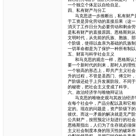
一个独立个体足以自给自足。
四、私有财产与分工
马克思进一步推断出，私有财产是
于工资是异化劳动的直接后果（这一
消灭了工作日分为必要劳动和剩余劳
是私有财产的直接原因。恩格斯则从
文明时代，从先前的氏族、胞族、部
个阶级，使得以血亲为基础的氏族制
一切革命都是为了保护一种所有制以
五、财富与科学社会主义
和马克思的观念一样，恩格斯认为
要一个新时代的到来，那时人的理性
一个较高的形态上，即共产主义社会
升的过程，不管是圣西门、傅立叶，
产阶级还处于上升发展阶段。不同于
的秘密，把社会主义变成了科学。
六、政治经济学与唯物辩证法
马克思的唯物史观与其政治经济学
在每个社会中，产品分配以及和它相
定的。现在的问题是，资产阶级下的
彼伏。而这一矛盾的解决就是无产阶
公共财产，按照预定计划进行的社会
恩格斯指出，人们为了生存就必须保
主义社会制度本身的毁灭性的破坏作