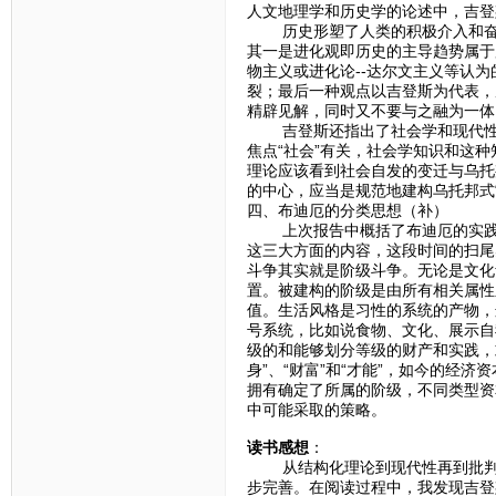
人文地理学和历史学的论述中，吉登
历史形塑了人类的积极介入和奋斗
其一是进化观即历史的主导趋势属于
物主义或进化论--达尔文主义等认
裂；最后一种观点以吉登斯为代表，
精辟见解，同时又不要与之融为一体
吉登斯还指出了社会学和现代性的
焦点“社会”有关，社会学知识和这
理论应该看到社会自发的变迁与乌托
的中心，应当是规范地建构乌托邦式
四、布迪厄的分类思想（补）
上次报告中概括了布迪厄的实践逻
这三大方面的内容，这段时间的扫尾
斗争其实就是阶级斗争。无论是文化
置。被建构的阶级是由所有相关属性
值。生活风格是习性的系统的产物，
号系统，比如说食物、文化、展示自
级的和能够划分等级的财产和实践，
身”、“财富”和“才能”，如今的经
拥有确定了所属的阶级，不同类型资
中可能采取的策略。
读书感想
：
从结构化理论到现代性再到批判理
步完善。在阅读过程中，我发现吉登