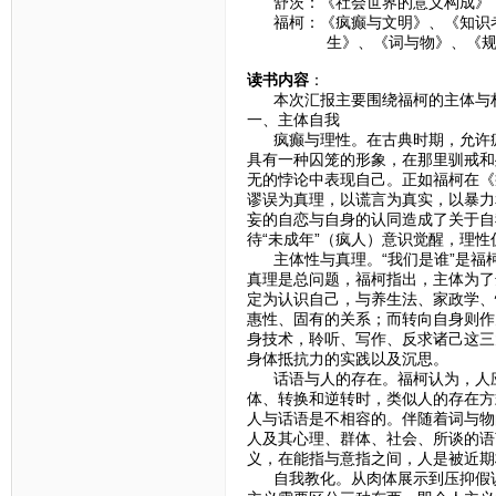
舒茨：《社会世界的意义构成》
福柯：《疯癫与文明》、《知识考
生》、《词与物》、《规训与
读书内容
：
本次汇报主要围绕福柯的主体与权
一、主体自我
疯癫与理性。在古典时期，允许疯
具有一种囚笼的形象，在那里驯戒和
无的悖论中表现自己。正如福柯在《
谬误为真理，以谎言为真实，以暴力
妄的自恋与自身的认同造成了关于自
待“未成年”（疯人）意识觉醒，理
主体性与真理。“我们是谁”是福
真理是总问题，福柯指出，主体为了
定为认识自己，与养生法、家政学、
惠性、固有的关系；而转向自身则作
身技术，聆听、写作、反求诸己这三
身体抵抗力的实践以及沉思。
话语与人的存在。福柯认为，人应
体、转换和逆转时，类似人的存在方
人与话语是不相容的。伴随着词与物
人及其心理、群体、社会、所谈的语
义，在能指与意指之间，人是被近期
自我教化。从肉体展示到压抑假说