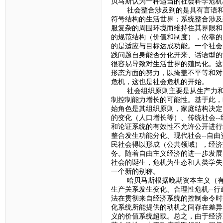
贝马斯认为一种适当的社会科学危机
社会整合涉及到的是具有言语和行
符号结构的生活世界；系统整合涉及
服复杂的周围环境而维持住其界限和
的规范结构（价值和制度），依靠的
的是适应与目标达成功能。一个社会
践问题自身能否分化开来、话语型的
很容易导致对生活世界的殖民化。这
形态方面的努力，以掩盖不平等和对
危机，这也是社会危机的开始。
社会组织原则主要是从生产力和确
制控制能力增长的可能性。基于此，
始角色是其组织原则，家庭结构决定
的变化（人口增长等）、传统社会-
和论证系统的有效性不允许公开进行
整合发生功能分化、现代社会--自
民社会得以形成（公共领域），经济
务。随着自由主义经济的进一步发展
社会的诞生，危机为生态和人类学失
一个新的别称。
哈贝马斯根据晚期资本主义（有组织
生产关系发生变化、合理性危机--
法在贯彻来自经济系统的控制命令时
化系统所能提供的动机之间存在差异
义的价值系统超载。总之，由于经济