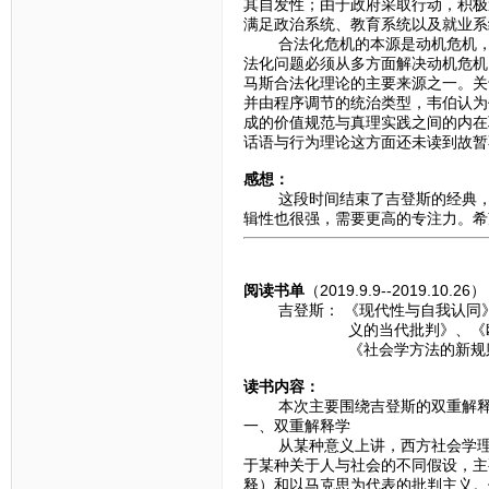
其自发性；由于政府采取行动，积极
满足政治系统、教育系统以及就业系
合法化危机的本源是动机危机，而
法化问题必须从多方面解决动机危机
马斯合法化理论的主要来源之一。关
并由程序调节的统治类型，韦伯认为
成的价值规范与真理实践之间的内在
话语与行为理论这方面还未读到故暂
感想：
这段时间结束了吉登斯的经典，转
辑性也很强，需要更高的专注力。希
阅读书单
（2019.9.9--2019.10.26）
吉登斯： 《现代性与自我认同》
义的当代批判》、《欧洲模式
《社会学方法的新规则》、
读书内容：
本次主要围绕吉登斯的双重解释学
一、双重解释学
从某种意义上讲，西方社会学理论
于某种关于人与社会的不同假设，主
释）和以马克思为代表的批判主义。