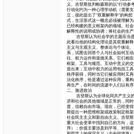
义。吉登斯批判帕森斯的以“行动参
行动化约为一种心理学动机（需要支
立，据此提出了“双重解释学”的构
式，生活形式这一概念必须被理解为
已经构建的意义框架内的领域。社会
解释性的说明或协调；将社会的生产
吉登斯认为社会学的主题应当是社
此看出他的结构化理论是其双重解释
主义与主观主义、整体论与个体论、
系，试图去回答个人与社会如何互动
往、权力运作和道德关系。它们相应
框架、工具与规范。互动中意义的交
造出来；互动中权力的运用包括工具
秩序获得，同时当它们被应用时又再
法化秩序，恰是通过这种应用，重构
再生产，在时间的流逝中人们以有序
二、激进政治
吉登斯认为全球化同共产主义的衰
济和社会的其他领域是正常的，同时
度，信赖自由市场。现在，已经变得
斯提出一种思维框架或政策制定框架
社会民主主义和新自由主义。吉登斯
重大社会变革中找到自己的方向，这
序）；价值主要涉及到平等、对弱者
和哲学上的保守主义（走中间道路）