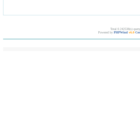
Total 0.242538(s) quer
Powered by
PHPWind
v6.0
Cer