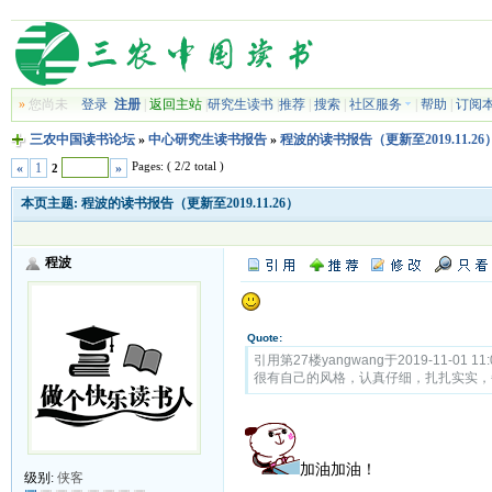
»
您尚未
登录
注册
|
返回主站
|
研究生读书
|
推荐
|
搜索
|
社区服务
|
帮助
|
订阅
三农中国读书论坛
»
中心研究生读书报告
»
程波的读书报告（更新至2019.11.26
Pages: ( 2/2 total )
«
1
»
2
本页主题:
程波的读书报告（更新至2019.11.26）
程波
Quote:
引用第27楼yangwang于2019-11-01 11
很有自己的风格，认真仔细，扎扎实实，
加油加油！
级别:
侠客