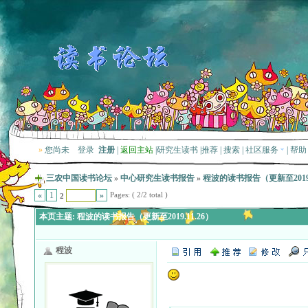
»
您尚未
登录
注册
|
返回主站
|
研究生读书
|
推荐
|
搜索
|
社区服务
|
帮助
三农中国读书论坛
»
中心研究生读书报告
»
程波的读书报告（更新至2019.1
Pages: ( 2/2 total )
«
1
»
2
本页主题:
程波的读书报告（更新至2019.11.26）
程波
Quote: