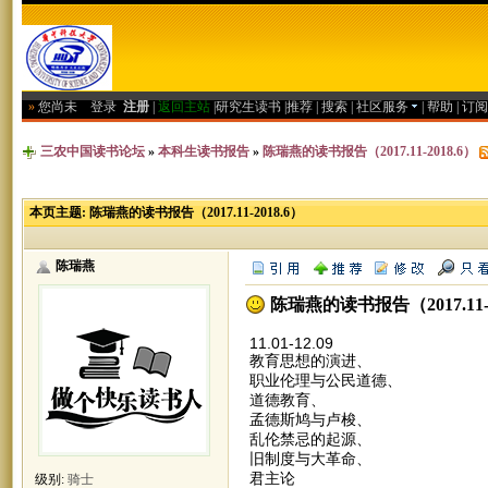
»
您尚未
登录
注册
|
返回主站
|
研究生读书
|
推荐
|
搜索
|
社区服务
|
帮助
|
订阅
三农中国读书论坛
»
本科生读书报告
»
陈瑞燕的读书报告（2017.11-2018.6）
本页主题:
陈瑞燕的读书报告（2017.11-2018.6）
陈瑞燕
陈瑞燕的读书报告（2017.11-2
11.01-12.09
教育思想的演进、
职业伦理与公民道德、
道德教育、
孟德斯鸠与卢梭、
乱伦禁忌的起源、
旧制度与大革命、
君主论
级别:
骑士