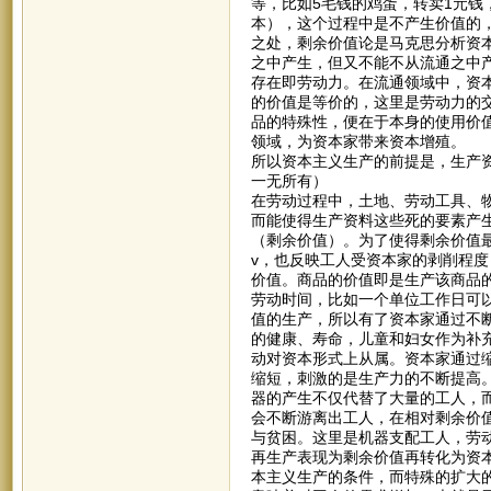
等，比如5毛钱的鸡蛋，转卖1元
本），这个过程中是不产生价值的
之处，剩余价值论是马克思分析资
之中产生，但又不能不从流通之中
存在即劳动力。在流通领域中，资
的价值是等价的，这里是劳动力的
品的特殊性，便在于本身的使用价
领域，为资本家带来资本增殖。
所以资本主义生产的前提是，生产
一无所有）
在劳动过程中，土地、劳动工具、
而能使得生产资料这些死的要素产生价
（剩余价值）。为了使得剩余价值
v，也反映工人受资本家的剥削程
价值。商品的价值即是生产该商品
劳动时间，比如一个单位工作日可以
值的生产，所以有了资本家通过不
的健康、寿命，儿童和妇女作为补
动对资本形式上从属。资本家通过
缩短，刺激的是生产力的不断提高
器的产生不仅代替了大量的工人，
会不断游离出工人，在相对剩余价
与贫困。这里是机器支配工人，劳
再生产表现为剩余价值再转化为资
本主义生产的条件，而特殊的扩大