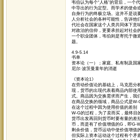
韦伯认为每个“人格”的背后，一个
中导出的行为定型。而学术的使命
自身行为的终极立场。这并不是说
人分析社会的各种可能性，告诉他们
代社会在国家这个人类共同体下意
对政治的信仰，更要承担起对社会
一个职业团体，韦伯则是寄托于微
题。
4.9-5.14
书单
资本论（一）；家庭、私有制及国
尼尔·波茨曼童年的消逝
《资本论1》
在劳动价值论的基础上，马克思分
现，货币的出现代表着商品内部使
式。商品因为交换需求而产生，我
在商品交换的领域，商品公式是W-
在这个过程中因为使用价值的差别
W-G的过程，为了卖而买，最终
货币出发再回到货币时要有量的差别
币，而是有了价值增值的G，即G-W
剩余价值，货币运动中使价值增值的
但实际上资本运动这个过程有个矛