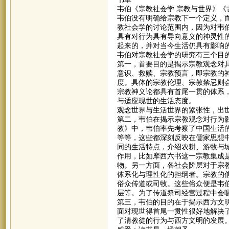
韦伯《宗教社会学 宗教与世界》《
韦伯没有明确给宗教下一个定义，
教社会学的讨论范围内，因为对韦
具有对行为具有导向意义的神灵性
起来的，并对当今生活仍具有影响
韦伯对宗教社会学的研究有三个目
第一，首要目的是揭示宗教观念对
意识、救赎、宗教预言，即宗教的
度。具体的宗教伦理、宗教禁忌则
宗教神义论都具有首尾一贯的体系
与适应现世的生活态度。
观念世界与生活世界的紧张性，出
第二，韦伯在揭示宗教观念对行为
教》中，韦伯率先考察了中国生活
等等，这些都深刻反映在儒家思想
同的生活特点，介绍农耕、游牧与
作用，比如摩西六书这一宗教集成是
物。另一方面，各社会阶层对于宗
体系化与理性化的担纲者。宗教的
俗众传道或司牧。这些俗众便是韦
层等。为了传道祭司经营过程中会
第三，韦伯的目的在于揭示西方文
面对现世得首尾一贯性很好地解决
了清教徒的行为与西方文明的发展