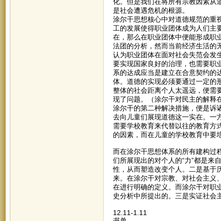
化。但是我们在将所有宗教因素从
是社会遭遇危机的根源。
涂尔干思想核心中对道德规范的重
工的发展使得职业团体成为人们主
在，那么在职业团体中便能形成职
法团的分析，然而当前经济生活的
认为职业团体在面对社会失范会发
要实现国家良好的治理，也需要职
系的达成应当是建立在合意契约的
体。道德的实现必须要通过一定的
整体的社会距离个人太遥远，便需
现了问题。（涂尔干对民主的解释
涂尔干的第二种解决措施，便是诉
去向儿童们展现道德这一实在。一
需要学校教育来代替以往的教育方
的因素，而在儿童的学校教育中要
而在涂尔干思想体系的所有建构过
们所展现出的对个人的“力”都是来
性，从而塑造改变个人。二是基于
来。在涂尔干对宗教、对社会主义
在进行明确的定义。而涂尔干对职
史分析中所提出的。三是实证社会
12.11-1.11
书单