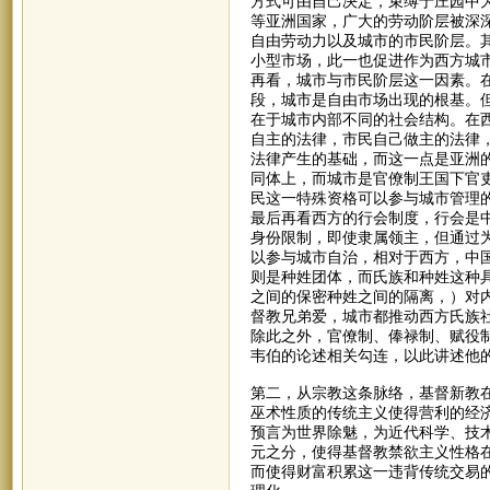
方式可由自己决定，束缚于庄园中
等亚洲国家，广大的劳动阶层被深
自由劳动力以及城市的市民阶层。
小型市场，此一也促进作为西方城市
再看，城市与市民阶层这一因素。
段，城市是自由市场出现的根基。
在于城市内部不同的社会结构。在西
自主的法律，市民自己做主的法律
法律产生的基础，而这一点是亚洲
同体上，而城市是官僚制王国下官
民这一特殊资格可以参与城市管理
最后再看西方的行会制度，行会是
身份限制，即使隶属领主，但通过
以参与城市自治，相对于西方，中
则是种姓团体，而氏族和种姓这种
之间的保密种姓之间的隔离，）对
督教兄弟爱，城市都推动西方氏族
除此之外，官僚制、俸禄制、赋役
韦伯的论述相关勾连，以此讲述他
第二，从宗教这条脉络，基督新教
巫术性质的传统主义使得营利的经
预言为世界除魅，为近代科学、技
元之分，使得基督教禁欲主义性格
而使得财富积累这一违背传统交易