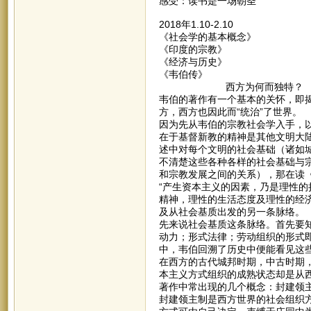
感受：读书是一场朝圣
2018年1.10-2.10
《社会学的基本概念》
《印度的宗教》
《经济与历史》
《韦伯传》
西方为何而独特？
韦伯的著作有一个基本的关怀，即
方，西方也因此而“统治”了世界。
因为先从韦伯的宗教社会学入手，
在于基督新教的精神是其他文明大
述中对每个文明的社会基础（诸如
不清楚这些各种各样的社会基础与
和宗教发展之间的关系），那在读
“产生资本主义的因素，乃是理性
精神，理性的生活态度及理性的经
及从社会基质出发的另一条脉络。
先来说社会基质这条脉络。首先要
动力；形式法律；劳动组织的形式
中，韦伯回溯了历史中便能看见这
在西方的古代城邦时期，中古时期
本主义方式组织的成熟状态却是从
著作中常出现的几个概念：封建领
封建领主制是西方世界的社会组织