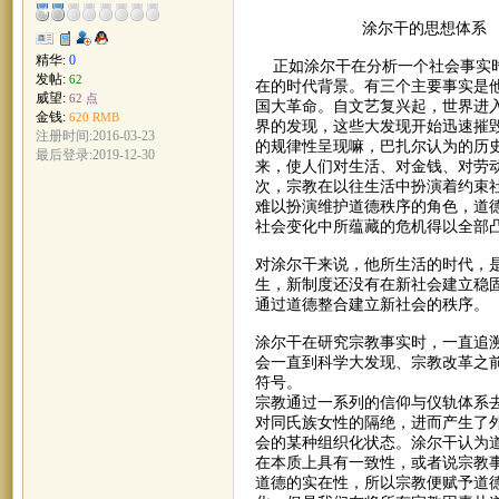
涂尔干的思想体系
精华:
0
正如涂尔干在分析一个社会事实时
发帖:
62
在的时代背景。有三个主要事实是
威望:
62 点
国大革命。自文艺复兴起，世界进
金钱:
620 RMB
界的发现，这些大发现开始迅速摧
注册时间:2016-03-23
的规律性呈现嘛，巴扎尔认为的历
最后登录:2019-12-30
来，使人们对生活、对金钱、对劳
次，宗教在以往生活中扮演着约束
难以扮演维护道德秩序的角色，道
社会变化中所蕴藏的危机得以全部
对涂尔干来说，他所生活的时代，
生，新制度还没有在新社会建立稳
通过道德整合建立新社会的秩序。
涂尔干在研究宗教事实时，一直追
会一直到科学大发现、宗教改革之
符号。
宗教通过一系列的信仰与仪轨体系
对同氏族女性的隔绝，进而产生了
会的某种组织化状态。涂尔干认为
在本质上具有一致性，或者说宗教
道德的实在性，所以宗教便赋予道