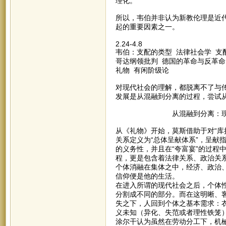
理化。
所以，韦伯并非认为新教伦理是近
起的重要因素之一。
2.24-4.8
韦伯：支配的类型 法律社会学 支
哥达纲领批判 德国的革命与反革命
礼物 有闲阶级论
对现代社会的理解，都脱离不了与传
发展是从混融到分离的过程，尝试
从混融到分离：现代生
从《礼物》开始，莫斯借助于对“库
关系定义为“总体呈献体系”，呈献
的义务性，并且在“夸富宴”的过程
程，更是包含着法律关系、政治关
个体消融在集体之中，经济、政治
信仰便是他的生活。
在进入所谓的现代社会之后，个体
分割成不同的部分。而在这明晰、
失之下，人回到个体之基本需求：
义未知（异化、失范或者理性铁笼
涂尔干认为虽然在劳动分工下，机