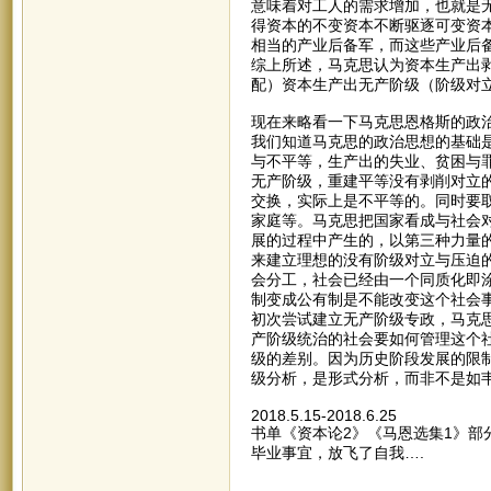
意味着对工人的需求增加，也就是
得资本的不变资本不断驱逐可变资
相当的产业后备军，而这些产业后
综上所述，马克思认为资本生产出
配）资本生产出无产阶级（阶级对
现在来略看一下马克思恩格斯的政
我们知道马克思的政治思想的基础
与不平等，生产出的失业、贫困与
无产阶级，重建平等没有剥削对立
交换，实际上是不平等的。同时要
家庭等。马克思把国家看成与社会
展的过程中产生的，以第三种力量
来建立理想的没有阶级对立与压迫
会分工，社会已经由一个同质化即
制变成公有制是不能改变这个社会
初次尝试建立无产阶级专政，马克
产阶级统治的社会要如何管理这个
级的差别。因为历史阶段发展的限
级分析，是形式分析，而非不是如
2018.5.15-2018.6.25
书单《资本论2》《马恩选集1》部
毕业事宜，放飞了自我….