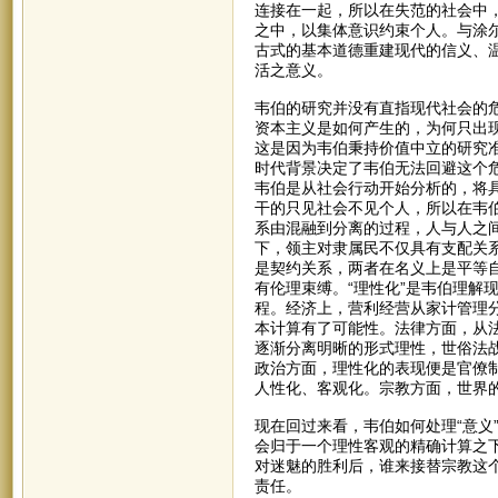
连接在一起，所以在失范的社会中
之中，以集体意识约束个人。与涂
古式的基本道德重建现代的信义、
活之意义。
韦伯的研究并没有直指现代社会的
资本主义是如何产生的，为何只出
这是因为韦伯秉持价值中立的研究
时代背景决定了韦伯无法回避这个
韦伯是从社会行动开始分析的，将
干的只见社会不见个人，所以在韦
系由混融到分离的过程，人与人之
下，领主对隶属民不仅具有支配关
是契约关系，两者在名义上是平等
有伦理束缚。“理性化”是韦伯理解
程。经济上，营利经营从家计管理
本计算有了可能性。法律方面，从
逐渐分离明晰的形式理性，世俗法
政治方面，理性化的表现便是官僚
人性化、客观化。宗教方面，世界
现在回过来看，韦伯如何处理“意义
会归于一个理性客观的精确计算之下
对迷魅的胜利后，谁来接替宗教这
责任。