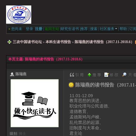
»
您尚未
登录
注册
|
返回主站
|
研究生读书
|
推荐
|
搜索
|
社区服务
|
帮助
|
订
三农中国读书论坛
»
本科生读书报告
»
陈瑞燕的读书报告（2017.11-2018.6）
本页主题:
陈瑞燕的读书报告（2017.11-2018.6）
陈瑞燕
陈瑞燕的读书报告（2017.11-2
11.01-12.09
教育思想的演进、
职业伦理与公民道德、
道德教育、
孟德斯鸠与卢梭、
乱伦禁忌的起源、
旧制度与大革命、
君主论
级别:
骑士