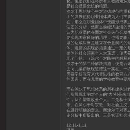
化。但是我们在将所有宗教因素从
是社会遭遇危机的根源。
涂尔干思想核心中对道德规范的重
工的发展使得职业团体成为人们主
在，那么在职业团体中便能形成职
法团的分析，然而当前经济生活的
认为职业团体在面对社会失范会发
要实现国家良好的治理，也需要职
系的达成应当是建立在合意契约的
体。道德的实现必须要通过一定的
整体的社会距离个人太遥远，便需
现了问题。（涂尔干对民主的解释
涂尔干的第二种解决措施，便是诉
去向儿童们展现道德这一实在。一
需要学校教育来代替以往的教育方
的因素，而在儿童的学校教育中要
而在涂尔干思想体系的所有建构过
们所展现出的对个人的“力”都是来
性，从而塑造改变个人。二是基于
来。在涂尔干对宗教、对社会主义
在进行明确的定义。而涂尔干对职
史分析中所提出的。三是实证社会
12.11-1.11
书单