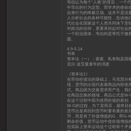
韦伯认为每个“人格”的背后，一个
中导出的行为定型。而学术的使命
自身行为的终极立场。这并不是说
人分析社会的各种可能性，告诉他们
代社会在国家这个人类共同体下意
对政治的信仰，更要承担起对社会
一个职业团体，韦伯则是寄托于微
题。
4.9-5.14
书单
资本论（一）；家庭、私有制及国
尼尔·波茨曼童年的消逝
《资本论1》
在劳动价值论的基础上，马克思分
现，货币的出现代表着商品内部使
式。商品因为交换需求而产生，我
在商品交换的领域，商品公式是W-
在这个过程中因为使用价值的差别
W-G的过程，为了卖而买，最终
货币出发再回到货币时要有量的差别
币，而是有了价值增值的G，即G-W
剩余价值，货币运动中使价值增值的
但实际上资本运动这个过程有个矛