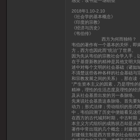
感受：读书是一场朝圣
2018年1.10-2.10
《社会学的基本概念》
《印度的宗教》
《经济与历史》
《韦伯传》
西方为何而独特？
韦伯的著作有一个基本的关怀，即
方，西方也因此而“统治”了世界。
因为先从韦伯的宗教社会学入手，
在于基督新教的精神是其他文明大
述中对每个文明的社会基础（诸如
不清楚这些各种各样的社会基础与
和宗教发展之间的关系），那在读
“产生资本主义的因素，乃是理性
精神，理性的生活态度及理性的经
及从社会基质出发的另一条脉络。
先来说社会基质这条脉络。首先要
动力；形式法律；劳动组织的形式
中，韦伯回溯了历史中便能看见这
在西方的古代城邦时期，中古时期
本主义方式组织的成熟状态却是从
著作中常出现的几个概念：封建领
封建领主制是西方世界的社会组织