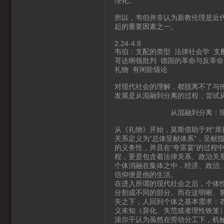
理化。
所以，韦伯并非认为新教伦理是近
起的重要因素之一。
2.24-4.8
韦伯：支配的类型 法律社会学 支
哥达纲领批判 德国的革命与反革命
礼物 有闲阶级论
对现代社会的理解，都脱离不了与传
发展是从混融到分离的过程，尝试
从混融到分离：现代生
从《礼物》开始，莫斯借助于对“库
关系定义为“总体呈献体系”，呈献
的义务性，并且在“夸富宴”的过程
程，更是包含着法律关系、政治关
个体消融在集体之中，经济、政治
信仰便是他的生活。
在进入所谓的现代社会之后，个体
分割成不同的部分。而在这明晰、
失之下，人回到个体之基本需求：
义未知（异化、失范或者理性铁笼
涂尔干认为虽然在劳动分工下，机