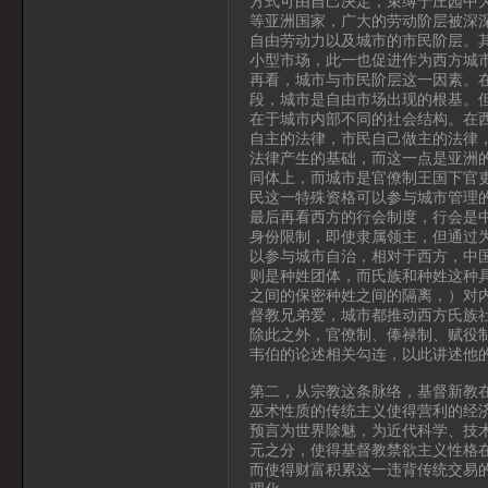
方式可由自己决定，束缚于庄园中
等亚洲国家，广大的劳动阶层被深
自由劳动力以及城市的市民阶层。
小型市场，此一也促进作为西方城市
再看，城市与市民阶层这一因素。
段，城市是自由市场出现的根基。
在于城市内部不同的社会结构。在西
自主的法律，市民自己做主的法律
法律产生的基础，而这一点是亚洲
同体上，而城市是官僚制王国下官
民这一特殊资格可以参与城市管理
最后再看西方的行会制度，行会是
身份限制，即使隶属领主，但通过
以参与城市自治，相对于西方，中
则是种姓团体，而氏族和种姓这种
之间的保密种姓之间的隔离，）对
督教兄弟爱，城市都推动西方氏族
除此之外，官僚制、俸禄制、赋役
韦伯的论述相关勾连，以此讲述他
第二，从宗教这条脉络，基督新教
巫术性质的传统主义使得营利的经
预言为世界除魅，为近代科学、技
元之分，使得基督教禁欲主义性格
而使得财富积累这一违背传统交易