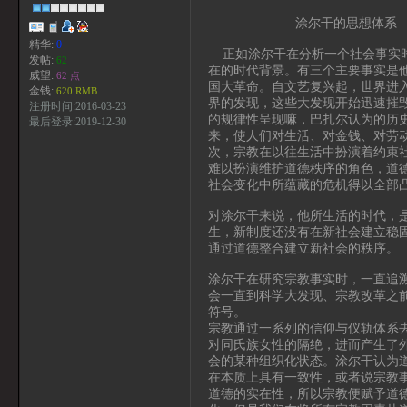
涂尔干的思想体系
精华:
0
正如涂尔干在分析一个社会事实时
发帖:
62
在的时代背景。有三个主要事实是
威望:
62 点
国大革命。自文艺复兴起，世界进
金钱:
620 RMB
界的发现，这些大发现开始迅速摧
注册时间:2016-03-23
的规律性呈现嘛，巴扎尔认为的历
最后登录:2019-12-30
来，使人们对生活、对金钱、对劳
次，宗教在以往生活中扮演着约束
难以扮演维护道德秩序的角色，道
社会变化中所蕴藏的危机得以全部
对涂尔干来说，他所生活的时代，
生，新制度还没有在新社会建立稳
通过道德整合建立新社会的秩序。
涂尔干在研究宗教事实时，一直追
会一直到科学大发现、宗教改革之
符号。
宗教通过一系列的信仰与仪轨体系
对同氏族女性的隔绝，进而产生了
会的某种组织化状态。涂尔干认为
在本质上具有一致性，或者说宗教
道德的实在性，所以宗教便赋予道