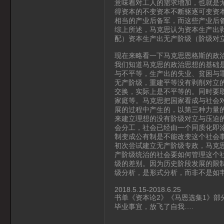
意味着对工人的需求增加，也就是
得资本的不变资本不断驱逐可变资
相当的产业后备军，而这些产业后
综上所述，马克思认为资本生产出
配）资本生产出无产阶级（阶级对
现在来略看一下马克思恩格斯的政
我们知道马克思的政治思想的基础
与不平等，生产出的失业、贫困与
无产阶级，重建平等没有剥削对立
交换，实际上是不平等的。同时要
家庭等。马克思把国家看成与社会
展的过程中产生的，以第三种力量
来建立理想的没有阶级对立与压迫
会分工，社会已经由一个同质化即
制变成公有制是不能改变这个社会
初次尝试建立无产阶级专政，马克
产阶级统治的社会要如何管理这个
级的差别。因为历史阶段发展的限
级分析，是形式分析，而非不是如
2018.5.15-2018.6.25
书单《资本论2》《马恩选集1》部
毕业事宜，放飞了自我….