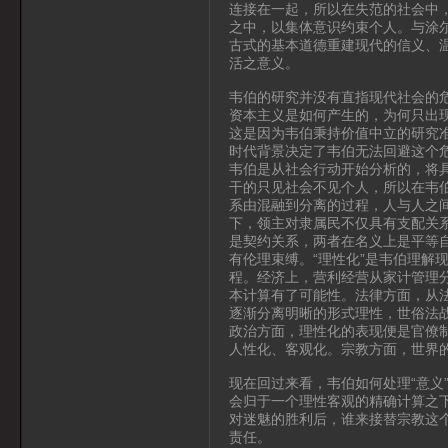
连接在一起，所以在失范的社会中
之中，以集体意识约束个人。与涂
古式的基本道德重建现代的信义、
活之意义。
韦伯的研究并没有直指现代社会的
资本主义是如何产生的，为何只出
这是因为韦伯秉持价值中立的研究
时代背景决定了韦伯无法回避这个
韦伯是从社会行动开始分析的，将
干的只见社会不见个人，所以在韦
系由混融到分离的过程，人与人之
下，领主对隶属民不仅具有支配关
是契约关系，两者在名义上是平等
有伦理束缚。“理性化”是韦伯理解
程。经济上，营利经营从家计管理
本计算有了可能性。法律方面，从
逐渐分离明晰的形式理性，世俗法
政治方面，理性化的表现便是官僚
人性化、客观化。宗教方面，世界
现在回过来看，韦伯如何处理“意义
会归于一个理性客观的精确计算之下
对迷魅的胜利后，谁来接替宗教这
责任。