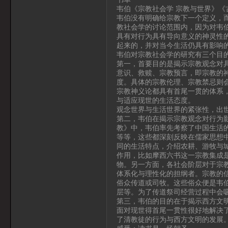
韦伯《宗教社会学 宗教与世界》《
韦伯没有明确给宗教下一个定义，
教社会学的讨论范围内，因为对韦
具有对行为具有导向意义的神灵性
起来的，并对当今生活仍具有影响
韦伯对宗教社会学的研究有三个目
第一，首要目的是揭示宗教观念对
意识、救赎、宗教预言，即宗教的
度。具体的宗教伦理、宗教禁忌则
宗教神义论都具有首尾一贯的体系
与适应现世的生活态度。
观念世界与生活世界的紧张性，出
第二，韦伯在揭示宗教观念对行为
教》中，韦伯率先考察了中国生活
等等，这些都深刻反映在儒家思想
同的生活特点，介绍农耕、游牧与
作用，比如摩西六书这一宗教集成是
物。另一方面，各社会阶层对于宗
体系化与理性化的担纲者。宗教的
俗众传道或司牧。这些俗众便是韦
层等。为了传道祭司经营过程中会
第三，韦伯的目的在于揭示西方文
面对现世得首尾一贯性很好地解决
了清教徒的行为与西方文明的发展