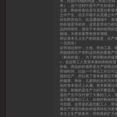
等，比如5毛钱的鸡蛋，转卖1元
本），这个过程中是不产生价值的
之处，剩余价值论是马克思分析资
之中产生，但又不能不从流通之中
存在即劳动力。在流通领域中，资
的价值是等价的，这里是劳动力的
品的特殊性，便在于本身的使用价
领域，为资本家带来资本增殖。
所以资本主义生产的前提是，生产
一无所有）
在劳动过程中，土地、劳动工具、
而能使得生产资料这些死的要素产生价
（剩余价值）。为了使得剩余价值
v，也反映工人受资本家的剥削程
价值。商品的价值即是生产该商品
劳动时间，比如一个单位工作日可以
值的生产，所以有了资本家通过不
的健康、寿命，儿童和妇女作为补
动对资本形式上从属。资本家通过
缩短，刺激的是生产力的不断提高
器的产生不仅代替了大量的工人，
会不断游离出工人，在相对剩余价
与贫困。这里是机器支配工人，劳
再生产表现为剩余价值再转化为资
本主义生产的条件，而特殊的扩大