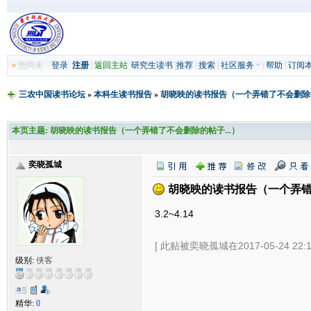
»
您尚未
登录
注册
|
返回主站
|
研究生读书
|
推荐
|
搜索
|
社区服务
|
帮助
|
订阅
三农中国读书论坛
»
本科生读书报告
»
胡晓映的读书报告（一个弄错了不会删除的
本页主题:
胡晓映的读书报告（一个弄错了不会删除的帖子...）
奕晓孤城
胡晓映的读书报告（一个弄错了
3.2~4.14
[ 此贴被奕晓孤城在2017-05-24 22:
级别:
侠客
精华:
0