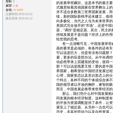
发帖:
2
的发展举世瞩目。这是本书的最主要
威望:
2 点
式微意味着其他国家在世界舞台上的
金钱:
20 RMB
并不适合多数第三世界国家发展，而
注册时间:2016-03-02
续，新的国际新秩序还未建立，值得
最后登录:2016-03-22
向多极化，当代之人当为未来世界的
美国式完全放开的“市场”，还是中国
器，“调控”是稳定器。其次，民主的
持续发展是不是问题？经济上的作用
给您我的思考。
有一点清晰可见，中国发展举世瞩
器的要求是必须的，有条件的还有车
可以说是巨大，但是有没有问题那？
避，更多的应是想办法。从中央调控
动必然带来上层建筑的变动，值得一
那？可以说是既爱又恨！爱的是中国
界国家，都希望在中国经济发展过程
心理，国家形态以及意识形态上的分
个特点，各种不同的个体或综合体不
国的领导者以开放的胸怀，睿智的眼
而言，中国发展必将带来世界经济的
那么，我们凭什么对中国发展抱有
同发展的根本经济制度。这种制度有
的开放为资源调配提供了条件，让资
展安上了稳定器。从另外一点也可以
历史，丰富的劳动力以及自然资源，