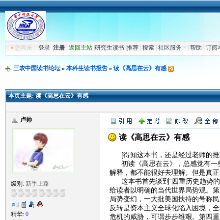
»
您尚未
登录
注册
|
返回主站
|
研究生读书
|
推荐
|
搜索
|
社区服务
|
帮助
|
订阅
三农中国读书论坛
»
本科生读书报告
»
读《高思在云》有感
本页主题:
读《高思在云》有感
卢帅
读《高思在云》有感
[得知这本书，还是经过老师的推
初读《高思在云》，总感觉有一些
解释，都不能很好去理解。但是真正
这本书首先谈到“四重历史趋势的
级别:
新手上路
给读者以明确的当代世界局势观。第
局势变幻，一大批美国扶持的号称民
反转是资本主义全球化陷入困境，全球
精华:
0
危机的威胁，可谓步步维艰。第四重