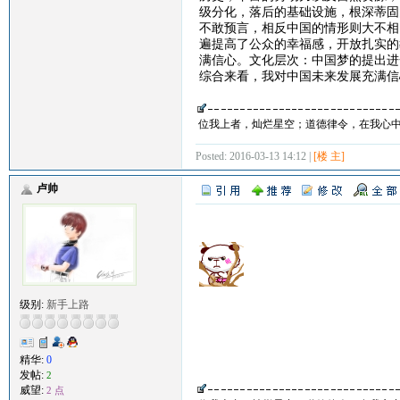
级分化，落后的基础设施，根深蒂固
不敢预言，相反中国的情形则大不相
遍提高了公众的幸福感，开放扎实的
满信心。文化层次：中国梦的提出进
综合来看，我对中国未来发展充满信
位我上者，灿烂星空；道德律令，在我心
Posted: 2016-03-13 14:12 |
[楼 主]
卢帅
级别:
新手上路
精华:
0
发帖:
2
威望:
2 点