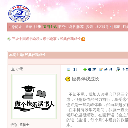
»
您尚未
登录
注册
|
返回主站
|
研究生读书
|
推荐
|
搜索
|
社区服务
|
帮助
|
订
三农中国读书论坛
»
读书趣事
»
经典伴我成长
本页主题:
经典伴我成长
小迁
经典伴我成长
经典伴我成长—
不知不觉，我加入读书会已经三个
虑，但是我依然努力前行，享受这
也许是一些高峰体验，然而我越发
在本科阶段学习期间，我就一直比
老师心里很崇敬。在圆梦读书会之
的读书生活，每个月5本经典的数
步。
级别:
圣骑士