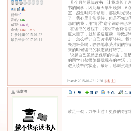
几个月的系统读书，让我成长了许
书的同学，因此每天早出晚归，6点
室，感觉时间不够用，那段时光现
精华:
0
了，我心里非常期待，但是不知道
发帖:
146
那时的我，用“青涩”这个词语来形
威望:
146 点
在读书的过程中，我经常会有情绪
金钱:
1460 RMB
度太慢了，就加紧速度读，导致思
注册时间:2015-01-22
走，怎么样让自己读书更轻松。我
最后登录:2017-06-14
去泡杯茶喝，静静地享受片刻的宁
来的时候读书的状态就好转了。
说起自己虽然是保研的学生，但是
的同学们都很羡慕我现在的生活，
进入读书的状态。最后，感谢贺老
Posted: 2015-01-22 12:26 |
[楼 主]
徐嘉鸿
鼓足干劲，力争上游！更多的奇妙将