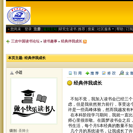
»
您尚未
登录
注册
|
返回主站
|
研究生读书
|
推荐
|
搜索
|
社区服务
|
帮助
|
订阅
三农中国读书论坛
»
读书趣事
»
经典伴我成长
本页主题:
经典伴我成长
小迁
经典伴我成长
经典伴我成长—
不知不觉，我加入读书会已经三个
虑，但是我依然努力前行，享受这
许是一些高峰体验，然而我越发有种
在本科阶段学习期间，我就一直比
师心里很崇敬。在圆梦读书会之后
书生活，每个月5本经典的数量不
几个月的系统读书，让我成长了许
级别:
圣骑士