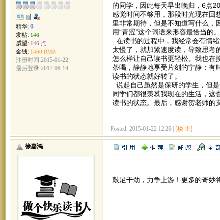
的同学，因此每天早出晚归，6点2
感觉时间不够用，那段时光现在回
里非常期待，但是不知道写什么，
精华:
0
用“青涩”这个词语来形容最恰当的
发帖:
146
在读书的过程中，我经常会有情绪
威望:
146 点
太慢了，就加紧速度读，导致思考
金钱:
1460 RMB
怎么样让自己读书更轻松。我也在
注册时间:2015-01-22
茶喝，静静地享受片刻的宁静；有
最后登录:2017-06-14
读书的状态就好转了。
说起自己虽然是保研的学生，但是
同学们都很羡慕我现在的生活，这
读书的状态。最后，感谢贺老师的
Posted: 2015-01-22 12:26 |
[楼 主]
徐嘉鸿
鼓足干劲，力争上游！更多的奇妙将