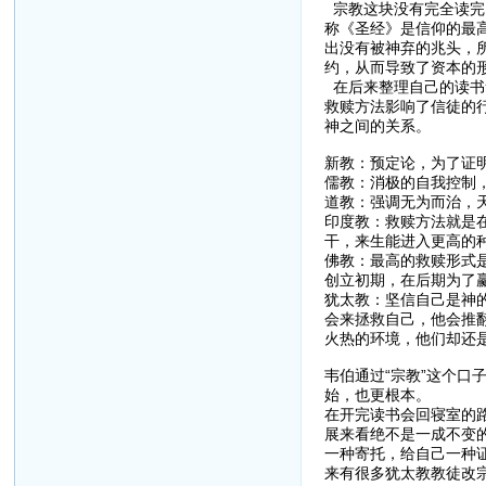
宗教这块没有完全读完
称《圣经》是信仰的最
出没有被神弃的兆头，
约，从而导致了资本的
在后来整理自己的读书
救赎方法影响了信徒的
神之间的关系。
新教：预定论，为了证
儒教：消极的自我控制
道教：强调无为而治，
印度教：救赎方法就是
干，来生能进入更高的
佛教：最高的救赎形式是
创立初期，在后期为了
犹太教：坚信自己是神
会来拯救自己，他会推
火热的环境，他们却还
韦伯通过“宗教”这个口
始，也更根本。
在开完读书会回寝室的
展来看绝不是一成不变
一种寄托，给自己一种
来有很多犹太教教徒改