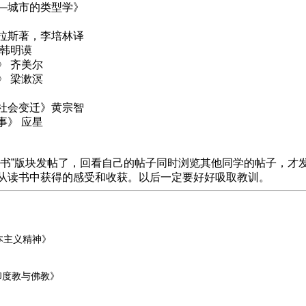
—城市的类型学》
拉斯著，李培林译
韩明谟
》
齐美尔
》
梁漱溟
社会变迁》
黄宗智
事》
应星
读书”版块发帖了，回看自己的帖子同时浏览其他同学的帖子，才
从读书中获得的感受和收获。以后一定要好好吸取教训。
本主义精神》
度教与佛教》