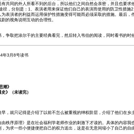
员有共同的外人所看不到的后台，所以他们之间自然会亲密，并且也要求他
种途径，分别是：1、表演者用来保证他们自己的表演而使用的防卫性措施
人为表演者的利益而运用保护性措施变得可能而必须采取的措施。最后，
戏剧的视角说明互动的合理性。
书，争取把涂尔干的主要经典看完，然后转入韦伯的阅读，同时看书的时
4年3月8号读书
》
思潮》
通史》（未读完）
较早，就只记得是介绍了以前不怎么被重视的绅权阶层，介绍了他们在乡
自由秩序原理》是在社会福利学老师作业的刺激下才读的。具体的内容我
利，为求一些小便捷便把自己的权力送出，这是在无意间缩小了自己的自
。