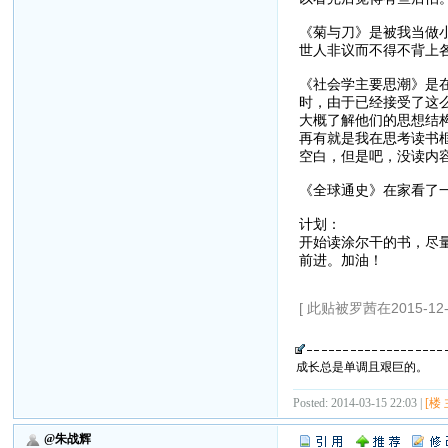
《菊与刀》是被我当做
世人非议而不得不背上
《社会学主要思潮》是
时，由于已经接受了这
大概了解他们的思想结
再有就是我在思考读书
空白，但是吧，没读内
《全球通史》在家看了
计划：
开始读涂尔干的书，尽
前进。加油！
[ 此贴被罗茜在2015-12-
成长总是单调且艰巨的。
Posted: 2014-03-15 22:03 |
[楼 
@朱战辉