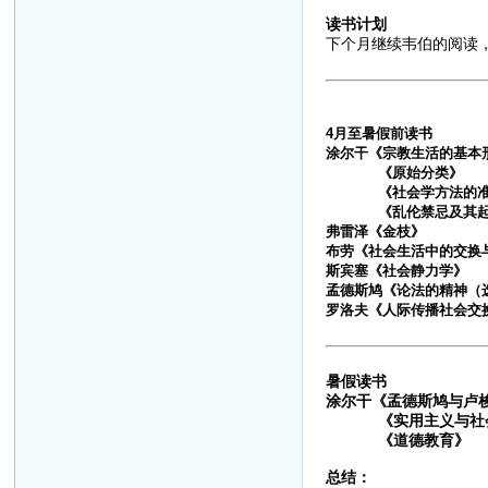
读书计划
下个月继续韦伯的阅读
4月至暑假前读书
涂尔干《宗教生活的基本
《原始分类》
《社会学方法的准
《乱伦禁忌及其起
弗雷泽《金枝》
布劳《社会生活中的交换
斯宾塞《社会静力学》
孟德斯鸠《论法的精神（
罗洛夫《人际传播社会交
暑假读书
涂尔干《孟德斯鸠与卢
《实用主义与社
《道德教育》
总结：