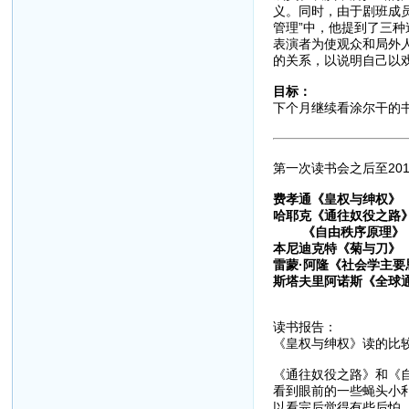
义。同时，由于剧班成
管理”中，他提到了三
表演者为使观众和局外
的关系，以说明自己以
目标：
下个月继续看涂尔干的
第一次读书会之后至201
费孝通《皇权与绅权》
哈耶克《通往奴役之路
《自由秩序原理》
本尼迪克特《菊与刀》
雷蒙·阿隆《社会学主要
斯塔夫里阿诺斯《全球
读书报告：
《皇权与绅权》读的比
《通往奴役之路》和《
看到眼前的一些蝇头小
以看完后觉得有些后怕