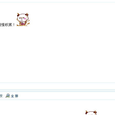
慢慢积累！