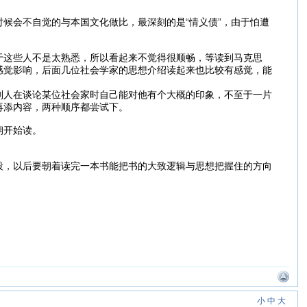
候会不自觉的与本国文化做比，最深刻的是“情义债”，由于怕遭
于这些人不是太熟悉，所以看起来不觉得很顺畅，等读到马克思
感觉影响，后面几位社会学家的思想介绍读起来也比较有感觉，能
别人在谈论某位社会家时自己能对他有个大概的印象，不至于一片
再添内容，两种顺序都尝试下。
朝开始读。
段，以后要朝着读完一本书能把书的大致逻辑与思想把握住的方向
小
中
大