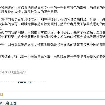
小说来读的，重点看的也是日本文化中的一些具有特色的部分，当然看的时
各种复杂的人情，真是被别人的眼光累死。
在寒假回来后在学校读完的，刚开始读时，介绍的是孟德斯鸠，孔德，由
么多年的教育，所以觉得读起来较为顺利，然后或者是受了读马克思时的
构。
框架与内容的问题，不知谁该前谁该后。不可否认，先有了框架后，至少
容先有框架，这个框架建的时候就比较难，所以自己打算先尝试先建框架
一些，回校后就没怎么看，打算听取尧哥和王文杰的建议直接从中国的商
量系统化，读书是一个考验意志的事，自己现在还处于看书只会摘抄的阶
14 00:11重新编辑 ]
主]