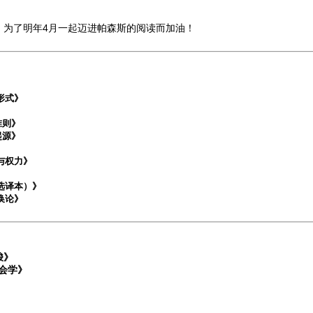
，为了明年4月一起迈进帕森斯的阅读而加油！
形式》
则》
源》
与权力》
选译本）》
换论》
梭》
会学》