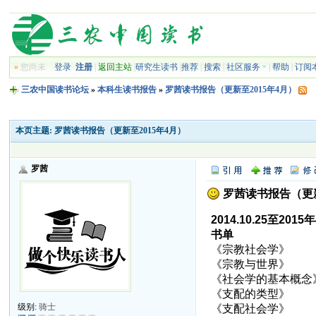
»
您尚未
登录
注册
|
返回主站
|
研究生读书
|
推荐
|
搜索
|
社区服务
|
帮助
|
订阅
三农中国读书论坛
»
本科生读书报告
»
罗茜读书报告（更新至2015年4月）
本页主题:
罗茜读书报告（更新至2015年4月）
罗茜
罗茜读书报告（更新
2014.10.25至2015
书单
《宗教社会学》
《宗教与世界》
《社会学的基本概念
《支配的类型》
级别:
骑士
《支配社会学》