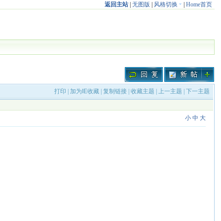
返回主站
|
无图版
|
风格切换
|
Home首页
打印
|
加为IE收藏
|
复制链接
|
收藏主题
|
上一主题
|
下一主题
小
中
大