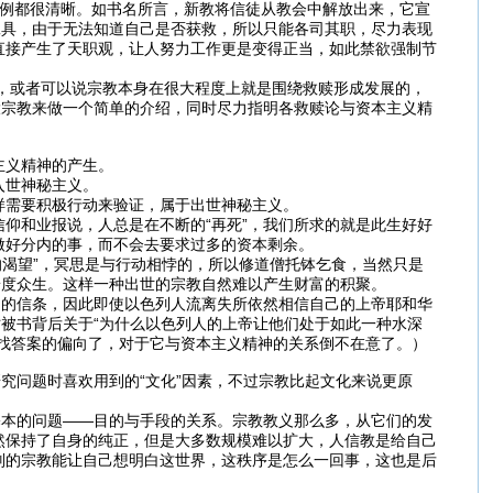
例都很清晰。如书名所言，新教将信徒从教会中解放出来，它宣
工具，由于无法知道自己是否获救，所以只能各司其职，尽力表现
直接产生了天职观，让人努力工作更是变得正当，如此禁欲强制节
，或者可以说宗教本身在很大程度上就是围绕救赎形成发展的，
大宗教来做一个简单的介绍，同时尽力指明各救赎论与资本主义精
主义精神的产生。
入世神秘主义。
样需要积极行动来验证，属于出世神秘主义。
仰和业报说，人总是在不断的“再死”，我们所求的就是此生好好
做好分内的事，而不会去要求过多的资本剩余。
的渴望”，冥思是与行动相悖的，所以修道僧托钵乞食，当然只是
普度众生。这样一种出世的宗教自然难以产生财富的积聚。
定的信条，因此即使以色列人流离失所依然相信自己的上帝耶和华
时被书背后关于“为什么以色列人的上帝让他们处于如此一种水深
找答案的偏向了，对于它与资本主义精神的关系倒不在意了。）
究问题时喜欢用到的“文化”因素，不过宗教比起文化来说更原
基本的问题——目的与手段的关系。宗教教义那么多，从它们的发
然保持了自身的纯正，但是大多数规模难以扩大，人信教是给自己
别的宗教能让自己想明白这世界，这秩序是怎么一回事，这也是后