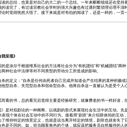
阅读的总结，也算是对自己的大二的一个总结。一年来断断续续还在坚持
强的读完了，有过读宗教社会学时的强大兴趣也有过遇到繁琐理论理不清
理论时觉得恍然大悟了。接下来就是对韦伯的阅读了，还是一样的，一页
自我呈现》
的是涂尔干根据维系社会的方法将社会分为“有机团结”和“机械团结”两
这两种社会中法律等对不同类型的劳动分工所造成的影响。
自杀的定义：“自杀是任何由死者自己完成并知道会产生结果的某种积极或
利他型自杀、失范型自杀和宿命型自杀。他将自杀这一直被认为是受个人
试而看的书，总的看完后觉得主要是经验研究，就像费老的书一样好读，
现》是对拟剧论的一种阐释。以戏剧的形式来展现社会生活中的互动。先是
语来表现个体在社会互动中的不同行为。接着用“剧班”来介绍群体间的互
为了维持特定的情景定义，也就是说当离开特定的情境，剧班也就丧失了
角色是不同的。如，担当顾客角色的个体，就应该把服务员自然服侍的人