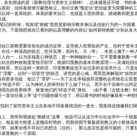
，首先阅读的是《新教伦理与资本主义精神》，总体感觉还不错，书的条
高原则，信仰基督便可蒙恩称义。加尔文教“预定论”把信徒变为荣耀神的
所以得一直系统的、体系的要求自己，也就是入世的禁欲。路德教则更是
形成。
笔记的时候，我发现“救赎”思想是影响宗教本身以及信徒行为的一大因素
行为。下面我想就自己看到的以及理解的内容以“如何获得救赎”分别从各
明自己获救需要世俗化的成功证明，这导致入世禁欲的产生，也利于资本
，向往一种清高的状态，拒斥实用，崇尚礼，天（帝），本质上属于一种
天人合一，认为至福是心神状态，是一种神秘的合一，它不需要像新教一
在此生的种姓制度里恪尽职守，根据印度教的基本宗教原理——灵魂轮回信
种姓里。所以这样一来的话，印度教教徒也不会过多的去追求什么，只是
“涅槃”，达到“一切皆空”的状态，讲究的是心戒，用冥思来解脱对“俗世
赢得更多信徒，创立了“菩萨”——为了众生幸福放弃涅槃机会而留在尘世
的“特选子民”，认为神对人的审判在于人做了什么，而不在于信奉什么特
翻现在的世界秩序，恢复他们的“特选子民”身份。（由于看《古犹太教》
是一直信任着上帝”这个问题给吸引住了，所以看书的时候好像就有一种想
子找到了探究资本主义在各地不同发展情况的一道光，我觉得这很像我们研
路上，尧哥和我谈起“救赎论”这事，他说可以从这引申出社会学中一个很
的，相反很大程度上是顺应时势的，而那些固守着最原初教义的小群体虽
证明，如果全然不符自己的想法（目的），那么改宗也是很可能的，只要
宗基督教的一个原因。