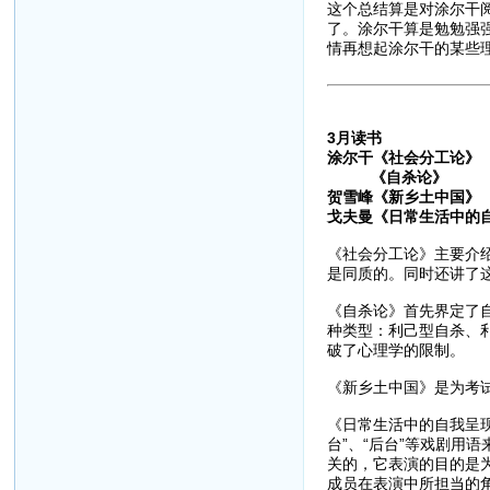
这个总结算是对涂尔干
了。涂尔干算是勉勉强
情再想起涂尔干的某些
3月读书
涂尔干《社会分工论》
《自杀论》
贺雪峰《新乡土中国》
戈夫曼《日常生活中的
《社会分工论》主要介绍
是同质的。同时还讲了
《自杀论》首先界定了
种类型：利己型自杀、
破了心理学的限制。
《新乡土中国》是为考
《日常生活中的自我呈
台”、“后台”等戏剧用
关的，它表演的目的是
成员在表演中所担当的