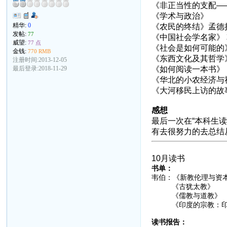
《非正当性的支配—
《学术与政治》
精华:
0
《农民的终结》
孟德
发帖:
77
《中国社会学名家》
威望:
77 点
《社会是如何可能的
金钱:
770 RMB
《东西文化及其哲学
注册时间:2013-12-05
最后登录:2018-11-29
《如何阅读一本书》
《华北的小农经济与
《大河移民上访的故
感想
最后一次在“本科生
有去很努力的去总结
10月读书
书单：
韦伯：《新教伦理与资
《古犹太教》
《儒教与道教》
《印度的宗教：印
读书报告：