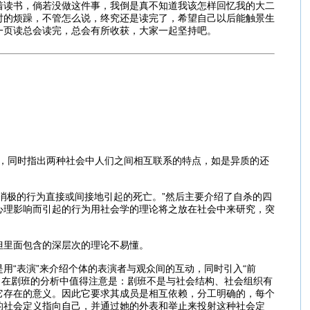
着读书，倘若没做这件事，我倒是真不知道我该怎样回忆我的大二
时的烦躁，不管怎么说，终究还是读完了，希望自己以后能触景生
一页读总会读完，总会有所收获，大家一起坚持吧。
种，同时指出两种社会中人们之间相互联系的特点，如是异质的还
消极的行为直接或间接地引起的死亡。”然后主要介绍了自杀的四
心理影响而引起的行为用社会学的理论将之放在社会中来研究，突
但里面包含的深层次的理论不易懂。
用“表演”来介绍个体的表演者与观众间的互动，同时引入“前
动，在剧班的分析中值得注意是：剧班不是与社会结构、社会组织有
它存在的意义。因此它要求其成员是相互依赖，分工明确的，每个
的社会定义指向自己，并通过她的外表和举止来投射这种社会定