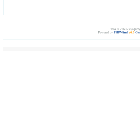
Total 0.276953(s) quer
Powered by
PHPWind
v6.0
Cer