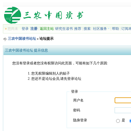
»
您尚未
登录
注册
|
返回主站
|
研究生读书
|
推荐
|
搜索
|
社区服务
|
帮助
|
订阅
三农中国读书论坛
» 论坛提示
三农中国读书论坛 提示信息
您没有登录或者您没有权限访问此页面，可能有如下几个原因:
您无权限编辑别人的贴子
您还不是论坛会员,请先登录论坛
登录
用户名
密码
隐身登录
是