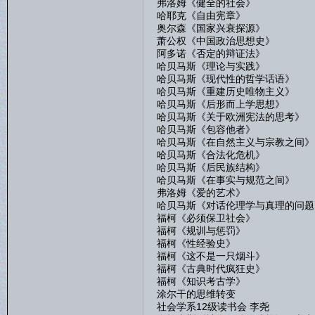
弗洛姆《健全的社会》
哈耶克《自由宪章》
奥尔森《国家兴衰探源》
萧公权《中国政治思想史》
阿多诺《否定的辩证法》
哈贝马斯《理论与实践》
哈贝马斯《现代性的哲学话语》
哈贝马斯《重建历史唯物主义》
哈贝马斯《后形而上学思想》
哈贝马斯《关于欧洲宪法的思考》
哈贝马斯《包容他者》
哈贝马斯《在自然主义与宗教之间》
哈贝马斯《合法化危机》
哈贝马斯《后民族结构》
哈贝马斯《在事实与规范之间》
弗洛姆《爱的艺术》
哈贝马斯《对话伦理学与真理的问题
福柯《必须保卫社会》
福柯《规训与惩罚》
福柯《性经验史》
福柯《这不是一只烟斗》
福柯《古典时代疯狂史》
福柯《知识考古学》
涂尔干的思维转变
社会学系12级读书会 李尧