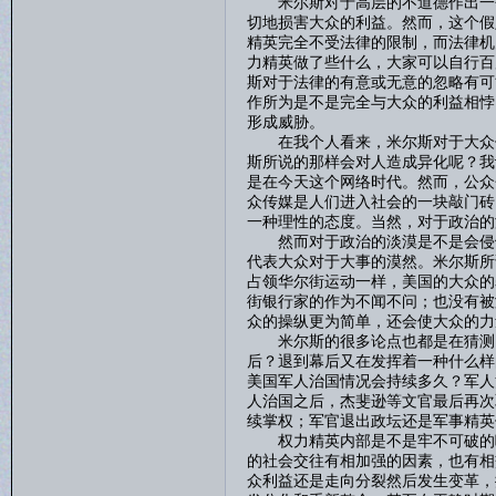
米尔斯对于高层的不道德作出一个
切地损害大众的利益。然而，这个假
精英完全不受法律的限制，而法律机
力精英做了些什么，大家可以自行百
斯对于法律的有意或无意的忽略有可
作所为是不是完全与大众的利益相悖
形成威胁。
在我个人看来，米尔斯对于大众传
斯所说的那样会对人造成异化呢？我
是在今天这个网络时代。然而，公众
众传媒是人们进入社会的一块敲门砖
一种理性的态度。当然，对于政治的
然而对于政治的淡漠是不是会侵蚀
代表大众对于大事的漠然。米尔斯所
占领华尔街运动一样，美国的大众的
街银行家的作为不闻不问；也没有被
众的操纵更为简单，还会使大众的力
米尔斯的很多论点也都是在猜测。
后？退到幕后又在发挥着一种什么样
美国军人治国情况会持续多久？军人
人治国之后，杰斐逊等文官最后再次
续掌权；军官退出政坛还是军事精英
权力精英内部是不是牢不可破的呢
的社会交往有相加强的因素，也有相
众利益还是走向分裂然后发生变革，