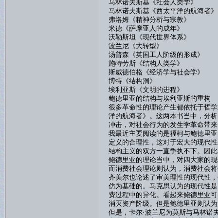
马林诺夫斯基《社会人类学》
马林诺夫斯基《西太平洋的航海者》
弗洛姆《精神分析与宗教》
米德《萨摩亚人的成年》
沃勒斯坦《现代世界体系》
波兰尼《大转型》
汤普森《英国工人阶级的形成》
施特劳斯《结构人类学》
斯威德伯格《经济学与社会学》
博特《结构洞》
埃利亚斯《文明的进程》
鲍德里亚的结构与埃利亚斯的重构
很多革命性的理论产生都依托于哲学
洋的航海者》。这两本书当中，分析
冲击，对社会行为的发生学革命带来
我最近主要阅读的是福柯与鲍德里亚
定义的合理性，这对于宏大的现代性
结构主义的双方一直争执不下。因此
鲍德里亚的理论当中，对四大家的现
而消费社会理论则认为，消费社会将
齐美尔也论述了审美理性的现代性，
仿为基础的。马克思认为的现代性是
费过程中的异化。看起来鲍德里亚可
消灭资产阶级。但是鲍德里亚则认为
但是，卡尔·波兰尼为莫斯与马林诺