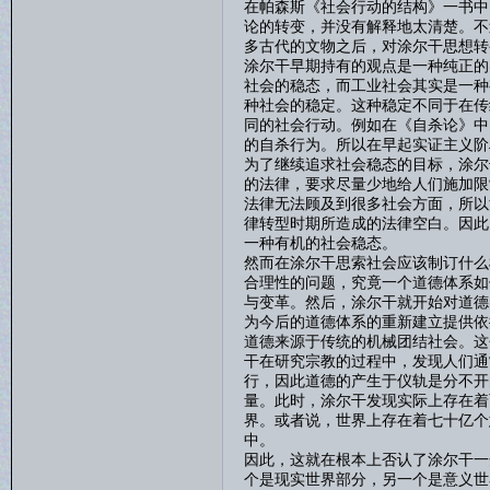
在帕森斯《社会行动的结构》一书中
论的转变，并没有解释地太清楚。不
多古代的文物之后，对涂尔干思想转
涂尔干早期持有的观点是一种纯正的
社会的稳态，而工业社会其实是一种
种社会的稳定。这种稳定不同于在传
同的社会行动。例如在《自杀论》中
的自杀行为。所以在早起实证主义阶
为了继续追求社会稳态的目标，涂尔
的法律，要求尽量少地给人们施加限
法律无法顾及到很多社会方面，所以
律转型时期所造成的法律空白。因此
一种有机的社会稳态。
然而在涂尔干思索社会应该制订什么
合理性的问题，究竟一个道德体系如
与变革。然后，涂尔干就开始对道德
为今后的道德体系的重新建立提供依
道德来源于传统的机械团结社会。这
干在研究宗教的过程中，发现人们通
行，因此道德的产生于仪轨是分不开
量。此时，涂尔干发现实际上存在着
界。或者说，世界上存在着七十亿个
中。
因此，这就在根本上否认了涂尔干一
个是现实世界部分，另一个是意义世