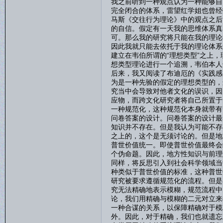
我之前听到一种观点认为一种能够自
完全闭合的体系，雷望红学姐也曾经
马斯《交往行为理论》中的观点之后
的自信。假定有一天我的思维体系真
可。那么我的研究将只能在我的理论
因此我就只能去依托于我的理论体系
建立在韦伯所谓的“理想类型”之上
想类型理论进行一个追溯，韦伯本人
后来，我又阅读了布迪厄的《实践感
为是一种先验的假定的理想类型的，
究当中会导致对他者文化的误识，因
应物，而跨文化研究者将自己所置于
一种规范化，这种规范化本身就带有
问卷答案的设计。问卷答案的设计最
知识并不存在。但是我认为可能不存
之上的，这个是无须讨论的。但是地
普世价值统一。即使普世价值最终会
个伪命题。因此，地方性知识与前理
同样，将反思引入到社会科学领域当
种类似于普世价值的标准，这种普世
研究被要求遵循规范化的流程。但是
究无法精确地表示模糊，规范流程中
论，我们用精确与模糊的二元对立来
一种合谋的关系，以保障精确对于模
外。因此，对于精确，我们也就遗忘