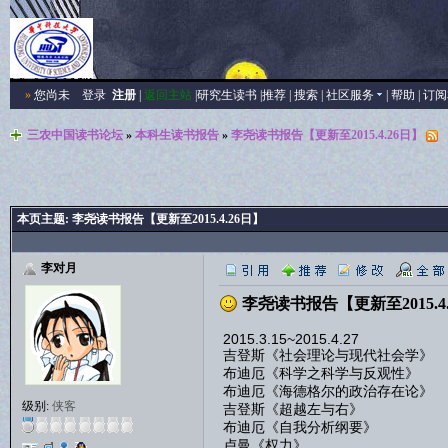
»
您尚未
登录
注册
|
返回主站
|
研究生读书
|
推荐
|
搜索
|
社区服务
|
帮助
|
订阅
三农中国读书论坛
»
本科生读书报告
»
李尧读书报告【更新至2015.4.26日】
本页主题:
李尧读书报告【更新至2015.4.26日】
李对月
李尧读书报告【更新至2015.4
2015.3.15~2015.4.27
吉登斯《社会理论与现代社会学》
布迪厄《科学之科学与反观性》
布迪厄《海德格尔的政治存在论》
级别:
侠客
吉登斯《超越左与右》
布迪厄《自我分析纲要》
卢曼《权力》