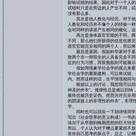
影响试错的结果。因此对于一个人的
试错时只是在旁边的人产生不同，试
没有那么多。
其次是他人教化与经历。对于他人
人教化和经历并不像个人的经验一样
会对同样的讲述产生相同的概化，这
再次是身体器官官能的不同。两个
不同，那么他们所获得的信息也将完
器官官能完全相同的两个人，所以将
最后是基因。假如科学家对于基因
致两个非一卵双生的人具备完全不同
近的行为习惯，而双胞胎则可能展示
假如用现象学社会学的观点来看，
学社会学的重新建构，可以将试错、
内。然而这样的话，生平情境相同与
根据以上的讨论，我想我可以回应
神圣的外衣”。规律性总是难以归纳
最终也被历史证伪。然而兴许完全用
的阴谋披上的非理性的外衣”，非理
学。
同时也可以回应一下胡诗情同学的
写出《社会世界的意义构成》一书的
涂尔干从早期到晚期思想的巨大转变
所以，个人认为对于槽点要紧抓不放
发你自己思考的新点子。总之，让槽