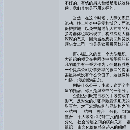
不好的。有钱的男人曾经是用钱这样
候，我们其实是不用选择的。
当然，在这个时候，人际关系已经
流动。静止社会中是零和博弈，而流
保护措施，以免被超过某人控制的权
参考群体也就出现了。构成流动人群
深深的恶意，因为当她想要回到吴狄
顶头女上司，也是吴狄哥哥吴魏的前
而小猛进入的是一个大型组织。大
大组织的领导在共同体中所掌握的权
凡的能力有一番大作为，但是程胜恩
一个提高公司办事效率的很屌的提案
案显得就没有什么价值了。这就像科
勾搭，想扳倒洪副总。
别提什么公平，小猛，这两个字是
皇的托辞。你只是游戏中的一部分，
企图达到既定目标的手段变成了代
形态。反对党的扩张导致意识形态的
取灭亡。对于宏观结构与亚结构之间
亚结构 结构 整合 分化 组
整合 个人吸引和特殊主义的团结
分化 社会阶层之间的横向关系 
组织 由文化价值整合起来的组织