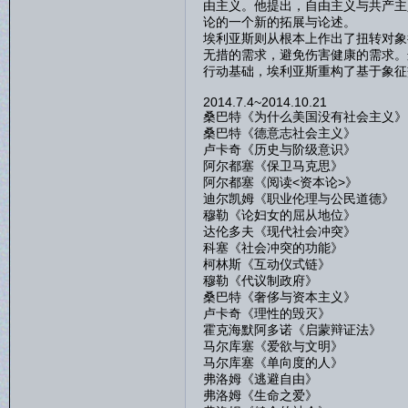
由主义。他提出，自由主义与共产主
论的一个新的拓展与论述。
埃利亚斯则从根本上作出了扭转对象
无措的需求，避免伤害健康的需求。
行动基础，埃利亚斯重构了基于象征
2014.7.4~2014.10.21
桑巴特《为什么美国没有社会主义》
桑巴特《德意志社会主义》
卢卡奇《历史与阶级意识》
阿尔都塞《保卫马克思》
阿尔都塞《阅读<资本论>》
迪尔凯姆《职业伦理与公民道德》
穆勒《论妇女的屈从地位》
达伦多夫《现代社会冲突》
科塞《社会冲突的功能》
柯林斯《互动仪式链》
穆勒《代议制政府》
桑巴特《奢侈与资本主义》
卢卡奇《理性的毁灭》
霍克海默阿多诺《启蒙辩证法》
马尔库塞《爱欲与文明》
马尔库塞《单向度的人》
弗洛姆《逃避自由》
弗洛姆《生命之爱》