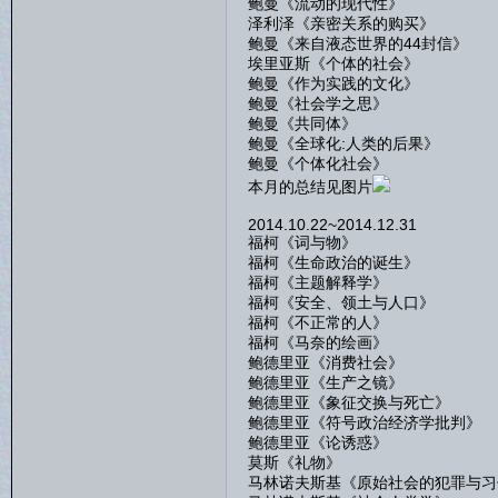
鲍曼《流动的现代性》
泽利泽《亲密关系的购买》
鲍曼《来自液态世界的44封信》
埃里亚斯《个体的社会》
鲍曼《作为实践的文化》
鲍曼《社会学之思》
鲍曼《共同体》
鲍曼《全球化:人类的后果》
鲍曼《个体化社会》
本月的总结见图片
2014.10.22~2014.12.31
福柯《词与物》
福柯《生命政治的诞生》
福柯《主题解释学》
福柯《安全、领土与人口》
福柯《不正常的人》
福柯《马奈的绘画》
鲍德里亚《消费社会》
鲍德里亚《生产之镜》
鲍德里亚《象征交换与死亡》
鲍德里亚《符号政治经济学批判》
鲍德里亚《论诱惑》
莫斯《礼物》
马林诺夫斯基《原始社会的犯罪与习