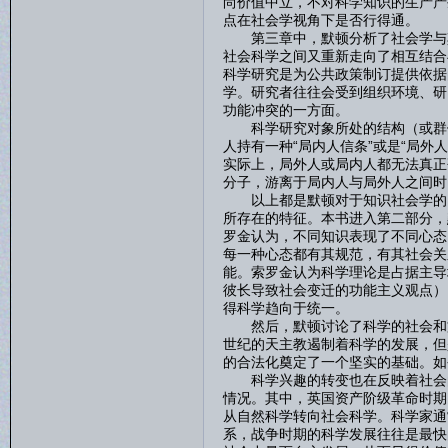
尚价值中立，不对科学知识的生产产
点在社会学视角下是否行得通。
第三章中，默顿分析了社会学与其
社会科学之间又重新走向了相互结合
科学研究是为公共政策制订提供依据
学。研究者往往会受到组织环境、研
功能冲突的一方面。
科学研究对象所处的结构（或群体
人持有一种“局内人信条”或是“局
实际上，局外人或局内人都无法真正
分子，游离于局内人与局外人之间时
以上都是默顿对于知识社会学的回
所存在的特征。本书进入第二部分，
罗金认为，不同知识表现了不同心态
每一种心态都有其规范，有其社会关
能。索罗金认为科学理论是占据主导
彼长导致社会变迁的功能主义观点）
得科学趋向于统一。
然后，默顿讨论了科学的社会和文
世纪的天主教遏制着科学的发展，但
的合法化奠定了一个坚实的基础。如
科学兴趣的转变也在反映着社会的
情况。其中，英国资产阶级革命时期
从自然科学转向社会科学。科学家通
系，战争时期的科学发展往往是最快