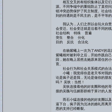
相互交叉的有组织集体以及它们之
源。不同争端中的重组防止了某些问
错冲突趋势保护了民主制度。社会结
到的待遇则是不民主的，是不平等的
我认为，人们之所以会玩火自焚，
会变迁。社会变迁就是沿着不同的线
社会结构 特殊 普遍
突生 整合 分化
目的 反抗 合法化
在杨紫曦上一次为了ANDY的花
紫曦相对被剥夺之后，开始作践自己
回，她在晚上居然去她原来居住的小
育。
社会行为和社会关系模式的合法化
小曦：我觉得你是老天爷对我的馈
论是疯子还是我，无论是做你的朋友
吗？ 吴狄：当然！
吴狄连接着他的好友圈和他的哥哥
接的吴魏与伍媚那群精于算计的人发
而石小猛连接的他的好友圈以及梁
逼下台，疯子因为沈冰的婚礼而离开
恩的支持已经断裂。