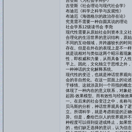
吉登斯《为社会学辩护》
吉登斯《社会理论与现代社会学》
布迪厄《科学之科学与反观性》
布迪厄《海德格尔的政治存在论》
究竟需不需要一种自圆其说的理论
社会学系12级读书会 李尧
现代性需要从原始社会到资本主义社
合理化的生活世界的意识结构，原始
不同的互动领域，并跨越较长的时间
存在。但是在外在的表现上是不一样
就是说相对与类似这两个昭示着现象
性，即权威和力量，从而具备了人性
平上。因此，文化独立于思维之外，
一种神话的文化解释系统。
现代性的变迁，也就是神话世界观向
会的非自然化。在这一层面上的论述
于移情。这就涉及到一个符指的概念
体现了一种内在的意义联系，对象处
起因-效果模型。而有效性与经验效
一。在后来的社会变迁之中，名称与
贝马斯的分析，神话世界观具备了逻
立。所谓科学，就是考虑前提的正确
异。但是，桑给巴尔人的世界观并不
种程度可以得到促进或终止，如果世
的，他们缺乏选择的意识，认为信念