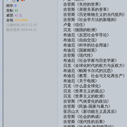
吉登斯《失控的世界》
精华:
0
吉登斯《亲密关系的变革》
发帖:
42
吉登斯《历史唯物主义的当代批判》
威望:
42 点
吉登斯《社会学方法的新规则》
金钱:
420 RMB
卢曼《信任》
注册时间:2013-12-19
贝克《德国的欧洲》
最后登录:2018-04-11
布迪厄《反思社会学导论》
布迪厄《自由交流》
布迪厄《科学的社会用途》
布迪厄《国家精英》
吉登斯《现代性》
布迪厄《社会学家与历史学家》
贝克《全球化时代的权力与反权力》
布迪厄《帕斯卡尔式的沉思》
布迪厄《教育、社会与文化再生产》
布迪厄《关于电视》
贝克《什么是全球化》
贝克《世界主义的观点》
贝克《世界主义的欧洲》
吉登斯《气候变化的政治》
吉登斯《民族-国家与暴力》
亚历山大《新功能主义及其后》
吉登斯《社会的构成》
吉登斯《现代性的后果》
吉登斯《社会学:批判的导论》