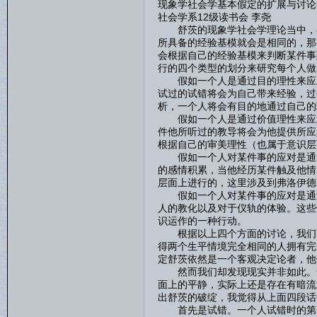
现象学社会学基本假定的扩展与讨论
社会学系12级读书会 李尧
舒茨的现象学社会学理论当中，存
所具备的经验基模就会是相同的，那
会根据自己的经验基模来判断某件事
行的四个类型的划分来研究每个人做
假如一个人是通过目的理性来应对
试过的试错将会为自己带来经验，过
析，一个人将会有目的地通过自己的
假如一个人是通过价值理性来应对
件他所听过的教导将会为他提供所应
根据自己的审美理性（也属于意识层
假如一个人对某件事的应对是通过
的感情积累，当他经历某件触及他情
层面上进行的，这里涉及到弗洛伊德
假如一个人对某件事的应对是通过
人的教化以及对于仪轨的体验。这些
识运作的一种行动。
根据以上四个方面的讨论，我们可
得两个生平情境完全相同的人拥有完
定舒茨依然是一个客观决定论者，他
然而我们却发现现实并非如此。舒
面上的平静，实际上还是存在有暗流
出舒茨的破绽，我觉得从上面四段话
首先是试错。一个人试错时的第一