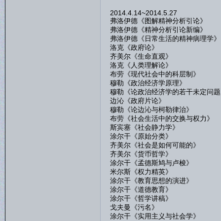
2014.4.14~2014.5.27
弗洛伊德《图解精神分析引论》
弗洛伊德《精神分析引论新编》
弗洛伊德《日常生活的精神病理学》
洛克《政府论》
齐美尔《生命直观》
洛克《人类理解论》
布劳《现代社会中的科层制》
穆勒《政治经济学原理》
穆勒《论政治经济学的若干未定问题
边沁《政府片论》
穆勒《论边沁与柯勒律治》
布劳《社会生活中的交换与权力》
斯宾塞《社会静力学》
涂尔干《原始分类》
齐美尔《社会是如何可能的》
齐美尔《货币哲学》
涂尔干《孟德斯鸠与卢梭》
米尔斯《权力精英》
涂尔干《教育思想的演进》
涂尔干《道德教育》
涂尔干《哲学讲稿》
戈夫曼《污名》
涂尔干《实用主义与社会学》