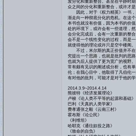
发分化和重新整合。甚至在平静时期
众之间的分化和重新整合，或许才是
因此，对于《权力精英》一书，米
渐走向一种彻底分化的危机。在这个
本书也就没有价值，因为本书的价值
处的环境下，或许会有一些道理，然
会分化完成后，会有一次重新的整合
会不是一个线性变化的过程，而是一
就使得他的理论或许只是空中楼阁。
不过，米尔斯的真正价值并不在于
究提出一个思路，也就是批判的思路
也就为后人提供了更为宽广的视野。
常有颇有见识的阐述或分析，也有单
伦；在我心目中，他取得了凡伯伦一
有对他的批判，可能才是对于他的学
2014.3.9~2014.4.14
熊彼特《经济发展理论》
卢梭《论人类不平等的起源和基础》
巴利《天真的人类学家》
费孝通张之毅《云南三村》
霍布斯《论公民》
《利维坦》
哈耶克《通往奴役之路》
《致命的自负》