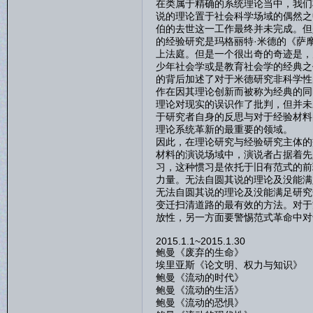
在类属于精确的系统理论当中，我们
说的理论置于社会科学场域的偶然之
伯的去世这一工作最终并未完成。但
的经验研究是玛格丽特·米德的《萨
上法庭。但是一个很出奇的奇迹是，
少年社会学或是教育社会学的经典之
的背后加述了对于米德研究非科学性
作在因其理论创新而被称为经典的同
理论对现实的误识作了批判，但并未
于研究者自身的反思与对于经验材料
理论系统革新的最重要的领域。
因此，在理论研究与经验研究主体的
材料的演说场域中，演说者占据着先
习，这种惯习是依托于旧有范式的前
力量。无法自圆其说的理论及没能满
无法自圆其说的理论及没能满足研究
变迁扫清道路的最有效的方法。对于
放性，另一方面要警惕范式革命中对
2015.1.1~2015.1.30
鲍曼《废弃的生命》
埃里亚斯《论文明、权力与知识》
鲍曼《流动的时代》
鲍曼《流动的生活》
鲍曼《流动的恐惧》