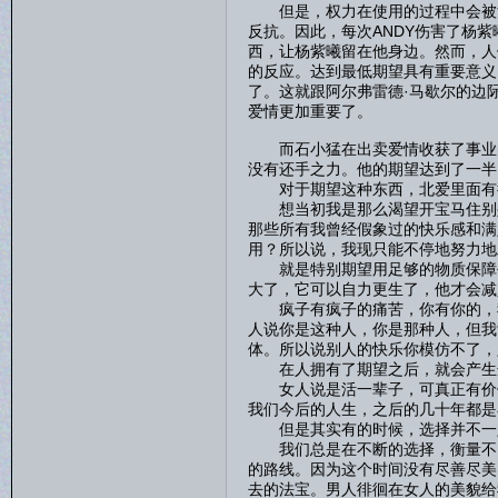
但是，权力在使用的过程中会被消
反抗。因此，每次ANDY伤害了杨紫
西，让杨紫曦留在他身边。然而，人
的反应。达到最低期望具有重要意义
了。这就跟阿尔弗雷德·马歇尔的边
爱情更加重要了。
而石小猛在出卖爱情收获了事业的
没有还手之力。他的期望达到了一半
对于期望这种东西，北爱里面有
想当初我是那么渴望开宝马住别墅
那些所有我曾经假象过的快乐感和满
用？所以说，我现只能不停地努力地
就是特别期望用足够的物质保障去
大了，它可以自力更生了，他才会减
疯子有疯子的痛苦，你有你的，我
人说你是这种人，你是那种人，但我
体。所以说别人的快乐你模仿不了，
在人拥有了期望之后，就会产生
女人说是活一辈子，可真正有价值的
我们今后的人生，之后的几十年都是
但是其实有的时候，选择并不一
我们总是在不断的选择，衡量不同的
的路线。因为这个时间没有尽善尽美
去的法宝。男人徘徊在女人的美貌给