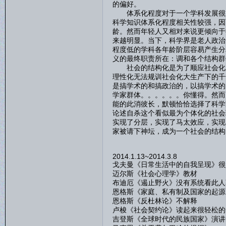
的偏好。
体系化程度对于一个学科发展很重
科学知识体系化程度相关性较强，因
龄。然而年轻人又相对来说更倾向于
来越明显。当下，科学界是老人政治
程度低的学科各年龄阶层容易产生分
义的最终职责所在：调和各个结构群
社会的结构化是为了顺应社会化大
理性化无法规训社会化大生产下的千
是搞学术的和搞政治的，以搞学术的
学家群体。。。。。。你懂得。然而
能的此消彼长，默顿恰恰选择了科学
论述自杀这个看似最为个体化的社会
实现了分层，实现了马太效应，实现
家被请下神坛，成为一个社会的结构
2014.1.13~2014.3.8
戈夫曼《日常生活中的自我呈现》很
迈尔斯《社会心理学》教材
布迪厄《遏止野火》没有系统看此人
恩格斯《家庭、私有制及国家的起源
恩格斯《反杜林论》不解释
卢梭《社会契约论》读起来很轻松的
吉登斯《全球时代的民族国家》演讲