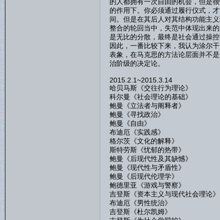
的人都拥有一次自由的机会，但是很
的作用下。你必须通过履行仪式，才
间。但是在其后人对其结构功能主义
整合的轮回当中，失范中体现出来的
是无比的分散，最终是社会通过操控
因此，一番比较下来，我认为涂尔干
表象，在马克思的方法论层面并不是
治阶级的决定论。
2015.2.1~2015.3.14
哈贝马斯《交往行为理论》
科尔曼《社会理论的基础》
鲍曼《立法者与阐释者》
鲍曼《寻找政治》
鲍曼《自由》
布迪厄《实践感》
格尔茨《文化的解释》
斯特劳斯《忧郁的热带》
鲍曼《后现代性及其缺憾》
鲍曼《现代性与矛盾性》
鲍曼《后现代伦理学》
鲍德里亚《游戏与警察》
吉登斯《资本主义与现代社会理论》
布迪厄《男性统治》
吉登斯《杜尔凯姆》