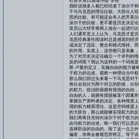
社会学系12级读书会 李尧
我听说很多人都已经结束了涂尔干和
干与马克思的理论比较。大部分人经
思的比较。有可能还会有人把齐美尔
涂尔干的比较，更不要提历史决定论
亚历山大经常将两人放在一起进行比
人们通常意义上认为，马克思才是历
克思经典著作阅读时总是感觉到经济
成决定了适应、整合和模式维持。而
的作用。实质上，这些都只是表象，
为了对历史决定论确立一个评判的维
反的词呢？我认为这样的一个词就是
斯·卢曼的定义，实施自由的能力被
于权力的论述。观察一种理论当中权
那么我们回过头来看一下马克思对于
将社会划分为两个对立的阶级，分别
的权力。统治阶级拥有很强的自由，
自由的人，就拥有摆脱被某个因素所
掌握生产资料者的决定。各种维度上
谓的权力精英理论。这是空间维度上
的大联合，那么就能够实现权力的反
我们再将目光转向涂尔干对于权力的
由与权力的论述。唯一我们可以意识
选择职业的自由的。除了这一点之外
偏差，你将会被规范所矫正。等于说