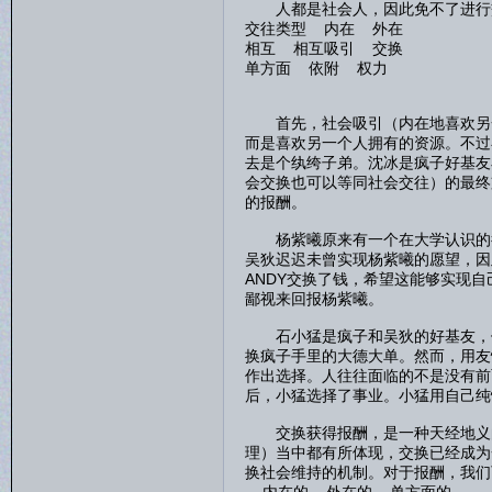
人都是社会人，因此免不了进行交
交往类型 内在 外在
相互 相互吸引 交换
单方面 依附 权力
首先，社会吸引（内在地喜欢另一
而是喜欢另一个人拥有的资源。不过
去是个纨绔子弟。沈冰是疯子好基友
会交换也可以等同社会交往）的最终
的报酬。
杨紫曦原来有一个在大学认识的很
吴狄迟迟未曾实现杨紫曦的愿望，因
ANDY交换了钱，希望这能够实现
鄙视来回报杨紫曦。
石小猛是疯子和吴狄的好基友，供
换疯子手里的大德大单。然而，用友
作出选择。人往往面临的不是没有前
后，小猛选择了事业。小猛用自己纯
交换获得报酬，是一种天经地义的
理）当中都有所体现，交换已经成为
换社会维持的机制。对于报酬，我们
内在的 外在的 单方面的