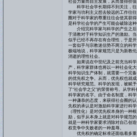
社会力量而自主发展，从而显得价值
科学社会学长期得不到关注，往往
学家与功利主义想去较远的工作往往
圈对于科学家的尊重往往会使其获得
是科学社会学的产生可能会破除这种
介绍完科学家与科学的产生之后，
于清教对于科学知识生产的激励。当
似乎已经不再存在有合理性，于是开
一套似乎与宗教迷信势不两立的科学
极端地说，科学家规范只是为新教伦
消逝的理性社会。
如果说在中世纪及之前充当科学职
产，科学家群体也将以一种社会化大
科学知识生产体制，就需要一个完备
的优先权之争。从而，优先权也就成
科学研究规范。科学的发现，被赋予
了“社会学之父”的荣誉称号。从学
科学家的名字。由于命名制度，科学
一种谦恭的态度，来获得社会圈的认
先权的承认是对激励科学家进行科学
（理性化）是对优先权本身的一种根
励，似乎从本身上就是对科学规范的
就是一种科学家要求消除对自己创造
权竞争中失败者的一种羞辱。
优先权的确定标准还面临着多重发