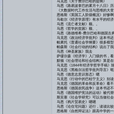
马克思《关于费尔巴哈的提纲》
马恩《路易波拿巴的雾月十八日》历
《大数据时代工作生活与思维的大变
恩格斯《英国工人阶级概况》好惨啊
马歇尔《经济学原理》有水平的经济
马恩《流亡者文献》额。。
马恩《哲学的贫困》额、、
马恩《路德维希-费尔巴哈和德国古典哲
马克思《政治经济学批判》这本书还
帕累托《普通社会学纲要》很多模型
帕森斯《社会行动的结构》说出了我
马恩《神圣家族》我去
萨缪尔森《经济学》入门级的书，看
默顿《社会理论和社会结构》算是在
马克思《1844年经济学哲学手稿
马克思《黑格尔法哲学批判导言》呃
马恩《德意志意识形态》嗯
马克思《行动中的巴枯宁主义》别读
马克思《德国的革命和反革命》看不
恩格斯《德国农民战争》这本书还不
马恩《德国维护宪法的运动》被代替
斯宾塞《社会学研究》可以当做社会
马恩《鸦片贸易史》嗯嗯
马恩《论住宅问题》还行，读读比较
恩格斯《自然辩证法》跟高中学的一