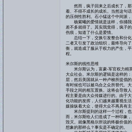
然而，疯子回来之后成长了，那是
着、不得不成长的成长。当然这句话
的压倒性胜利。石小猛这个中间派，
杨紫曦的爱情就是这样，你捅我一
差不多就得了。其实我觉得，疯子的
伤痕，知道了什么是爱情。
总结一下，交换引发整合和分化，
二者又引发了政治组织，最终导向了
衡，就造成了服从于权力的产生，平
程。
米尔斯的线性思维
米尔斯认为，富豪-军官权力精英
大众社会。米尔斯的逻辑是这样的：
层，然后美国就从一种卢梭所提倡的
有时候也可以被乌合之众所替代。大
手段之间的相互置换。这将会导致人
程主要是由大众传媒进行的。由于大
化功能的发挥，人们越来越重视生活
媒操纵着大众，使得大众不再具有主
米尔斯提到的这样一个过程，也许
而，米尔斯给人们造成了一种印象，
毁灭。就像黑格尔所说的终极价值的
想象的那样么？事实是不确定的。