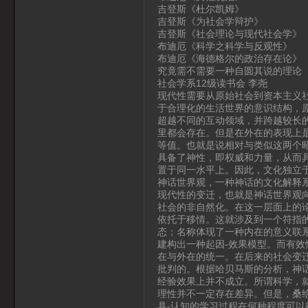
吉登斯《杜尔凯姆》
吉登斯《为社会学辩护》
吉登斯《社会理论与现代社会学》
布迪厄《科学之科学与反观性》
布迪厄《海德格尔的政治存在论》
究竟需不需要一种自圆其说的理论
社会学系12级读书会 李尧
现代性需要从原始社会到资本主义
于合理化的生活世界的意识结构，
超越不同的互动领域，并跨越较长
里都会存在。但是在外在的表现上
等值。也就是说相对与类似这两个
具备了神性，即权威和力量，从而
置于同一水平上。因此，文化独立
神话世界观，一种神话的文化解释
现代性的变迁，也就是神话世界观
社会的非自然化。在这一层面上的
依托于移情。这就涉及到一个符指
态；名称体现了一种内在的意义联
建构出一种起因-效果模型。而有
在与外在的统一。在后来的社会变
批判的。根据哈贝马斯的分析，神
经验效果上并不成立。所谓科学，
理性并不一定存在差异。但是，桑
具-认知的学习过程在何种程度可