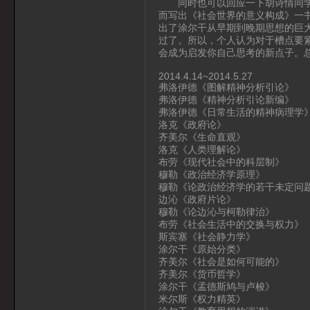
同时也可以回应一下胡诗情同学的
而写出《社会世界的意义构成》一
出了涂尔干从早期到晚期思想的巨
过了。所以，个人认为对于槽点要
会成为启发你自己思考的新点子。
2014.4.14~2014.5.27
弗洛伊德《图解精神分析引论》
弗洛伊德《精神分析引论新编》
弗洛伊德《日常生活的精神病理学
洛克《政府论》
齐美尔《生命直观》
洛克《人类理解论》
布劳《现代社会中的科层制》
穆勒《政治经济学原理》
穆勒《论政治经济学的若干未定问
边沁《政府片论》
穆勒《论边沁与柯勒律治》
布劳《社会生活中的交换与权力》
斯宾塞《社会静力学》
涂尔干《原始分类》
齐美尔《社会是如何可能的》
齐美尔《货币哲学》
涂尔干《孟德斯鸠与卢梭》
米尔斯《权力精英》