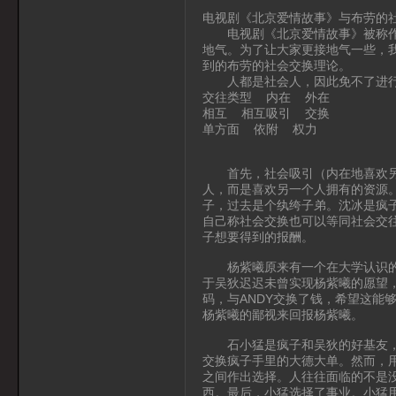
电视剧《北京爱情故事》与布劳的
电视剧《北京爱情故事》被称作当
地气。为了让大家更接地气一些，
到的布劳的社会交换理论。
人都是社会人，因此免不了进行
交往类型 内在 外在
相互 相互吸引 交换
单方面 依附 权力
首先，社会吸引（内在地喜欢另一
人，而是喜欢另一个人拥有的资源
子，过去是个纨绔子弟。沈冰是疯
自己称社会交换也可以等同社会交
子想要得到的报酬。
杨紫曦原来有一个在大学认识的很
于吴狄迟迟未曾实现杨紫曦的愿望，
码，与ANDY交换了钱，希望这能
杨紫曦的鄙视来回报杨紫曦。
石小猛是疯子和吴狄的好基友，供
交换疯子手里的大德大单。然而，
之间作出选择。人往往面临的不是
西。最后，小猛选择了事业。小猛