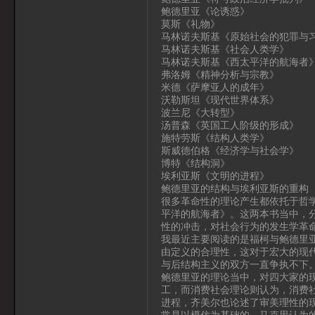
鲍德里亚《论诱惑》
莫斯《礼物》
马林诺夫斯基《原始社会的犯罪与
马林诺夫斯基《社会人类学》
马林诺夫斯基《西太平洋的航海者
弗洛姆《精神分析与宗教》
米德《萨摩亚人的成年》
沃勒斯坦《现代世界体系》
波兰尼《大转型》
汤普森《英国工人阶级的形成》
施特劳斯《结构人类学》
斯威德伯格《经济学与社会学》
博特《结构洞》
埃利亚斯《文明的进程》
鲍德里亚的结构与埃利亚斯的重构
很多革命性的理论产生都依托于哲
平洋的航海者》。这两本书当中，
性的冲击，对社会行为的发生学革
我最近主要阅读的是福柯与鲍德里
由定义的合理性，这对于宏大的现
与后结构主义的双方一直争执不下
鲍德里亚的理论当中，对四大家的
工，而消费社会理论则认为，消费
进程，齐美尔也论述了审美理性的
常是以模仿为基础的。马克思认为