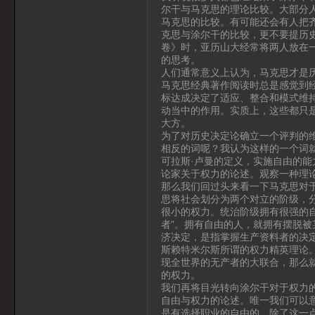
尔干与马克思的理论比较。大部分
马克思的比较。有可能还会有人把
克思与涂尔干的比较，更不要提历史
卷》时，亚历山大经常将两人放在
的思考。
人们通常意义上认为，马克思才是
马克思经典著作阅读时总是感觉到
标达成决定了适应、整合和模式维
动当中的作用。实质上，这些都只
大方。
为了对历史决定论确立一个评判的
相反的词呢？我认为这样的一个词
可拉斯·卢曼的定义，实施自由的
论家关于权力的论述。观察一种理
那么我们回过头来看一下马克思对
思将社会划分为两个对立的阶级，
很小的权力。统治阶级拥有很强的
者”。拥有自由的人，就拥有摆脱
济决定，是指掌握生产资料者的决
斯赖特米尔斯所谓的权力精英理论
现全世界的无产者的大联合，那么
的权力。
我们再将目光转向涂尔干对于权力
自由与权力的论述。唯一我们可以
是有选择职业的自由的。除了这一