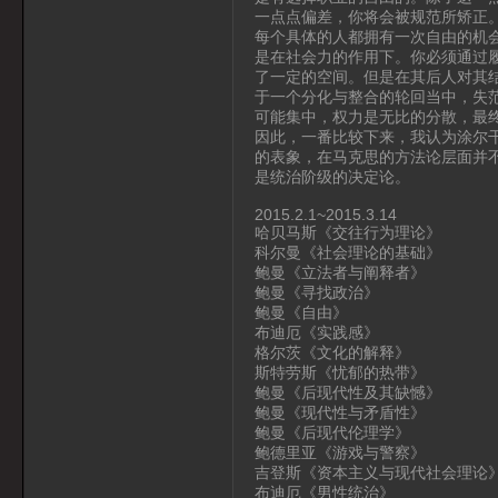
一点点偏差，你将会被规范所矫正
每个具体的人都拥有一次自由的机
是在社会力的作用下。你必须通过
了一定的空间。但是在其后人对其
于一个分化与整合的轮回当中，失
可能集中，权力是无比的分散，最
因此，一番比较下来，我认为涂尔
的表象，在马克思的方法论层面并
是统治阶级的决定论。
2015.2.1~2015.3.14
哈贝马斯《交往行为理论》
科尔曼《社会理论的基础》
鲍曼《立法者与阐释者》
鲍曼《寻找政治》
鲍曼《自由》
布迪厄《实践感》
格尔茨《文化的解释》
斯特劳斯《忧郁的热带》
鲍曼《后现代性及其缺憾》
鲍曼《现代性与矛盾性》
鲍曼《后现代伦理学》
鲍德里亚《游戏与警察》
吉登斯《资本主义与现代社会理论
布迪厄《男性统治》