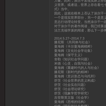
力量。此时，涂尔干发现实际上存
义世界。或者说，世界上存在着七
式》当中。
因此，这就在根本上否认了涂尔干
一个是现实世界部分，另一个是意
意志行动理论转变。当然涂尔干一
对于涂尔干的著作阅读，我已经算
法兰克福学派的阅读，那么下一步
2014.5.27~2014.7.3
滕尼斯 《共同体与社会》
曼海姆《卡尔曼海姆精粹》
曼海姆《文化社会学论集》
曼海姆《保守主义》
舍勒《知识社会学问题》
米德《心灵，自我与社会》
曼海姆《重建时代的人与社会》
滕尼斯《新时代的精神》
曼海姆《意识形态与乌托邦》
舒茨《社会世界的意义构成》
舒茨《社会实在问题》
舒茨《社会理论研究》
舒茨《现象学哲学研究》
吉登斯英文版《社会学》
曼海姆《思维的结构》
伯格《现实的社会构建》