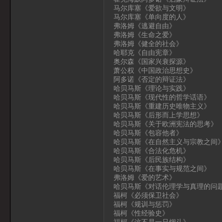
马尔库塞《爱欲与文明》
马尔库塞《单向度的人》
弗洛姆《逃避自由》
弗洛姆《生命之爱》
弗洛姆《健全的社会》
哈耶克《自由宪章》
奥尔森《国家兴衰探源》
萧公权《中国政治思想史》
阿多诺《否定的辩证法》
哈贝马斯《理论与实践》
哈贝马斯《现代性的哲学话语》
哈贝马斯《重建历史唯物主义》
哈贝马斯《后形而上学思想》
哈贝马斯《关于欧洲宪法的思考》
哈贝马斯《包容他者》
哈贝马斯《在自然主义与宗教之间
哈贝马斯《合法化危机》
哈贝马斯《后民族结构》
哈贝马斯《在事实与规范之间》
弗洛姆《爱的艺术》
哈贝马斯《对话伦理学与真理的问
福柯《必须保卫社会》
福柯《规训与惩罚》
福柯《性经验史》
福柯《这不是一只烟斗》