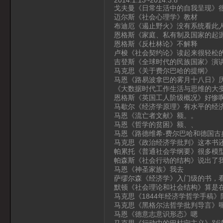
戈夫曼《日常生活中的自我呈现》
迈尔斯《社会心理学》教材
布迪厄《遏止野火》没有系统看此
恩格斯《家庭、私有制及国家的起
恩格斯《反杜林论》不解释
卢梭《社会契约论》读起来很轻松
吉登斯《全球时代的民族国家》演
马克思《关于费尔巴哈的提纲》
马恩《路易波拿巴的雾月十八日》
《大数据时代工作生活与思维的大
恩格斯《英国工人阶级概况》好惨
马歇尔《经济学原理》有水平的经
马恩《流亡者文献》额。。
马恩《哲学的贫困》额、、
马恩《路德维希-费尔巴哈和德国古典
马克思《政治经济学批判》这本书
帕累托《普通社会学纲要》很多模
帕森斯《社会行动的结构》说出了
马恩《神圣家族》我去
萨缪尔森《经济学》入门级的书，
默顿《社会理论和社会结构》算是
马克思《1844年经济学哲学手稿
马克思《黑格尔法哲学批判导言》
马恩《德意志意识形态》嗯
马克思《行动中的巴枯宁主义》别