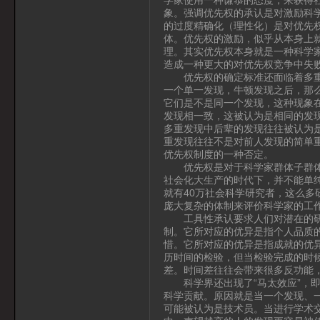
象。强调优先权的承认是对激励科
的过度精确化（理性化）是对优先
体。优先权的激励，似乎从本身上
理。其实优先权本身就是一种科学
造成一种更大的对优先权竞争中失
优先权的确定标准还面临着多重发
一个单一发现，牛顿发现之后，那
它们是不是同一个发现，这种现象
发现相一致，这被认为是相同的发
多重发现中后辈的发现往往被认为
重发现往往不是对前人发现的简单
优先权制度的一种否定。
优先权是对于科学家群体子群体分
社会化大生产的时代下，并不能单
就有40万社会科学研究者，这么
庞大复杂的体制来评价科学家的工
工具性承认要求人们对潜在的研究
制。它所对应的优异是指个人品质
惜。它所对应的优异是指成就的优
历时间的检验，但当检验完成的时
差。时间差往往会带来很多反功能
科学界还出现了“马太效应”，即
科学贡献。原因就是当一个发现、
可能被认为是技术员。当进行学术