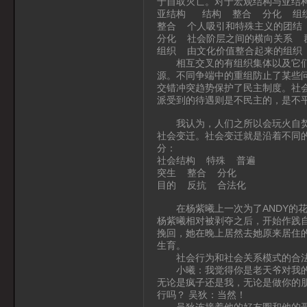
于自取灭亡。对于宏观结构与亚结
亚结构 结构 整合 分化 组
整合 个人吸引和特殊主义的团结
分化 社会阶层之间的横向关系 
组织 由文化价值整合起来的组织
相互交叉的有组织集体以及它们之
源。不同争端中的重组防止了某些
交错冲突趋势保护了民主制度。社
派受到的待遇则是不民主的，是不
我认为，人们之所以会玩火自焚，
社会变迁。社会变迁就是沿着不同
分：
社会结构 特殊 普遍
突生 整合 分化
目的 反抗 合法化
在杨紫曦上一次为了ANDY的花
杨紫曦相对被剥夺之后，开始作践
挽回，她在晚上居然去她原来居住
生育。
社会行为和社会关系模式的合法化
小曦：我觉得你是老天爷对我的馈
无论是疯子还是我，无论是做你的
行吗？ 吴狄：当然！
吴狄连接着他的好友圈和他的哥哥