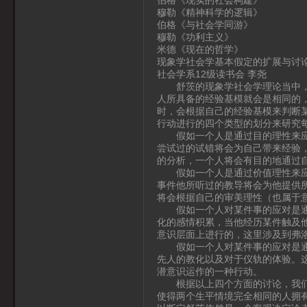
穆勒《精神科学的逻辑》
伯格《与社会学同游》
穆勒《功利主义》
米德《现在的哲学》
现象学社会学基本假定的扩展与讨
社会学系12级读书会 李尧
舒茨的现象学社会学理论当中，存
人所具备的经验基模就会是相同的
时，会根据自己的经验基模来判断
行动进行的四个类型的划分来研究
假如一个人是通过目的理性来应对
尝试过的试错将会为自己带来经验
的分析，一个人将会有目的地通过
假如一个人是通过价值理性来应对
事件他所听过的教导将会为他提供
将会根据自己的审美理性（也属于
假如一个人对某件事的应对是通过
化的感情积累，当他经历某件触及
意识层面上进行的，这里涉及到弗
假如一个人对某件事的应对是通过
先人的教化以及对于仪轨的体验。
潜意识运作的一种行动。
根据以上四个方面的讨论，我们可
使得两个生平情境完全相同的人拥