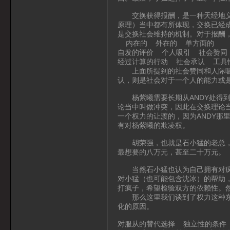
交换获得报酬，是一种天经地义的
原理）当中都有所体现，交换已经
是交换社会维持的机制。对于报酬
内在的 外在的 单方面的
自发的评价 个人吸引 社会赞同
经过计算的行动 社会承认 工具
上面所提到的社会赞同和人际吸引
认，则是社会对于一个人的能力或
杨紫曦需要长期从ANDY处得到m
论当中叫做冲突，因此在交换理论当
一个权力的让渡的，因为ANDY那
有对杨紫曦的欺凌权。
胡荣强，也就是石小猛的老总，希
最想要的八万元，甚至二十万元。
当然石小猛也认为自己拥有对疯子
对小猛（也可能包含沈冰）的帮助
打疯子，希望检验双方的依赖性。
那么这里我们谈到了权力这种东西
化的原因。
对服从的替代选择 独立性的条件