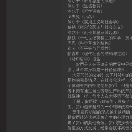
涂尔干《教育思想的演进》
涂尔干《道德教育》
涂尔干《哲学讲稿》
戈夫曼《污名》
涂尔干《实用主义与社会学》
穆勒《密尔论民主与社会主义》
涂尔干《乱伦禁忌及其起源》
默顿《十七世纪英格兰的科学、技
库恩《科学革命的结构》
布劳《不平等与异质性》
帕森斯《现代社会的结构与过程》
《货币哲学》报告
货币是人在不确定的世界中寻找到
度，甚至本身就是一种价值理性。
大宗商品的交易引发了对货币的需
易物的完美情况。在社会化这样一
个体都有自由拒绝使用货币，但是
者不拥有通过自己劳动生产出的产
就像神一样，每个人在大环境下都
于是，货币被当做审美，具备了一
围。货币越来越成为一个纯粹的符
货币发挥功能的形式越来越精确，
是货币经济这种现象产生的心理力
走了货币的其他价值。货币交换价
价值的方式发展，经常会破坏高贵