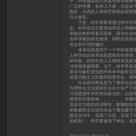
中，声望越高的人的发现更容易被
广泛的传播，会傍上大家，但是由
因此，出色的人和研究机构会获得
马太效应。
于是，科学界希望通过科学共同体
志。科学杂志主要是由评议人和编
率较自然科学要高很多，因为社会
击科学家的研究热情，同时也容易
也会有不同的偏好。
体系化程度对于一个学科发展很重
人科学知识体系化程度相关性较强
的年龄。然而年轻人又相对来说更
冲突越来越明显。当下，科学界是
系化年龄程度低的学科各年龄阶层
就是功能主义的最终职责所在：调
社会的结构化是为了顺应社会化大
为理性化无法规训社会化大生产下
分别是搞学术的和搞政治的，以搞
研究科学家群体。。。。。。你懂
造及其功能的此消彼长，默顿恰恰
的权威而去论述自杀这个看似最为
能互动当中，实现了分层，实现了马
价机制）。科学家被请下神坛，成
2014.1.13~2014.3.8