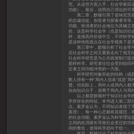
究。从这些方面入手，社会学家应
功能）。最后，说明自己理论的可
第二章，默顿引用了兹纳尼茨基的
的忠诚信徒、创造者与探索者等等
功能。扮演者的社会地位为其确立
价。这是科学社会学（也是知识社
样，道德高尚价值中立，不对科学
是这种传统观点在社会学视角下是
第三章中，默顿分析了社会学与其
后社会科学之间又重新走向了相互
社会科学研究是为公共政策制订提
那样科学。研究者往往会受到组织
定者之间功能冲突的一方面。
科学研究对象所处的结构（或群体
数人持有一种“局内人信条”或是“
楚。但实际上，局外人或局内人都
自由知识分子，游离于局内人与局
以上都是默顿对于知识社会学的回
学所存在的特征。本书进入第二部
点。索罗金认为，不同知识表现了
真理）。每一种心态都有其规范，
的社会功能。索罗金认为科学理论是
之间的此消彼长导致社会变迁的功
间的整合，使得科学趋向于统一。
然后，默顿讨论了科学的社会和文