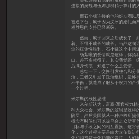
连接的吴魏与伍媚那群精于算计的
而石小猛连接的他的好友圈以及梁
被逼下台，疯子因为沈冰的婚礼而
程胜恩的支持已经断裂。
然而，疯子回来之后成长了，那是
着、不得不成长的成长。当然这句
业的压倒性胜利。石小猛这个中间
杨紫曦的爱情就是这样，你捅我一
口。差不多就得了。其实我觉得，
后满身伤痕，知道了什么是爱情。
总结一下，交换引发整合和分化，
治，二者又引发了政治组织，最终
不平衡，就造成了服从于权力的产
一个过程。
米尔斯的线性思维
米尔斯认为，富豪-军官权力精英
种大众社会。米尔斯的逻辑是这样
阶层，然后美国就从一种卢梭所提倡
概念有时候也可以被乌合之众所替
目标与手段之间的相互置换。这将
化，这个过程主要是由大众传媒进
化和消费符号化功能的发挥，人们