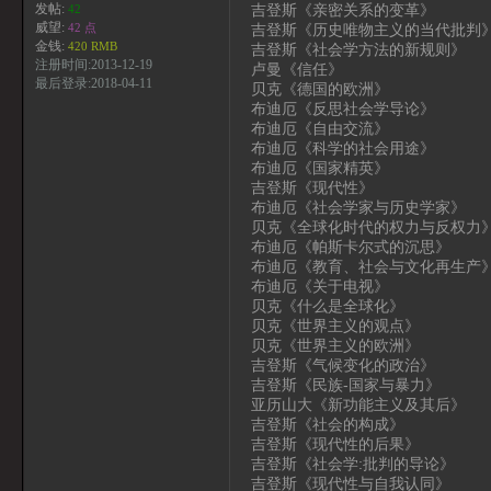
吉登斯《亲密关系的变革》
发帖:
42
威望:
吉登斯《历史唯物主义的当代批判
42 点
金钱:
420 RMB
吉登斯《社会学方法的新规则》
注册时间:2013-12-19
卢曼《信任》
最后登录:2018-04-11
贝克《德国的欧洲》
布迪厄《反思社会学导论》
布迪厄《自由交流》
布迪厄《科学的社会用途》
布迪厄《国家精英》
吉登斯《现代性》
布迪厄《社会学家与历史学家》
贝克《全球化时代的权力与反权力
布迪厄《帕斯卡尔式的沉思》
布迪厄《教育、社会与文化再生产
布迪厄《关于电视》
贝克《什么是全球化》
贝克《世界主义的观点》
贝克《世界主义的欧洲》
吉登斯《气候变化的政治》
吉登斯《民族-国家与暴力》
亚历山大《新功能主义及其后》
吉登斯《社会的构成》
吉登斯《现代性的后果》
吉登斯《社会学:批判的导论》
吉登斯《现代性与自我认同》