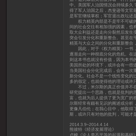
中。美国军人治国情况会持续多久
得了军人治国之后，杰斐逊等文官
是军官继续掌权；军官退出政坛还
权力精英内部是不是牢不可破的呢
间的社会交往有相加强的因素，也
取大众利益还是走向分裂然后发生
突会引发分化和重新整合。甚至在
精英与大众之间的分化和重新整合
因此，对于《权力精英》一书，米
逐渐走向一种彻底分化的危机。在
则这本书也就没有价值，因为本书
美国所处的环境下，或许会有一些
当美国社会分化完成后，会有一次
新分化。社会不是一个线性变化的
多的假定，也就使得他的理论或许
不过，米尔斯的真正价值并不在于
研究提出一个思路，也就是批判的
富，也就为后人提供了更为宽广的
尔斯经常有颇有见识的阐述或分析
更像凡伯伦；在我心目中，他取得
斯，或许只有对他的批判，可能才
2014.3.9~2014.4.14
熊彼特《经济发展理论》
卢梭《论人类不平等的起源和基础