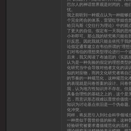
巴尔人的神话世界观是封闭的，他
忧。
我之前听到一种观点认为一种能够
个完全闭合的体系，雷望红学姐也
哈贝马斯《交往行为理论》中的观
了更大的自信。假定有一天我的思
小补即可。那么我的研究将只能在
行反思。因此我就只能去依托于我
论假定通常建立在韦伯所谓的“理想
们对韦伯的理想类型理论进行一个
后来，我又阅读了布迪厄的《实践
认为是一种先验的假定的理想类型的
化研究当中会导致对他者文化的误
似的对应物，而跨文化研究者将自
的节奏的一种规范化，这种规范化
的表现就是问卷答案的设计。问卷
我，认为地方性知识并不存在。但
具备合理性的基础之上的，这个是
态，而意识形态很难以普世价值统
知识为讨论基点依旧是一个伪命题
化冲突。
同样，将反思引入到社会科学领域
一种类似于普世价值的标准，这种
经验研究被要求遵循规范化的流程
理论研究无法精确地表示模糊，规