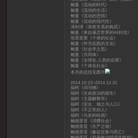
鲍曼《流动的时代》
鲍曼《流动的生活》
鲍曼《流动的恐惧》
鲍曼《流动的现代性》
泽利泽《亲密关系的购买》
鲍曼《来自液态世界的44封信》
埃里亚斯《个体的社会》
鲍曼《作为实践的文化》
鲍曼《社会学之思》
鲍曼《共同体》
鲍曼《全球化:人类的后果》
鲍曼《个体化社会》
本月的总结见图片
2014.10.22~2014.12.31
福柯《词与物》
福柯《生命政治的诞生》
福柯《主题解释学》
福柯《安全、领土与人口》
福柯《不正常的人》
福柯《马奈的绘画》
鲍德里亚《消费社会》
鲍德里亚《生产之镜》
鲍德里亚《象征交换与死亡》
鲍德里亚《符号政治经济学批判》