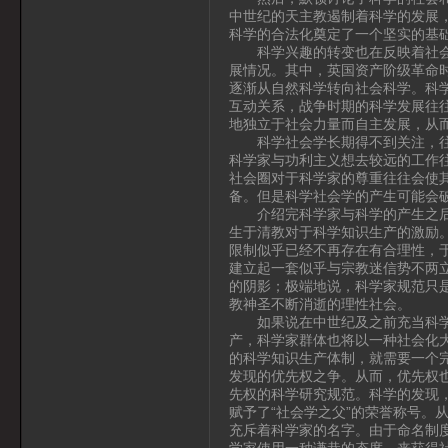
中世纪的天主教遏制着科学的发展
科学的合法化奠定了一个坚实的基
科学兴趣的转变也在反映着社会的
展情况。其中，英国资产阶级革命
逐渐从自然科学转向社会科学。科
互动关系，战争时期的科学发展往
地独立于社会力量而自主发展，从
科学社会学长期得不到关注，往往
科学家与功利主义想去较远的工作
社会圈对于科学家的尊重往往会使
备。但是科学社会学的产生可能会
介绍完科学家与科学的产生之后，
生于清教对于科学知识生产的激励
限制似乎已经不再存在有合理性，
建立起一套似乎与宗教迷信势不两
的阴影；极端地说，科学家规范只
教神圣不断消逝的理性社会。
如果说在中世纪及之前充当科学职
产，科学家群体也将以一种社会化
的科学知识生产体制，就需要一个
发现的优先权之争。从而，优先权
先权的科学研究规范。科学的发现
赋予了“社会学之父”的荣誉称号。
充斥着科学家的名字。由于命名制
学家使用一种谦恭的态度，来获得