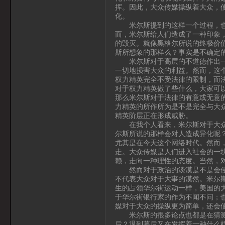
挥。因此，大众传媒操纵着大众，
化。
米尔斯提到的这样一个过程，也许
而，米尔斯给人们造成了一种印象
的毁灭。就像黑格尔所说的终极价
斯所想象的那样么？事实是不确定
米尔斯对于高层的不道德作出一个
一切地损害大众的利益。然而，这
权力精英完全不受法律的限制，而
对于权力精英做了些什么，大家可
那么米尔斯对于法律的有意或无意
力精英的所作所为是不是完全与大
精英阶层正在形成威胁。
在我个人看来，米尔斯对于大众传
尔斯所说的那样会对人造成异化呢
尤其是在今天这个网络时代。然而
走。大众传媒是人们进入社会的一
赖，走向一种理性的态度。当然，
然而对于政治的淡漠是不是会侵蚀
不代表大众对于大事的漠然。米尔
生的占领华尔街运动一样，美国的
于华尔街银行家的作为不闻不问；
媒对于大众的操纵更为简单，还会
米尔斯的很多论点也都是在猜测。
后？退到幕后又在发挥着一种什么