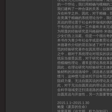
的一个悖论，我们用精确与模糊的
我们建构了一种合谋的关系，以保
斥在科学之外。因此，对于精确，
在类属于精确的系统理论当中，我
其说的理论置于社会科学场域的偶
于韦伯的去世这一工作最终并未完
为明显的经验研究是玛格丽特·米
少女们告上法庭。但是一个很出奇
本书作为青少年社会学或是教育社
米德著作介绍的背后加述了对于米
范的经验研究著作在因其理论创新
之中，都对于系统理论对现实的误
统应当接受反思，对于研究者自身
些模糊性理论，通常是理论系统革
因此，在理论研究与经验研究主体
验材料的演说场域中，演说者占据
惯习，这种惯习是依托于旧有范式
阻碍力量。无法自圆其说的理论及
此，对于无法自圆其说的理论及没
会科学场域变迁扫清道路的最有效
自圆其说与开放性，另一方面要警
2015.1.1~2015.1.30
鲍曼《废弃的生命》
埃里亚斯《论文明、权力与知识》