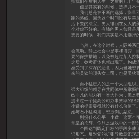
择我们今后的人生，之后的几十年都
但是其实有的时候，选择并不一
我们总是在不断的选择，衡量不同
跑的路线。因为这个时间没有尽善
活下去的法宝。男人徘徊在女人的
个对你不好的。有钱的男人曾经是
想要的时候，我们其实是不用选择
当然，在这个时候，人际关系已经
会流动。静止社会中是零和博弈，
要的保护措施，以免被超过某人控
之后，参考群体也就出现了。构成
感受到了深深的恶意，因为当她想
来的吴狄的顶头女上司，也是吴狄
而小猛进入的是一个大型组织。大
强大组织的领导在共同体中所掌握
己非凡的能力有一番大作为，但是
提出过一个提高公司办事效率的很
小猛的提案显得就没有什么价值了
始与石小猛勾搭，想扳倒洪副总。
别提什么公平，小猛，这两个字是
堂皇的托辞。你只是游戏中的一部
企图达到既定目标的手段变成了代
识形态。反对党的扩张导致意识形