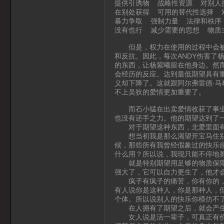
提供引诱物 战略性资源 对别人
在别处获得 可用的替代性选择 
暴力争取 强制力量 法律和秩序
没有也行 减少需要的思想 物质
但是，权力在使用的过程中会被消
和反抗。因此，每次ANDY伤害了
的东西，让杨紫曦留在他身边。然
会经历的反应。达到最低期望具有
义却下降了。这就跟阿尔弗雷德·
不上吴狄的爱情更加重要了。
而石小猛在出卖爱情收获了事业的
也没有还手之力。他的期望达到了
对于期望这种东西，北爱里面有
想当初我是那么渴望开宝马住别墅
候，那些所有我曾经假象过的快乐
什么用？所以说，我现只能不停地
就是特别期望用足够的物质保障去
强大了，它可以自力更生了，他才
疯子有疯子的痛苦，你有你的，我
有人说你是这种人，你是那种人，
个体。所以说别人的快乐你模仿不
在人拥有了期望之后，就会产生
女人说是活一辈子，可真正有价值的