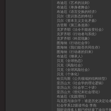
布迪厄《艺术的法则》
布迪厄《单身者舞会》
布迪厄《语言交换的经济》
贝尔《意识形态的终结》
贝尔《资本主义文化矛盾》
吉登斯《第三条道路》
克罗齐耶《法令不能改变社会》
克罗齐耶《行动者与系统》
克罗齐耶《科层现象》
图海纳《行动社会学》
图海纳《我们能否共同生存》
图海纳《行动者的归来》
布迪厄《继承人》
贝克《全球热恋》
贝克《风险社会》
贝克《全球风险社会》
贝克《个体化》
哈贝马斯《公共领域的结构转型》
亚历山大《社会学的理论逻辑》
亚历山大《社会学二十讲》
亚历山大《世纪末社会理论》
布迪厄《实践理性》
马克思与涂尔干：谁是历史决定论
社会学系12级读书会 李尧
我听说很多人都已经结束了涂尔干