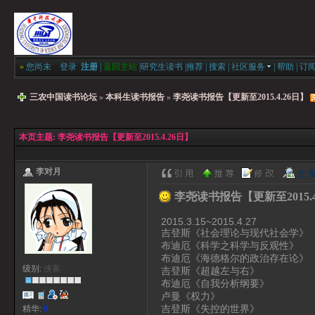
»
您尚未
登录
注册
|
返回主站
|
研究生读书
|
推荐
|
搜索
|
社区服务
|
帮助
|
订
三农中国读书论坛
»
本科生读书报告
»
李尧读书报告【更新至2015.4.26日】
本页主题:
李尧读书报告【更新至2015.4.26日】
李对月
李尧读书报告【更新至2015.4
2015.3.15~2015.4.27
吉登斯《社会理论与现代社会学》
布迪厄《科学之科学与反观性》
布迪厄《海德格尔的政治存在论》
级别:
侠客
吉登斯《超越左与右》
布迪厄《自我分析纲要》
卢曼《权力》
吉登斯《失控的世界》
精华:
0