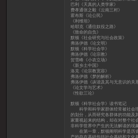
巴利《天真的人类学家》
费孝通张之毅《云南三村》
霍布斯《论公民》
《利维坦》
哈耶克《通往奴役之路》
《致命的自负》
默顿《社会研究与社会政策》
弗洛伊德《论文明》
默顿《科学社会学》
弗洛伊德《论宗教》
贺雪峰《小农立场》
《新乡土中国》
洛克《论宗教宽容》
弗洛伊德《梦的解析》
弗洛伊德《诙谐及其与无意识的关
《论文学与艺术》
《性欲三论》
默顿《科学社会学》读书笔记
科学和科学家群体经常被社会理论
的划分，从而研究各群体的功能及
家重视起来的结构，却在对整个社
非科学世界中产生的无法解读的现
在第一章，默顿阐明科学是历史的
产的存在基础包括社会基础和文化