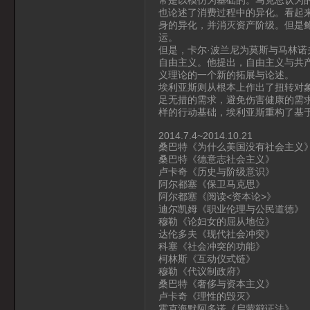
也论述了消费过程中的异化。看起
身的异化，并消灭资产阶级。但是
运。
但是，卡尔·波兰尼为莫斯与马林
自由主义。他提出，自由主义与共
义理论的一个新的拓展与论述。
埃利亚斯则从根本上作出了扭转对
足无措的需求，避免伤害健康的需
样的行动基础，埃利亚斯重构了基
2014.7.4~2014.10.21
桑巴特《为什么美国没有社会主义
桑巴特《德意志社会主义》
卢卡奇《历史与阶级意识》
阿尔都塞《保卫马克思》
阿尔都塞《阅读<资本论>》
迪尔凯姆《职业伦理与公民道德》
穆勒《论妇女的屈从地位》
达伦多夫《现代社会冲突》
科塞《社会冲突的功能》
柯林斯《互动仪式链》
穆勒《代议制政府》
桑巴特《奢侈与资本主义》
卢卡奇《理性的毁灭》
霍克海默阿多诺《启蒙辩证法》