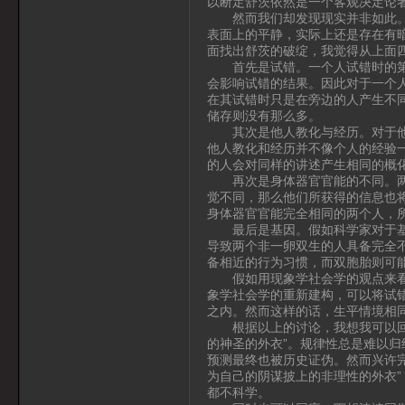
以断定舒茨依然是一个客观决定论
然而我们却发现现实并非如此。舒
表面上的平静，实际上还是存在有
面找出舒茨的破绽，我觉得从上面
首先是试错。一个人试错时的第一
会影响试错的结果。因此对于一个
在其试错时只是在旁边的人产生不
储存则没有那么多。
其次是他人教化与经历。对于他人
他人教化和经历并不像个人的经验
的人会对同样的讲述产生相同的概
再次是身体器官官能的不同。两个
觉不同，那么他们所获得的信息也
身体器官官能完全相同的两个人，
最后是基因。假如科学家对于基因
导致两个非一卵双生的人具备完全
备相近的行为习惯，而双胞胎则可
假如用现象学社会学的观点来看，
象学社会学的重新建构，可以将试
之内。然而这样的话，生平情境相
根据以上的讨论，我想我可以回应
的神圣的外衣”。规律性总是难以
预测最终也被历史证伪。然而兴许
为自己的阴谋披上的非理性的外衣
都不科学。