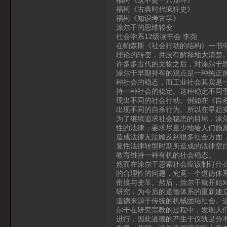
福柯《古典时代疯狂史》
福柯《知识考古学》
涂尔干的思维转变
社会学系12级读书会 李尧
在帕森斯《社会行动的结构》一书
理论的转变，并没有解释地太清楚
许多多古代的文物之后，对涂尔干
涂尔干早期持有的观点是一种纯正
种社会的稳态，而工业社会其实是
持一种社会的稳定。这种稳定不同
现出不同的社会行动。例如在《自
出现不同的自杀行为。所以在早起
为了继续追求社会稳态的目标，涂
性的法律，要求尽量少地给人们施
造成法律无法顾及到很多社会方面
复性法律转型时期所造成的法律空
教育维持一种有机的社会稳态。
然而在涂尔干思索社会应该制订什
的合理性的问题，究竟一个道德体
衔接与变革。然后，涂尔干就开始
研究，为今后的道德体系的重新建
道德来源于传统的机械团结社会。
尔干在研究宗教的过程中，发现人
进行，因此道德的产生于仪轨是分