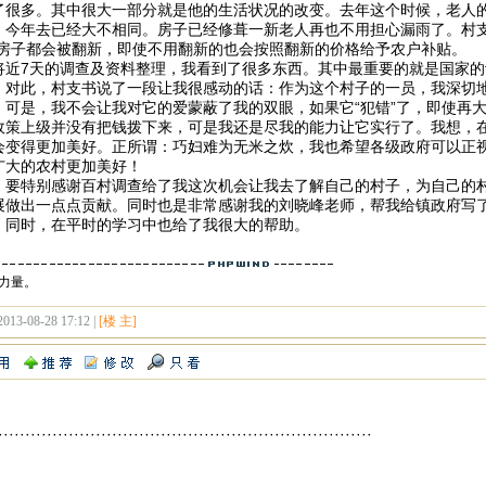
了很多。其中很大一部分就是他的生活状况的改变。去年这个时候，老人
，今年去已经大不相同。房子已经修葺一新老人再也不用担心漏雨了。村支书
的房子都会被翻新，即使不用翻新的也会按照翻新的价格给予农户补贴。
将近7天的调查及资料整理，我看到了很多东西。其中最重要的就是国家
。对此，村支书说了一段让我很感动的话：作为这个村子的一员，我深切
。可是，我不会让我对它的爱蒙蔽了我的双眼，如果它“犯错”了，即使再
政策上级并没有把钱拨下来，可是我还是尽我的能力让它实行了。我想，
会变得更加美好。正所谓：巧妇难为无米之炊，我也希望各级政府可以正
广大的农村更加美好！
，要特别感谢百村调查给了我这次机会让我去了解自己的村子，为自己的
展做出一点点贡献。同时也是非常感谢我的刘晓峰老师，帮我给镇政府写
。同时，在平时的学习中也给了我很大的帮助。
力量。
2013-08-28 17:12 |
[楼 主]
·····································································