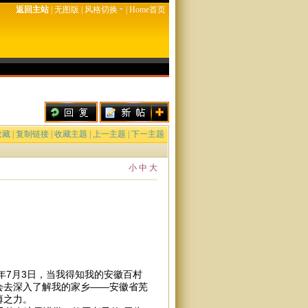
返回主站
|
无图版
|
风格切换
|
Home首页
收藏
|
复制链接
|
收藏主题
|
上一主题
|
下一主题
小
中
大
年7月3日，当我得知我的安徽百村
会去深入了解我的家乡——安徽省芜
薄之力。