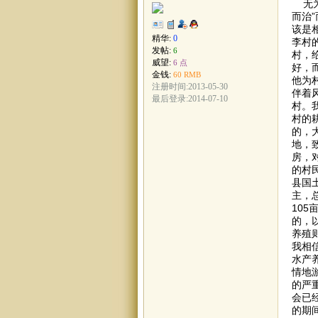
无为
而治
该是
精华:
0
李村
发帖:
6
村，
威望:
6 点
好，
金钱:
60 RMB
他为
注册时间:2013-05-30
伴着
最后登录:2014-07-10
村。
村的
的，
地，
房，
的村
县国
主，
10
的，
养殖
我相
水产
情地
的严
会已
的期