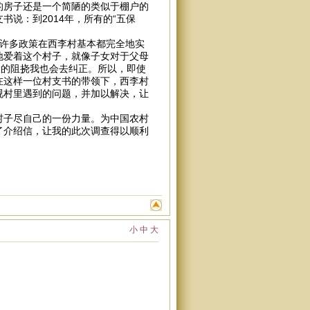
的房子还是一个简陋的类似于棚户的
说：到2014年，所有的“五保
的许多政策在西李村基本都完全地实
地爱着这个村子，就像子女对于父母
大的阻挠我也会去纠正。所以，即使
在这样一位村支书的带领下，西李村
视村里遇到的问题，并加以解决，让
村子尽自己的一份力量。为中国农村
了介绍信，让我的此次调查得以顺利
小
中
大