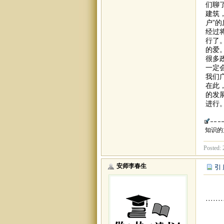
们聊
建筑
户”
经过
行了
的爱
很多
一定
我们
在此
的发
进行
知识的
Posted: 
安师李春生
·······