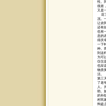
性。
很差
又是
花了
况。
让农
还有
也有
息的
得庆
一下
种。
到这
为可
仅仅
也应
物质
活。
第三
了老
人。
助。
的补
村民
狗盗