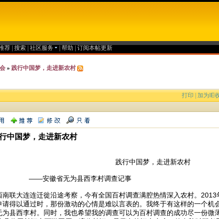
推荐
|
搜索
|
社区服务
|
帮助
|
订阅本帖更新
会
»
践行中国梦，走进新农村
打印
|
加为IE
行中国梦，走进新农村
践行中国梦，走进新农村
—安徽省无为县西李村调查记事
西南联大连连迁徙沿途考察，今有全国百村调查满腔热情深入农村。2013
申请得以通过时，那份激动的心情是难以言表的。我终于有这样的一个机
无为县西李村。同时，我也希望我的调查可以为百村调查的成功尽一份微