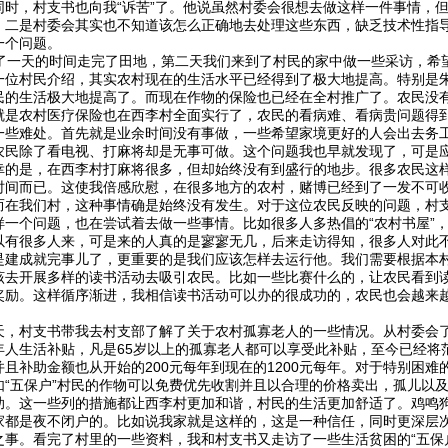
同时，村支书也向我“诉苦”了。他说虽然村委会很想去做这样一件事情，
，二是村委会其实也不知道该怎么正确地去处理这些东西，缺乏技术性指
一个问题。
一天的时间走完了田地，第二天我们来到了村民的家中做一些采访，希
一位村民介绍，其实农村现在的生活水平已经得到了极大地提高。特别是
民的生活极大地提高了。而现在作物的保险也已经在全村推广了。农民没
就是农村医疗保险也在西李村全面实行了，农民的看病难、看病贵问题得
一些难处。首先就是业余时间没有事做，一些希望家境更好的人会出去务
农民除了看电视、打麻将却是无事可做。这个问题我也早就发现了，可是
幸的是，在西李村打麻将很多，但却始终没有到盛行的地步。很多农民这
时间而已。这使我倍感欣慰，在很多地方的农村，赌博已经到了一发不可
而在我们村，这种事情确是始终没有发生。对于这位农民反映的问题，村
样一个问题，也在尝试着去做一些事情。比如很多人多热倡的“农村书屋”
以有很多人来，可是来的人真的是寥寥无几，后来走访得知，很多人对此
是建成就完事儿了，更重要的是我们应该怎样去运行他。我们需要根据本
该去开展多样的读书活动去吸引农民。比如一些比赛什么的，让农民看到
奖励。这样循序渐进，我相信读书活动可以办的很成功的，农民也会越来
天，村支书带我去村支部了解了关于农村孤寡老人的一些情况。从村委会了
年人生活补贴，凡是65岁以上的孤寡老人都可以享受此补贴，至今已经将
并且补助金额也从开始的200元每年到现在的1200元每年。对于特别困
如“五保户”村民的作物可以免费优先收割并且以合理的价格卖出，孤儿以及
助。这一些列的措施都让西李村更加和谐，村民的生活更加舒适了。鸡鸣
家都是夜不闭户的。比如说我家就是这样的，这是一种信任，同时更深层
之事。看完了村里的一些资料，我和村支书又走访了一些生活贫困的“五保