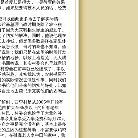
但是难度却是很大，一是教育的效果
导，如果想要请技术人员的话，经费
望可以借此更多地去了解实际情
朱镕基总理当政时期免除了农业税，
有了因为天灾我损失惨重的威胁了。
到了切实的解决。同时，他说他现在
工去挣钱，但是但多数选择在家里休
应该怎么做，当时的我也不知道。值
样说道：我们只是在农闲的时候打发
收拾的地步。以致土地荒芜，无人耕
支书回答说：其实村委会也早就意识
，村委会在前年就已经建成了，本以
不感兴趣。其实我以为，农村书屋不
村的实际情况去做这件事。同时我们
读书给他们带来的切实的好处，比如
越自觉地去读书来充实他们的农闲生
解到，西李村是从2005年开始有
范围扩大至65岁以上的所有老年
难的村民，村委会也给予了大量的补
单亲儿童享受入学免费和每月70元
狗盗之事是完全没有的，基本上很多
次的是因为这些补助，不需要做鸡鸣
户”。在孤寡老人李中田的家中，我