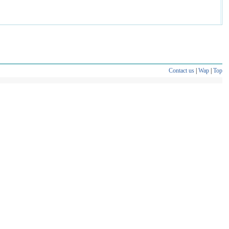
Contact us
|
Wap
|
Top