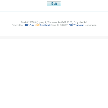
Total 0.233785(s) query 1, Time now is:08-07 20:39, Gzip disabled
Powered by
PHPWind
v6.0
Certificate
Code © 2003-07
PHPWind.com
Corporation