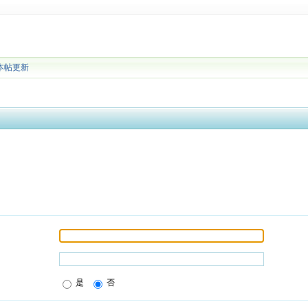
本帖更新
是
否