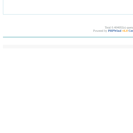
Total 0.404692(s) quer
Powered by
PHPWind
v6.0
Cer