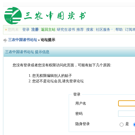
»
您尚未
登录
注册
|
返回主站
|
研究生读书
|
推荐
|
搜索
|
社区服务
|
帮助
|
订阅
三农中国读书论坛
» 论坛提示
三农中国读书论坛 提示信息
您没有登录或者您没有权限访问此页面，可能有如下几个原因:
您无权限编辑别人的贴子
您还不是论坛会员,请先登录论坛
登录
用户名
密码
隐身登录
是