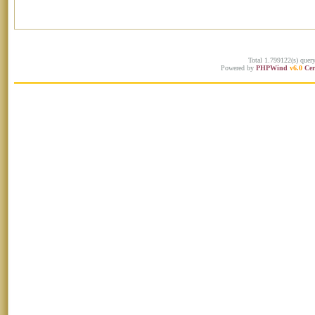
Total 1.799122(s) quer
Powered by
PHPWind
v6.0
Cer