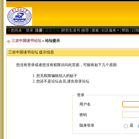
»
您尚未
登录
注册
|
返回主站
|
研究生读书
|
推荐
|
搜索
|
社区服务
|
帮助
|
订阅
三农中国读书论坛
» 论坛提示
三农中国读书论坛 提示信息
您没有登录或者您没有权限访问此页面，可能有如下几个原因:
您无权限编辑别人的贴子
您还不是论坛会员,请先登录论坛
登录
用户名
密码
隐身登录
是