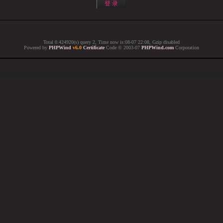
Total 0.424920(s) query 2, Time now is:08-07 22:08, Gzip disabled
Powered by
PHPWind
v6.0
Certificate
Code © 2003-07
PHPWind.com
Corporation