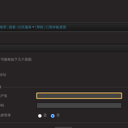
推荐
|
搜索
|
社区服务
|
帮助
|
订阅本帖更新
可能有如下几个原因:
论坛
录
用户名
密码
隐身登录
是
否