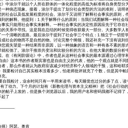
论》中涂尔干就以个人所在群体的一体化程度的高低为标准将自身类型分
是一种病态现象。接着，涂尔干提出了划分社会类型的方法的准则，说明
度的社会以及低发展程度的社会。涂尔干又说明了解释社会事实的原则，
到的解释。他提到：1.关于解释什么的原则：当我们试图解释一种社会现
会事实只能用社会事实来解释。一种社会事实的决定性原因应先于它存在
的的关系中寻找。这是我在总结的时候觉得收获最大一部分。大多数学人初
一个清晰的道路。最后涂尔干提到了社会学三个特点：1.独立于一切哲学
看成社会的物而不是自然的物。讨论完整个纲领，我还补充一下没有说到
种悲观失望是一种结果而非原因，以一种抽象的语言和一种有条不紊的形式
带就松弛了。涂尔干推崇共变法和比较分析的方法，在他大量的数据分析中
因。在《有闲阶级论》中，作者也是从这种社会事实的最本源通过心理学
》这本书的作者斯宾塞也是自由主义的代表，他的一个观点就是不同阶
迫者，那么作者就认为政府应该减少对经济和个人领域的干预，这和哈耶
要检讨自己其实根本没看多少，怕老师批评就充了个数，但是其中帕累
补充。
我检讨，业余时间只有一半用来读书，每天睡觉也过分的多了点，读书
我又有了动力。下个月的计划有《新教伦理与资本主义精神》把《社会行动
来的帖子上发的，但是换个浏览器以后，我的用户名和密码我都不记得了
不起了
_______
抉择》阿瑟。奥肯