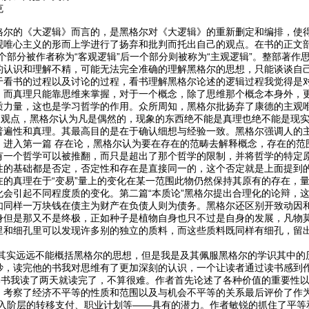
克
格尔的《大逻辑》而言的，是黑格尔对《大逻辑》的重新删定和编排，使
唯心主义的形而上学进行了扬弃和批判而托出自己的观点。在书的正文部分
个部分被作者称为“客观逻辑”后一个部分则被称为“主观逻辑”。整部著
的认识和理解不精，可能无法完全准确的理解黑格尔的思想，只能谈谈自
于看书的过程以及讨论的过程，看书理解黑格尔论述的逻辑过程我觉得是
，而真理只能靠思维来掌握，对于一个概念，除了思维那个概念本身外，
力量，这也是学习哲学的作用。众所周知，黑格尔批扬弃了康德的主观唯心
”的观点，黑格尔认为凡是偶然的，现象的东西绝不能是真理也绝不能是现
普遍性和真理。其最高目的是在于确认细想与经验一致。黑格尔强调人的
进入第一篇 存在论，黑格尔认为要在存在的范畴去解释概念，存在的范围就
有一个哲学可以被推翻，而只是超出了那个哲学的限制，并将哲学的特定
性的基础都是否定，否定性和存在是直接同一的，这个否定就是上面提到
在的真理在于“变易”量上的变化在某一范围此物仍然保持其原有的存在，
会引起不同程度质的变化。第二篇“本质论”黑格尔提出合理化的论辩，这
如同样一万块钱在债主为财产在负债人则为债务。黑格尔还区别开致动因和
身但是那又不是终极，正如种子是植物自身也只不过是自身的发展，凡物莫
里和细孔里可以发现许多别的独立的质料，而这些质料既同样有细孔，留出
远远不能概括黑格尔的思想，但是我是及其佩服黑格尔的学识其中的历
妙，读完他的书我对思维有了更加深刻的认识，一个让读者通过读书感到
我读了两天就读完了，不算很难。作者首先论述了各种价值的重要性以
，考察了经济不平等的性质和范围以及与机会不平等的关系最后评价了作
收入阶层的转移支付、职业计划等——具有的潜力。作者敏锐的抓住了平等