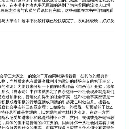
无法交流的漏洞来了解情况以及官员的忠诚度，虽然结果让其及其
特点。在本书中作者也事无巨细的谈到了为何贫困的流动人口增
，最高统治者与官员的通讯如何完成，这些都能在本书中详细的看
度与大革命》这本书比较好读已经快读完了。发帖比较晚，好好反
会学三大家之一的涂尔干开始同时穿插着看一些其他的经典作
人物，当然后来也有后继者批判其为激进的经验主义的实证主义，
法的准则》为纲领来分析一下他的经典作品《自杀论》开始，涂尔
，那么《自杀论》中作者就界定了自杀这样一种社会现象就是我们
是通过抽象化，普遍化而得出的社会事实，这种社会事实应该是一
种积极或者消极的行动直接或间接的引起死亡叫做自杀。接着在
社会事实的三条亚定理：1.始终如一的摆脱一切预断的干扰2.
在特征尽可能是客观的，以客观的感性材料为准则。在这一方面
臆断和感受加进来比如说是精神不正常、贫困、丧偶或是极端宗教
的，具体的但不是普遍的和主要的。因而涂尔干从社会因素着手研
是什么就表现什么的事实，而病态现象是应该是什么但没有表现什