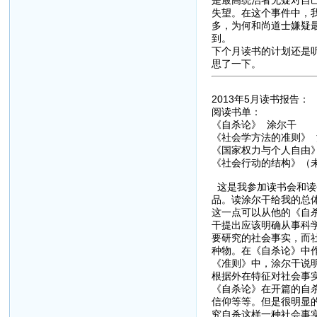
是最高统治者无疑对自
失望。在这个事件中，
多，为何和尚道士嫌疑
到。
下个月读书的计划还是
思了一下。
2013年5月读书报告：
阅读书单：
《自杀论》 涂尔干
《社会学方法的准则》 
《国家权力与个人自由》
《社会行动的结构》（
这是我参加读书会和读
品。读涂尔干给我的总
这一点可以从他的《自
干提出应该明确从事科
要研究的社会事实，而
种物。在《自杀论》中
《准则》中，涂尔干说明
根据外在特征对社会事
《自杀论》在开篇的自
信仰等等。但是很明显
究自杀这样一种社会事