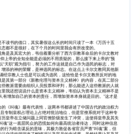
是不读书的借口，其实暑假这么长的时间只读了一本《万历十五
状态都不是很好，在下个月的时间里我会有所改变的。
视角是及其宏大的，韦伯着重分析了西方宗教革命后的卡尔文教对
信仰上帝的全知全能是必须的不用质疑的，那么接下来上帝的“预
以“天职”观为指引，努力的工作这就是自己作为选民的标志，对
，增添的神的荣耀，是神选民的标志。在这点上卡尔文教同其他新
为诵经宗教人士也是可以成为选民，这恰恰是卡尔文教所反对的地
就是其第一部分《新教伦理与资本主义精神》的内容，在其二部分
这些教派需要由组织人员投票和评判，那么能进入这些教派的人就
这里我还想说说什么是资本主义精神，韦伯认为资本主义精神不是
人有增加自己的资本的责任，而增加资本本身就是目的。”这才是
力的《叫魂》最有代表性，这两本书都讲述了中国古代的政治权力
并且专制皇权占理论上占绝对统治地位，但是官僚系统对于这种专
万历皇帝在立储问题上同官僚阶级发生了冲突，这使得皇帝及其失
叫魂”这一底层民众的恐慌如何向最高统治者传达，同时这种信息
的行为暗含谋反的意味，其极力敦促各省官员严查“叫魂”案，但