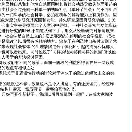
为利己性自杀和利他性自杀而同时其将社会动荡导致失范而引起的
各类社会不过是同一种单一的初民社会（单环节社会）的不同组合
作为一门科学的社会科学，必须在科学的解释能力上有所作为。应
象对应分别研究其原因和功能。并先研究原因再研究功能。2.关
社会事实中去寻找而非个人意识中寻找。一种社会事实的功能应该
进行研究的时候 不知道从何下手，那么从经验研究对象角度来
，社会学是自然主义的2.它是客观的3.鲜明的社会学性质，把社
但是我读了以后很有感触的地方。涂尔干在利己性自杀时谈到了悲
来表现社会躯体 的生理缺陷过分个体化所引起的消沉和忧郁人
也可以看出来。同时他说了”同样的结果就有同样的原因“所以他
和人类学的方法探讨原因。
段政府有不同的政策，而前一阶段的利益所得者在后一阶段就
克的观点有相似之处
托关于非逻辑性行动的讨论对于涂尔干的激进的经验主义的实
的硬度也不够，数量也不是令人满意，有的还没读完，经过昨
的结构》读完，然后再读一读韦伯其他的书。
，只好再开个新帖子，我想以后再编辑到一起吧，造成大家阅读