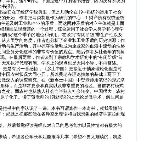
母，辜负了这个时代。下面是这个月的读书报告，因为没有系统的
读书报告。
被归在了经济学经典里，但是凡勃伦在书中熟练的运用了社会
的开始，作者把两类制度作为研究的中心：1.财产所有权或金钱
的主题及时工业和企业的矛盾，而这两种矛盾的对立主体就是上面
顶峰继而呈现衰落的一个过程，综合运用了社会学人类学和心理学
阶级”这个季节的地位和作用。在谈到“有闲阶级”非生产性以及
。从人类学的角度，作者也分析了企业和工业矛盾的历史渊源：作
活动与生产活动，其中掠夺性活动成为企业家的血液中流动的性格
之间业务分化这样的非常有价值的观点。随后作者从社会学的视角
现。在最后两章，作者谈到了宗教和学术研究中的“有闲阶级”首
一天来执行代理有闲。学术上的观点也是大同小异，不再赘述。
更是有另一番感悟，《乡土中国》更接近于抽象理论化但是时
时中国农村状况大同小异，所以费老在理论抽象的基础上写下了
次做深入的调查研究。在《新乡土中国》中贺老师用笔记的形式掌
的那样，而是非常复杂和真实以及非常重要的地区。当前农村模式
值之变。而农村也从熟人社会向半熟人社会转变。中国很大，农村
然原子化了。读了贺老师的书我想说的是无论是做学术，解决问题
是把书中的字认识了一遍。本书可谓算作一本奇书，就我看懂的
务：那就是把那些漂在各种空乏理论和自我想象的经济学家拉到现
。然后我觉得读完经典对自己的思考能力以及性情都有极大的
读，希望各位学长学姐能推荐几本（希望不要太难读的，凯恩