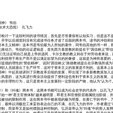
神》 韦伯
国妖术大恐慌》 孔飞力
要检讨一下这段时间的读书情况，首先是尽管暑假有认知实习，但是这不
。开学以后感觉到没有完成读书任务才读了后面的两本书。读书的冲劲和
资本主义精神》这本书是韦伯最为人所知的著作，同韦伯其他的书一样，
化推动力。韦伯的论证逻辑是，首先西方基督教的前提在于“因信称义”即
人们无法证明自己就是上帝的选民，卡尔文教的教义则在于对劳动者来说，
的利得用于再生产而不是以满足欲望为目的的奢侈，这就是为神所喜爱的
提倡的理性的“禁欲精神”。说到“因信称义”路德教就提出在宗教场所成
神职人员就退出了生产环节，这对于资本主义的发展是不利的。这基本上
精神》中起其就讲到了宗教改革后续的发展，即出现了许多新教教派加入
士风度的，这为其进行商业活动提供了便利这也有利于资本主义的发展。
本的非理性行为，这只是资本主义发展到一定阶段的产物，他认为“认为个
年》和《叫魂》两本书，这两本书都可以成为社会史学的代表作，以孔飞
开始一种“君主官僚体制”越来越明显，即君主和官僚阶层都属统治阶级，
或被动的限制作用，这在两本书中都表现的极为明显。在黄仁宇的书中，
任，最终以消极怠工来妥协表达自己的不满。在孔飞力的书中，作者通过“
制，而皇帝又是如何摆脱这种控制的。弘历皇帝认为“叫魂”中的剪人发辫