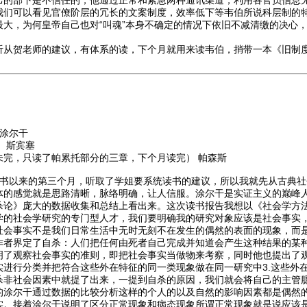
己的部下是不信任的，他通过正常和紧急两种通讯渠道，利用各官员信息
我们可以看见官僚阶层的冗长的文案制度，效率低下等韦伯所说科层制的
最大，为何皇帝自己也对“叫魂”本身不确定的情况下依旧不减清缴的决心
听从贺老师的建议，有体系的读，下个月就用来读韦伯，捎带一本《旧制
涂尔干
 斯宾塞
未完，只读了帕累托部分的三章，下个月读完） 帕森斯
书以来的第三个月，听取了学姐要系统读书的建议，所以我就先从古典社
体的感觉就是思路清晰，脉络明确，让人信服。涂尔干是实证主义的巅峰
杀论》庞大的数据收集和总结上看出来。这次读书报告我想以《社会学方
学的社会学研究的专门型人才，我们要明确我的研究对象应该是社会事实
社会事实不是我们日常生活中无时无刻不在发生的偶然的表面的现象，而
作者界定了自杀：人们把任何由死者自己完成并知道会产生这种结果的某
了观察社会事实的准则，即把社会事实当做物来考察，同时他也提出了观察
实进行分类并把符合这些外在特征的同一类现象做在同一研究中3.这些外
杀非社会因素中就提了出来，一提到自杀的原因，我们就会将自己的主管
的涂尔干通过数据的比较分析这样的个人的以及自然的影响因素都是偶然
实。接着涂尔干说明了区分正常现象和病态现象所谓正常现象就是说应该