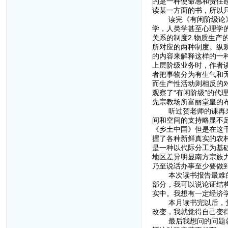
的是一种使命感和责任
读某一方面的书，所以
读完《有闲阶级论》，
学，人类学甚至心理学
关系的制度2.物质生
所对应的两种制度。纵
的内容来解释这样的一种
上层阶级业务时，作者
者把事物分为有生气和
而生产性活动则相反的
观察了“有闲阶级”的代
先宗教场所富丽堂皇的
听过贺老师的课再来读
间和空间的支持略显不
《乡土中国》但是在这
握了各种新鲜真实的农
是一种以代际分工为基
地区差异明显南方宗族
乃至说话办事至少要做
本次读书报告最难的莫
部分，我可以说论证结
实中。我想有一定经济
本月读书完以后，觉得
改变，我就觉得自己变
最后我想问的问题就是