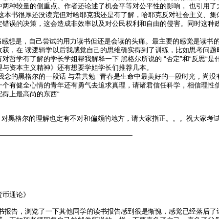
中两种较量的侧重点。作者还论述了机会平等对公平性的影响， 也引用了
书很厚还没读完但对哈耶克我还是有了解，哈耶克反对社会主义、集体
定错误的决策，这会造成非效率以及对公民权利和自由的侵害。同时这种
是，自己尝试的用力读书但还是会读的头痛。最主要的感觉是读书的
收获，在 读逻辑学以后我感觉自己的思维确实得到了训练，比如思考问题
对哲学有了解的学长学姐帮我解释一下 黑格尔所说的 “否定”和“反思“
理与资本主义精神》还有想要学姐学长们推荐几本。
的黑格尔的一段话 与君共勉 ”青春是生命中最美好的一段时光，尚没
一个有健全心情的青年还有勇气去追求真理，请诸君信任科学，相信理性
得上最高尚的东西“
乱，对黑格尔的理解也定有不对和偏颇的地方，请大家指正。。。祝大家考
————————————————————
货币通论》
告，浏览了一下其他同学的读书报告感到很是惭愧，感觉已经落后了许