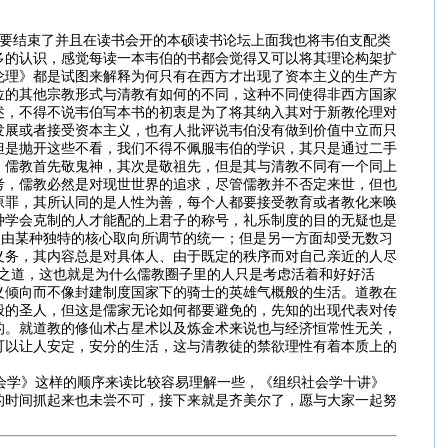
要结束了并且在读书会开的本硕读书论坛上面我也将韦伯支配类
多的认识，感觉每读一本韦伯的书都会觉得又可以将其理论构架扩
伦理》都是试图来解释为何只有在西方才出现了资本主义的生产方
位的其他宗教形式与清教有如何的不同，这种不同使得非西方国家
述，不得不说韦伯写本书的初衷是为了将其纳入其对于新教伦理对
发展或者接受资本主义，也有人批评说韦伯没有做到价值中立而只
但是抛开这些不看，我们不得不佩服韦伯的学识，其只是通过二手
，儒教首先敬鬼神，其次是敬祖先，但是其与清教不同有一个同上
考，儒教必然是对现世世界的追求，尽管儒教并不否定来世，但也
原罪，其所认同的是人性为善，每个人都要接受教育或者教化来唤
种学会克制的人才能配的上君子的称号，礼乐制度的目的无疑也是
即由某种独特的核心取向所调节的统一；但是另一方面却受无数习
义务，其内容总是对具体人、由于既定的秩序而对自己亲近的人尽
顺之道，这也就是为什么儒教圈子里的人只是考虑活着和好好活
义倾向而不像封建制度国家下的骑士的英雄气概般的生活。道教在
般的圣人，但这是儒家无论如何都要避免的，先知的出现代表对传
的。就道教的修仙术占星术以及炼金术来说也与经济恒常性无关，
可以让人安定，安分的生活，这与清教徒的禁欲理性有着本质上的
会学》这样的顺序来读比较容易理解一些，《组织社会学十讲》
的时间抓起来也未尝不可，接下来就是齐美尔了，愿与大家一起努