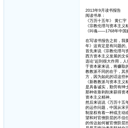
2013年9月读书报告
阅读书单：
《万历十五年》 黄仁宇
《宗教伦理与资本主义精
《叫魂——1768年中
在写读书报告之前，我
年》这肯定是有问题的
首先来说《宗教伦理与
西方资本主义发展的文
选论”起到很大作用，
于资本家来说，将赚取
教教派不同的在于，其所
方，因为如此的话这些
《新教教派与资本主义
是具备诚实，勤劳有绅
那种依靠剥削来获得资
资本主义精神。
然后来说说《万历十五
的运作问题，中国从宋
制皇权有着一种或主动
望和对官僚阶层的不信
的传达如何被官僚阶层控