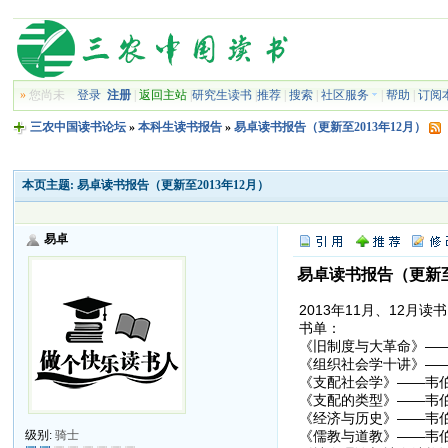
»
您尚未
登录
注册
|
返回主站
|
研究生读书
|
推荐
|
搜索
|
社区服务
|
帮助
|
订阅
三农中国读书论坛
»
本科生读书报告
»
易卓读书报告（更新至2013年12月）
本页主题:
易卓读书报告（更新至2013年12月）
易卓
易卓读书报告（更新至2
2013年11月、12月读书
书单：
《旧制度与大革命》—
《组织社会学十讲》—
《支配社会学》——韦
《支配的类型》——韦
《经济与历史》——韦
《儒教与道教》——韦
级别:
骑士