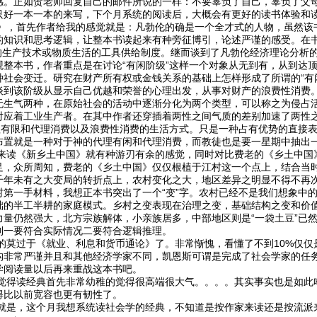
感。正如贺老师回复自己的邮件所说的一样：不要辜负了自己，辜负了父
只好一本一本的来写，下个月系统的阅读后，大概会有更好的读书体验和
首先作者给我的感觉就是：凡勃伦的确是一个全才式的人物，虽然该书
的知识和思考逻辑，让整本书读起来有种旁征博引，论述严谨的感受。在书
产的生产技术或物质生活的工具供给制度。继而谈到了凡勃伦经济理论分析
观整本书，作者重点是在讨论“有闲阶级”这样一个对象从无到有，从到达
社会变迁。研究在财产所有权或金钱关系的基础上怎样形成了所谓的“有闲
谈到该阶级从显示自己优越和荣誉的心理出发，从事对财产的浪费性消费
无生气两种，在原始社会的活动中逐渐分化为两个类型，可以称之为侵占
对应着工业生产者。在其中作者还穿插着两性之间气质的差别加速了两性
理有限和代理消费以及浪费性消费的生活方式。只是一种占有优势的直接表
布置就是一种对于神的代理有闲和代理消费，而教徒也是要一星期中抽出
《新乡土中国》就有种游刃有余的感觉，同时对比费老的《乡土中国》
足，众所周知，费老的《乡土中国》仅仅根植于江村这一个点上，结合当
千年未有之大变局的转折点上，农村变化之大，地区差异之明显不得不再
村第一手材料，我想正本书突出了一个“变”字。农村已经不是我们想象中
础的半工半耕的家庭模式。乡村之变表现在治理之变，基础结构之变和价
力量仍然强大，北方宗族解体，小亲族居多，中部地区则是“一袋土豆”已
到一要符合实际情况二要符合逻辑推理。
过于《就业、利息和货币通论》了。非常惭愧，看懂了不到10%仅仅
构非常严谨并且和其他经济学家不同，凯恩斯可谓是完成了社会学家的任
学阅读量以后再来重战这本书吧。
读经典首先非常幼稚的觉得很高端很大气。。。。其实事实也是如此哈
得比以前宽容也更有韧性了。
，这个月我想系统读社会学的经典，不知道是按作家来读还是按流派来