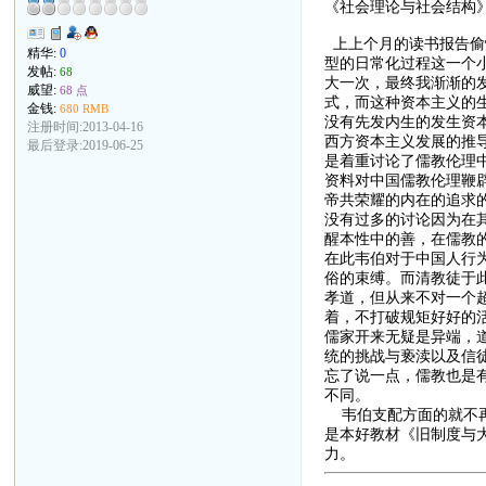
《社会理论与社会结构
上上个月的读书报告偷
精华:
0
型的日常化过程这一个
发帖:
68
大一次，最终我渐渐的
威望:
68 点
式，而这种资本主义的
金钱:
680 RMB
没有先发内生的发生资
注册时间:2013-04-16
西方资本主义发展的推
最后登录:2019-06-25
是着重讨论了儒教伦理
资料对中国儒教伦理鞭
帝共荣耀的内在的追求
没有过多的讨论因为在
醒本性中的善，在儒教
在此韦伯对于中国人行
俗的束缚。而清教徒于
孝道，但从来不对一个超
着，不打破规矩好好的
儒家开来无疑是异端，
统的挑战与亵渎以及信
忘了说一点，儒教也是
不同。
韦伯支配方面的就不再
是本好教材《旧制度与
力。