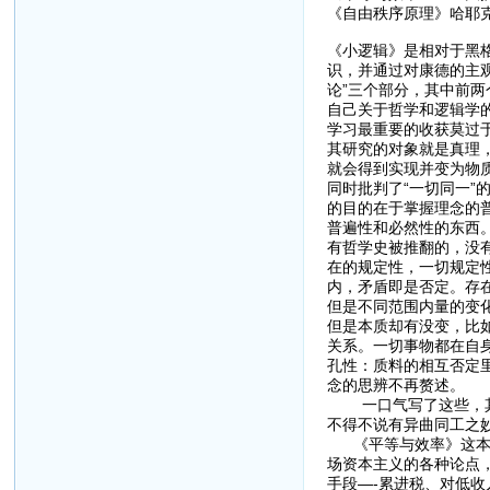
《自由秩序原理》哈耶
《小逻辑》是相对于黑
识，并通过对康德的主观
论”三个部分，其中前两
自己关于哲学和逻辑学
学习最重要的收获莫过
其研究的对象就是真理
就会得到实现并变为物质
同时批判了“一切同一
的目的在于掌握理念的
普遍性和必然性的东西。
有哲学史被推翻的，没
在的规定性，一切规定
内，矛盾即是否定。存
但是不同范围内量的变化
但是本质却有没变，比
关系。一切事物都在自
孔性：质料的相互否定
念的思辨不再赘述。
一口气写了这些，其实
不得不说有异曲同工之
《平等与效率》这本书
场资本主义的各种论点
手段—-累进税、对低