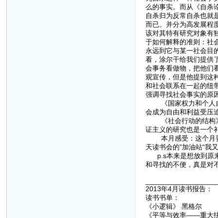
么的事实。而从《自杀
自杀归为反常自杀也就
而已。并分为高发展程
该对其特有研究对象有独
于如何解释的准则：社
永远到它与某一社会目
看，涂尔干给我们提供了
会事务看做物，把他们
观宣传，但是他提到这
和社会联系在一起的纽
强调寻找社会事实的原
《国家权力和个人自由
会成为自由和利益受压
《社会行动的结构》我
证主义的研究也是一个
本月感受：这个月要自
天读书会的”加油站“
p.s本来是想放到原
和寻找的不便，真是对
__________________
2013年4月读书报告：
读书书单：
《小逻辑》 黑格尔
《平等与效率——重大