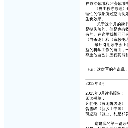
在政治领域和经济领域
《自由秩序原理》这本
理性的假象所迷惑而制
生负效果。
关于这个月的读书感想
是挺失落的。但是也有
有的。在这里我想问问有
《自杀论》和《宗教伦
最后引用读书会上我念
益的科学工作的自由，
尊重他自己并应视其能配
P.s：这次写的有点
——————————
2013年3月
2013年3月读书报告：
阅读书单：
凡勃伦《有闲阶级论》
贺雪峰《新乡土中国》
凯恩斯《就业、利息和
这是我的第一篇读书报