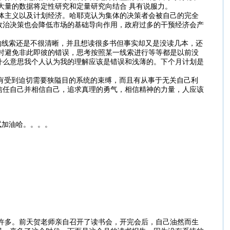
大量的数据将定性研究和定量研究向结合 具有说服力。
主义以及计划经济。哈耶克认为集体的决策者会被自己的完全
政治决策也会降低市场的基础导向作用，政府过多的干预经济会产
线索还是不很清晰，并且想读很多书但事实却又是没读几本，还
时避免非此即彼的错误，思考按照某一线索进行等等都是以前没
是什么意思我个人认为我的理解应该是错误和浅薄的。下个月计划是
有受到迫切需要狭隘目的系统的束缚，而且有从事于无关自己利
信任自己并相信自己，追求真理的勇气，相信精神的力量，人应该
试加油哈。。。。
多。前天贺老师亲自召开了读书会，开完会后，自己油然而生