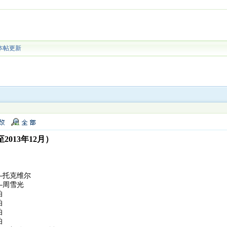
本帖更新
013年12月）
—托克维尔
—周雪光
伯
伯
伯
伯