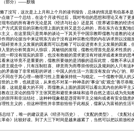
》（部分）——默顿
懒了没写，这次是上上月和上个月的读书报告，总体的情况是韦伯基本是
小点做了一个总结，在这个月读书过后，我对韦伯的思想和理论又有了更
发现韦伯的所有著作无论是其《经济与社会》还是其《世界诸宗教的经济
生产方式其背后的宗教伦理上面的支持又是怎么样的，而在东方在支配地
本主义，在这里我只是简单的谈论一下其关于中国宗教即儒教与道教的论
导作用的论据当中来证明东方由于没有这种宗教伦理的内在诉求所以没能
中阻碍资本主义发展的因素而可以忽略了可以促进资本主义发展的因素，
辟入里的分析简直叫人惊叹，其敏锐的发现，儒教伦理首先是巫术性质的
的统一即没有现实的原罪，也没有救赎的需求更没有对彼岸或者来世的思
其看来这毕竟不是重要的，儒教所要做的是消极的适应此世，儒教不承认
的君主观念中，只有压制狂喜、肆意而为而尊崇传统以及规则的人只有这
为的矛盾做了非常精彩的评述：中国人的生活一方面没有发自“内心”的、
此不同在于其心理—物理习性上普遍保持统一与稳定。一个儒教中国人的
世的上帝，也就是说，从来也不对某一种神圣的“事业”或“观念”善尽恭
活着，这就是最大的不同，而儒教从上面的原因可以看出其内在的和平主
道教在泛灵论的指导下主张冥思和避世来体味和追寻自然之道以成为先知
徒的崇拜和非法结社，这种种现象都是违背和平主义倾向或者有安全隐患
有理性主义的，但这种理性并非禁欲恰恰于此相反，儒家认为富裕的生活
总结了，唯一的建议是从《经济与历史》、《支配的类型》、《支配社
大革命》比较好读。到了大三下时间是越来越紧了，当然可以把以前放松