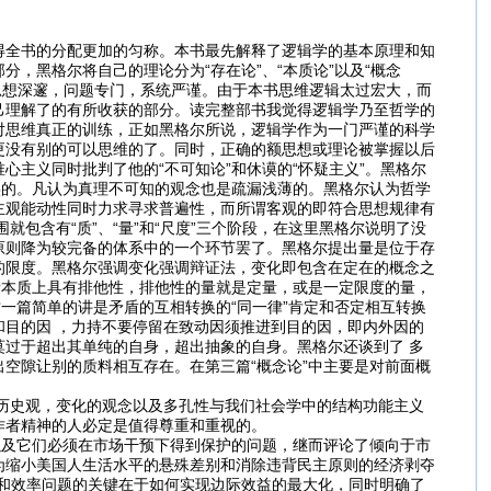
得全书的分配更加的匀称。本书最先解释了逻辑学的基本原理和知
，黑格尔将自己的理论分为“存在论”、“本质论”以及“概念
作思想深邃，问题专门，系统严谨。由于本书思维逻辑太过宏大，而
己理解了的有所收获的部分。读完整部书我觉得逻辑学乃至哲学的
对思维真正的训练，正如黑格尔所说，逻辑学作为一门严谨的科学
更没有别的可以思维的了。同时，正确的额思想或理论被掌握以后
主义同时批判了他的“不可知论”和休谟的“怀疑主义”。黑格尔
实的。凡认为真理不可知的观念也是疏漏浅薄的。黑格尔认为哲学
主观能动性同时力求寻求普遍性，而所谓客观的即符合思想规律有
包含有“质”、“量”和“尺度”三个阶段，在这里黑格尔说明了没
原则降为较完备的体系中的一个环节罢了。黑格尔提出量是位于存
的限度。黑格尔强调变化强调辩证法，变化即包含在定在的概念之
量本质上具有排他性，排他性的量就是定量，或是一定限度的量，
一篇简单的讲是矛盾的互相转换的“同一律”肯定和否定相互转换
目的因 ，力持不要停留在致动因须推进到目的因，即内外因的
过于超出其单纯的自身，超出抽象的自身。黑格尔还谈到了 多
空隙让别的质料相互存在。在第三篇“概念论”中主要是对前面概
史观，变化的观念以及多孔性与我们社会学中的结构功能主义
作者精神的人必定是值得尊重和重视的。
及它们必须在市场干预下得到保护的问题，继而评论了倾向于市
为缩小美国人生活水平的悬殊差别和消除违背民主原则的经济剥夺
和效率问题的关键在于如何实现边际效益的最大化，同时明确了