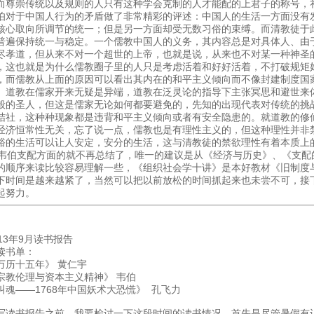
而尊崇传统以及规则的人只有这种学会克制的人才能配的上君子的称号，
伯对于中国人行为的矛盾做了非常精彩的评述：中国人的生活一方面没有发
核心取向所调节的统一；但是另一方面却受无数习俗的束缚。而清教徒于
普遍保持统一与稳定。一个儒教中国人的义务，其内容总是对具体人、由
尽孝道，但从来不对一个超世的上帝，也就是说，从来也不对某一种神圣的“
，这也就是为什么儒教圈子里的人只是考虑活着和好好活着，不打破规矩
，而儒教从上面的原因可以看出其内在的和平主义倾向而不像封建制度国
。道教在儒家开来无疑是异端，道教在泛灵论的指导下主张冥思和避世来
般的圣人，但这是儒家无论如何都要避免的，先知的出现代表对传统的挑
结社，这种种现象都是违背和平主义倾向或者有安全隐患的。就道教的修
经济恒常性无关，忘了说一点，儒教也是有理性主义的，但这种理性并非
裕的生活可以让人安定，安分的生活，这与清教徒的禁欲理性有着本质上
伯支配方面的就不再总结了，唯一的建议是从《经济与历史》、《支配
的顺序来读比较容易理解一些，《组织社会学十讲》是本好教材《旧制度
下时间是越来越紧了，当然可以把以前放松的时间抓起来也未尝不可，接
起努力。
013年9月读书报告
读书单：
万历十五年》 黄仁宇
宗教伦理与资本主义精神》 韦伯
叫魂——1768年中国妖术大恐慌》 孔飞力
写读书报告之前，我要检讨一下这段时间的读书情况，首先是尽管暑假有