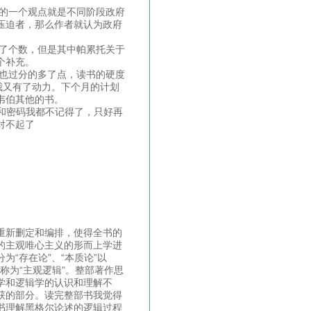
的一个观点就是不同阶段政府
压迫者，那么作者就认为政府
了个数，但是其中帕累托关于
个补充。
也过分的多了点，读书的硬度
我又有了动力。下个月的计划
韦伯其他的书。
和密码我都不记得了，只好再
对不起了
重新删定和编排，使得全书的
的主观唯心主义的形而上学进
“存在论”、“本质论”以
称为“主观逻辑”。整部著作思
学和逻辑学的认识和理解不
获的部分。读完整部书我觉得
书理解黑格尔论述的逻辑过程