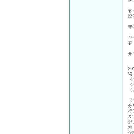
《
有
应
《
非
本
也
有
p
开
__
2
读
《
《
《
《
分
行
及
想
精
逻