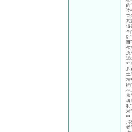
的
读
首
其
辑
帝
以
而
尔
所
退
神
多
士
精
段
神
然
魂
制
对
中
消
者