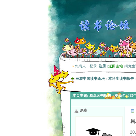
»
您尚未
登录
注册
|
返回主站
|
研究生
三农中国读书论坛
»
本科生读书报告
本页主题:
易卓读书报告（更新至2013年
易卓
易
2