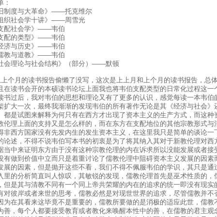
单：
旧制度与大革命》——托克维尔
组织社会学十讲》——周雪光
支配社会学》——韦伯
支配的类型》——韦伯
经济与历史》——韦伯
儒教与道教》——韦伯
社会理论与社会结构》（部分）——默顿
上个月的读书报告偷懒了没写，这次是上上月和上个月的读书报告，总
且在读书会开的本硕读书论坛上面我也将韦伯支配类型的日常化过程这一
读书过后，我对韦伯的思想和理论又有了更多的认识，感觉每读一本韦伯
架扩大一次，最终我渐渐的发现韦伯的所有著作无论是其《经济与社会》
》都是试图来解释为何只有在西方才出现了资本主义的生产方式，而这种
教伦理上面的支持又是怎么样的，而在东方在支配地位的其他宗教形式与
得非西方国家没有先发内生的发生资本主义，在这里我只是简单的谈论一
的论述，不得不说韦伯写本书的初衷是为了将其纳入其对于新教伦理对西
据当中来证明东方由于没有这种宗教伦理的内在诉求所以没能发展或者接
没有做到价值中立而只是着重讨论了儒教伦理中阻碍资本主义发展的因素
发展的因素，但是抛开这些不看，我们不得不佩服韦伯的学识，其只是通
入里的分析简直叫人惊叹，其敏锐的发现，儒教伦理首先是巫术性质的，
，但是其与清教不同有一个同上帝共荣耀的内在的追求的统一即没有现实
有对彼岸或者来世的思考，儒教必然是对现世世界的追求，尽管儒教并不
因为在其看来这毕竟不是重要的，儒教所要做的是消极的适应此世，儒教
为善，每个人都要接受教育或者教化来唤醒本性中的善，在儒教的君主观