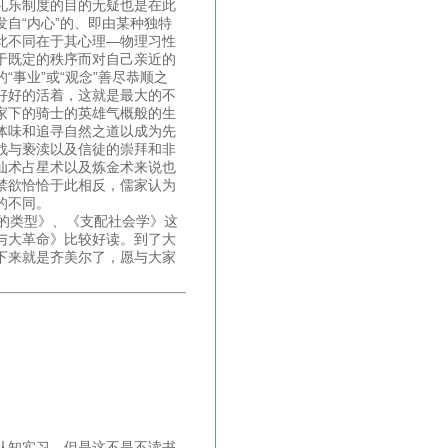
礼乐制度的目的无疑也是在此
自“内心”的、即由某种独特
此不同在于其心理—物理习性
于既定的秩序而对自己亲近的
事业”或“观念”善尽恭顺之
好好的活着，这就是最大的不
家下的骑士的英雄气概般的生
体味和追寻自然之道以成为先
战与亵渎以及信徒的崇拜和非
仙术占星术以及炼金术来说也
禁欲恰恰于此相反，儒家认为
的不同。
的类型》、《支配社会学》这
与大革命》比较好读。到了大
下来就是齐美尔了，愿与大家
认知实习，但是这不是不读书