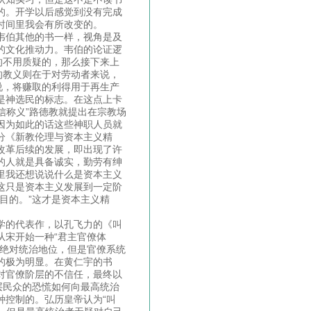
的。开学以后感觉到没有完成
时间里我会有所改变的。
韦伯其他的书一样，视角是及
的文化推动力。韦伯的论证逻
的不用质疑的，那么接下来上
的教义则在于对劳动者来说，
说，将赚取的利得用于再生产
是神选民的标志。在这点上卡
信称义”路德教就提出在宗教场
因为如此的话这些神职人员就
分《新教伦理与资本主义精
改革后续的发展，即出现了许
的人就是具备诚实，勤劳有绅
里我还想说说什么是资本主义
这只是资本主义发展到一定阶
目的。”这才是资本主义精
学的代表作，以孔飞力的《叫
从宋开始一种“君主官僚体
占绝对统治地位，但是官僚系统
的极为明显。在黄仁宇的书
对官僚阶层的不信任，最终以
层民众的恐慌如何向最高统治
种控制的。弘历皇帝认为“叫