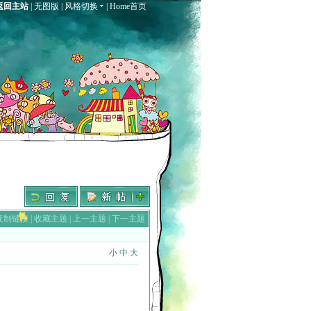
返回主站
|
无图版
|
风格切换
|
Home首页
复制链接
|
收藏主题
|
上一主题
|
下一主题
小
中
大