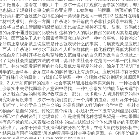
亡叫做自杀。接着在《准则》中，涂尔干说明了观察社会事实的准则，即
他也提出了观察社会事实的三条亚定理：1.始终如一的摆脱一切预断的干扰
行分类并把符合这些外在特征的同一类现象做在同一研究中3.这些外在特
性材料为准则。在这一方面《自杀论》在开篇的自杀非社会因素中就提了
就会将自己的主管臆断和感受加进来比如说是精神不正常、贫困、丧偶或
显的涂尔干通过数据的比较分析这样的个人的以及自然的影响因素都是偶
要的。因而涂尔干从社会因素着手研究自杀这样一种社会事实。接着涂尔
象所谓正常现象就是说应该是什么就表现什么的事实，而病态现象是应该
。而从《自杀论》中涂尔干就以个人所在群体的一体化程度的高低为标准
他性自杀而同时其将社会动荡导致失范而引起的自杀归为反常自杀也就是
出了划分社会类型的方法的准则，说明各类社会不过是同一种单一的初民
而已。并分为高发展程度的社会以及低发展程度的社会。涂尔干又说明了
科学的社会科学，必须在科学的解释能力上有所作为。应该对其特有研究
.关于解释什么的原则：当我们试图解释一种社会现象对应分别研究其原因
能。2.关于如何解释的准则：社会事实只能用社会事实来解释。一种社会
社会事实中去寻找而非个人意识中寻找。一种社会事实的功能应该永远到
。这是我在总结的时候觉得收获最大一部分。大多数学人初进行研究的时
研究对象角度来看，涂尔干给我们提供了一个清晰的道路。最后涂尔干提到
一切哲学，社会学是自然主义的2.它是客观的3.鲜明的社会学性质，把社
的物而不是自然的物。讨论完整个纲领，我还补充一下没有说到但是我读
在利己性自杀时谈到了悲观宣传，但是他提到这种悲观失望是一种结果而
种有条不紊的形式来表现社会躯体 的生理缺陷过分个体化所引起的消沉
就松弛了。涂尔干推崇共变法和比较分析的方法，在他大量的数据分析中
的结果就有同样的原因“所以他强调寻找社会事实的原因。在《有闲阶级
的最本源通过心理学和人类学的方法探讨原因。