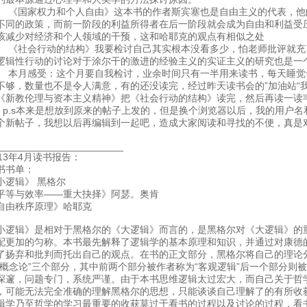
国家权力和个人自由》这本书的作者斯宾塞也是自由主义的代表，他
不同的政策，而前一阶段的利益所得者在后一阶段就会成为自由和利益受
该减少对经济和个人领域的干预，这和哈耶克的观点有相似之处
社会行动的结构》我要检讨自己其实根本没看多少，怕老师批评就充
逻辑性行动的讨论对于涂尔干的激进的经验主义的实证主义的研究也是一
月感受：这个月要自我检讨，业余时间只有一半用来读书，每天睡觉
不够，数量也不是令人满意，有的还没读完，经过昨天读书会的”加油站“
《新教伦理与资本主义精神》把《社会行动的结构》读完，然后再读一读
.s本来是想放到原来的帖子上发的，但是换个浏览器以后，我的用户名
个新帖子，我想以后再编辑到一起吧，造成大家阅读和寻找的不便，真是
_______________________
013年4月读书报告：
书书单：
小逻辑》 黑格尔
平等与效率——重大抉择》阿瑟。奥肯
自由秩序原理》哈耶克
小逻辑》是相对于黑格尔的《大逻辑》而言的，是黑格尔对《大逻辑》的
配更加的匀称。本书最先解释了逻辑学的基本原理和知识，并通过对康德
了扬弃和批判而托出自己的观点。在书的正文部分，黑格尔将自己的理论分为
“概念论”三个部分，其中前两个部分被作者称为“客观逻辑”后一个部分则被
深邃，问题专门，系统严谨。由于本书思维逻辑太过宏大，而自己关于哲
，可能无法完全准确的理解黑格尔的思想，只能谈谈自己理解了的有所收
辑学乃至哲学的学习最重要的收获莫过于看书的过程以及讨论的过程，看