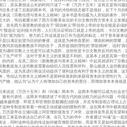
借口，其实暑假这么长的时间只读了一本《万历十五年》这肯定是有问题
书任务才读了后面的两本书。读书的冲劲和状态都不是很好，在下个月的
先来说《宗教伦理与资本主义精神》这本书是韦伯最为人所知的著作，同
宏大的，韦伯着重分析了西方宗教革命后的卡尔文教对西方资本主义发展
是，首先西方基督教的前提在于“因信称义”即信仰上帝的全知全能是必须
的“预选论”起到很大作用，人们无法证明自己就是上帝的选民，卡尔文教
“天职”观为指引，努力的工作这就是自己作为选民的标志，对于资本家来
不是以满足欲望为目的的奢侈，这就是为神所喜爱的，增添的神的荣耀，
文教同其他新教教派不同的在于，其所提倡的理性的“禁欲精神”。说到“因
成为诵经宗教人士也是可以成为选民，这恰恰是卡尔文教所反对的地方，
出了生产环节，这对于资本主义的发展是不利的。这基本上就是其第一部
》的内容，在其二部分《新教教派与资本主义精神》中起其就讲到了宗教
新教教派加入这些教派需要由组织人员投票和评判，那么能进入这些教派
风度的，这为其进行商业活动提供了便利这也有利于资本主义的发展。这
神，韦伯认为资本主义精神不是那种依靠剥削来获得资本的非理性行为，
的产物，他认为“认为个人有增加自己的资本的责任，而增加资本本身就是
。
后来说说《万历十五年》和《叫魂》两本书，这两本书都可以成为社会史
》最有代表性，这两本书都讲述了中国古代的政治权力的运作问题，中国
”越来越明显，即君主和官僚阶层都属统治阶级，并且专制皇权占理论上
于这种专制皇权有着一种或主动或被动的限制作用，这在两本书中都表现
，万历皇帝在立储问题上同官僚阶级发生了冲突，这使得皇帝及其失望和
极怠工来妥协表达自己的不满。在孔飞力的书中，作者通过“叫魂”这一底
传达，同时这种信息的传达如何被官僚阶层控制，而皇帝又是如何摆脱这