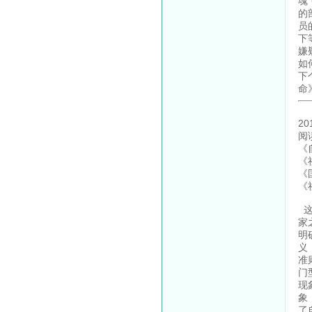
魂
的
员
下
嫌
如
下
命
2
阅
《
《
《
《
这
家
明
义
准
门
现
象
了