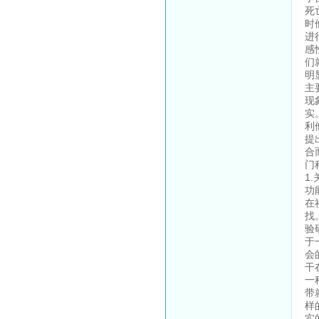
死
时
进
感
们
明
主
现
实
利
提
合
门
1
功
在
找
验
于
会
干
一
带
样
实