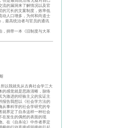
案，但是最高统治者无疑对自己
交流的漏洞来了解情况以及官
层的冗长的文案制度，效率低
流动人口增多，为何和尚道士
心，最高统治者与官员的通讯
伯，捎带一本《旧制度与大革
斯
，所以我就先从古典社会学三大
体的感觉就是思路清晰，脉络
其为激进的经验主义的实证主
书报告我想以《社会学方法的
确从事科学的社会学研究的专
者就界定了自杀这样一种社会
不在发生的偶然的表面的现
物。在《自杀论》中作者界定
消极的行动直接或间接的引起