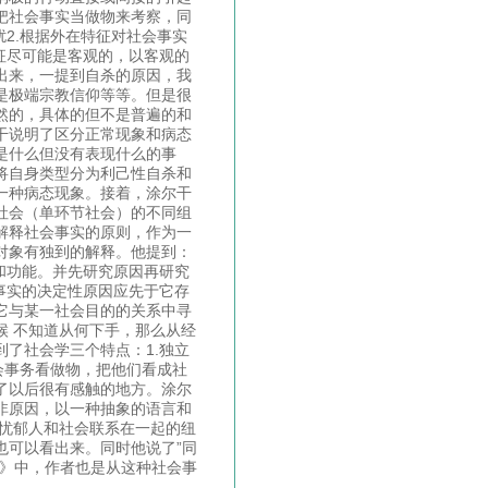
把社会事实当做物来考察，同
2.根据外在特征对社会事实
征尽可能是客观的，以客观的
出来，一提到自杀的原因，我
是极端宗教信仰等等。但是很
然的，具体的但不是普遍的和
干说明了区分正常现象和病态
是什么但没有表现什么的事
将自身类型分为利己性自杀和
一种病态现象。接着，涂尔干
社会（单环节社会）的不同组
解释社会事实的原则，作为一
对象有独到的解释。他提到：
和功能。并先研究原因再研究
事实的决定性原因应先于它存
它与某一社会目的的关系中寻
候 不知道从何下手，那么从经
了社会学三个特点：1.独立
会事务看做物，把他们看成社
了以后很有感触的地方。涂尔
非原因，以一种抽象的语言和
和忧郁人和社会联系在一起的纽
也可以看出来。同时他说了”同
论》中，作者也是从这种社会事