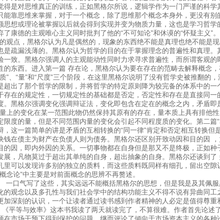
觉得是对思维真正的训练，正如黑格尔所说，逻辑学作为一门严谨的科学
只能靠思维来掌握，对于一个概念，除了思维那个概念本身外，更没有别
额思想或理论被掌握以后就会得到实现并变为物质力量，这也是学习哲学
弃了康德的主观唯心主义同时批判了他的“不可知论”和休谟的“怀疑主义”
”的观点，黑格尔认为凡是偶然的，现象的东西绝不能是真理也绝不能是
也是疏漏浅薄的。黑格尔认为哲学的目的在于掌握理念的普遍性和真理。
验一致。黑格尔强调人的主观能动性同时力求寻求普遍性，而所谓客观的
性的东西。进入第一篇 存在论，黑格尔认为要在存在的范畴去解释概念
“质”、“量”和“尺度”三个阶段，在这里黑格尔说明了没有哲学史被推翻的
是超出了那个哲学的限制，并将哲学的特定原则降为较完备的体系中的一
于存在的规定性，一切规定性的基础都是否定，否定性和存在是直接同一
度。黑格尔强调变化强调辩证法，变化即包含在定在的概念之内，矛盾即
”量上的变化在某一范围此物仍然保持其原有的存在，量本质上具有排他
定限度的量，但是不同范围内量的变化会引起不同程度质的变化。第二篇“
辩，这一篇简单的讲是矛盾的互相转换的“同一律”肯定和否定相互转换但
块钱在债主为财产在负债人则为债务。黑格尔还区别开致动因和目的因 
目的因，即内外因的关系。一切事物都在自身但是那又不是终极，正如种
发展，凡物莫过于超出其单纯的自身，超出抽象的自身。黑格尔还谈到了
孔里可以发现许多别的独立的质料，而这些质料既同样有细孔，留出空隙
“概念论”中主要是对前面概念的思辨不再赘述。
口气写了这些，其实远远不能概括黑格尔的思想，但是我是及其佩服
化的观念以及多孔性与我们社会学中的结构功能主义不得不说有异曲同工
更加深刻的认识，一个让读者通过读书感到作者精神的人必定是值得尊重
平等与效率》这本书我读了两天就读完了，不算很难。作者首先论述了
须在市场干预下得到保护的问题，继而评论了倾向于市场资本主义的各种