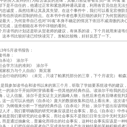
”中的剪人发辫的行为暗含谋反的意味，其极力敦促各省官员严查“叫魂”
部下是不信任的，他通过正常和紧急两种通讯渠道，利用各官员信息无法
的忠诚度，虽然结果让其及其失望。在这个事件中，我们可以看见官僚阶
等韦伯所说科层制的特点。在本书中作者也事无巨细的谈到了为何贫困的
疑最大，为何皇帝自己也对“叫魂”本身不确定的情况下依旧不减清缴的决
何完成，这些都能在本书中详细的看到。
个月读书的计划还是听从贺老师的建议，有体系的读，下个月就用来读韦
》这本书比较好读已经快读完了。发帖比较晚，好好反思了一下。
013年5月读书报告：
读书单：
自杀论》 涂尔干
社会学方法的准则》 涂尔干
国家权力与个人自由》 斯宾塞
社会行动的结构》（未完，只读了帕累托部分的三章，下个月读完） 帕森
是我参加读书会和读书以来的第三个月，听取了学姐要系统读书的建议
之一的涂尔干开始同时穿插着看一些其他的经典作品。读涂尔干给我的总
确，让人信服。涂尔干是实证主义的巅峰人物，当然后来也有后继者批判
，这一点可以从他的《自杀论》庞大的数据收集和总结上看出来。这次读
则》为纲领来分析一下他的经典作品《自杀论》开始，涂尔干提出应该明
型人才，我们要明确我的研究对象应该是社会事实，那么《自杀论》中作
象就是我们要研究的社会事实，而社会事实不是我们日常生活中无时无刻
，而是通过抽象化，普遍化而得出的社会事实，这种社会事实应该是一种
自杀：人们把任何由死者自己完成并知道会产生这种结果的某种积极或者