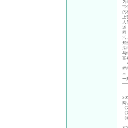
为
韦
的
上
人
道
同
活
知
法
与
富
韦
样
三
一
2
阅
《
《
《
在