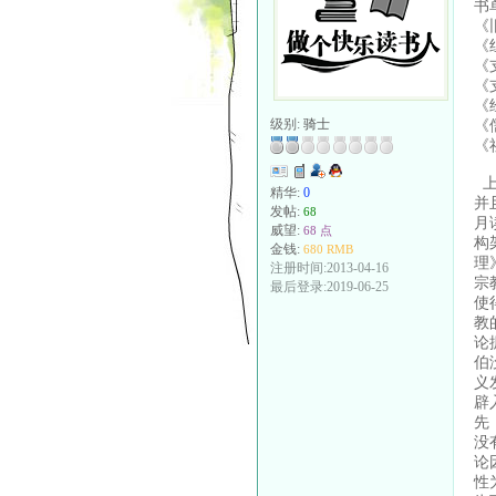
书
《
《
《
《
《
《
级别:
骑士
《
上
精华:
0
并
发帖:
68
月
威望:
68 点
构
金钱:
680 RMB
理
注册时间:2013-04-16
宗
最后登录:2019-06-25
使
教
论
伯
义
辟
先
没
论
性