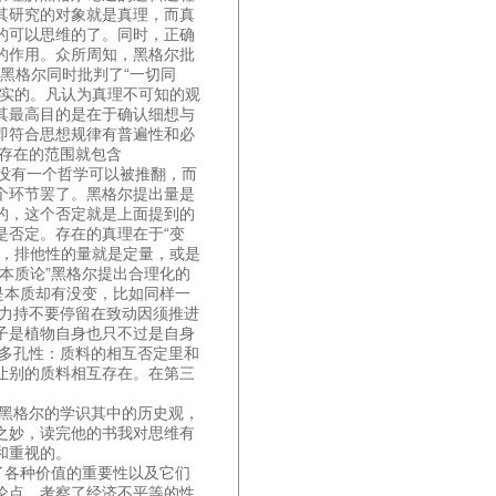
其研究的对象就是真理，而真
的可以思维的了。同时，正确
的作用。众所周知，黑格尔批
。黑格尔同时批判了“一切同
现实的。凡认为真理不可知的观
其最高目的是在于确认细想与
即符合思想规律有普遍性和必
，存在的范围就包含
，没有一个哲学可以被推翻，而
个环节罢了。黑格尔提出量是
的，这个否定就是上面提到的
是否定。存在的真理在于“变
性，排他性的量就是定量，或是
本质论”黑格尔提出合理化的
是本质却有没变，比如同样一
，力持不要停留在致动因须推进
子是植物自身也只不过是自身
 多孔性：质料的相互否定里和
让别的质料相互存在。在第三
黑格尔的学识其中的历史观，
之妙，读完他的书我对思维有
和重视的。
各种价值的重要性以及它们
论点，考察了经济不平等的性