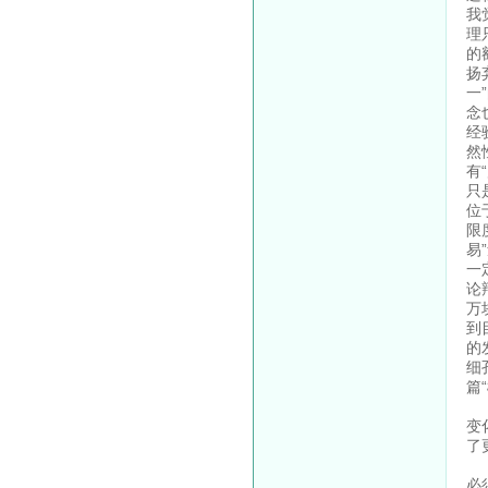
我
理
的
扬
一
念
经
然
有
只
位
限
易
一
论
万
到
的
细
篇
一
变
了
《
必