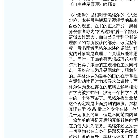
《自由秩序原理》哈耶克
《小逻辑》是相对于黑格尔的《大逻
匀称。本书最先解释了逻辑学的基本
自己的观点。在书的正文部分，黑格尔
分被作者称为“客观逻辑”后一个部
逻辑太过宏大，而自己关于哲学和逻
理解了的有所收获的部分。读完整部
程，看书理解黑格尔论述的逻辑过程
究的对象就是真理，而真理只能靠思
了。同时，正确的额思想或理论被掌
尔批扬弃了康德的主观唯心主义同时批
点，黑格尔认为凡是偶然的，现象的
的。黑格尔认为哲学的目的在于掌握
主观能动性同时力求寻求普遍性，而
格尔认为要在存在的范畴去解释概念，
哲学史被推翻的，没有一个哲学可以
中的一个环节罢了。黑格尔提出量是
这个否定就是上面提到的限度。黑格
真理在于“变易”量上的变化在某一
是一定限度的量，但是不同范围内量
一篇简单的讲是矛盾的互相转换的“
在负债人则为债务。黑格尔还区别开
一切事物都在自身但是那又不是终极
超出抽象的自身。黑格尔还谈到了 