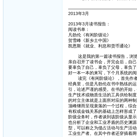
————————————————
2013年3月
2013年3月读书报告：
阅读书单：
凡勃伦《有闲阶级论》
贺雪峰《新乡土中国》
凯恩斯《就业、利息和货币通论》
这是我的第一篇读书报告，浏览了
亲自召开了读书会，开完会后，自己
要辜负了自己，辜负了父母，辜负了
好一本一本的来写，下个月系统的阅
读完《有闲阶级论》，首先作者给
经典里，但是凡勃伦在书中熟练的运
引，论述严谨的感受。在书的开始，
生产技术或物质生活的工具供给制度
的对立主体就是上面所对应的两种制
顶峰继而呈现衰落的一个过程，综合
有权或金钱关系的基础上怎样形成了
阶级业务时，作者谈到该阶级从显示
也分析了企业和工业矛盾的历史渊源
型，可以称之为侵占活动与生产活动
工业生产者。在其中作者还穿插着两