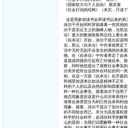
《国家权力与个人自由》 斯宾塞
《社会行动的结构》（未完，只读了
这是我参加读书会和读书以来的第
涂尔干开始同时穿插着看一些其他的
尔干是实证主义的巅峰人物，当然后
论》庞大的数据收集和总结上看出来
《自杀论》开始，涂尔干提出应该明
实，那么《自杀论》中作者就界定了
活中无时无刻不在发生的偶然的表面
物。在《自杀论》中作者界定了自杀
直接或间接的引起死亡叫做自杀。接
察，同时他也提出了观察社会事实的
分类并把符合这些外在特征的同一类
则。在这一方面《自杀论》在开篇的
和感受加进来比如说是精神不正常、
样的个人的以及自然的影响因素都是
样一种社会事实。接着涂尔干说明了
病态现象是应该是什么但没有表现什
准将自身类型分为利己性自杀和利他
现象。接着，涂尔干提出了划分社会
的不同组合而已。并分为高发展程度
科学的社会科学，必须在科学的解释
么的原则：当我们试图解释一种社会
准则：社会事实只能用社会事实来解