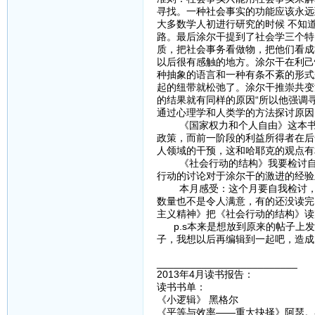
寻找。一种社会事实的功能应该永远
大多数学人初进行研究的时候 不知
路。最后涂尔干提到了社会学三个特点
质，把社会事务看做物，把他们看成
以后很有感触的地方。涂尔干在利己
种抽象的语言和一种有条不紊的形式
起的纽带就松弛了。涂尔干推崇共变
的结果就有同样的原因“所以他强调
通过心理学和人类学的方法探讨原因
《国家权力和个人自由》这本书的
政策，而前一阶段的利益所得者在后
人领域的干预，这和哈耶克的观点有
《社会行动的结构》我要检讨自己
行动的讨论对于涂尔干的激进的经验
本月感受：这个月要自我检讨，业
数量也不是令人满意，有的还没读完
主义精神》把《社会行动的结构》读
p.s本来是想放到原来的帖子上发
子，我想以后再编辑到一起吧，造成
_________________________
2013年4月读书报告：
读书书单：
《小逻辑》 黑格尔
《平等与效率——重大抉择》阿瑟。