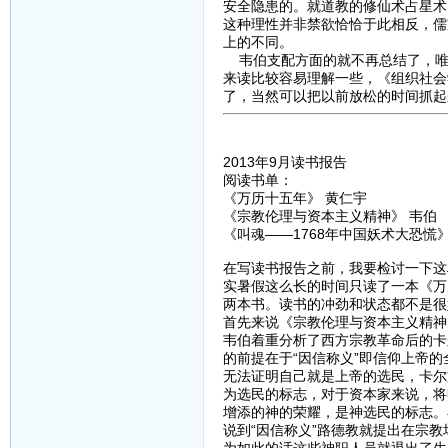
安全隐患的。就道教的修仙术占星术
这种理性并非禁欲恰恰于此相反，儒
上的不同。
韦伯支配方面的就不再总结了，唯
来读比较容易理解一些，《组织社会
了，当然可以把以前放松的时间抓起
2013年9月读书报告
阅读书单：
《万历十五年》 黄仁宇
《宗教伦理与资本主义精神》 韦伯
《叫魂——1768年中国妖术大恐慌
在写读书报告之前，我要检讨一下这
实暑假这么长的时间只读了一本《万
两本书。读书的冲劲和状态都不是很
首先来说《宗教伦理与资本主义精神
韦伯着重分析了西方宗教革命后的卡
的前提在于“因信称义”即信仰上帝
无法证明自己就是上帝的选民，卡尔
为选民的标志，对于资本家来说，将
增添的神的荣耀，是神选民的标志。
说到“因信称义”路德教就提出在宗