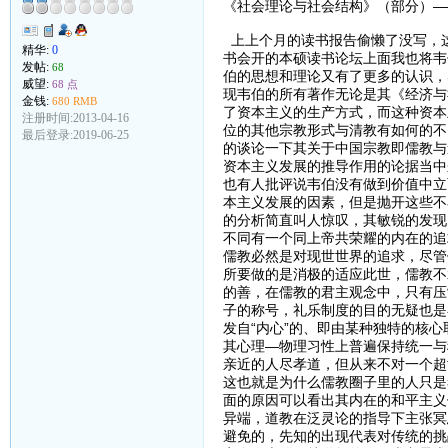
《社会理论与社会结构》（部分）—
上上个月的读书报告偷懒了没写，
精华:
0
书会开的本硕读书论坛上面我也将韦
发帖:
68
伯的思想和理论又有了更多的认识，
威望:
68 点
现韦伯的所有著作无论是其《经济与
金钱:
680 RMB
了资本主义的生产方式，而这种资本
注册时间:2013-04-16
位的其他宗教形式与清教有如何的不
最后登录:2019-06-25
的谈论一下其关于中国宗教即儒教与
资本主义发展的推导作用的论据当中
也有人批评说韦伯没有做到价值中立
本主义发展的因素，但是抛开这些不
的分析简直叫人惊叹，其敏锐的发现
不同有一个同上帝共荣耀的内在的追
儒教必然是对现世世界的追求，尽管
所要做的是消极的适应此世，儒教不
的善，在儒教的君主观念中，只有压
子的称号，礼乐制度的目的无疑也是
发自“内心”的、即由某种独特的核
其心理—物理习性上普遍保持统一与
亲近的人尽孝道，但从来不对一个超
这也就是为什么儒教圈子里的人只是
面的原因可以看出其内在的和平主义
异端，道教在泛灵论的指导下主张冥
避免的，先知的出现代表对传统的挑