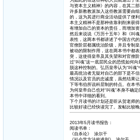
为如此的话这些神职人员就退出了生
与资本主义精神》的内容，在其二部
许多新教教派加入这些教派需要由组
的，这为其进行商业活动提供了便利
本主义精神不是那种依靠剥削来获得
有增加自己的资本的责任，而增加资
然后来说说《万历十五年》和《叫魂
表性，这两本书都讲述了中国古代的
官僚阶层都属统治阶级，并且专制皇
被动的限制作用，这在两本书中都表
突，这使得皇帝及其失望和对官僚阶
过“叫魂”这一底层民众的恐慌如何
脱这种控制的。弘历皇帝认为“叫魂
最高统治者无疑对自己的部下是不信
情况以及官员的忠诚度，虽然结果让
下等韦伯所说科层制的特点。在本书
为何皇帝自己也对“叫魂”本身不确
本书中详细的看到。
下个月读书的计划还是听从贺老师的
比较好读已经快读完了。发帖比较晚
2013年5月读书报告：
阅读书单：
《自杀论》 涂尔干
《社会学方法的准则》 涂尔干