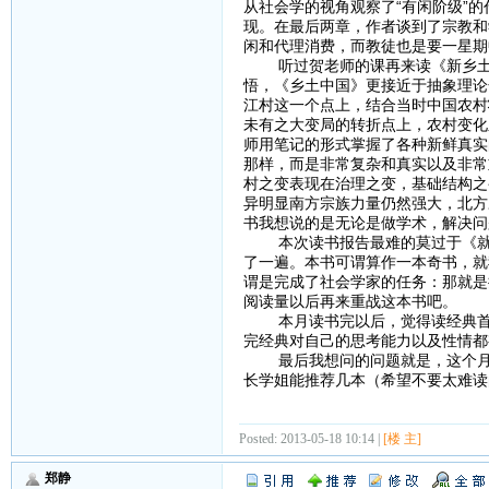
从社会学的视角观察了“有闲阶级”
现。在最后两章，作者谈到了宗教和
闲和代理消费，而教徒也是要一星期
听过贺老师的课再来读《新乡土中
悟，《乡土中国》更接近于抽象理论
江村这一个点上，结合当时中国农村
未有之大变局的转折点上，农村变化
师用笔记的形式掌握了各种新鲜真实
那样，而是非常复杂和真实以及非常
村之变表现在治理之变，基础结构之
异明显南方宗族力量仍然强大，北方
书我想说的是无论是做学术，解决问
本次读书报告最难的莫过于《就业
了一遍。本书可谓算作一本奇书，就
谓是完成了社会学家的任务：那就是
阅读量以后再来重战这本书吧。
本月读书完以后，觉得读经典首先
完经典对自己的思考能力以及性情都
最后我想问的问题就是，这个月我
长学姐能推荐几本（希望不要太难读
Posted: 2013-05-18 10:14 |
[楼 主]
郑静