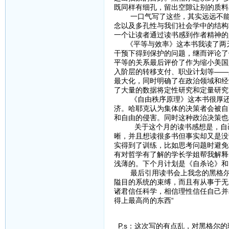
既同样有细孔，留出空隙让别的质料
一口气写了这些，其实远远不能概
念以及多孔性与我们社会学中的结构
一个让读者通过读书感到作者精神的
《平等与效率》这本书我读了两天
干预下得到保护的问题，继而评论了
平等的关系最后评价了作为缩小美国
入阶层的转移支付、职业计划等——
最大化，同时明确了在政治领域和经
了大量的数据将定性研究和定量研究
《自由秩序原理》这本书很厚还没
济。哈耶克认为集体的决策者会被自
和自由的侵害。同时这种政治决策也
关于这个月的读书感想是，自己尝
晰，并且想读很多书但事实却又是没
实得到了训练，比如思考问题时避免
有对哲学有了解的学长学姐帮我解释一
浅薄的。下个月计划是《自杀论》和
最后引用读书会上我念的黑格尔的一
隘目的系统的束缚，而且有从事于无
诸君信任科学，相信理性信任自己并
得上最高尚的东西“
P.s：这次写的有点乱，对黑格尔