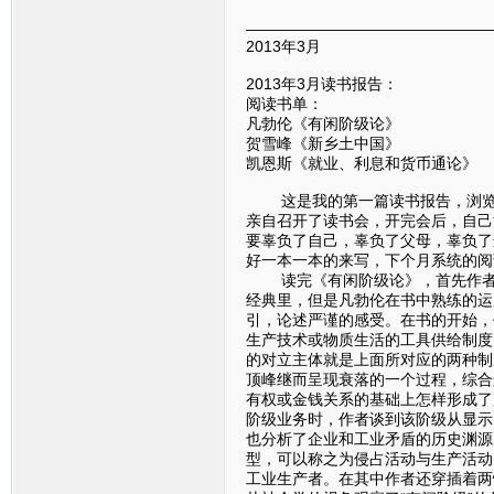
————————————————
2013年3月
2013年3月读书报告：
阅读书单：
凡勃伦《有闲阶级论》
贺雪峰《新乡土中国》
凯恩斯《就业、利息和货币通论》
这是我的第一篇读书报告，浏览了
亲自召开了读书会，开完会后，自己
要辜负了自己，辜负了父母，辜负了
好一本一本的来写，下个月系统的阅
读完《有闲阶级论》，首先作者给
经典里，但是凡勃伦在书中熟练的运
引，论述严谨的感受。在书的开始，
生产技术或物质生活的工具供给制度
的对立主体就是上面所对应的两种制
顶峰继而呈现衰落的一个过程，综合
有权或金钱关系的基础上怎样形成了
阶级业务时，作者谈到该阶级从显示
也分析了企业和工业矛盾的历史渊源
型，可以称之为侵占活动与生产活动
工业生产者。在其中作者还穿插着两