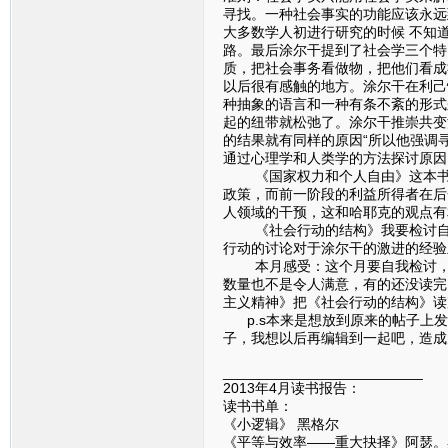
寻找。一种社会事实的功能应该永远
大多数学人初进行研究的时候 不知
路。最后涂尔干提到了社会学三个特点
质，把社会事务看做物，把他们看成
以后很有感触的地方。涂尔干在利己
种抽象的语言和一种有条不紊的形式
起的纽带就松弛了。涂尔干推崇共变
的结果就有同样的原因“所以他强调
通过心理学和人类学的方法探讨原因
《国家权力和个人自由》这本书的
政策，而前一阶段的利益所得者在后
人领域的干预，这和哈耶克的观点有
《社会行动的结构》我要检讨自己
行动的讨论对于涂尔干的激进的经验
本月感受：这个月要自我检讨，业
数量也不是令人满意，有的还没读完
主义精神》把《社会行动的结构》读
p.s本来是想放到原来的帖子上发
子，我想以后再编辑到一起吧，造成
_________________________
2013年4月读书报告：
读书书单：
《小逻辑》 黑格尔
《平等与效率——重大抉择》阿瑟。