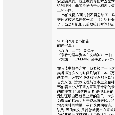
安全隐患的。就道教的修仙术占星术
这种理性并非禁欲恰恰于此相反，儒
上的不同。
韦伯支配方面的就不再总结了，唯
来读比较容易理解一些，《组织社会
了，当然可以把以前放松的时间抓起
2013年9月读书报告
阅读书单：
《万历十五年》 黄仁宇
《宗教伦理与资本主义精神》 韦伯
《叫魂——1768年中国妖术大恐慌
在写读书报告之前，我要检讨一下这
实暑假这么长的时间只读了一本《万
两本书。读书的冲劲和状态都不是很
首先来说《宗教伦理与资本主义精神
韦伯着重分析了西方宗教革命后的卡
的前提在于“因信称义”即信仰上帝
无法证明自己就是上帝的选民，卡尔
为选民的标志，对于资本家来说，将
增添的神的荣耀，是神选民的标志。
说到“因信称义”路德教就提出在宗
为如此的话这些神职人员就退出了生