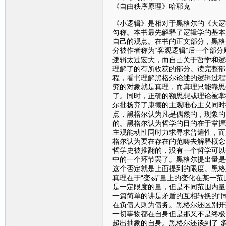
《自由秩序原理》哈耶克
《小逻辑》是相对于黑格尔的《大逻
匀称。本书最先解释了逻辑学的基本
自己的观点。在书的正文部分，黑格尔
分被作者称为“客观逻辑”后一个部
逻辑太过宏大，而自己关于哲学和逻
理解了的有所收获的部分。读完整部
程，看书理解黑格尔论述的逻辑过程
究的对象就是真理，而真理只能靠思
了。同时，正确的额思想或理论被掌
尔批扬弃了康德的主观唯心主义同时批
点，黑格尔认为凡是偶然的，现象的
的。黑格尔认为哲学的目的在于掌握
主观能动性同时力求寻求普遍性，而
格尔认为要在存在的范畴去解释概念，
哲学史被推翻的，没有一个哲学可以
中的一个环节罢了。黑格尔提出量是
这个否定就是上面提到的限度。黑格
真理在于“变易”量上的变化在某一
是一定限度的量，但是不同范围内量
一篇简单的讲是矛盾的互相转换的“
在负债人则为债务。黑格尔还区别开
一切事物都在自身但是那又不是终极
超出抽象的自身。黑格尔还谈到了 