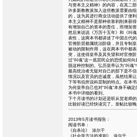
与资本主义精神》的内容，在其二部
许多新教教派加入这些教派需要由组
的，这为其进行商业活动提供了便利
本主义精神不是那种依靠剥削来获得
有增加自己的资本的责任，而增加资
然后来说说《万历十五年》和《叫魂
表性，这两本书都讲述了中国古代的
官僚阶层都属统治阶级，并且专制皇
被动的限制作用，这在两本书中都表
突，这使得皇帝及其失望和对官僚阶
过“叫魂”这一底层民众的恐慌如何
脱这种控制的。弘历皇帝认为“叫魂
最高统治者无疑对自己的部下是不信
情况以及官员的忠诚度，虽然结果让
下等韦伯所说科层制的特点。在本书
为何皇帝自己也对“叫魂”本身不确
本书中详细的看到。
下个月读书的计划还是听从贺老师的
比较好读已经快读完了。发帖比较晚
2013年5月读书报告：
阅读书单：
《自杀论》 涂尔干
《社会学方法的准则》 涂尔干