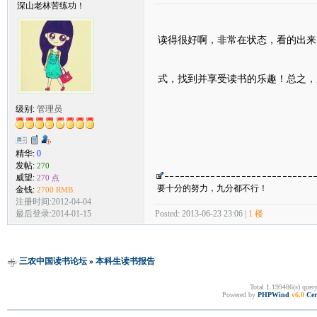
深山老林苦练功！
读得很好啊，非常在状态，看的出来
式，找到并享受读书的乐趣！总之，
级别:
管理员
精华:
0
发帖:
270
威望:
270 点
要十分的努力，九分都不行！
金钱:
2700 RMB
注册时间:2012-04-04
Posted: 2013-06-23 23:06 |
1 楼
最后登录:2014-01-15
三农中国读书论坛
»
本科生读书报告
Total 1.199486(s) quer
Powered by
PHPWind
v6.0
Cer