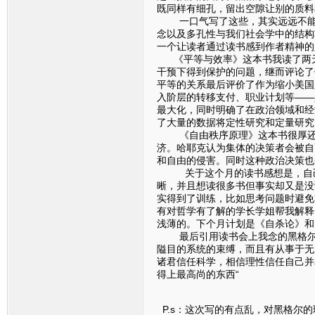
既同样有细孔，留出空隙让别的质料
一口气写了这些，其实远远不能概
念以及多孔性与我们社会学中的结构
一个让读者通过读书感到作者精神的
《平等与效率》这本书我读了两天
干预下得到保护的问题，继而评论了
平等的关系最后评价了作为缩小美国
入阶层的转移支付、职业计划等——
最大化，同时明确了在政治领域和经
了大量的数据将定性研究和定量研究
《自由秩序原理》这本书很厚还没
济。哈耶克认为集体的决策者会被自
和自由的侵害。同时这种政治决策也
关于这个月的读书感想是，自己尝
晰，并且想读很多书但事实却又是没
实得到了训练，比如思考问题时避免
有对哲学有了解的学长学姐帮我解释一
浅薄的。下个月计划是《自杀论》和
最后引用读书会上我念的黑格尔的一
隘目的系统的束缚，而且有从事于无
诸君信任科学，相信理性信任自己并
得上最高尚的东西“
P.s：这次写的有点乱，对黑格尔