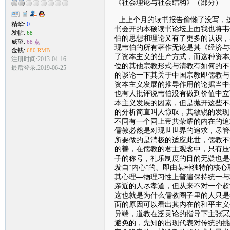
《社会理论与社会结构》（部分）—
上上个月的读书报告偷懒了没写，
精华:
0
书会开的本硕读书论坛上面我也将韦
发帖:
68
伯的思想和理论又有了更多的认识，
威望:
68 点
现韦伯的所有著作无论是其《经济与
金钱:
680 RMB
了资本主义的生产方式，而这种资本
注册时间:2013-04-16
位的其他宗教形式与清教有如何的不
最后登录:2019-06-25
的谈论一下其关于中国宗教即儒教与
资本主义发展的推导作用的论据当中
也有人批评说韦伯没有做到价值中立
本主义发展的因素，但是抛开这些不
的分析简直叫人惊叹，其敏锐的发现
不同有一个同上帝共荣耀的内在的追
儒教必然是对现世世界的追求，尽管
所要做的是消极的适应此世，儒教不
的善，在儒教的君主观念中，只有压
子的称号，礼乐制度的目的无疑也是
发自“内心”的、即由某种独特的核
其心理—物理习性上普遍保持统一与
亲近的人尽孝道，但从来不对一个超
这也就是为什么儒教圈子里的人只是
面的原因可以看出其内在的和平主义
异端，道教在泛灵论的指导下主张冥
避免的，先知的出现代表对传统的挑