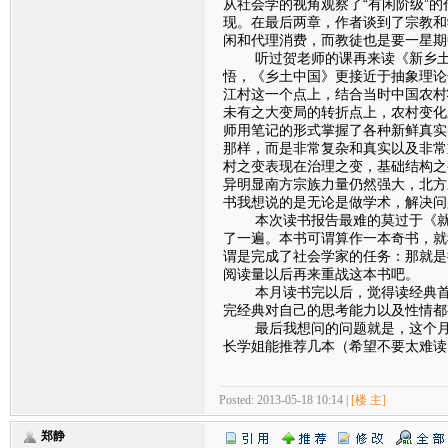
从社会学的视角观察了“有闲阶级”
现。在最后两章，作者谈到了宗教和
闲和代理消费，而教徒也是要一星期
听过贺老师的课再来读《新乡土中
悟，《乡土中国》更接近于抽象理论
江村这一个点上，结合当时中国农村
未有之大变局的转折点上，农村变化
师用笔记的形式掌握了各种新鲜真实
那样，而是非常复杂和真实以及非常
村之变表现在治理之变，基础结构之
异明显南方宗族力量仍然强大，北方
书我想说的是无论是做学术，解决问
本次读书报告最难的莫过于《就业
了一遍。本书可谓算作一本奇书，就
谓是完成了社会学家的任务：那就是
阅读量以后再来重战这本书吧。
本月读书完以后，觉得读经典首先
完经典对自己的思考能力以及性情都
最后我想问的问题就是，这个月我
长学姐能推荐几本（希望不要太难读
Posted: 2013-05-18 10:14 |
[楼 主]
郑静