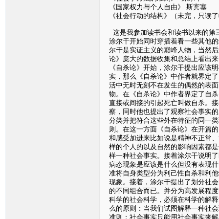
《国家权力与个人自由》 斯宾塞
《社会行动的结构》（未完，只读了
这是我参加读书会和读书以来的第
涂尔干开始同时穿插着看一些其他的
尔干是实证主义的巅峰人物，当然后
论》庞大的数据收集和总结上看出来
《自杀论》开始，涂尔干提出应该明
实，那么《自杀论》中作者就界定了
活中无时无刻不在发生的偶然的表面
物。在《自杀论》中作者界定了自杀
直接或间接的引起死亡叫做自杀。接
察，同时他也提出了观察社会事实的
分类并把符合这些外在特征的同一类
则。在这一方面《自杀论》在开篇的
和感受加进来比如说是精神不正常、
样的个人的以及自然的影响因素都是
样一种社会事实。接着涂尔干说明了
病态现象是应该是什么但没有表现什
准将自身类型分为利己性自杀和利他
现象。接着，涂尔干提出了划分社会
的不同组合而已。并分为高发展程度
科学的社会科学，必须在科学的解释
么的原则：当我们试图解释一种社会
准则：社会事实只能用社会事实来解