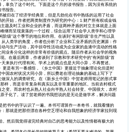
母，辜负了这个时代。下面是这个月的读书报告，因为没有系统的
读书报告。
被归在了经济学经典里，但是凡勃伦在书中熟练的运用了社会
的开始，作者把两类制度作为研究的中心：1.财产所有权或金钱
的主题及时工业和企业的矛盾，而这两种矛盾的对立主体就是上面
顶峰继而呈现衰落的一个过程，综合运用了社会学人类学和心理学
阶级”这个季节的地位和作用。在谈到“有闲阶级”非生产性以及
。从人类学的角度，作者也分析了企业和工业矛盾的历史渊源：作
活动与生产活动，其中掠夺性活动成为企业家的血液中流动的性格
之间业务分化这样的非常有价值的观点。随后作者从社会学的视角
现。在最后两章，作者谈到了宗教和学术研究中的“有闲阶级”首
一天来执行代理有闲。学术上的观点也是大同小异，不再赘述。
更是有另一番感悟，《乡土中国》更接近于抽象理论化但是时
时中国农村状况大同小异，所以费老在理论抽象的基础上写下了
次做深入的调查研究。在《新乡土中国》中贺老师用笔记的形式掌
的那样，而是非常复杂和真实以及非常重要的地区。当前农村模式
值之变。而农村也从熟人社会向半熟人社会转变。中国很大，农村
然原子化了。读了贺老师的书我想说的是无论是做学术，解决问题
是把书中的字认识了一遍。本书可谓算作一本奇书，就我看懂的
务：那就是把那些漂在各种空乏理论和自我想象的经济学家拉到现
。然后我觉得读完经典对自己的思考能力以及性情都有极大的
读，希望各位学长学姐能推荐几本（希望不要太难读的，凯恩