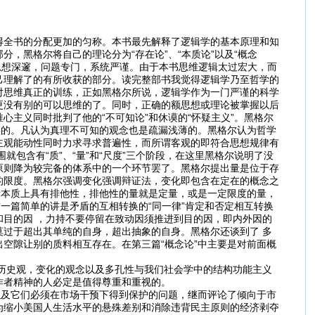
得全书的分配更加的匀称。本书最先解释了逻辑学的基本原理和知
，黑格尔将自己的理论分为“存在论”、“本质论”以及“概念
作思想深邃，问题专门，系统严谨。由于本书思维逻辑太过宏大，而
己理解了的有所收获的部分。读完整部书我觉得逻辑学乃至哲学的
对思维真正的训练，正如黑格尔所说，逻辑学作为一门严谨的科学
更没有别的可以思维的了。同时，正确的额思想或理论被掌握以后
主义同时批判了他的“不可知论”和休谟的“怀疑主义”。黑格尔
实的。凡认为真理不可知的观念也是疏漏浅薄的。黑格尔认为哲学
主观能动性同时力求寻求普遍性，而所谓客观的即符合思想规律有
包含有“质”、“量”和“尺度”三个阶段，在这里黑格尔说明了没
原则降为较完备的体系中的一个环节罢了。黑格尔提出量是位于存
的限度。黑格尔强调变化强调辩证法，变化即包含在定在的概念之
量本质上具有排他性，排他性的量就是定量，或是一定限度的量，
一篇简单的讲是矛盾的互相转换的“同一律”肯定和否定相互转换
目的因 ，力持不要停留在致动因须推进到目的因，即内外因的
过于超出其单纯的自身，超出抽象的自身。黑格尔还谈到了 多
空隙让别的质料相互存在。在第三篇“概念论”中主要是对前面概
史观，变化的观念以及多孔性与我们社会学中的结构功能主义
作者精神的人必定是值得尊重和重视的。
及它们必须在市场干预下得到保护的问题，继而评论了倾向于市
为缩小美国人生活水平的悬殊差别和消除违背民主原则的经济剥夺