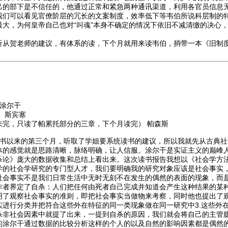
己的部下是不信任的，他通过正常和紧急两种通讯渠道，利用各官员信息
我们可以看见官僚阶层的冗长的文案制度，效率低下等韦伯所说科层制的
最大，为何皇帝自己也对“叫魂”本身不确定的情况下依旧不减清缴的决心
听从贺老师的建议，有体系的读，下个月就用来读韦伯，捎带一本《旧制
涂尔干
 斯宾塞
未完，只读了帕累托部分的三章，下个月读完） 帕森斯
书以来的第三个月，听取了学姐要系统读书的建议，所以我就先从古典社
体的感觉就是思路清晰，脉络明确，让人信服。涂尔干是实证主义的巅峰
杀论》庞大的数据收集和总结上看出来。这次读书报告我想以《社会学方
学的社会学研究的专门型人才，我们要明确我的研究对象应该是社会事实
社会事实不是我们日常生活中无时无刻不在发生的偶然的表面的现象，而
作者界定了自杀：人们把任何由死者自己完成并知道会产生这种结果的某
了观察社会事实的准则，即把社会事实当做物来考察，同时他也提出了观察
实进行分类并把符合这些外在特征的同一类现象做在同一研究中3.这些外
杀非社会因素中就提了出来，一提到自杀的原因，我们就会将自己的主管
的涂尔干通过数据的比较分析这样的个人的以及自然的影响因素都是偶然