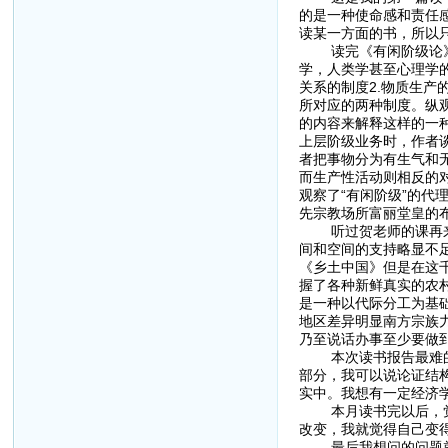
的是一种使命感和责任
读某一方面的书，所以
读完《有闲阶级论》，
学，人类学甚至心理学
关系的制度2.物质生
所对应的两种制度。纵
的内容来解释这样的一种
上层阶级业务时，作者
者把事物分为有生气和
而生产性活动则相反的
观察了“有闲阶级”的代
先宗教场所富丽堂皇的
听过贺老师的课再来读
间和空间的支持略显不
《乡土中国》但是在这
握了各种新鲜真实的农
是一种以代际分工为基
地区差异明显南方宗族
乃至说话办事至少要做
本次读书报告最难的莫
部分，我可以说论证结
实中。我想有一定经济
本月读书完以后，觉得
改变，我就觉得自己变
最后我想问的问题就是