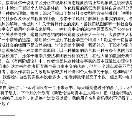
实。接着涂尔干说明了区分正常现象和病态现象所谓正常现象就是说应该
论》中涂尔干就以个人所在群体的一体化程度的高低为标准将自身类型分
是一种病态现象。接着，涂尔干提出了划分社会类型的方法的准则，说明
度的社会以及低发展程度的社会。涂尔干又说明了解释社会事实的原则，
到的解释。他提到：1.关于解释什么的原则：当我们试图解释一种社会现
会事实只能用社会事实来解释。一种社会事实的决定性原因应先于它存在
的的关系中寻找。这是我在总结的时候觉得收获最大一部分。大多数学人初
一个清晰的道路。最后涂尔干提到了社会学三个特点：1.独立于一切哲学
看成社会的物而不是自然的物。讨论完整个纲领，我还补充一下没有说到
种悲观失望是一种结果而非原因，以一种抽象的语言和一种有条不紊的形式
带就松弛了。涂尔干推崇共变法和比较分析的方法，在他大量的数据分析中
因。在《有闲阶级论》中，作者也是从这种社会事实的最本源通过心理学
》这本书的作者斯宾塞也是自由主义的代表，他的一个观点就是不同阶
迫者，那么作者就认为政府应该减少对经济和个人领域的干预，这和哈耶
要检讨自己其实根本没看多少，怕老师批评就充了个数，但是其中帕累
补充。
我检讨，业余时间只有一半用来读书，每天睡觉也过分的多了点，读书
我又有了动力。下个月的计划有《新教伦理与资本主义精神》把《社会行动
来的帖子上发的，但是换个浏览器以后，我的用户名和密码我都不记得了
不起了
_______