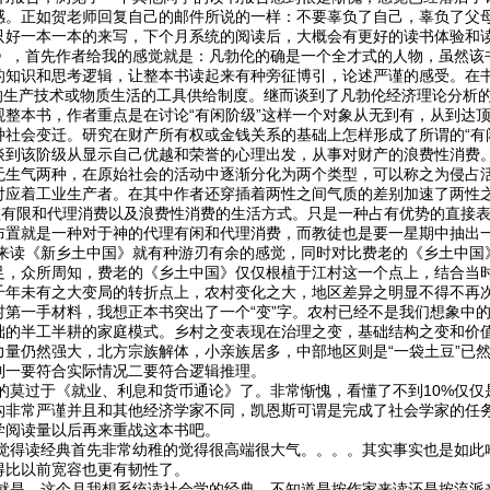
感。正如贺老师回复自己的邮件所说的一样：不要辜负了自己，辜负了父
只好一本一本的来写，下个月系统的阅读后，大概会有更好的读书体验和
首先作者给我的感觉就是：凡勃伦的确是一个全才式的人物，虽然该书
的知识和思考逻辑，让整本书读起来有种旁征博引，论述严谨的感受。在书
产的生产技术或物质生活的工具供给制度。继而谈到了凡勃伦经济理论分析
观整本书，作者重点是在讨论“有闲阶级”这样一个对象从无到有，从到达
社会变迁。研究在财产所有权或金钱关系的基础上怎样形成了所谓的“有闲
谈到该阶级从显示自己优越和荣誉的心理出发，从事对财产的浪费性消费
无生气两种，在原始社会的活动中逐渐分化为两个类型，可以称之为侵占
对应着工业生产者。在其中作者还穿插着两性之间气质的差别加速了两性
理有限和代理消费以及浪费性消费的生活方式。只是一种占有优势的直接表
布置就是一种对于神的代理有闲和代理消费，而教徒也是要一星期中抽出
《新乡土中国》就有种游刃有余的感觉，同时对比费老的《乡土中国》
足，众所周知，费老的《乡土中国》仅仅根植于江村这一个点上，结合当
千年未有之大变局的转折点上，农村变化之大，地区差异之明显不得不再
村第一手材料，我想正本书突出了一个“变”字。农村已经不是我们想象中
础的半工半耕的家庭模式。乡村之变表现在治理之变，基础结构之变和价
力量仍然强大，北方宗族解体，小亲族居多，中部地区则是“一袋土豆”已
到一要符合实际情况二要符合逻辑推理。
过于《就业、利息和货币通论》了。非常惭愧，看懂了不到10%仅仅
构非常严谨并且和其他经济学家不同，凯恩斯可谓是完成了社会学家的任
学阅读量以后再来重战这本书吧。
读经典首先非常幼稚的觉得很高端很大气。。。。其实事实也是如此哈
得比以前宽容也更有韧性了。
，这个月我想系统读社会学的经典，不知道是按作家来读还是按流派来