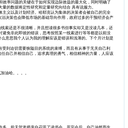
和效率问题的关键在于如何实现边际效益的最大化，同时明确了
大量的数据将定性研究和定量研究向结合 具有说服力。
主义以及计划经济。哈耶克认为集体的决策者会被自己的完全
政治决策也会降低市场的基础导向作用，政府过多的干预经济会产
线索还是不很清晰，并且想读很多书但事实却又是没读几本，还
时避免非此即彼的错误，思考按照某一线索进行等等都是以前没
是什么意思我个人认为我的理解应该是错误和浅薄的。下个月计划是
有受到迫切需要狭隘目的系统的束缚，而且有从事于无关自己利
信任自己并相信自己，追求真理的勇气，相信精神的力量，人应该
试加油哈。。。。
多。前天贺老师亲自召开了读书会，开完会后，自己油然而生