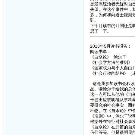
是最高统治者无疑对自
失望。在这个事件中，
多，为何和尚道士嫌疑
到。
下个月读书的计划还是
思了一下。
2013年5月读书报告：
阅读书单：
《自杀论》 涂尔干
《社会学方法的准则》 
《国家权力与个人自由》
《社会行动的结构》（
这是我参加读书会和读
品。读涂尔干给我的总
这一点可以从他的《自
干提出应该明确从事科
要研究的社会事实，而
种物。在《自杀论》中
《准则》中，涂尔干说明
根据外在特征对社会事
《自杀论》在开篇的自
信仰等等。但是很明显