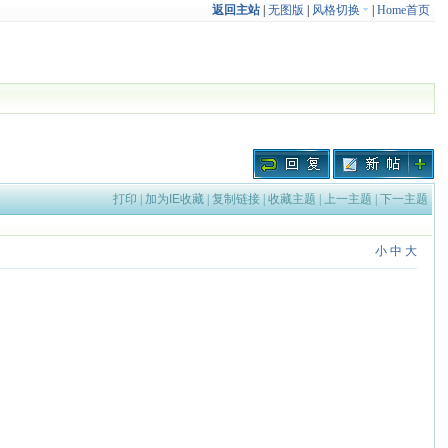
返回主站
|
无图版
|
风格切换
|
Home首页
打印
|
加为IE收藏
|
复制链接
|
收藏主题
|
上一主题
|
下一主题
小
中
大