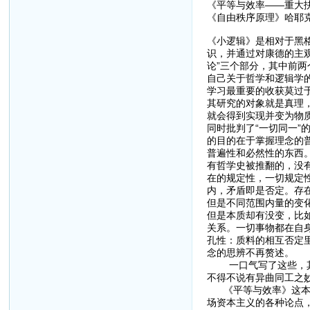
《平等与效率——重大
《自由秩序原理》哈耶
《小逻辑》是相对于黑
识，并通过对康德的主观
论”三个部分，其中前两
自己关于哲学和逻辑学
学习最重要的收获莫过
其研究的对象就是真理
就会得到实现并变为物质
同时批判了“一切同一
的目的在于掌握理念的
普遍性和必然性的东西。
有哲学史被推翻的，没
在的规定性，一切规定
内，矛盾即是否定。存
但是不同范围内量的变化
但是本质却有没变，比
关系。一切事物都在自
孔性：质料的相互否定
念的思辨不再赘述。
一口气写了这些，其实
不得不说有异曲同工之
《平等与效率》这本书
场资本主义的各种论点