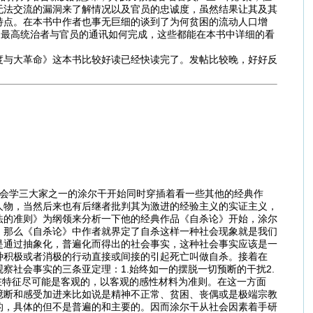
无法交流的漏洞来了解情况以及官员的忠诚度，虽然结果让其及其
特点。在本书中作者也事无巨细的谈到了为何贫困的流动人口增
，最高统治者与官员的通讯如何完成，这些都能在本书中详细的看
度与大革命》这本书比较好读已经快读完了。发帖比较晚，好好反
会学三大家之一的涂尔干开始同时穿插着看一些其他的经典作
人物，当然后来也有后继者批判其为激进的经验主义的实证主义，
法的准则》为纲领来分析一下他的经典作品《自杀论》开始，涂尔
，那么《自杀论》中作者就界定了自杀这样一种社会现象就是我们
是通过抽象化，普遍化而得出的社会事实，这种社会事实应该是一
种积极或者消极的行动直接或间接的引起死亡叫做自杀。接着在
社会事实的三条亚定理：1.始终如一的摆脱一切预断的干扰2.
在特征尽可能是客观的，以客观的感性材料为准则。在这一方面
臆断和感受加进来比如说是精神不正常、贫困、丧偶或是极端宗教
的，具体的但不是普遍的和主要的。因而涂尔干从社会因素着手研