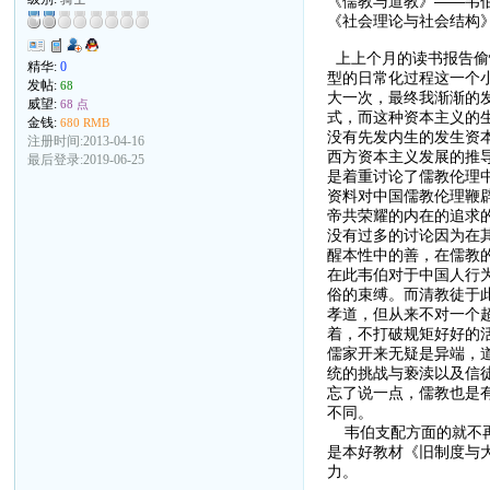
《儒教与道教》——韦
《社会理论与社会结构
上上个月的读书报告偷
精华:
0
型的日常化过程这一个
发帖:
68
大一次，最终我渐渐的
威望:
68 点
式，而这种资本主义的
金钱:
680 RMB
没有先发内生的发生资
注册时间:2013-04-16
西方资本主义发展的推
最后登录:2019-06-25
是着重讨论了儒教伦理
资料对中国儒教伦理鞭
帝共荣耀的内在的追求
没有过多的讨论因为在
醒本性中的善，在儒教
在此韦伯对于中国人行
俗的束缚。而清教徒于
孝道，但从来不对一个超
着，不打破规矩好好的
儒家开来无疑是异端，
统的挑战与亵渎以及信
忘了说一点，儒教也是
不同。
韦伯支配方面的就不再
是本好教材《旧制度与
力。