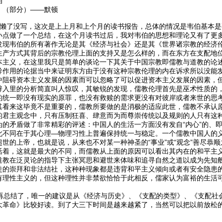
伯
》（部分）——默顿
懒了没写，这次是上上月和上个月的读书报告，总体的情况是韦伯基本是
小点做了一个总结，在这个月读书过后，我对韦伯的思想和理论又有了更
发现韦伯的所有著作无论是其《经济与社会》还是其《世界诸宗教的经济
生产方式其背后的宗教伦理上面的支持又是怎么样的，而在东方在支配地
本主义，在这里我只是简单的谈论一下其关于中国宗教即儒教与道教的论
导作用的论据当中来证明东方由于没有这种宗教伦理的内在诉求所以没能
中阻碍资本主义发展的因素而可以忽略了可以促进资本主义发展的因素，
辟入里的分析简直叫人惊叹，其敏锐的发现，儒教伦理首先是巫术性质的
的统一即没有现实的原罪，也没有救赎的需求更没有对彼岸或者来世的思
其看来这毕竟不是重要的，儒教所要做的是消极的适应此世，儒教不承认
的君主观念中，只有压制狂喜、肆意而为而尊崇传统以及规则的人只有这
为的矛盾做了非常精彩的评述：中国人的生活一方面没有发自“内心”的、
此不同在于其心理—物理习性上普遍保持统一与稳定。一个儒教中国人的
世的上帝，也就是说，从来也不对某一种神圣的“事业”或“观念”善尽恭
活着，这就是最大的不同，而儒教从上面的原因可以看出其内在的和平主
道教在泛灵论的指导下主张冥思和避世来体味和追寻自然之道以成为先知
徒的崇拜和非法结社，这种种现象都是违背和平主义倾向或者有安全隐患
有理性主义的，但这种理性并非禁欲恰恰于此相反，儒家认为富裕的生活
总结了，唯一的建议是从《经济与历史》、《支配的类型》、《支配社
大革命》比较好读。到了大三下时间是越来越紧了，当然可以把以前放松