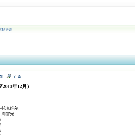
本帖更新
013年12月）
—托克维尔
—周雪光
伯
伯
伯