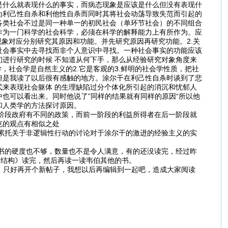
是什么就表现什么的事实，而病态现象是应该是什么但没有表现什
为利己性自杀和利他性自杀而同时其将社会动荡导致失范而引起的
各类社会不过是同一种单一的初民社会（单环节社会）的不同组合
作为一门科学的社会科学，必须在科学的解释能力上有所作为。应
象对应分别研究其原因和功能。并先研究原因再研究功能。2.关
社会事实中去寻找而非个人意识中寻找。一种社会事实的功能应该
进行研究的时候 不知道从何下手，那么从经验研究对象角度来
，社会学是自然主义的2.它是客观的3.鲜明的社会学性质，把社
但是我读了以后很有感触的地方。涂尔干在利己性自杀时谈到了悲
来表现社会躯体 的生理缺陷过分个体化所引起的消沉和忧郁人
也可以看出来。同时他说了”同样的结果就有同样的原因“所以他
和人类学的方法探讨原因。
段政府有不同的政策，而前一阶段的利益所得者在后一阶段就
克的观点有相似之处
托关于非逻辑性行动的讨论对于涂尔干的激进的经验主义的实
的硬度也不够，数量也不是令人满意，有的还没读完，经过昨
的结构》读完，然后再读一读韦伯其他的书。
，只好再开个新帖子，我想以后再编辑到一起吧，造成大家阅读