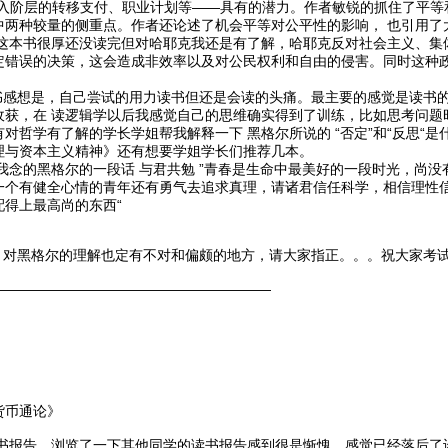
收入阶层的转移支付、职业计划等——具有的潜力。作者敏锐的抓住了平等
中两种较量的侧重点。作者还论述了机会平等对公平性的影响， 也引用了
书很厚还没读完但对哈耶克我还是有了解，哈耶克反对社会主义、集体
定错误的决策，这会造成非效率以及对公民权利和自由的侵害。同时这种
是，自己尝试的用力读书但还是会读的头痛。最主要的感觉是读书的
收获，在 读逻辑学以后我感觉自己的思维确实得到了训练，比如思考问题
对哲学有了解的学长学姐帮我解释一下 黑格尔所说的 “否定”和“反思“
理与资本主义精神》还有想要学姐学长们推荐几本。
的黑格尔的一段话 与君共勉 ”青春是生命中最美好的一段时光，尚没
一个有健全心情的青年还有勇气去追求真理，请诸君信任科学，相信理性
得上最高尚的东西“
乱，对黑格尔的理解也定有不对和偏颇的地方，请大家指正。。。祝大家考
————————————————————
货币通论》
告，浏览了一下其他同学的读书报告感到很是惭愧，感觉已经落后了许