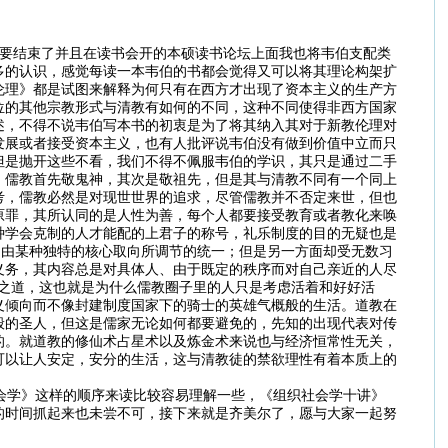
要结束了并且在读书会开的本硕读书论坛上面我也将韦伯支配类
多的认识，感觉每读一本韦伯的书都会觉得又可以将其理论构架扩
伦理》都是试图来解释为何只有在西方才出现了资本主义的生产方
位的其他宗教形式与清教有如何的不同，这种不同使得非西方国家
述，不得不说韦伯写本书的初衷是为了将其纳入其对于新教伦理对
发展或者接受资本主义，也有人批评说韦伯没有做到价值中立而只
但是抛开这些不看，我们不得不佩服韦伯的学识，其只是通过二手
，儒教首先敬鬼神，其次是敬祖先，但是其与清教不同有一个同上
考，儒教必然是对现世世界的追求，尽管儒教并不否定来世，但也
原罪，其所认同的是人性为善，每个人都要接受教育或者教化来唤
种学会克制的人才能配的上君子的称号，礼乐制度的目的无疑也是
即由某种独特的核心取向所调节的统一；但是另一方面却受无数习
义务，其内容总是对具体人、由于既定的秩序而对自己亲近的人尽
顺之道，这也就是为什么儒教圈子里的人只是考虑活着和好好活
义倾向而不像封建制度国家下的骑士的英雄气概般的生活。道教在
般的圣人，但这是儒家无论如何都要避免的，先知的出现代表对传
的。就道教的修仙术占星术以及炼金术来说也与经济恒常性无关，
可以让人安定，安分的生活，这与清教徒的禁欲理性有着本质上的
会学》这样的顺序来读比较容易理解一些，《组织社会学十讲》
的时间抓起来也未尝不可，接下来就是齐美尔了，愿与大家一起努