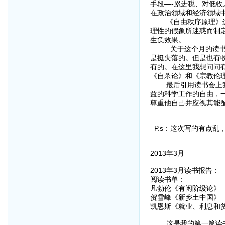
手段—-累进税、对低
在政治领域和经济领域
《自由秩序原理》这本
理性的假象所迷惑而制
生负效果。
关于这个月的读书感想
是挺失落的。但是也有
有的。在这里我想问问有
《自杀论》和《宗教伦
最后引用读书会上我念
益的科学工作的自由，
尊重他自己并应视其能配
P.s：这次写的有点
——————————
2013年3月
2013年3月读书报告：
阅读书单：
凡勃伦《有闲阶级论》
贺雪峰《新乡土中国》
凯恩斯《就业、利息和
这是我的第一篇读书报