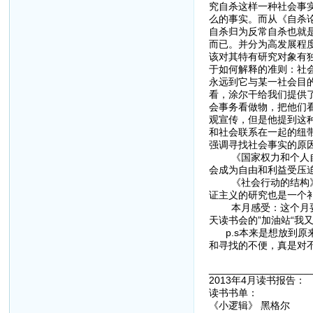
究自杀这样一种社会事
么的事实。而从《自杀
自杀归为反常自杀也就
而已。并分为高发展程
该对其特有研究对象有独
于如何解释的准则：社
永远到它与某一社会目
看，涂尔干给我们提供了
会事务看做物，把他们
观宣传，但是他提到这
和社会联系在一起的纽
强调寻找社会事实的原
《国家权力和个人自由
会成为自由和利益受压
《社会行动的结构》我
证主义的研究也是一个
本月感受：这个月要自
天读书会的”加油站“
p.s本来是想放到原
和寻找的不便，真是对
__________________
2013年4月读书报告：
读书书单：
《小逻辑》 黑格尔