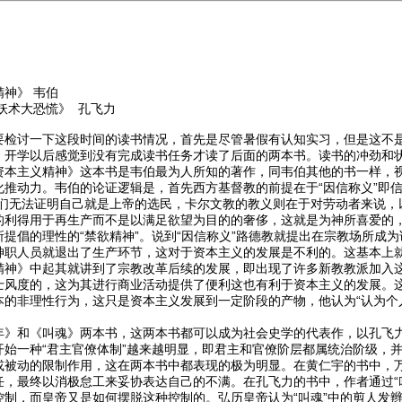
神》 韦伯
国妖术大恐慌》 孔飞力
要检讨一下这段时间的读书情况，首先是尽管暑假有认知实习，但是这不
。开学以后感觉到没有完成读书任务才读了后面的两本书。读书的冲劲和
资本主义精神》这本书是韦伯最为人所知的著作，同韦伯其他的书一样，
化推动力。韦伯的论证逻辑是，首先西方基督教的前提在于“因信称义”即
人们无法证明自己就是上帝的选民，卡尔文教的教义则在于对劳动者来说，
的利得用于再生产而不是以满足欲望为目的的奢侈，这就是为神所喜爱的
提倡的理性的“禁欲精神”。说到“因信称义”路德教就提出在宗教场所成
神职人员就退出了生产环节，这对于资本主义的发展是不利的。这基本上
精神》中起其就讲到了宗教改革后续的发展，即出现了许多新教教派加入
士风度的，这为其进行商业活动提供了便利这也有利于资本主义的发展。
本的非理性行为，这只是资本主义发展到一定阶段的产物，他认为“认为个
年》和《叫魂》两本书，这两本书都可以成为社会史学的代表作，以孔飞
开始一种“君主官僚体制”越来越明显，即君主和官僚阶层都属统治阶级，
或被动的限制作用，这在两本书中都表现的极为明显。在黄仁宇的书中，
任，最终以消极怠工来妥协表达自己的不满。在孔飞力的书中，作者通过“
制，而皇帝又是如何摆脱这种控制的。弘历皇帝认为“叫魂”中的剪人发辫