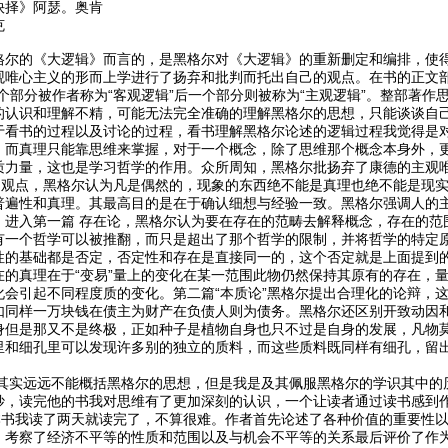
抉择》阿瑟。奥肯
克
格尔的《大逻辑》而言的，是黑格尔对《大逻辑》的重新删定和编排，使
唯心主义的形而上学进行了扬弃和批判而托出自己的观点。在书的正文部分
个部分被作者称为“客观逻辑”后一个部分则被称为“主观逻辑”。整部著
的认识和理解不精，可能无法完全准确的理解黑格尔的思想，只能谈谈自
于看书的过程以及讨论的过程，看书理解黑格尔论述的逻辑过程我觉得是
，而真理只能靠思维来掌握，对于一个概念，除了思维那个概念本身外，
力量，这也是学习哲学的作用。众所周知，黑格尔批扬弃了康德的主观唯心
”的观点，黑格尔认为凡是偶然的，现象的东西绝不能是真理也绝不能是现
普遍性和真理。其最高目的是在于确认细想与经验一致。黑格尔强调人的
进入第一篇 存在论，黑格尔认为要在存在的范畴去解释概念，存在的范围就
有一个哲学可以被推翻，而只是超出了那个哲学的限制，并将哲学的特定
性的基础都是否定，否定性和存在是直接同一的，这个否定就是上面提到
在的真理在于“变易”量上的变化在某一范围此物仍然保持其原有的存在，
会引起不同程度质的变化。第二篇“本质论”黑格尔提出合理化的论辩，这
如同样一万块钱在债主为财产在负债人则为债务。黑格尔还区别开致动因和
身但是那又不是终极，正如种子是植物自身也只不过是自身的发展，凡物莫
里和细孔里可以发现许多别的独立的质料，而这些质料既同样有细孔，留出
远远不能概括黑格尔的思想，但是我是及其佩服黑格尔的学识其中的历
妙，读完他的书我对思维有了更加深刻的认识，一个让读者通过读书感到
我读了两天就读完了，不算很难。作者首先论述了各种价值的重要性以
，考察了经济不平等的性质和范围以及与机会不平等的关系最后评价了作