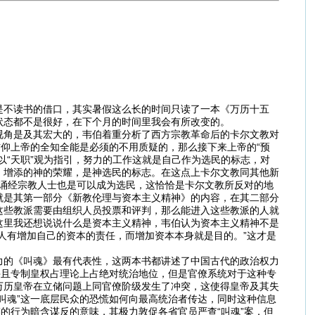
是不读书的借口，其实暑假这么长的时间只读了一本《万历十五
状态都不是很好，在下个月的时间里我会有所改变的。
视角是及其宏大的，韦伯着重分析了西方宗教革命后的卡尔文教对
信仰上帝的全知全能是必须的不用质疑的，那么接下来上帝的“预
以“天职”观为指引，努力的工作这就是自己作为选民的标志，对
，增添的神的荣耀，是神选民的标志。在这点上卡尔文教同其他新
为诵经宗教人士也是可以成为选民，这恰恰是卡尔文教所反对的地
就是其第一部分《新教伦理与资本主义精神》的内容，在其二部分
这些教派需要由组织人员投票和评判，那么能进入这些教派的人就
这里我还想说说什么是资本主义精神，韦伯认为资本主义精神不是
人有增加自己的资本的责任，而增加资本本身就是目的。”这才是
力的《叫魂》最有代表性，这两本书都讲述了中国古代的政治权力
并且专制皇权占理论上占绝对统治地位，但是官僚系统对于这种专
万历皇帝在立储问题上同官僚阶级发生了冲突，这使得皇帝及其失
叫魂”这一底层民众的恐慌如何向最高统治者传达，同时这种信息
的行为暗含谋反的意味，其极力敦促各省官员严查“叫魂”案，但