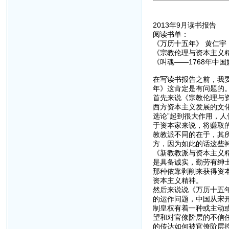
2013年9月读书报告
阅读书单：
《万历十五年》 黄仁宇
《宗教伦理与资本主义精
《叫魂——1768年中
在写读书报告之前，我
年》这肯定是有问题的
首先来说《宗教伦理与
西方资本主义发展的文
选论”起到很大作用，
于资本家来说，将赚取
教教派不同的在于，其所
方，因为如此的话这些
《新教教派与资本主义
是具备诚实，勤劳有绅
那种依靠剥削来获得资
资本主义精神。
然后来说说《万历十五
的运作问题，中国从宋
制皇权有着一种或主动
望和对官僚阶层的不信
的传达如何被官僚阶层控