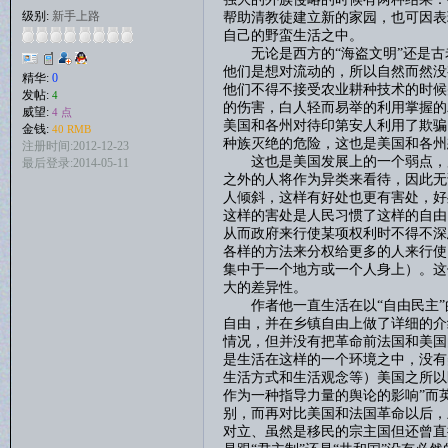
级别:
新手上路
帮助清教徒建立新的家园，也可因表
自己的野蛮生活之中。
无论是西方的“海盗文明”还是古老
他们是想对流动的，所以自然而然没
精华:
0
他们不得不接受农业耕种技术的时候
发帖:
4
的伤害，白人轻而易举的利用掌握的
威望:
4 点
美国和各州对待印第安人利用了欺骗
金钱:
40 RMB
种族灭绝的危险，这也是美国和各州
注册时间:2012-12-23
这也是美国发展上的一个弱点，历
最后登录:2014-05-11
之外的人将作为异类来看待，因此无
人倾斜，这样有好处也更有害处，好
这样的害处是人民习惯了这样的自由
从而政府来行使某项权利时不得不深
各样的方法来分权给更多的人来行使
集中于一个地方或一个人身上）。这
大的差异性。
作者他一直生活在以“自由民主”
自由，并在乡镇自由上做了详细的介
情况，但并没有把革命前法国和美国
是生活在这样的一个环境之中，没有
生活方式和生活观念等）美国之所以
作为一种指导力量的舆论的影响”而
别，而再对比美国和法国革命以后，
对立、虽然是移民的宗主国但还曾直