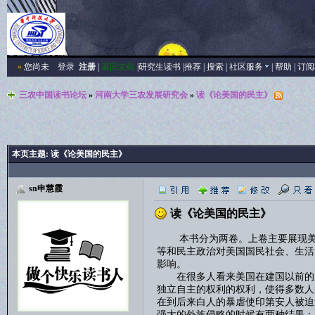
»
您尚未
登录
注册
|
返回主站
|
研究生读书
|
推荐
|
搜索
|
社区服务
|
帮助
|
订阅
三农中国读书论坛
»
河南大学三农发展研究会
»
读《论美国的民主》
本页主题:
读《论美国的民主》
sn申慧霞
读《论美国的民主》
本书分为两卷。上卷主要展现美国
等和民主政治对美国国民社会、生活
影响。
在很多人看来美国在建国以前的历
独立自主的权利的权利，使得多数人
在到后来白人的暴虐使印第安人被迫
强大的外族侵略的时候有两种结果：