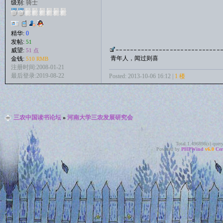
级别:
骑士
精华:
0
发帖:
51
威望:
51 点
青年人，闻过则喜
金钱:
510 RMB
注册时间:2008-01-21
最后登录:2019-08-22
Posted: 2013-10-06 16:12 |
1 楼
三农中国读书论坛
»
河南大学三农发展研究会
Total 1.496898(s) quer
Powered by
PHPWind
v6.0
Cer