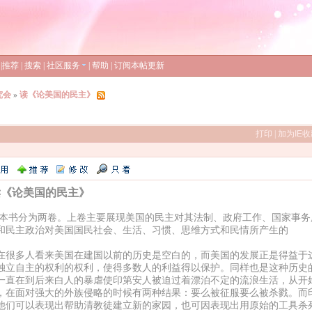
|
推荐
|
搜索
|
社区服务
|
帮助
|
订阅本帖更新
究会
»
读《论美国的民主》
打印
|
加为IE
《论美国的民主》
分为两卷。上卷主要展现美国的民主对其法制、政府工作、国家事务
和民主政治对美国国民社会、生活、习惯、思维方式和民情所产生的
。
多人看来美国在建国以前的历史是空白的，而美国的发展正是得益于这
独立自主的权利的权利，使得多数人的利益得以保护。同样也是这种历史
一直在到后来白人的暴虐使印第安人被迫过着漂泊不定的流浪生活，从开
，在面对强大的外族侵略的时候有两种结果：要么被征服要么被杀戮。而
他们可以表现出帮助清教徒建立新的家园，也可因表现出用原始的工具杀