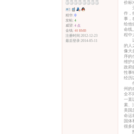
价标
无论
作，
精华:
0
事，
发帖:
4
给他
威望:
4 点
命线
金钱:
40 RMB
程中
注册时间:2012-12-23
这也
最后登录:2014-05-11
的人
像大
序的
维护
政府
性事
经历
作者
州的
全不
一直
素、
美国
命运
国体
很多
托克