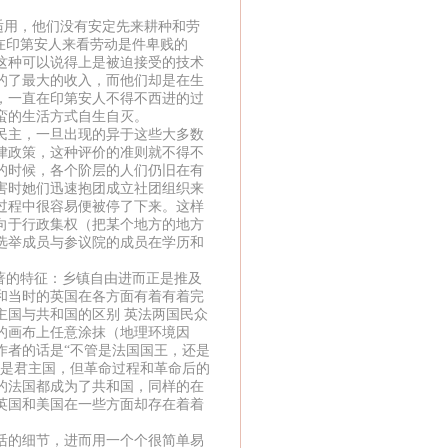
适用，他们没有安定先来耕种和劳
在印第安人来看劳动是件卑贱的
这种可以说得上是被迫接受的技术
的了最大的收入，而他们却是在生
，一直在印第安人不得不西进的过
蛮的生活方式自生自灭。
主，一旦出现的异于这些大多数
律政策，这种评价的准则就不得不
的时候，各个阶层的人们仍旧在有
害时她们迅速抱团成立社团组织来
过程中很容易便被停了下来。这样
向于行政集权（把某个地方的地方
选举成员与参议院的成员在学历和
著的特征：乡镇自由进而正是推及
和当时的英国在各方面有着有着完
主国与共和国的区别 英法两国民众
的画布上任意涂抹（地理环境因
作者的话是“不管是法国国王，还是
都是君主国，但革命过程和革命后的
的法国都成为了共和国，同样的在
英国和美国在一些方面却存在着着
的细节，进而用一个个很简单易