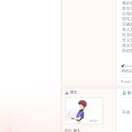
懂的
发生
出现
照托
且确
有人
托克
含义
维尔
学的
脚踏
Posted:
西文
不错
级别:
骑士