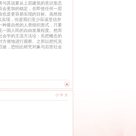
讲与其说要从上层建筑的意识形态
权会更加的稳定，在即使任何一层
由也是更容易实现的目标。虽然按
以实现，但是我们至少应该坚信并
一种最自然的人类组织形式，只要
见一国人民的自由发展程度。然而
社会学的主流方法论：先把概念的
对方便地进行观察。之所以把托克
启迪，恐怕比研究对象与后世社会
小
中
大