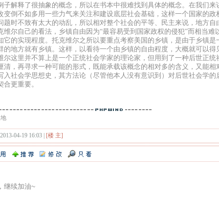
例子解释了很抽象的概念，所以在书本中很难找到具体的概念。在我们来
改变倒不如多用一些力气来关注和建设底层社会基础，这样一个国家的政
问题时不致有太大的动乱，所以相对整个社会的平等、民主来说，地方自
克维尔自己的看法，乡镇自由因为“最容易受到国家政权的侵犯”而相当难
知它的实现程度。托克维尔之所以要重点考察美国的乡镇，是由于乡镇是
群的地方就有乡镇。这样，以看待一个由乡镇的自由程度，大概就可以得
维尔这里并不算上是一个正统社会学家的理论家，但用到了一种后世正统
厘清，再寻求一种可能的形式，既能承载该概念的相对多的含义，又能相
写入社会学思想史，其方法论（尽管他本人没有意识到）对后世社会学的
契合更重要。
实地
 2013-04-19 16:03 |
[楼 主]
，继续加油~