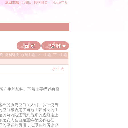
返回主站
|
无图版
|
风格切换
|
Home首页
收藏
|
复制链接
|
收藏主题
|
上一主题
|
下一主题
小
中
大
所产生的影响。下卷主要描述身份
样的历史空白：人们可以行使自
的空白感否定了当地土著居民的生
始的向内陆逃离到后来的逐渐走上
印第安人在自始至终都没有被征
死入侵者的勇猛，以现在的历史评