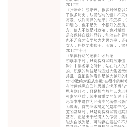
2012年
《张居正》熊培云。很多时候都以
了很多历史，尽管他写的也并不完
薄发。或许高拱的结果并不怎样，
和细心，也不是为一个很好的品质
方。使人不仅是对政治，也对婚姻
是会保持自我的品行，能够在外界
也不乏真才实学努力为民办事，还
女人，严格要求孩子。玉娘，，很
2012年十月
《集体行动的逻辑》读后感
初读本书时，只觉得有些晦涩难懂
辑》中集各家之所长，站在前人的
的、积极的利益是能胜过大集团无
并且一直把集体看作是越大越好的
对“少数绝对服从多数”在很小的时
有时候感觉自己的思维充满矛盾与
思考到什么，只是想当然的认为老
可贵的品质，其中最重要的某过于
尽管本书是作为经济类的著作出版
为显著。首先应该确定的是本书的
范的基础时，只是觉得有些言过其
基石。正是出于经济人的假设，集
能太自以为是。可能存在着些许不
团激励成员为共同目标做出贡献的