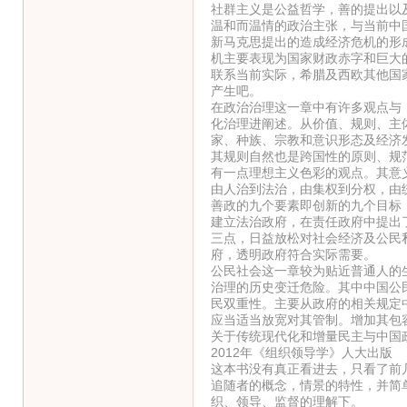
社群主义是公益哲学，善的提出以
温和而温情的政治主张，与当前中
新马克思提出的造成经济危机的形
机主要表现为国家财政赤字和巨大
联系当前实际，希腊及西欧其他国
产生吧。
在政治治理这一章中有许多观点与
化治理进阐述。从价值、规则、主
家、种族、宗教和意识形态及经济
其规则自然也是跨国性的原则、规
有一点理想主义色彩的观点。其意
由人治到法治，由集权到分权，由
善政的九个要素即创新的九个目标
建立法治政府，在责任政府中提出
三点，日益放松对社会经济及公民
府，透明政府符合实际需要。
公民社会这一章较为贴近普通人的
治理的历史变迁危险。其中中国公
民双重性。主要从政府的相关规定中
应当适当放宽对其管制。增加其包
关于传统现代化和增量民主与中国
2012年《组织领导学》人大出版
这本书没有真正看进去，只看了前
追随者的概念，情景的特性，并简
织、领导、监督的理解下。