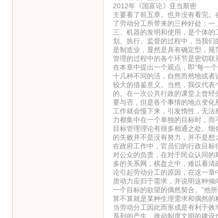
2012年《国富论》亚当斯密
主要看了前五章。也并没有看完。
了劳动分工所带来的三种好处：一
三、机器的发明和使用，是个体的
划、执行、监督的过程中，当我们
是制造业，显然是具有确定型，规
管理的过程中的各个环节是密切联
在本章中提出一个观点，即“每一
十几种不同的活，自然而然地或者
较大的借鉴意义。当然，我仅代表
的。在一次公共行政的课堂上曾经
要与否，但是各个事情的地点变化
工作就会慢下来，引发惰性，无法
力都集中在一个单独的目标时，而
目标管理理论有很多相通之处。细
的失败并不是没有努力，并不是想
在政府工作中，官员们的行政目标
对公众的负责，在对于民众认同的
多的关系网，棋盘之中，难以看清
论引起劳动分工的原因，在这一章
质动力应归于需求，并说明这种倾
一个目标的欲望的偶然契合。”他
算不算就是某种生理需求和偶然的
当劳动分工因此而形成是有利于效
系列的产生，推动制度文明的建设