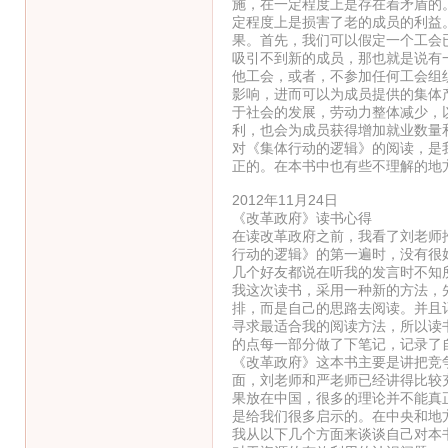
施，在一定程度上是存在着矛盾的
定程度上是损害了老的成员的利益
果。首先，我们可以假定一个工会
吸引不到新的成员，那也就是说有
他工会，或者，不参加任何工会组
影响，进而可以为成员提供的集体
于社会的发展，劳动力整体减少，
利，也会为成员获得增加就业数量
对《集体行动的逻辑》的阅读，是
正的。在本书中也有些不理解的地
2012年11月24日
《改革政府》读书心得
在读改革政府之前，我看了刘老师
行动的逻辑》的第一遍时，没有很
几个好友都说在听我的发言时不知
我这次读书，采用一种新的方法，
排，而是自己的思路去阅读。并且
寻求最适合我的阅读方法，所以读
的点每一部分做了下笔记，记录了
《改革政府》这本书主要是讲把竞
面，刘老师和严老师已经讲得比较
果放在中国，很多的理论并不能真
是给我们很多启示的。在中央和地
我从以下几个方面来谈谈自己对本