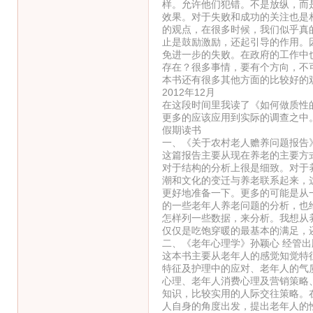
样。允许他们犯错。不是放纵，而
效果。对于失败和成功的关注也是
的观点，在很多时候，我们似乎真
止是鼓励激励，还起引导的作用。
免进一步的失败。在政府的工作中
存在？很多事情，要有个方向，不
本书还有很多其他方面的比较好的
2012年12月
在这段时间里我读了《如何做质性
更多的应该应用到实际的调查之中
假期读书
一、《关于农村老人赡养问题报告
这篇报告主要从现在养老的主要方
对于结构的分析上很是细致。对于
潮和文化的变迁与养老联系起来，
更好地准备一下。更多的可能是从
的一些老年人养老问题的分析，也
怎样列一些数据，来分析。我想从
仅仅是吃饱穿暖的最基本的满足，
二、《老年心理学》孙颖心 经管出
这本书主要从老年人的感觉知觉特
特征及护理中的应对、老年人的气
心理、老年人消费心理及营销策略
知识，比较实用的人际交往策略。
人自身的角度出发，提出老年人的