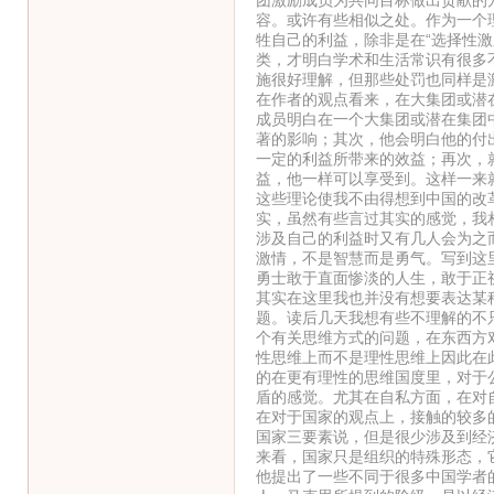
容。或许有些相似之处。作为一个
牲自己的利益，除非是在“选择性
类，才明白学术和生活常识有很多
施很好理解，但那些处罚也同样是
在作者的观点看来，在大集团或潜
成员明白在一个大集团或潜在集团
著的影响；其次，他会明白他的付
一定的利益所带来的效益；再次，
益，他一样可以享受到。这样一来
这些理论使我不由得想到中国的改
实，虽然有些言过其实的感觉，我
涉及自己的利益时又有几人会为之
激情，不是智慧而是勇气。写到这
勇士敢于直面惨淡的人生，敢于正
其实在这里我也并没有想要表达某
题。读后几天我想有些不理解的不
个有关思维方式的问题，在东西方
性思维上而不是理性思维上因此在
的在更有理性的思维国度里，对于
盾的感觉。尤其在自私方面，在对
在对于国家的观点上，接触的较多
国家三要素说，但是很少涉及到经
来看，国家只是组织的特殊形态，
他提出了一些不同于很多中国学者