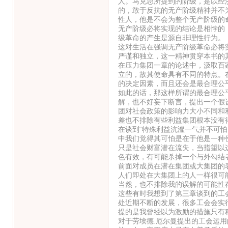
人。马克思所提到的阶级，是以经
的，敢于反抗的无产阶级精神并不
性人，他是不会为整个无产阶级的
无产阶级必将实现的结论是相悖的
级革命的产生是源自非理性行为。
这对生活在强调无产阶级革命必将
严谨和独立，这一精神贯穿本书的
在压力集团一章的论述中，汲取百
立的，故其使命具有不同的特点。
的决定因素，而且还会是最合理公
如此的话，那这样所谓的最合理公
解，也不好妄下断言，提出一个假
团对社会政策的影响力大小不同和
差也不排除有些利益集团根本没有
在谈到“特殊利益沆瀣一气并不可
中我们觉得其可怕是在于他是一种
只是社会财富潜在流失，当指望以
色有效，有可能杀掉一个与外勾结
前面对成员在潜在集团或大集团的
人们即处在大集团上的人一样很可
当然，也不排除我的误解的可能性
这些有时我想到了第三章谈到的工
处近期不断的发展，很多工会会实
提的是我曾经以为激励的措施只有
对于劳埃德.厄尔曼提出的工会运