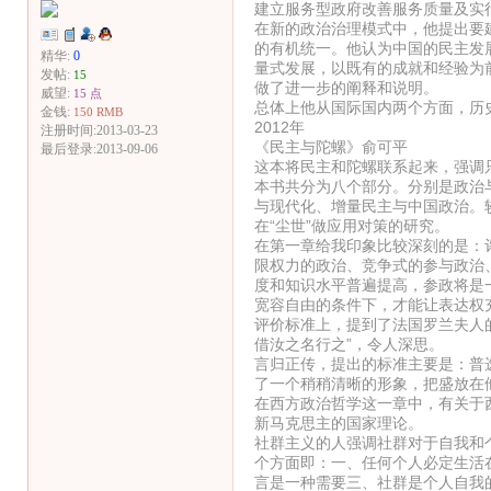
建立服务型政府改善服务质量及实
在新的政治治理模式中，他提出要
的有机统一。他认为中国的民主发
精华:
0
量式发展，以既有的成就和经验为
发帖:
15
做了进一步的阐释和说明。
威望:
15 点
总体上他从国际国内两个方面，历
金钱:
150 RMB
2012年
注册时间:2013-03-23
《民主与陀螺》俞可平
最后登录:2013-09-06
这本将民主和陀螺联系起来，强调
本书共分为八个部分。分别是政治
与现代化、增量民主与中国政治。
在“尘世”做应用对策的研究。
在第一章给我印象比较深刻的是：
限权力的政治、竞争式的参与政治
度和知识水平普遍提高，参政将是
宽容自由的条件下，才能让表达权
评价标准上，提到了法国罗兰夫人的
借汝之名行之”，令人深思。
言归正传，提出的标准主要是：普
了一个稍稍清晰的形象，把盛放在
在西方政治哲学这一章中，有关于
新马克思主的国家理论。
社群主义的人强调社群对于自我和
个方面即：一、任何个人必定生活
言是一种需要三、社群是个人自我