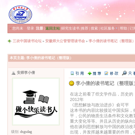
»
您尚未
登录
注册
|
返回主站
|
研究生读书
|
推荐
|
搜索
|
社区服务
|
帮助
|
订
三农中国读书论坛
»
安徽师大公管管理读书会
»
李小倩的读书笔记（整理版
本页主题:
李小倩的读书笔记（整理版）
安师李小倩
李小倩的读书笔记（整理版
在这之前看了些文学作品，历史的
2012年
《思想解放与政治进步》俞可平
这本书的内容比较接近中国实际，
平，公民的物质生活条件和文化教
重大变化等等。并且从历史的纵向
他在谈到思想解放与中国的政治改
出现，并发挥越来越重要的作用，
级别:
dsgsdag