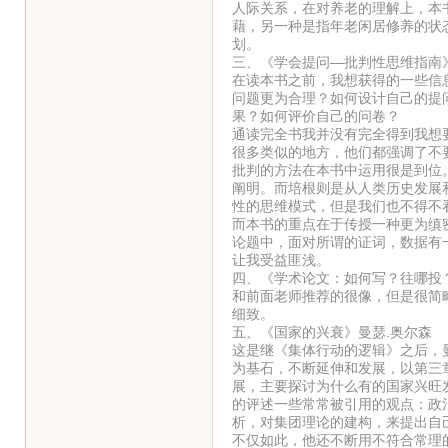
人际关系，在对养老的理解上，本
藉，另一种是指年老闲居修养的状
划。
三、《学会提问—批判性思维指南》M.Nei
在读本书之前，我想获得的一些信
问题更为合理？如何设计自己的提
果？如何评价自己的问卷？
通读完全书我并没有完全得到我想
很多类似的地方，他们都强调了不
批判的方法在本书中运用很是到位
阐明。而培根则是从人类历史发展
性的思维模式，但是我们也不得不
而本书的重点在于传授一种更为缜
论题中，面对所谓的证词，数据有
让我受益匪浅。
四、《学术论文：如何写？往哪投
和前面老师推荐的很像，但是很简
细致。
五、《国家的兴衰》曼瑟.奥尔森
这是继《集体行动的逻辑》之后，
为基石，不断延伸和发展，以第三
展，主要探讨为什么有的国家兴旺
的评述一些常常被引用的观点：政
析，对集团理论的建构，来提出自
不仅如此，他还不断用不符合常理