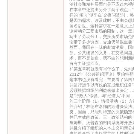
治社会和精神层面也是不应该忽视
在本章中还提出另外了两个观点：“
样的“倾向”似乎在“交换”搭配时
是因为需求。读及此时，不由会想
留名后世。这种需求在一定意义上
论劳动分工受市场的限制，这一章
写出了劳动分工，交换所受市场范
论带了多少诱因，交通仍然很重要
然而，我国在一味的刺激消费，国
务、公共建设的义务，在交通问题
术，而不是创造，我不由的想到新闻
有有力证据回应。
和第五章我就没有写什么了，先到
2012年《公共组织理论》罗伯特
这本书也没有看完，主要看了第四
并进行运作以有效的完成组织任务
必须根据组织的利益来做出决定，
是“行政人”假设。与“经济人”不同
的三个阶段（1）情报活动（2）方
并介绍了林德布洛姆的渐进决策法
突，因而，只能对特定的决策确定
并已生效的政策。三、政治结构的
詹姆斯。汤普森的封闭系统与开放
并且介绍了组织的人本主义和新公
也简单介绍了麦格雷戈的人性假设