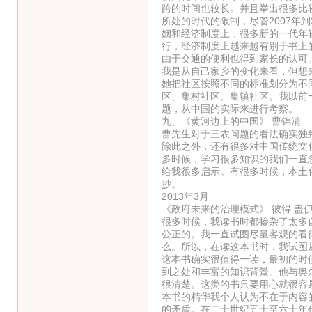
跨的时间也较长。并且举出很多比
所处的时代的限制，尽管2007年
姻和经济制度上，很多新的一代年
行，经济制度上越来越有别于书上
由于交通的便利也得到家长的认可
我是从自己家乡的变化来看，但想
她把社区按照不同的标准划分为不
区、集村社区、集镇社区。我以前
题，从中国的实际来进行考察。
九、《黄河边上的中国》 曹锦清
曹先生对于三农问题的看法确实独
除此之外，还有很多对中国传统文
多时候，学习很多知识的我们一直
给我很多启示。有很多时候，本土
抄。
2013年3月
《政府未来的治理模式》 彼得 盖
很多时候，我读书时都掺杂了太多
公正的。我一直试图尽量客观的看
么。所以，在读这本书时，我试图
这本书确实很值得一读，最初的时
到之处和丰富的知识背景。他与奥
很清楚。这类的书只要用心就很容
本书的精华我个人认为不在于内容
的矛盾。在二十世纪五十至六十年