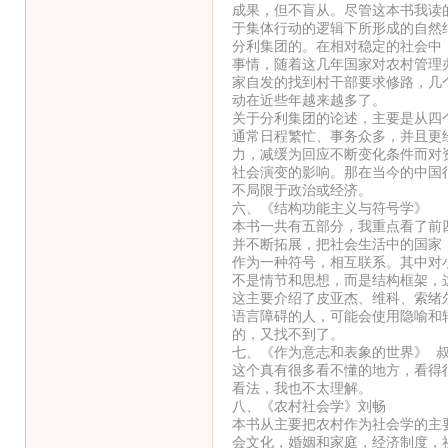
成果，但不盲从。尽管这本书我读
于集体行动的逻辑下所形成的自然
分利集团的。在相对稳定的社会中
事情，随着这几年国家对农村管理
家自发的找到村干部要求修路，几
动在近些年越来越多了。
关于分利集团的论述，主要是从四
通常日程繁忙、事务众多，并且更
力，减缓为回应不断变化条件而对资
社会演变的影响。那在当今的中国
不局限于政治或经济。
六、《结构功能主义与符号学》
本书一共有五部分，我重点看了前
并不断拓展，把社会生活中的国家
作为一种符号，相互联系。其中对
不是情节和思想，而是结构框架，
这主要介绍了皮亚杰、维科、索绪
语言障碍的人，可能会使用隐喻和
的，又找不到了。
七、《作为意志和表象的世界》 
这个真有很多看不懂的地方，看得
看法，我也不太理解。
八、《农村社会学》刘畅
本书从主要把农村作为社会学的主
会文化，婚姻和家庭，经济制度，