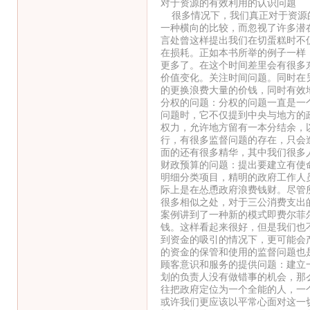
对于资源的有效利用的认识问题
很多情况下，我们真正对于资源的
一种横向的比较，而忽视了许多潜
言处曾这样提出我们在切蛋糕时不
在损耗。正如本书所举的例子一样
更多了。在这个时间差里会有很多
价值变化。关注时间问题。同时在
的更换浪费大量的价钱，同时有效
分权的问题：分权的问题一直是一
问题时，它不仅提到中央与地方的
权力，允许地方留有一本分结余，
行，有很多监督问题的存在，只会
面的还有很多精华，其中我们很多
财政预算的问题：提出要建立有使
明细分类项目，精明的政府工作人
际上是在怂恿政府浪费钱财。尽管
很多相似之处，对于三公消费支出
案例讲到了一种新的模式即费尔菲
钱。这样看起来很好，但是我们也
到资金的吸引的情况下，更可能会
的资金的保管和使用的监督问题也
顾客意识和服务的提供问题：建立
划的负责人没有做错事的机会，那
往把政府定位为一个全能的人，一
或许我们更应该以平常心面对这一