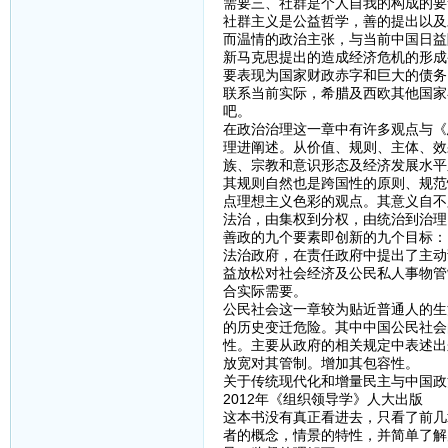
需要三、社群是个人自我的构成的要
社群主义是公益哲学，善的提出以及
而温情的政治主张，与当前中国日益
新马克思提出的造成经济危机的形成
要表现为国家财政赤字和巨大的债务
联系当前实际，希腊及西欧其他国家
吧。
在政治治理这一章中有许多观点与《
理进阐述。从价值、规则、主体、效
族、宗教和意识形态及经济发展水平
其规则自然也是跨国性的原则、规范
点理想主义色彩的观点。其意义自不
法治，由集权到分权，由统治到治理
善政的九个要素即创新的九个目标：
法治政府，在责任政府中提出了主动
益放松对社会经济及公民私人事物管
合实际需要。
公民社会这一章较为贴近普通人的生
的历史变迁危险。其中中国公民社会
性。主要从政府的相关规定中表述出
放宽对其管制。增加其包容性。
关于传统现代化和增量民主与中国政
2012年《组织领导学》人大出版
这本书没有真正看进去，只看了前几
者的概念，情景的特性，并简单了解