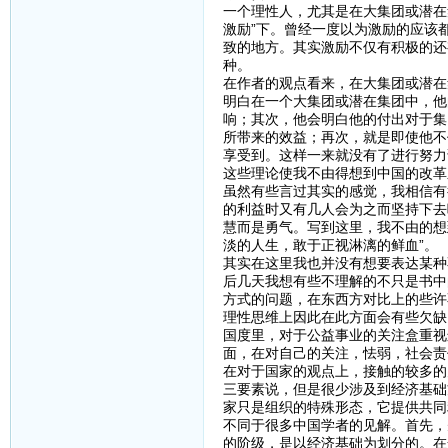
一个理性人，尤其是在大集团或潜在
激励”下。曾经一度以为激励的应该
致的地方。其实激励不仅有积极的还
种。
在作者的观点看来，在大集团或潜在
明白在一个大集团或潜在集团中，他
响；其次，他会明白他的付出对于集
所带来的效益；再次，就是即使他不
享受到。这样一来就没有了进行努力
这些理论使我不由得想到中国的改革
虽然有些言过其实的感觉，我相信有
的利益时又有几人会为之而坚持下去
慧而是勇气。写到这里，我不由的想
淡的人生，敢于正视淋漓的鲜血”。
其实在这里我也并没有想要表达某种
后几天我想有些不理解的不只是书中
方式的问题，在东西方对比上的些许
理性思维上因此在此方面会有些欠缺
国度里，对于公益事业的关注盒重视
面，在对自己的关注，怯弱，社会责
在对于国家的观点上，接触的较多的
三要素说，但是很少涉及到经济基础
家只是组织的特殊形态，它提供共同
不同于很多中国学者的见解。首先，
的阶级，是以经济基础为划分的。在