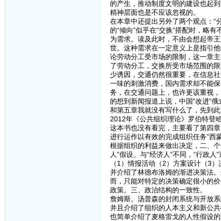
的产生，推动制度文明的建设也起到
精神层面也是不应该忽视的。
在本章中还提出另外了两个观点：“
的“倾向”似乎在“交换”搭配时，
为需求。读及此时，不由会想起帝王
世。这种需求在一定意义上是指引他
论劳动分工受市场的限制，这一章主
了劳动分工，交换所受市场范围的限
少诱因，交通仍然很重要，在信息社
一味的刺激消费，国内需求却不能保
务，在交通问题上，也许更该重视，
的想到新闻报道上说，中国“改进”
和第五章我就没有写什么了，先到此
2012年《公共组织理论》罗伯特登
这本书也没有看完，主要看了第四章
进行运作以有效的完成组织任务”西
根据组织的利益来做出决定，二、个
人”假设。与“经济人”不同，“行政
（1）情报活动（2）方案设计（3）
并介绍了林德布洛姆的渐进决策法。
而，只能对特定的决策确定很小的价
政策。三、政治结构的一致性。
詹姆斯。汤普森的封闭系统与开放系
并且介绍了组织的人本主义和新公共
也简单介绍了麦格雷戈的人性假设的