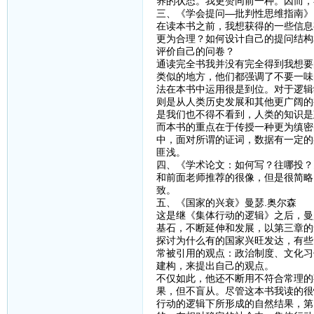
养的状态。我更赞同前一种。因而，
三、《学会提问—批判性思维指南》M.Neil
在读本书之前，我想获得的一些信息
更为合理？如何设计自己的提问结构
评价自己的问卷？
通读完全书我并没有完全得到我想要
类似的地方，他们都强调了不要一味
法在本书中运用很是到位。对于逻辑
则是从人类历史发展和其他更广阔的
是我们也不得不看到，人类的知识是
而本书的重点在于传授一种更为缜密
中，面对所谓的证词，数据有一定的
匪浅。
四、《学术论文：如何写？往哪投？
和前面老师推荐的很像，但是很简略
致。
五、《国家的兴衰》曼瑟.奥尔森
这是继《集体行动的逻辑》之后，曼
基石，不断延伸和发展，以第三章的
探讨为什么有的国家兴旺发达，有些
常被引用的观点：政治制度、文化习
建构，来提出自己的观点。
不仅如此，他还不断用不符合常理的
果，但不盲从。尽管这本书我读的很
行动的逻辑下所形成的自然结果，第