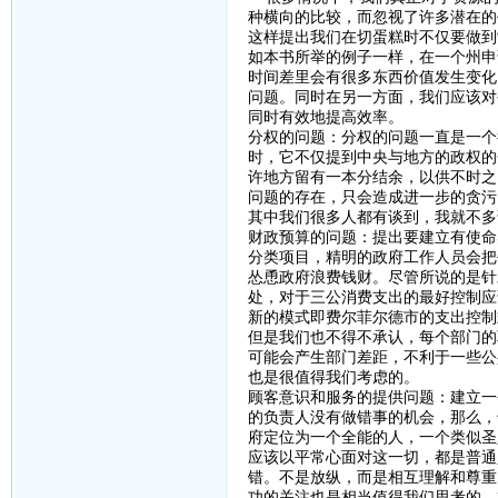
种横向的比较，而忽视了许多潜在的
这样提出我们在切蛋糕时不仅要做到
如本书所举的例子一样，在一个州申
时间差里会有很多东西价值发生变化
问题。同时在另一方面，我们应该对
同时有效地提高效率。
分权的问题：分权的问题一直是一个
时，它不仅提到中央与地方的政权的
许地方留有一本分结余，以供不时之
问题的存在，只会造成进一步的贪污
其中我们很多人都有谈到，我就不多
财政预算的问题：提出要建立有使命
分类项目，精明的政府工作人员会把
怂恿政府浪费钱财。尽管所说的是针
处，对于三公消费支出的最好控制应
新的模式即费尔菲尔德市的支出控制
但是我们也不得不承认，每个部门的
可能会产生部门差距，不利于一些公
也是很值得我们考虑的。
顾客意识和服务的提供问题：建立一
的负责人没有做错事的机会，那么，
府定位为一个全能的人，一个类似圣
应该以平常心面对这一切，都是普通
错。不是放纵，而是相互理解和尊重
功的关注也是相当值得我们思考的。