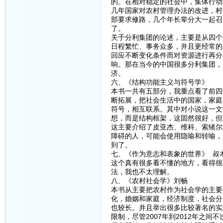
的。在相对稳定的社会中，集体行动
几年国家对农村管理办法的改进，村
部要求修路，几个年长辈分大一起召
了。
关于分利集团的论述，主要是从四个
日程繁忙、事务众多，并且更经常的
回应不断变化条件而对资源进行再分
响。那在当今的中国很多分利集团，
济。
六、《结构功能主义与符号学》
本书一共有五部分，我重点看了前四
断拓展，把社会生活中的国家，家庭
符号，相互联系。其中对小说这一文
想，而是结构框架，这固然很好，但
这主要介绍了皮亚杰、维科、索绪尔
障碍的人，可能会使用隐喻和转喻，
到了。
七、《作为意志和表象的世界》 叔
这个真有很多看不懂的地方，看得很
法，我也不太理解。
八、《农村社会学》刘畅
本书从主要把农村作为社会学的主要
化，婚姻和家庭，经济制度，社会分
也较长。并且举出很多比较著名的实
限制，尽管2007年到2012年之