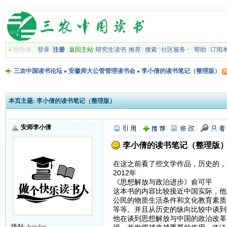
»
您尚未
登录
注册
|
返回主站
|
研究生读书
|
推荐
|
搜索
|
社区服务
|
帮助
|
订阅
三农中国读书论坛
»
安徽师大公管管理读书会
»
李小倩的读书笔记（整理版）
本页主题:
李小倩的读书笔记（整理版）
安师李小倩
李小倩的读书笔记（整理版
在这之前看了些文学作品，历史的，
2012年
《思想解放与政治进步》俞可平
这本书的内容比较接近中国实际，他
公民的物质生活条件和文化教育素质
等等。并且从历史的纵向比较中谈到
他在谈到思想解放与中国的政治改革
级别:
dsgsdag