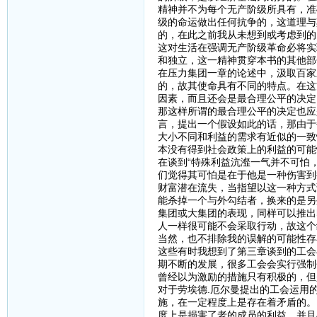
精神并不为每个无产阶级所具有，准
级的命运做出任何抗争的，这道理与
的，在此之前我从未想到或考虑到的
这对生活在强调无产阶级革命必将实
和独立，这一精神贯穿本书的其他部
在压力集团一章的论述中，汲取百家
的，故其使命具有不同的特点。在这
因素，而且还会是最合理公平的决定
那这样所谓的最合理公平的决定也应
言，提出一个假设如此的话，那由于
大小不同和利益的需求有近似的一致
本没有得到社会政策上的利益的可能
在谈到“特殊利益沆瀣一气并不可怕
们觉得其可怕是在于他是一种伤害到
财富潜在流失，当指望以这一种方式
能杀掉一个与外勾结者，换来的是另
集团或大集团的表现，同样可以推出
人一样很可能不会采取行动，故这个
当然，也不排除我的误解的可能性存
这些有时我想到了第三章谈到的工会
期不断的发展，很多工会会实行强制
曾经以为激励的措施只有积极的，但
对于劳埃德.厄尔曼提出的工会运用
施，在一定程度上是存在着矛盾的。
度上是损害了老的成员的利益。并且