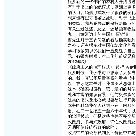
很多新的一代年轻的农村人开始通过
有别于书上的传统模式，婚姻上更多
的认可。婚姻形式发生了很多的变化
想来也有些可借鉴之处吧。对于书上
的类型。我所感兴趣的是按居民点的
有关注过这些。总之，还是颇有收益
九、《黄河边上的中国》 曹锦清
曹先生对于三农问题的看法确实独到
之外，还有很多对中国传统文化的看
学习很多知识的我们一直忽视了自己
示。有很多时候，本土化的前提是真
2013年3月
《政府未来的治理模式》 彼得 盖伊
很多时候，我读书时都掺杂了太多自
的。我一直试图尽量客观的看待书中
以，在读这本书时，我试图从总体上
这本书确实很值得一读，最初的时候
处和丰富的知识背景。他与奥尔森的
这类的书只要用心就很容易进行归类
本书的精华我个人认为不在于内容的
盾。在二十世纪五十至六十年代，以
的治理模式，但是这些也并不完全新
式政府、参与式政府、弹性式政府及
矛盾即使传统行政的缺陷：
政治中立的公务员制度：价值中立与