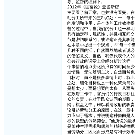
导、监督的理解下。
2012年《国富论》亚当斯密
主要看了前五章。也并没有看完。在
动分工所带来的三种好处：一、每个
的发明和使用，是个体的工作效率提
督的过程中，当我们的分工也一样明
具有确定型，规范性，并且相互间交
节是密切联系的，或许这正是其职能
在本章中提出一个观点，即“每一个
几种不同的活，自然而然地或者说必
的借鉴意义。当然，我仅代表个人的
公共行政的课堂上曾经分析过这样一
个事情的地点变化所浪费的时间至少
发惰性，无法辨明主次，自然而然也
目标时，而不是很多事情上时，就比
之处。细化目标也是一种化繁为简的
是想太少，而是想要的太多，从而失
在政府工作中，官员们的行政目标往
众的负责，在对于民众认同的期盼，
网，棋盘之中，难以看清政府的职责
论引起劳动分工的原因，在这一章中
力应归于需求，并说明这种倾向是人
标的欲望的偶然契合。”他所说的最
是某种生理需求和偶然的精神碰撞呢
当劳动分工因此而形成是有利于效率