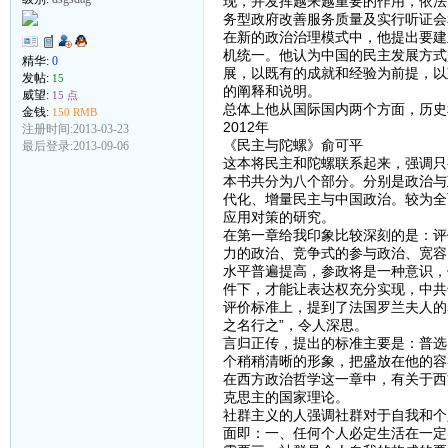
现，并发挥越来越重要的作用，依法
务型政府改善服务质量及实行听证会
在新的政治治理模式中，他提出要建
机统一。他认为中国的民主发展方式
精华:
0
展，以既有的成就和经验为前提，以
发帖:
15
的阐释和说明。
威望:
15 点
总体上他从国际国内两个方面，历史
金钱:
150 RMB
2012年
注册时间:2013-03-23
《民主与陀螺》俞可平
最后登录:2013-09-06
这本将民主和陀螺联系起来，强调只
本书共分为八个部分。分别是政治与
代化、增量民主与中国政治。较为全
应用对策的研究。
在第一章给我印象比较深刻的是：评
力的政治、竞争式的参与政治、宽容
水平普遍提高，参政将是一种意识，
件下，才能让表达权充分实现，中共
评价标准上，提到了法国罗兰夫人的
之名行之”，令人深思。
言归正传，提出的标准主要是：普选
个稍稍清晰的形象，把盛放在他的容
在西方政治哲学这一章中，有关于西
克思主的国家理论。
社群主义的人强调社群对于自我和个
面即：一、任何个人必定生活在一定