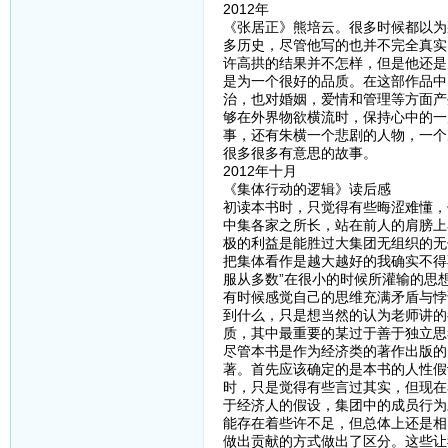
2012年
《张居正》熊培云。很多时候都以为
多历史，尽管他写的也并不完全真实
许高拱的结果并不怎样，但是他还是
是为一个很好的品质。在这部作品中
治，也对婚姻，爱情和管理等方面产
够在外界物欲横流时，保持心中的一
事，还有朱横一个悲剧的人物，一个
很多很多有意思的故事。
2012年十月
《集体行动的逻辑》读后感
初读本书时，只觉得有些晦涩难懂，
中集各家之所长，站在前人的肩膀上
极的利益是能胜过大集团无组织的无
把集体看作是越大越好的我确实不得
服从多数”在很小的时候所灌输的思
有时候感觉自己的思维充满矛盾与悖
到什么，只是想当然的认为老师讲的
质，其中最重要的某过于善于独立思
尽管本书是作为经济类的著作出版的
著。首先应该确定的是本书的人性假
时，只是觉得有些言过其实，但现在
于经济人的假设，集团中的成员行为
能存在着些许不足，但总体上还是相
做出贡献的方式做出了区分。这些让