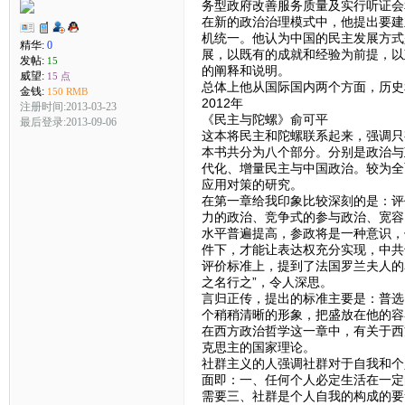
务型政府改善服务质量及实行听证会
在新的政治治理模式中，他提出要建
机统一。他认为中国的民主发展方式
精华:
0
展，以既有的成就和经验为前提，以
发帖:
15
的阐释和说明。
威望:
15 点
总体上他从国际国内两个方面，历史
金钱:
150 RMB
2012年
注册时间:2013-03-23
《民主与陀螺》俞可平
最后登录:2013-09-06
这本将民主和陀螺联系起来，强调只
本书共分为八个部分。分别是政治与
代化、增量民主与中国政治。较为全
应用对策的研究。
在第一章给我印象比较深刻的是：评
力的政治、竞争式的参与政治、宽容
水平普遍提高，参政将是一种意识，
件下，才能让表达权充分实现，中共
评价标准上，提到了法国罗兰夫人的
之名行之”，令人深思。
言归正传，提出的标准主要是：普选
个稍稍清晰的形象，把盛放在他的容
在西方政治哲学这一章中，有关于西
克思主的国家理论。
社群主义的人强调社群对于自我和个
面即：一、任何个人必定生活在一定
需要三、社群是个人自我的构成的要