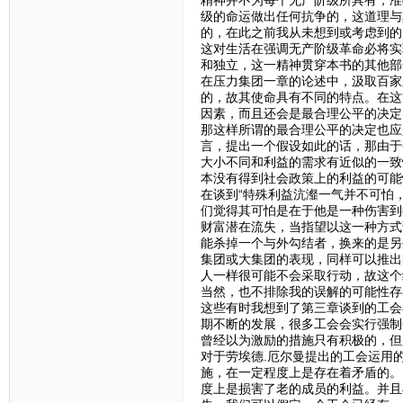
精神并不为每个无产阶级所具有，准
级的命运做出任何抗争的，这道理与
的，在此之前我从未想到或考虑到的
这对生活在强调无产阶级革命必将实
和独立，这一精神贯穿本书的其他部
在压力集团一章的论述中，汲取百家
的，故其使命具有不同的特点。在这
因素，而且还会是最合理公平的决定
那这样所谓的最合理公平的决定也应
言，提出一个假设如此的话，那由于
大小不同和利益的需求有近似的一致
本没有得到社会政策上的利益的可能
在谈到“特殊利益沆瀣一气并不可怕
们觉得其可怕是在于他是一种伤害到
财富潜在流失，当指望以这一种方式
能杀掉一个与外勾结者，换来的是另
集团或大集团的表现，同样可以推出
人一样很可能不会采取行动，故这个
当然，也不排除我的误解的可能性存
这些有时我想到了第三章谈到的工会
期不断的发展，很多工会会实行强制
曾经以为激励的措施只有积极的，但
对于劳埃德.厄尔曼提出的工会运用
施，在一定程度上是存在着矛盾的。
度上是损害了老的成员的利益。并且