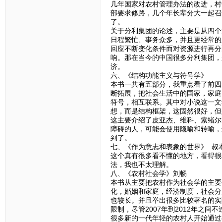
几年国家对农村管理办法的改进，村
部要求修路，几个年长辈分大一起召
了。
关于分利集团的论述，主要是从四个
日程繁忙、事务众多，并且更经常的
回应不断变化条件而对资源进行再分
响。那在当今的中国很多分利集团，
济。
六、《结构功能主义与符号学》
本书一共有五部分，我重点看了前四
断拓展，把社会生活中的国家，家庭
符号，相互联系。其中对小说这一文
想，而是结构框架，这固然很好，但
这主要介绍了皮亚杰、维科、索绪尔
障碍的人，可能会使用隐喻和转喻，
到了。
七、《作为意志和表象的世界》 叔
这个真有很多看不懂的地方，看得很
法，我也不太理解。
八、《农村社会学》刘畅
本书从主要把农村作为社会学的主要
化，婚姻和家庭，经济制度，社会分
也较长。并且举出很多比较著名的实
限制，尽管2007年到2012年之
很多新的一代年轻的农村人开始通过