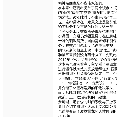
精神层面也是不应该忽视的。
在本章中还提出另外了两个观点：“
的“倾向”似乎在“交换”搭配时，
为需求。读及此时，不由会想起帝王
世。这种需求在一定意义上是指引他
论劳动分工受市场的限制，这一章主
了劳动分工，交换所受市场范围的限
少诱因，交通仍然很重要，在信息社
一味的刺激消费，国内需求却不能保
务，在交通问题上，也许更该重视，
的想到新闻报道上说，中国“改进”
和第五章我就没有写什么了，先到此
2012年《公共组织理论》罗伯特登
这本书也没有看完，主要看了第四章
进行运作以有效的完成组织任务”西
根据组织的利益来做出决定，二、个
人”假设。与“经济人”不同，“行政
（1）情报活动（2）方案设计（3）
并介绍了林德布洛姆的渐进决策法。
而，只能对特定的决策确定很小的价
政策。三、政治结构的一致性。
詹姆斯。汤普森的封闭系统与开放系
并且介绍了组织的人本主义和新公共
也简单介绍了麦格雷戈的人性假设的
2012年