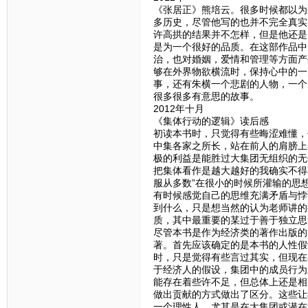
《张居正》熊培云。很多时候都以为
多历史，尽管他写的也并不完全真实
许高拱的结果并不怎样，但是他还是
是为一个很好的品质。在这部作品中
治，也对婚姻，爱情和管理等方面产
够在外界物欲横流时，保持心中的一
事，还有朱横一个悲剧的人物，一个
很多很多有意思的故事。
2012年十月
《集体行动的逻辑》读后感
初读本书时，只觉得有些晦涩难懂，
中集各家之所长，站在前人的肩膀上
极的利益是能胜过大集团无组织的无
把集体看作是越大越好的我确实不得
服从多数”在很小的时候所灌输的思
有时候感觉自己的思维充满矛盾与悖
到什么，只是想当然的认为老师讲的
质，其中最重要的某过于善于独立思
尽管本书是作为经济类的著作出版的
著。首先应该确定的是本书的人性假
时，只是觉得有些言过其实，但现在
于经济人的假设，集团中的成员行为
能存在着些许不足，但总体上还是相
做出贡献的方式做出了区分。这些让
一个理性人，尤其是在大集团或潜在