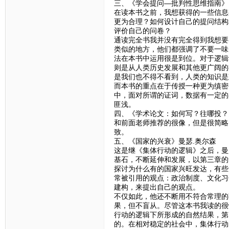
三、《学会提问—批判性思维指南》M.Neil
在读本书之前，我想获得的一些信息
更为合理？如何设计自己的提问结构
评价自己的问卷？
通读完全书我并没有完全得到我想要
类似的地方，他们都强调了不要一味
法在本书中运用很是到位。对于逻辑
则是从人类历史发展和其他更广阔的
是我们也不得不看到，人类的知识是
而本书的重点在于传授一种更为缜密
中，面对所谓的证词，数据有一定的
匪浅。
四、《学术论文：如何写？往哪投？
和前面老师推荐的很像，但是很简略
致。
五、《国家的兴衰》曼瑟.奥尔森
这是继《集体行动的逻辑》之后，曼
基石，不断延伸和发展，以第三章的
探讨为什么有的国家兴旺发达，有些
常被引用的观点：政治制度、文化习
建构，来提出自己的观点。
不仅如此，他还不断用不符合常理的
果，但不盲从。尽管这本书我读的很
行动的逻辑下所形成的自然结果，第
的。在相对稳定的社会中，集体行动