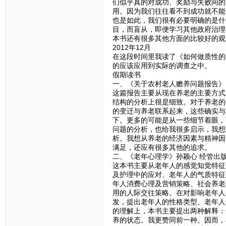
们似乎真的对成功、奖励与失败间的
用。因为我们往往看不到成功就不能
也是如此，我们很有必要明确的是什
目，而盲从，即便学习其他政府治理
本书还有很多其他方面的比较好的观
2012年12月
在这段时间里我读了《如何做质性的
的应该应用到实际的调查之中。
假期读书
一、《关于农村老人赡养问题报告》
这篇报告主要从现在养老的主要方式
结构的分析上很是细致。对于养老的
的变迁与养老联系起来，这些确实与
下。更多的可能是从一些细节着眼，
问题的分析，也给我很多启示，我想
析。我想从养老的经济因素与精神因
满足，还应有很多其他的追求。
二、《老年心理学》孙颖心 经管出
这本书主要从老年人的感觉知觉特征
及护理中的应对、老年人的气质特征
年人消费心理及营销策略、社会养老
用的人际交往策略。在对影响老年人
发，提出老年人的性格类型、老年人
的理解上，本书主要提出两种解释：
养的状态。我更赞同前一种。因而，