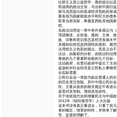
社群主义是公益哲学，善的提出以及
而温情的政治主张，与当前中国日益
新马克思提出的造成经济危机的形成
要表现为国家财政赤字和巨大的债务
联系当前实际，希腊及西欧其他国家
吧。
在政治治理这一章中有许多观点与《
理进阐述。从价值、规则、主体、效
族、宗教和意识形态及经济发展水平
其规则自然也是跨国性的原则、规范
点理想主义色彩的观点。其意义自不
法治，由集权到分权，由统治到治理
善政的九个要素即创新的九个目标：
法治政府，在责任政府中提出了主动
益放松对社会经济及公民私人事物管
合实际需要。
公民社会这一章较为贴近普通人的生
的历史变迁危险。其中中国公民社会
性。主要从政府的相关规定中表述出
放宽对其管制。增加其包容性。
关于传统现代化和增量民主与中国政
2012年《组织领导学》人大出版
这本书没有真正看进去，只看了前几
者的概念，情景的特性，并简单了解
导、监督的理解下。