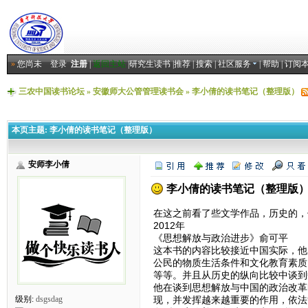
»
您尚未
登录
注册
|
返回主站
|
研究生读书
|
推荐
|
搜索
|
社区服务
|
帮助
|
订阅
三农中国读书论坛
»
安徽师大公管管理读书会
»
李小倩的读书笔记（整理版）
本页主题:
李小倩的读书笔记（整理版）
安师李小倩
李小倩的读书笔记（整理版
在这之前看了些文学作品，历史的，
2012年
《思想解放与政治进步》俞可平
这本书的内容比较接近中国实际，他
公民的物质生活条件和文化教育素质
等等。并且从历史的纵向比较中谈到
他在谈到思想解放与中国的政治改革
现，并发挥越来越重要的作用，依法
级别:
dsgsdag