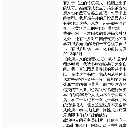
有别于书上的传统模式，婚姻上更多
的认可。婚姻形式发生了很多的变化
想来也有些可借鉴之处吧。对于书上
的类型。我所感兴趣的是按居民点的
有关注过这些。总之，还是颇有收益
九、《黄河边上的中国》 曹锦清
曹先生对于三农问题的看法确实独到
之外，还有很多对中国传统文化的看
学习很多知识的我们一直忽视了自己
示。有很多时候，本土化的前提是真
2013年3月
《政府未来的治理模式》 彼得 盖伊
很多时候，我读书时都掺杂了太多自
的。我一直试图尽量客观的看待书中
以，在读这本书时，我试图从总体上
这本书确实很值得一读，最初的时候
处和丰富的知识背景。他与奥尔森的
这类的书只要用心就很容易进行归类
本书的精华我个人认为不在于内容的
盾。在二十世纪五十至六十年代，以
的治理模式，但是这些也并不完全新
式政府、参与式政府、弹性式政府及
矛盾即使传统行政的缺陷：
政治中立的公务员制度：价值中立与
层级制和规则：内部层级管理和规章