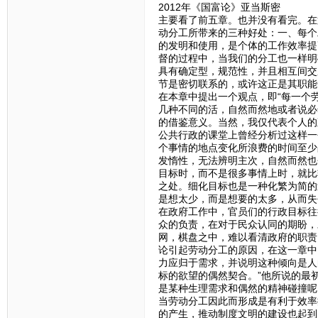
2012年《国富论》亚当斯密
主要看了前五章。也并没有看完。在
动分工所带来的三种好处：一、每个
的发明和使用，是个体的工作效率提
督的过程中，当我们的分工也一样明
具有确定型，规范性，并且相互间交
节是密切联系的，或许这正是其职能
在本章中提出一个观点，即“每一个
几种不同的活，自然而然地或者说必
的借鉴意义。当然，我仅代表个人的
公共行政的课堂上曾经分析过这样一
个事情的地点变化所浪费的时间至少
发惰性，无法辨明主次，自然而然也
目标时，而不是很多事情上时，就比
之处。细化目标也是一种化繁为简的
是想太少，而是想要的太多，从而失
在政府工作中，官员们的行政目标往
众的负责，在对于民众认同的期盼，
网，棋盘之中，难以看清政府的职责
论引起劳动分工的原因，在这一章中
力应归于需求，并说明这种倾向是人
标的欲望的偶然契合。”他所说的最
是某种生理需求和偶然的精神碰撞呢
当劳动分工因此而形成是有利于效率
的产生，推动制度文明的建设也起到