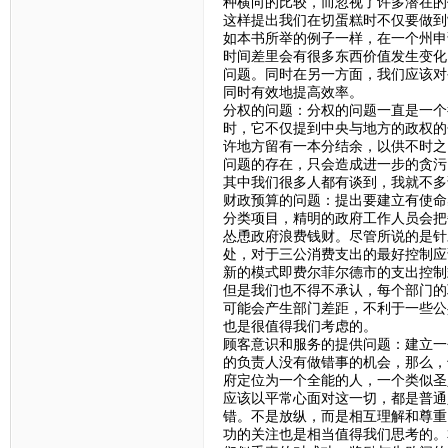
种横向的比较，而忽视了许多潜在的
这样提出我们在切蛋糕时不仅要做到
如本书所举的例子一样，在一个州申
时间差里会有很多东西价值发生变化
问题。同时在另一方面，我们应该对
同时有效地提高效率。
分权的问题：分权的问题一直是一个
时，它不仅提到中央与地方的政权的
许地方留有一本分结余，以供不时之
问题的存在，只会造成进一步的贪污
其中我们很多人都有谈到，我就不多
财政预算的问题：提出要建立有使命
分类项目，精明的政府工作人员会把
怂恿政府浪费钱财。尽管所说的是针
处，对于三公消费支出的最好控制应
新的模式即费尔菲尔德市的支出控制
但是我们也不得不承认，每个部门的
可能会产生部门差距，不利于一些公
也是很值得我们考虑的。
顾客意识和服务的提供问题：建立一
的负责人没有做错事的机会，那么，
府定位为一个全能的人，一个类似圣
应该以平常心面对这一切，都是普通
错。不是放纵，而是相互理解和尊重
功的关注也是相当值得我们思考的。