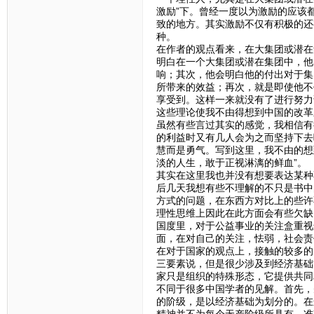
激励”下。曾经一度以为激励的应该
致的地方。其实激励不仅有积极的还
种。
在作者的观点看来，在大集团或潜在
明白在一个大集团或潜在集团中，他
响；其次，他会明白他的付出对于集
所带来的效益；再次，就是即使他不
享受到。这样一来就没有了进行努力
这些理论使我不由得想到中国的改革
虽然有些言过其实的感觉，我相信有
的利益时又有几人会为之而坚持下去
慧而是勇气。写到这里，我不由的想
淡的人生，敢于正视淋漓的鲜血”。
其实在这里我也并没有想要表达某种
后几天我想有些不理解的不只是书中
方式的问题，在东西方对比上的些许
理性思维上因此在此方面会有些欠缺
国度里，对于公益事业的关注盒重视
面，在对自己的关注，怯弱，社会责
在对于国家的观点上，接触的较多的
三要素说，但是很少涉及到经济基础
家只是组织的特殊形态，它提供共同
不同于很多中国学者的见解。首先，
的阶级，是以经济基础为划分的。在