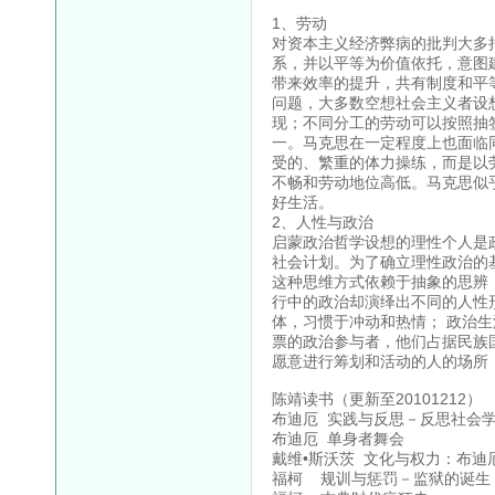
1、劳动
对资本主义经济弊病的批判大多
系，并以平等为价值依托，意图
带来效率的提升，共有制度和平
问题，大多数空想社会主义者设
现；不同分工的劳动可以按照抽
一。马克思在一定程度上也面临
受的、繁重的体力操练，而是以
不畅和劳动地位高低。马克思似
好生活。
2、人性与政治
启蒙政治哲学设想的理性个人是
社会计划。为了确立理性政治的
这种思维方式依赖于抽象的思辨
行中的政治却演绎出不同的人性
体，习惯于冲动和热情； 政治生
票的政治参与者，他们占据民族
愿意进行筹划和活动的人的场所
陈靖读书（更新至20101212）
布迪厄 实践与反思－反思社会
布迪厄 单身者舞会
戴维•斯沃茨 文化与权力：布迪
福柯 规训与惩罚－监狱的诞生