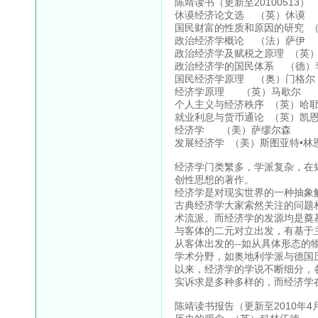
陈靖读书（更新至20100513）
休谟经济论文选 （英）休谟
国民财富的性质和原因的研究 （
政治经济学概论 （法）萨伊
政治经济学及赋税之原理 （英
政治经济学的国民体系 （德）
国民经济学原理 （奥）门格尔
经济学原理 （英）马歇尔
个人主义与经济秩序 （英）哈
就业利息与货币通论 （英）凯
经济学 （美）萨缪尔森
发展经济学 （美）斯图亚特•林
经济学门类繁多，学派复杂，在
创性思想的著作。
经济学是对现实世界的一种抽象
古典经济学大家索然关注的问题
术流派。而经济学的发源均是奠
与客体的二元对立出发，有基于
从客体出发的--如从具体形态
学术分野，如奥地利学派与德国
以来，经济学的学说不断细分，
实诉求是多种多样的，而经济学
陈靖读书报告（更新至2010年4月