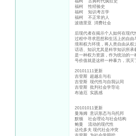
福柯 古典时代疯狂史
福柯 性经验史
福柯 知识考古学
福柯 不正常的人
波德里亚 消费社会
后现代者在揭示个人如何在现代
过程中寻求思想和生活上的自由
境和权力环境，将人类自由从权
话语、知识尤其是科学知识所承
是一种权力资源，作为统治的一
号价值就是这样一种暴力，泯灭
20101111更新
吉登斯 超越左与右
吉登斯 现代性与自我认同
吉登斯 批判社会学导论
布迪厄 实践感
20101011更新
曼海姆 意识形态与乌托邦
默顿 社会理论与社会结构
鲍曼 流动的现代性
达伦多夫 现代社会冲突
吉登斯 为社会学辩护