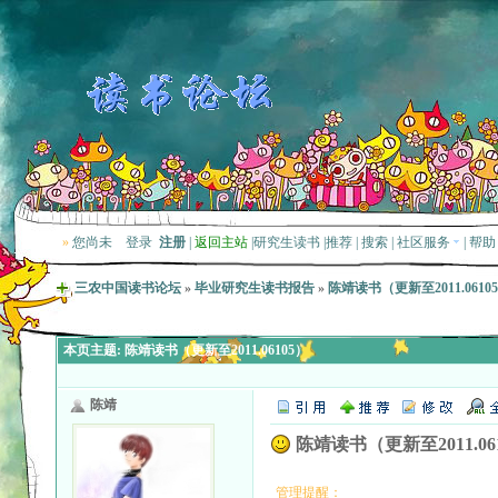
»
您尚未
登录
注册
|
返回主站
|
研究生读书
|
推荐
|
搜索
|
社区服务
|
帮助
三农中国读书论坛
»
毕业研究生读书报告
»
陈靖读书（更新至2011.0610
本页主题:
陈靖读书（更新至2011.06105）
陈靖
陈靖读书（更新至2011.06
管理提醒：