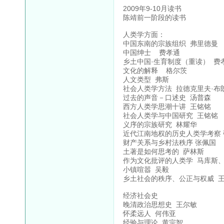
2009年9-10月读书
陈靖前一阶段的读书
人类学方面：
中国东南的宗族组织 弗里德曼
中国绅士 费孝通
乡土中国·生育制度（重读） 费
文化的解释 格尔茨
人文类型 弗斯
社会人类学方法 拉德克里夫·布
过去的声音－口述史 汤普森
西方人类学思潮十讲 王铭铭
社会人类学与中国研究 王铭铭
义序的宗族研究 林耀华
近代江南地权的历史人类学考察
财产关系与乡村法秩序 张佩国
土著是如何思考的 萨林斯
作为文化批评的人类学 马库斯
小镇喧嚣 吴毅
乡土社会的秩序、公正与权威 王
经济社会史
晚清政治思想史 王尔敏
怀柔远人 何伟亚
经验与理论 黄宗智