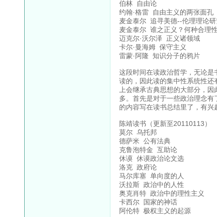
伯林 自由论
约翰·格雷 自由主义的两张面孔
麦金泰尔 追寻美德--伦理理论研
麦金泰尔 谁之正义？何种合理
迈克尔·沃尔泽 正义诸领域
卡尔·曼海姆 保守主义
雷蒙·阿隆 知识分子的鸦片
这段时间在读政治哲学，无论是
读的，因此读的集中性系统性还
上会继承古典思想的大部分，因
多。首先是对于一些政治理念有
的内容写在读书总结里了，有兴
陈靖读书（更新至20110113）
莫尔 乌托邦
德萨米 公有法典
克鲁泡特金 互助论
休谟 休谟政治论文选
洛克 政府论
马尔库塞 单向度的人
沃拉斯 政治中的人性
奥克肖特 政治中的理性主义
卡西尔 国家的神话
阿伦特 极权主义的起源