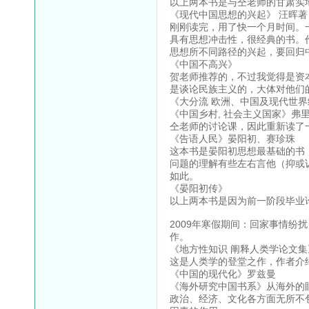
以上两本书是与仝老师的甘肃实
《现代中国思想的兴起》 汪晖著
刚刚读完，用了快一个月时间。
具有思想冲击性，很经典的书。
思想所不同路径的兴起，要回归
《中国不高兴》
贺老师推荐的，不过我觉得是资
是谈论民族主义的，大体对他们
《大分流 欧洲、中国及现代世
《中国乡村, 社会主义国家》弗
仝老师的讨论课，因此重新读了
《告语人民》晏阳初、赛珍珠
这本书是晏阳初思想最基础的书
问题的理解有些左右言他（抑或
如此。
《晏阳初传》
以上两本书是因为前一阶段毕业
2009年寒假期间：回家事情
作。
《地方性知识 阐释人类学论文
这是人类学的登堂之作，作者介
《中国的现代化》罗兹曼
《海外研究中国书系》从海外的
政治、经济、文化各方面无所不