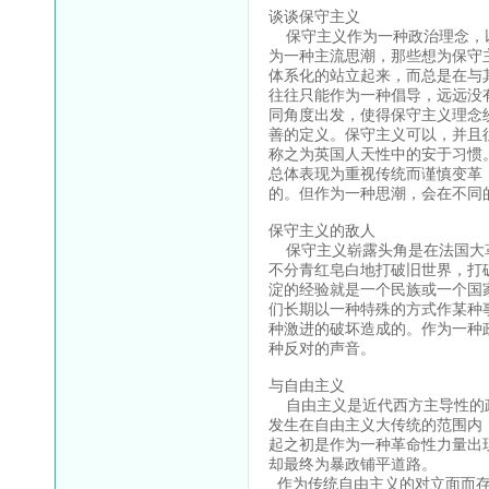
谈谈保守主义
保守主义作为一种政治理念，以
为一种主流思潮，那些想为保守
体系化的站立起来，而总是在与
往往只能作为一种倡导，远远没
同角度出发，使得保守主义理念
善的定义。保守主义可以，并且
称之为英国人天性中的安于习惯
总体表现为重视传统而谨慎变革
的。但作为一种思潮，会在不同
保守主义的敌人
保守主义崭露头角是在法国大革
不分青红皂白地打破旧世界，打
淀的经验就是一个民族或一个国
们长期以一种特殊的方式作某种
种激进的破坏造成的。作为一种
种反对的声音。
与自由主义
自由主义是近代西方主导性的政
发生在自由主义大传统的范围内
起之初是作为一种革命性力量出
却最终为暴政铺平道路。
作为传统自由主义的对立面而存