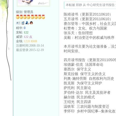
本帖被 郑静 从 中心研究生读书报告 复制
级别:
管理员
陈靖读书（更新至20110610）
五月读书（更新至20110610）
赛尔登等：中国乡村，社会主义
杜赞奇：文化、权力与国家
精华:
0
发帖:
张乐天：告别理想
122
威望:
122 点
吴毅：村治变迁中的权威与秩序
金钱:
1220 RMB
注册时间:2008-10-14
本月读书主要为论文做准备，没
最后登录:2015-12-19
时间安排。
四月读书报告（更新至2011050
埃德蒙·伯克 法国革命论
塞西尔 保守主义
斯克拉顿 保守主义的含义
列奥·施特劳斯 自然权利与历史
凯克斯 为保守主义辩护
萨托利 民主新论
罗伯特·达尔 民主及其批评者
赫尔德 民主的模式
王绍光 民主四讲
温铁军 三农问题与制度变迁
李怀印 乡村中国纪事--集体化