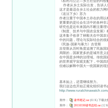
《权利与公正—乡土社会的纠纷
作者从乡土实际出发，告诉人们
这才是最适合乡土社会的权力网
《送法下乡》苏力
作者注重于中国本土存在的用以
更重要的是社会生活中的各种非
研究也是近年来国内不断注重理
《制度、技术与中国农业发展》
这本集子收录了林毅夫在中国农
中的问题，理论与实际结合的很
《民族-国家与暴力》吉登斯
吉登斯从历时角度追溯了民族国
局限的，国家更多的是城市意义
在中国是乡绅的治理域。传统国
的世界观宇宙观支配下，中国四
但难以解释中国大一统国家的现
基本如上，还需继续努力。
我们这边也开始正规化组织读书
http://www.ruralchinawatch.com
附件：
读书笔记.rar
(61 K) 下载次
附件：
20110330读书总结.rar
(12 