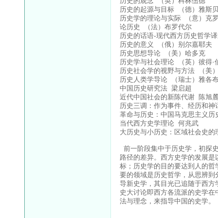
历史的观念 （英）科林伍德
历史的起源与目标 （德）雅斯
历史学的理论与实际 （意）克
论历史 （法）布罗代尔
历史的话语-现代西方历史哲学译
历史的意义 （俄）别尔嘉耶夫
历史思想导论 （美）哈多克
历史学与社会理论 （英）彼得·
历史社会学的视野与方法 （美
历史人类学导论 （瑞士）雅各布
中国历史研究法 梁启超
近代中国社会的新陈代谢 陈旭
历史三调：作为事件、经历和神
革命与历史：中国马克思主义历
当代西方史学理论 何兆武
大历史与小历史：区域社会史的
前一阶段集中于历史学，初探史
路径的差异。西方史学的发展是
标；历史学的目的要达到人的哲
要的领域是历史哲学，从思辨到
导新史学，其目光已追随于西方
史大讨论即西方各流派的史学在中
法与理念，来指导中国的史学。