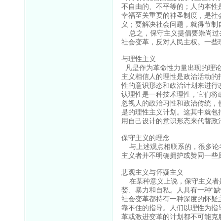
不自由的、不平等的；人的本性
幸福至关重要的神圣制度，是社
义；要解决社会问题，就得节制
总之，保守主义提倡要崇尚过去
社会变革，反对人民主权。一些
与理性主义
凡是作为革命性力量出现的理论
主义相信人的理性是政治活动的
性的意识形态和政治计划来进行
认理性是一种技术理性，它们将
忽视人的政治习性和政治传统，
是的理性主义计划。这其中就包
用自己设计的意识形态来代替政
保守主义的理念
与上述观点相联系的，很多论者
主义者并不明确拥护或赞同一些
悲观主义与怀疑主义
在某种意义上说，保守主义者是
婪、暴力和自私。人具有一种“
社会变革都持有一种深度的怀疑
靠不住的指导。人们以理性为指
革或激进变革的计划都不可能克