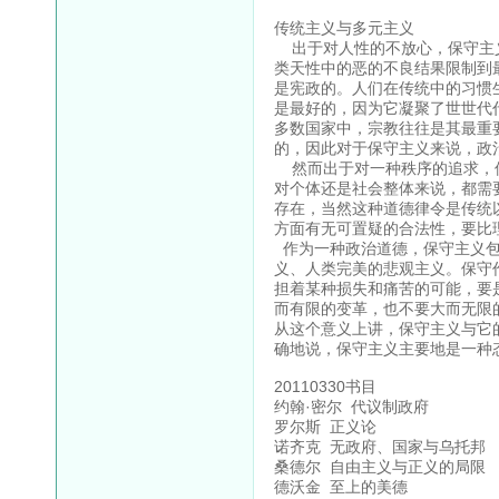
传统主义与多元主义
出于对人性的不放心，保守主义
类天性中的恶的不良结果限制到
是宪政的。人们在传统中的习惯
是最好的，因为它凝聚了世世代
多数国家中，宗教往往是其最重
的，因此对于保守主义来说，政
然而出于对一种秩序的追求，保
对个体还是社会整体来说，都需
存在，当然这种道德律令是传统
方面有无可置疑的合法性，要比
作为一种政治道德，保守主义包
义、人类完美的悲观主义。保守
担着某种损失和痛苦的可能，要
而有限的变革，也不要大而无限
从这个意义上讲，保守主义与它
确地说，保守主义主要地是一种
20110330书目
约翰·密尔 代议制政府
罗尔斯 正义论
诺齐克 无政府、国家与乌托邦
桑德尔 自由主义与正义的局限
德沃金 至上的美德