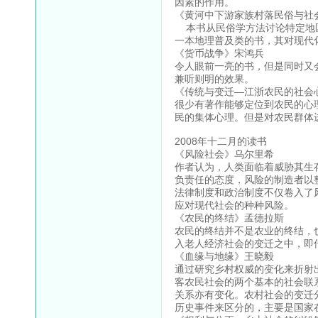
因素的作用。
《黄河中下游家族村落民俗与社
本书从民俗学方法讨论特定地区
一本地理普及类的书，其对现代
《货币战争》宋鸿兵
令人眼前一亮的书，但是同时又
兼听则明的效果。
《传统与变迁—江浙农民的社会
很少有著作能够定位到农民的心
民的集体心理。但是对农民群体
2008年十二月的读书
《风险社会》乌尔里希
作者认为，人类面临着威胁其生
负责任的态度，风险的制造者以
法律制度和政治制度不仅卷入了
应对现代社会的种种风险。
《农民的终结》孟德拉斯
农民的终结并不是农业的终结，
入老人经济社会的变迁之中，即
《血缘与地缘》王晓毅
通过研究乡村权威的变化来折射
客农民社会的两个基本的社会联
关系亦有变化。农村社会的变迁
历史事件来区分的，主要是国家