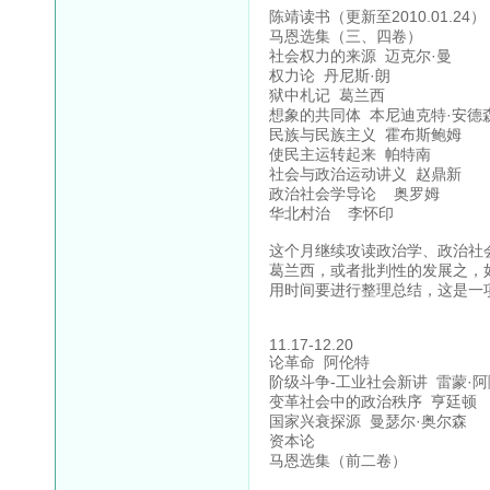
陈靖读书（更新至2010.01.24）
马恩选集（三、四卷）
社会权力的来源 迈克尔·曼
权力论 丹尼斯·朗
狱中札记 葛兰西
想象的共同体 本尼迪克特·安德
民族与民族主义 霍布斯鲍姆
使民主运转起来 帕特南
社会与政治运动讲义 赵鼎新
政治社会学导论 奥罗姆
华北村治 李怀印
这个月继续攻读政治学、政治社
葛兰西，或者批判性的发展之，
用时间要进行整理总结，这是一
11.17-12.20
论革命 阿伦特
阶级斗争-工业社会新讲 雷蒙·阿
变革社会中的政治秩序 亨廷顿
国家兴衰探源 曼瑟尔·奥尔森
资本论
马恩选集（前二卷）