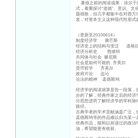
暑假之前的阅读成果，涂尔干的
式，着重探讨“道德”、意识、
题很散，但几乎都集中在对西方
发，对资本主义这种现代性形式
（更新至20100614）
制度经济学 康芒斯
经济史上的结构与变迁 道格拉
经济分析史 熊彼特
共同体与社会 滕尼斯
社会是如何可能的 齐美尔
货币哲学 齐美尔
政府片论 边沁
论法的精神 孟德斯鸠
经济学的阅读就算是告一段落，
步的了解，经典作家之后的经济
分思想进而了解经济学的学科脉
路径。
古典学者的学术贡献涵盖广泛，
孟德斯鸠等的作品难以归为某一
经典作品，能和以前读过的政治
油，希望能更有收获。