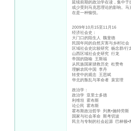
延续前期的政治学在读，集中于
或少受到马克思理论的影响。马
在是一种愉悦。
2009年10月15至11月16
经济社会史：
大门口的陌生人 魏斐德
民国年间的自然灾害与乡村社会
区域社会史比较研究 杨念群/行
山西区域社会史研究 行龙
帝国的隐喻 王斯福
从民族国家拯救历史 杜赞奇
理解农民中国 李丹
转变中的观念 王思斌
华北的叛乱与革命者 裴宜理
政治学：
政治学 亚里士多德
利维坦 霍布斯
论公民 霍布斯
霍布斯政治哲学 列奥•施特劳斯
国家与社会革命 斯考切波
民主与专制的社会起源 巴林顿•