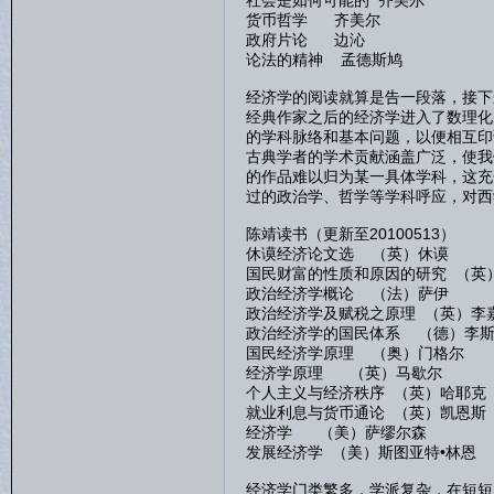
社会是如何可能的 齐美尔
货币哲学 齐美尔
政府片论 边沁
论法的精神 孟德斯鸠
经济学的阅读就算是告一段落，接下
经典作家之后的经济学进入了数理化
的学科脉络和基本问题，以便相互印
古典学者的学术贡献涵盖广泛，使我
的作品难以归为某一具体学科，这充
过的政治学、哲学等学科呼应，对西
陈靖读书（更新至20100513）
休谟经济论文选 （英）休谟
国民财富的性质和原因的研究 （英
政治经济学概论 （法）萨伊
政治经济学及赋税之原理 （英）李
政治经济学的国民体系 （德）李
国民经济学原理 （奥）门格尔
经济学原理 （英）马歇尔
个人主义与经济秩序 （英）哈耶克
就业利息与货币通论 （英）凯恩斯
经济学 （美）萨缪尔森
发展经济学 （美）斯图亚特•林恩
经济学门类繁多，学派复杂，在短短