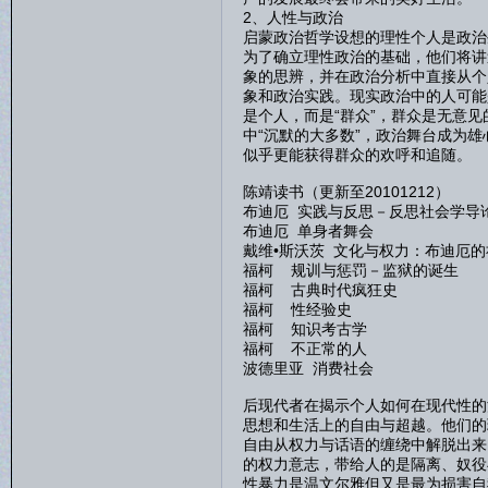
2、人性与政治
启蒙政治哲学设想的理性个人是政治
为了确立理性政治的基础，他们将讲
象的思辨，并在政治分析中直接从个
象和政治实践。现实政治中的人可能
是个人，而是“群众”，群众是无意
中“沉默的大多数”，政治舞台成为
似乎更能获得群众的欢呼和追随。
陈靖读书（更新至20101212）
布迪厄 实践与反思－反思社会学导
布迪厄 单身者舞会
戴维•斯沃茨 文化与权力：布迪厄的
福柯 规训与惩罚－监狱的诞生
福柯 古典时代疯狂史
福柯 性经验史
福柯 知识考古学
福柯 不正常的人
波德里亚 消费社会
后现代者在揭示个人如何在现代性的
思想和生活上的自由与超越。他们的
自由从权力与话语的缠绕中解脱出来
的权力意志，带给人的是隔离、奴役
性暴力是温文尔雅但又是最为损害自