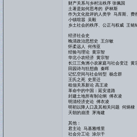
财产关系与乡村法秩序 张佩国
土著是如何思考的 萨林斯
作为文化批评的人类学 马库斯、费
小镇喧嚣 吴毅
乡土社会的秩序、公正与权威 王铭铭
经济社会史
晚清政治思想史 王尔敏
怀柔远人 何伟亚
经验与理论 黄宗智
华北小农经济 黄宗智
长江三角洲小农家庭与社会变迁 黄
田园诗与狂想曲 秦晖
记忆空间与社会转型 杨念群
王氏之死 史景迁
租佃关系新论 高王凌
革命中的中国：延安道路
封建土地所有制论纲 傅衣凌
明清经济史论 傅衣凌
明初以降人口及其相关问题 何炳棣
天朝的崩溃 茅海建
其他：
君主论 马基雅维里
社会分工论 涂尔干