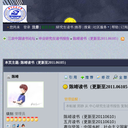
»
您尚未
登录
注册
|
返回主站
|
研究生读书
|
推荐
|
搜索
|
社区服务
|
帮助
|
订阅
三农中国读书论坛
»
毕业研究生读书报告
»
陈靖读书（更新至2011.06105）
本页主题:
陈靖读书（更新至2011.06105）
陈靖
陈靖读书（更新至2011.0610
管理提醒：
本帖被 郑静 从 中心研究生读书报告 复制到本区
级别:
管理员
陈靖读书（更新至20110610）
五月读书（更新至20110610）
赛尔登等：中国乡村，社会主义国家