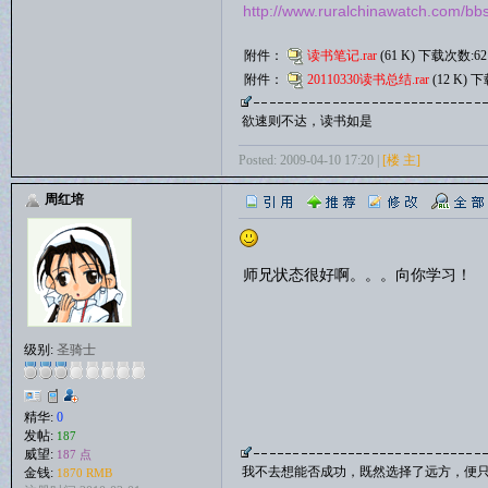
http://www.ruralchinawatch.com/bbs
附件：
读书笔记.rar
(61 K) 下载次数:62
附件：
20110330读书总结.rar
(12 K) 
欲速则不达，读书如是
Posted: 2009-04-10 17:20 |
[楼 主]
周红培
师兄状态很好啊。。。向你学习！
级别:
圣骑士
精华:
0
发帖:
187
威望:
187 点
我不去想能否成功，既然选择了远方，便
金钱:
1870 RMB