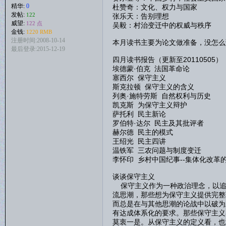
精华:
0
杜赞奇：文化、权力与国家
发帖:
122
张乐天：告别理想
威望:
122 点
吴毅：村治变迁中的权威与秩序
金钱:
1220 RMB
注册时间:2008-10-14
本月读书主要为论文做准备，没怎么
最后登录:2015-12-19
四月读书报告（更新至20110505）
埃德蒙·伯克 法国革命论
塞西尔 保守主义
斯克拉顿 保守主义的含义
列奥·施特劳斯 自然权利与历史
凯克斯 为保守主义辩护
萨托利 民主新论
罗伯特·达尔 民主及其批评者
赫尔德 民主的模式
王绍光 民主四讲
温铁军 三农问题与制度变迁
李怀印 乡村中国纪事--集体化改革
谈谈保守主义
保守主义作为一种政治理念，以追
流思潮，那些想为保守主义提供完整
而总是在与其他思潮的论战中以破为
有达成体系化的要求。那些保守主义
莫衷一是。从保守主义的定义看，也