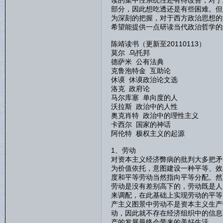
读的集中性系统性还有待改善，对于
部分，因此想吃透还是有些困难。但
为深刻的把握，对于西方政治思想的
希望能提供一点研读当代政治哲学的
陈靖读书（更新至20110113）
莫尔 乌托邦
德萨米 公有法典
克鲁泡特金 互助论
休谟 休谟政治论文选
洛克 政府论
马尔库塞 单向度的人
沃拉斯 政治中的人性
奥克肖特 政治中的理性主义
卡西尔 国家的神话
阿伦特 极权主义的起源
1、劳动
对资本主义经济弊病的批判大多把矛
为价值依托，意图建设一种平等、效
度和平等劳动当然指向平等分配。然
劳动是没有差别高下的，劳动既是人
来调配，在此基础上实现劳动的平等
产主义图景中劳动不是资本主义生产
动，因此就不存在经济组织中的信息
产的发展最终会带来的美好生活。