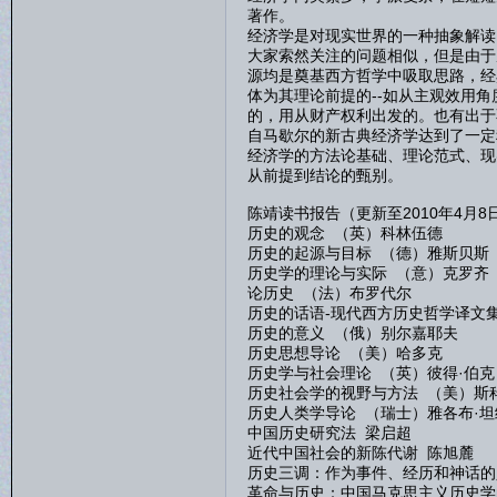
著作。
经济学是对现实世界的一种抽象解读
大家索然关注的问题相似，但是由于
源均是奠基西方哲学中吸取思路，经
体为其理论前提的--如从主观效用
的，用从财产权利出发的。也有出于
自马歇尔的新古典经济学达到了一定
经济学的方法论基础、理论范式、现
从前提到结论的甄别。
陈靖读书报告（更新至2010年4月8日
历史的观念 （英）科林伍德
历史的起源与目标 （德）雅斯贝斯
历史学的理论与实际 （意）克罗齐
论历史 （法）布罗代尔
历史的话语-现代西方历史哲学译文
历史的意义 （俄）别尔嘉耶夫
历史思想导论 （美）哈多克
历史学与社会理论 （英）彼得·伯克
历史社会学的视野与方法 （美）斯
历史人类学导论 （瑞士）雅各布·坦
中国历史研究法 梁启超
近代中国社会的新陈代谢 陈旭麓
历史三调：作为事件、经历和神话的
革命与历史：中国马克思主义历史学