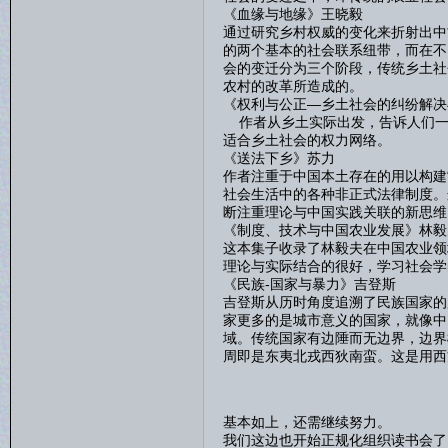
《血缘与地缘》王晓毅
通过研究乡村权威的变化来折射出中
的两个基本的社会联系纽带，而在不
会的变迁分为三个阶段，传统乡土社
农村的改革所造成的。
《权利与公正—乡土社会的纠纷解决
作者从乡土实际出发，告诉人们一
适合乡土社会的权力网络。
《送法下乡》苏力
作者注重于中国本土存在的用以构建
社会生活中的各种非正式法律制度。
断注重理论与中国实践关联的新思维
《制度、技术与中国农业发展》林毅
这本集子收录了林毅夫在中国农业领
理论与实际结合的很好，学习社会学
《民族-国家与暴力》吉登斯
吉登斯从历时角度追溯了民族国家的
家更多的是城市意义的国家，就像中
域。传统国家有边陲而无边界，边界
周即是东夷北戎西狄南蛮。这是用西
基本如上，还需继续努力。
我们这边也开始正规化组织读书会了