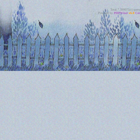
Total 7.399075(s) quer
Powered by
PHPWind
v6.0
Cer