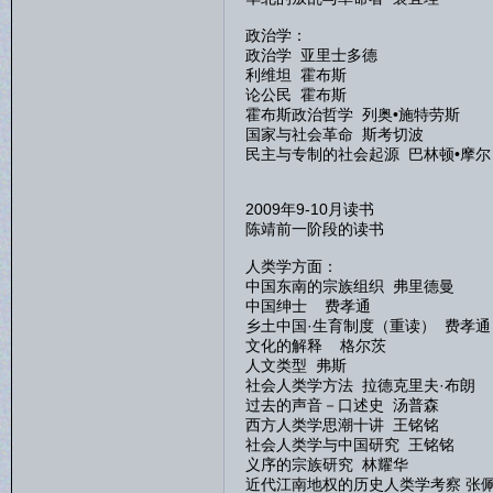
政治学：
政治学 亚里士多德
利维坦 霍布斯
论公民 霍布斯
霍布斯政治哲学 列奥•施特劳斯
国家与社会革命 斯考切波
民主与专制的社会起源 巴林顿•摩尔
2009年9-10月读书
陈靖前一阶段的读书
人类学方面：
中国东南的宗族组织 弗里德曼
中国绅士 费孝通
乡土中国·生育制度（重读） 费孝通
文化的解释 格尔茨
人文类型 弗斯
社会人类学方法 拉德克里夫·布朗
过去的声音－口述史 汤普森
西方人类学思潮十讲 王铭铭
社会人类学与中国研究 王铭铭
义序的宗族研究 林耀华
近代江南地权的历史人类学考察 张