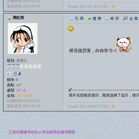
注册时间:2010-03-01
最后登录:2011-06-20
Posted: 2011-01-18 13:28 |
1 楼
周红培
师兄很厉害，向你学习~!
级别:
圣骑士
精华:
0
发帖:
187
威望:
187 点
我不去想能否成功，既然选择了远方，便
金钱:
1870 RMB
注册时间:2010-03-01
最后登录:2011-06-20
Posted: 2011-04-02 17:59 |
2 楼
三农中国读书论坛
»
毕业研究生读书报告