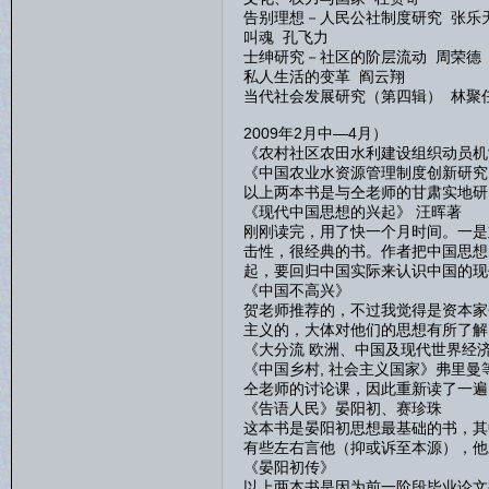
告别理想－人民公社制度研究 张乐
叫魂 孔飞力
士绅研究－社区的阶层流动 周荣德
私人生活的变革 阎云翔
当代社会发展研究（第四辑） 林聚
2009年2月中—4月）
《农村社区农田水利建设组织动员机
《中国农业水资源管理制度创新研究
以上两本书是与仝老师的甘肃实地研
《现代中国思想的兴起》 汪晖著
刚刚读完，用了快一个月时间。一是
击性，很经典的书。作者把中国思想
起，要回归中国实际来认识中国的现
《中国不高兴》
贺老师推荐的，不过我觉得是资本家
主义的，大体对他们的思想有所了解
《大分流 欧洲、中国及现代世界经
《中国乡村, 社会主义国家》弗里曼
仝老师的讨论课，因此重新读了一遍
《告语人民》晏阳初、赛珍珠
这本书是晏阳初思想最基础的书，其
有些左右言他（抑或诉至本源），他
《晏阳初传》
以上两本书是因为前一阶段毕业论文