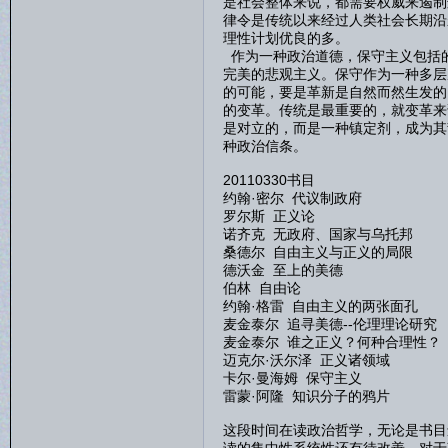
是社会整体来说，都需要权威来遏制
律令是传统以来经过人类社会长期沿
理性计划优良的多。
作为一种政治道德，保守主义包括
完美的悲观主义。保守作为一种多层
的可能，要是革新是自然而然生发的
的变革。传统是最重要的，就变革来
是对立的，而是一种镇定剂，成为其
种政治信条。
20110330书目
约翰·密尔 代议制政府
罗尔斯 正义论
诺齐克 无政府、国家与乌托邦
桑德尔 自由主义与正义的局限
德沃金 至上的美德
伯林 自由论
约翰·格雷 自由主义的两张面孔
麦金泰尔 追寻美德--伦理理论研究
麦金泰尔 谁之正义？何种合理性？
迈克尔·沃尔泽 正义诸领域
卡尔·曼海姆 保守主义
雷蒙·阿隆 知识分子的鸦片
这段时间在读政治哲学，无论是书目