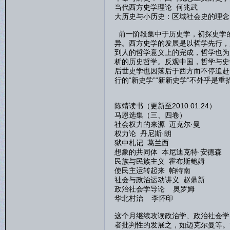
当代西方史学理论 何兆武
大历史与小历史：区域社会史的理念
前一阶段集中于历史学，初探史学
异。西方史学的发展是以哲学先行，
到人的哲学意义上的完成，哲学也为
析的历史哲学。反观中国，哲学与史
后世史学也因落后于西方而不停追赶
行的“新史学”“新新史学”不外乎是
陈靖读书（更新至2010.01.24）
马恩选集（三、四卷）
社会权力的来源 迈克尔·曼
权力论 丹尼斯·朗
狱中札记 葛兰西
想象的共同体 本尼迪克特·安德森
民族与民族主义 霍布斯鲍姆
使民主运转起来 帕特南
社会与政治运动讲义 赵鼎新
政治社会学导论 奥罗姆
华北村治 李怀印
这个月继续攻读政治学、政治社会学
者批判性的发展之，如迈克尔曼等。