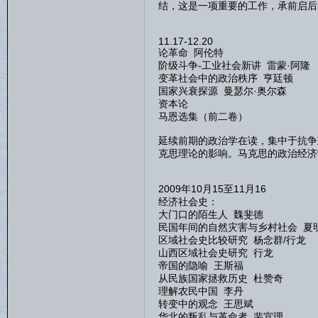
结，这是一项重要的工作，承前启后
11.17-12.20
论革命 阿伦特
阶级斗争-工业社会新讲 雷蒙·阿隆
变革社会中的政治秩序 亨廷顿
国家兴衰探源 曼瑟尔·奥尔森
资本论
马恩选集（前二卷）
延续前期的政治学在读，集中于抗争
克思理论的影响。马克思的政治经济
2009年10月15至11月16
经济社会史：
大门口的陌生人 魏斐德
民国年间的自然灾害与乡村社会 夏
区域社会史比较研究 杨念群/行龙
山西区域社会史研究 行龙
帝国的隐喻 王斯福
从民族国家拯救历史 杜赞奇
理解农民中国 李丹
转变中的观念 王思斌
华北的叛乱与革命者 裴宜理