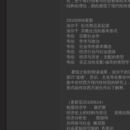
究，把个体行动者与社会整体的关
结构化理论，因此展现了现代性转
20100906更新
涂尔干 乱伦禁忌及起源
涂尔干 宗教生活的基本形式
韦伯 宗教社会学
韦伯 学术与政治
韦伯 社会学的基本概念
韦伯 经济行动与社会团体
韦伯 经济与历史；支配的类型
韦伯 非正当性支配-城市的类型学
暑假之前的阅读成果，涂尔干的宗
探讨“道德”、意识、文化等在整合
集中在对西方现代性转型的研究上
形式如何在西方诞生作出了解释。
（更新至20100614）
制度经济学 康芒斯
经济史上的结构与变迁 道格拉斯
经济分析史 熊彼特
共同体与社会 滕尼斯
社会是如何可能的 齐美尔