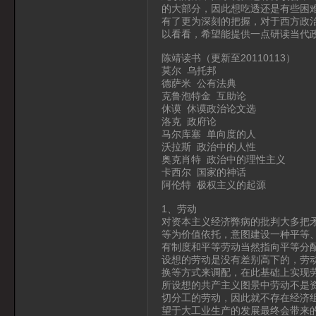
的大部分，因此想吃透还是有些困
有了更为深刻的把握，对于西方政
以看看，希望能提供一点研读当代
陈靖读书（更新至20110113）
莫尔 乌托邦
德萨米 公有法典
克鲁泡特金 互助论
休谟 休谟政治论文选
洛克 政府论
马尔库塞 单向度的人
沃拉斯 政治中的人性
奥克肖特 政治中的理性主义
卡西尔 国家的神话
阿伦特 极权主义的起源
1、劳动
对资本主义经济弊病的批判大多把
等为价值依托，意图建设一种平等
有制度和平等劳动当然指向平等分
设想的劳动是没有差别高下的，劳
换等方式来调配，在此基础上实现
所设想的共产主义图景中劳动不是
切分工的劳动，因此就不存在经济
望于大工业生产的发展最终会带来