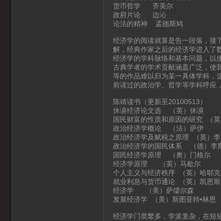
货币哲学 齐美尔
政府片论 边沁
论法的精神 孟德斯鸠
经济学的阅读就算是告一段落，接
解，经典作家之后的经济学进入了
经济学的学科脉络和基本问题，以
古典学者的学术贡献涵盖广泛，使
等的作品难以归为某一具体学科，
前读过的政治学、哲学等学科呼应
陈靖读书（更新至20100513）
休谟经济论文选 （英）休谟
国民财富的性质和原因的研究 （英
政治经济学概论 （法）萨伊
政治经济学及赋税之原理 （英）李
政治经济学的国民体系 （德）李
国民经济学原理 （奥）门格尔
经济学原理 （英）马歇尔
个人主义与经济秩序 （英）哈耶克
就业利息与货币通论 （英）凯恩斯
经济学 （美）萨缪尔森
发展经济学 （美）斯图亚特•林恩
经济学门类繁多，学派复杂，在短