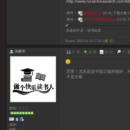
http://www.ruralchinawatch.com/bb
附件：
读书笔记.rar
(61 K) 下载次数:6
附件：
20110330读书总结.rar
(12 K)
欲速则不达，读书如是
Posted: 2009-04-10 17:20 |
[楼 主]
孙新华
厉害！尤其是读书笔记做的很好，
不是全貌
级别:
管理员
精华:
0
发帖:
723