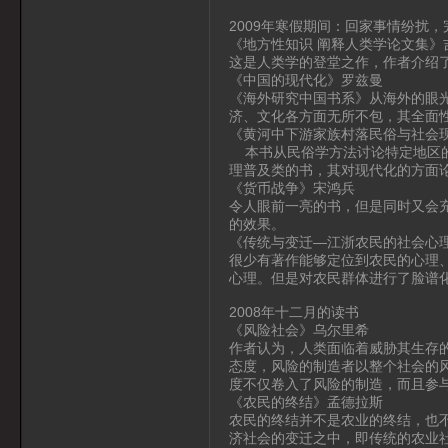
2009年寒假期间：回家事情纷扰
《地方性知识 阐释人类学论文集》
这是人类学的登堂之作，作者介绍
《中国的现代化》罗兹曼
《海外研究中国书系》从海外的眼
济、文化各方面无所不包，其全面
《黄河中下游家族村落民俗与社会
本书从民俗学方法讨论特定地区的
理普及类的书，其对现代化的方面
《货币战争》宋鸿兵
令人眼前一亮的书，但是同时又会
的效果。
《传统与变迁—江浙农民的社会心
很少有著作能够定位到农民的心理
心理。但是对农民群体进行了脸谱
2008年十二月的读书
《风险社会》乌尔里希
作者认为，人类面临着威胁其生存
态度，风险的制造者以整个社会的
度不仅卷入了风险的制造，而且参与
《农民的终结》孟德拉斯
农民的终结并不是农业的终结，也
济社会的变迁之中，即传统的农业