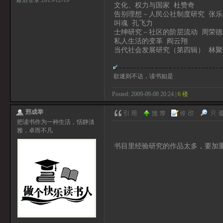
最后登录:2015-12-19
文化、权力与国家 杜赞奇
告别理想－人民公社制度研究 张乐
叫魂 孔飞力
士绅研究－社区的阶层流动 周荣德
私人生活的变革 阎云翔
当代社会发展研究（第四辑） 林聚
欲速则不达，读书如是
Posted: 2009-09-08 20:24 |
6 楼
邢成举
把读书作为一种生活，恬静淡
雅，卓而不凡
书目里经验研究的作品太多，要加