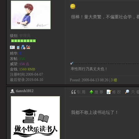
很棒！量大类繁，不偏重社会学，
级别:
管理员
精华:
0
发帖:
156
威望:
156 点
率性而行乃真丈夫也！
金钱:
1560 RMB
注册时间:2009-04-07
最后登录:2019-04-10
Posted: 2009-04-13 08:26 |
3 楼
tianxh1012
我都不敢上读书论坛了！