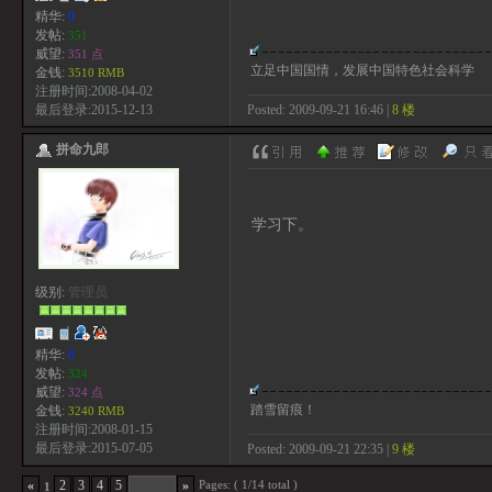
精华:
0
发帖:
351
威望:
351 点
立足中国国情，发展中国特色社会科学
金钱:
3510 RMB
注册时间:2008-04-02
Posted: 2009-09-21 16:46 |
8 楼
最后登录:2015-12-13
拼命九郎
学习下。
级别:
管理员
精华:
0
发帖:
324
威望:
324 点
踏雪留痕！
金钱:
3240 RMB
注册时间:2008-01-15
最后登录:2015-07-05
Posted: 2009-09-21 22:35 |
9 楼
Pages: ( 1/14 total )
«
2
3
4
5
»
1