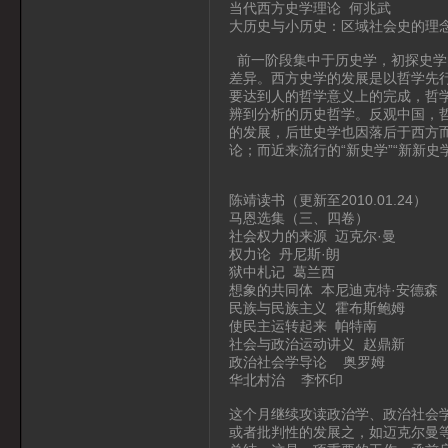
当代西方史学理论 何兆武
大历史与小历史：区域社会史的理
前一阶段集中于历史学，初探史学
差异。西方史学的发展是以哲学先
要达到人的哲学意义上的完成，哲
辨到分析的历史哲学。反观中国，
的发展，后世史学也因落后于西方而
论；而近来流行的“新史学”“新新
陈靖读书（更新至2010.01.24）
马恩选集（三、四卷）
社会权力的来源 迈克尔·曼
权力论 丹尼斯·朗
狱中札记 葛兰西
想象的共同体 本尼迪克特·安德森
民族与民族主义 霍布斯鲍姆
使民主运转起来 帕特南
社会与政治运动讲义 赵鼎新
政治社会学导论 奥罗姆
华北村治 李怀印
这个月继续攻读政治学、政治社会
或者批判性的发展之，如迈克尔曼