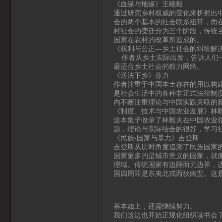
《血缘与地缘》王晓毅
通过研究乡村权威的变化来折射出
会的两个基本的社会联系纽带，而
村社会的变迁分为三个阶段，传统
国家在农村的改革所造成的。
《权利与公正—乡土社会的纠纷解
作者从乡土实际出发，告诉人们一
最适合乡土社会的权力网络。
《送法下乡》苏力
作者注重于中国本土存在的用以构建
是社会生活中的各种非正式法律制
内不断注重理论与中国实践关联的
《制度、技术与中国农业发展》林
这本集子收录了林毅夫在中国农业
题，理论与实际结合的很好，学习
《民族-国家与暴力》吉登斯
吉登斯从历时角度追溯了民族国家
国家更多的是城市意义的国家，就
理域。传统国家有边陲而无边界，
国四周即是东夷北戎西狄南蛮。这
基本如上，还需继续努力。
我们这边也开始正规化组织读书会