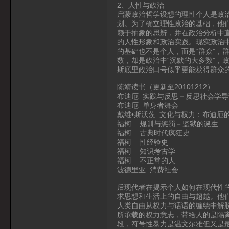
2、人性与政治
启蒙政治哲学设想的理性个人是政
划。为了确立理性政治的基础，他们
赖于抽象的思辨，并在政治分析中
的人性形象和政治实践。现实政治
的基础也不是个人，而是“群众”，
数，却是政治中“沉默的大多数”，
斯底里政治口号似乎更能获得群众
陈靖读书（更新至20101212）
布迪厄 实践与反思－反思社会学导
布迪厄 单身者舞会
戴维•斯沃茨 文化与权力：布迪厄
福柯 规训与惩罚－监狱的诞生
福柯 古典时代疯狂史
福柯 性经验史
福柯 知识考古学
福柯 不正常的人
波德里亚 消费社会
后现代者在揭示个人如何在现代性
求思想和生活上的自由与超越。他
人类自由从权力与话语的缠绕中解
所承载的权力意志，带给人的是隔
段，符号性暴力是温文尔雅但又是