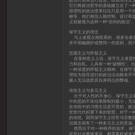
它们将政治哲学的基础建立在了一
得理性的政治变革往往只是用一个
梭等，他们相信人能控制、设计和
义就被视为这样一种“信仰的政治”
保守主义的理念
与上述观点相联系的，很多论者虽
并不明确拥护或赞同一些原则，而
悲观主义与怀疑主义
在某种意义上说，保守主义者是性
力和自私。人具有一种“缺憾性”。
一种深度的怀疑主义精神。在保守主
理性为指导进行的政治活动根本不
服人无法战胜其自身弱点的弊端。
传统主义与多元主义
出于对人性的不放心，保守主义者
中的恶的不良结果限制到最小，无
在传统中的习惯生活是可贵的，政
世世代代积累下来的智慧。对于一
的传统。因而保守主义经常与宗教
治观念就有了一种多元主义的意涵
然而出于对一种秩序的追求，保守
还是社会整体来说，都需要权威来