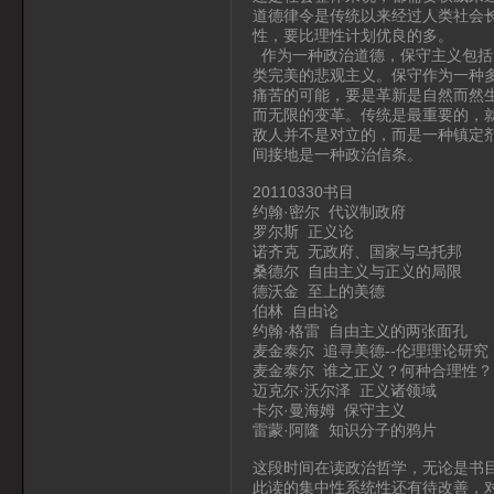
道德律令是传统以来经过人类社会
性，要比理性计划优良的多。
作为一种政治道德，保守主义包括
类完美的悲观主义。保守作为一种
痛苦的可能，要是革新是自然而然
而无限的变革。传统是最重要的，
敌人并不是对立的，而是一种镇定
间接地是一种政治信条。
20110330书目
约翰·密尔 代议制政府
罗尔斯 正义论
诺齐克 无政府、国家与乌托邦
桑德尔 自由主义与正义的局限
德沃金 至上的美德
伯林 自由论
约翰·格雷 自由主义的两张面孔
麦金泰尔 追寻美德--伦理理论研究
麦金泰尔 谁之正义？何种合理性？
迈克尔·沃尔泽 正义诸领域
卡尔·曼海姆 保守主义
雷蒙·阿隆 知识分子的鸦片
这段时间在读政治哲学，无论是书
此读的集中性系统性还有待改善，