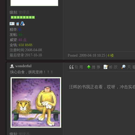
级别:
管理员
精华:
0
发帖:
65
威望:
65 点
金钱:
650 RMB
注册时间:2008-04-08
最后登录:2017-10-18
Posted: 2009-04-18 10:25 |
4 楼
wonderful
抉心自食，拼死坚持！！！
汪晖的书我正在看，哎呀，冲击实
级别:
管理员