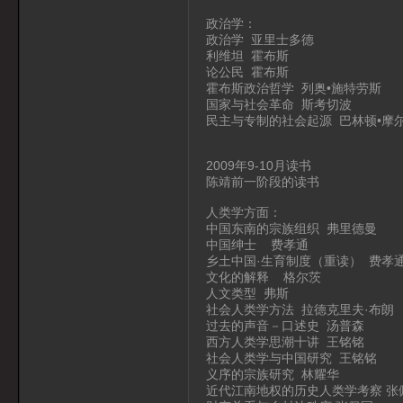
政治学：
政治学 亚里士多德
利维坦 霍布斯
论公民 霍布斯
霍布斯政治哲学 列奥•施特劳斯
国家与社会革命 斯考切波
民主与专制的社会起源 巴林顿•摩
2009年9-10月读书
陈靖前一阶段的读书
人类学方面：
中国东南的宗族组织 弗里德曼
中国绅士 费孝通
乡土中国·生育制度（重读） 费孝
文化的解释 格尔茨
人文类型 弗斯
社会人类学方法 拉德克里夫·布朗
过去的声音－口述史 汤普森
西方人类学思潮十讲 王铭铭
社会人类学与中国研究 王铭铭
义序的宗族研究 林耀华
近代江南地权的历史人类学考察 张