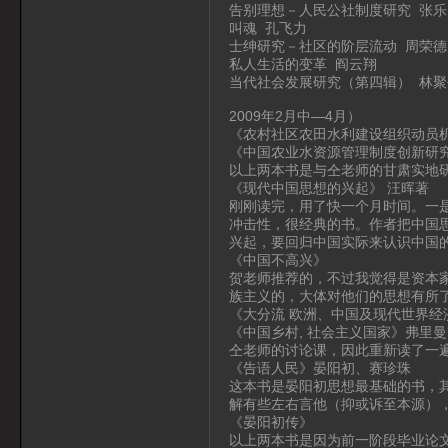
告别理想－人民公社制度研究 张乐
叫魂 孔飞力
士绅研究－社区的阶层流动 周荣德
私人生活的变革 阎云翔
当代社会发展研究（第四辑） 林聚
2009年2月中—4月）
《农村社区农田水利建设组织动员
《中国农业水资源管理制度创新研究
以上两本书是与仝老师的甘肃实地
《现代中国思想的兴起》 汪晖著
刚刚读完，用了快一个月时间。一
冲击性，很经典的书。作者把中国
兴起，要回归中国实际来认识中国
《中国不高兴》
贺老师推荐的，不过我觉得是资本
族主义的，大体对他们的思想有所
《大分流 欧洲、中国及现代世界经
《中国乡村, 社会主义国家》弗里曼
仝老师的讨论课，因此重新读了一
《告语人民》晏阳初、赛珍珠
这本书是晏阳初思想最基础的书，
解有些左右言他（抑或诉至本源）
《晏阳初传》
以上两本书是因为前一阶段毕业论