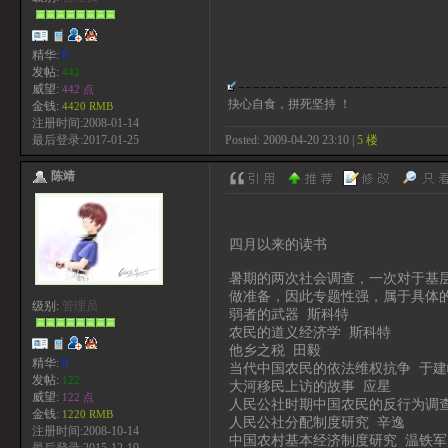
精华:
0
发帖:
442
威望:
442 点
抉心自食，拼死坚持 ！
金钱:
4420 RMB
注册时间:2008-01-14
Posted: 2009-04-20 23:10 |
5 楼
最后登录:2017-01-25
陈靖
四月以来的读书
暑期的两次社会调查，一次对于基
做准备，因此专题性强，属于具体
级别:
管理员
弱者的武器 斯科特
农民的道义经济学 斯科特
他乡之税 田毅
精华:
0
当代中国农民的依法维权抗争 于建
发帖:
122
大河移民上访的故事 应星
威望:
122 点
人民公社时期中国农民的反行为调查
金钱:
1220 RMB
人民公社分配制度研究 辛逸
注册时间:2008-10-14
中国农村基本经济制度研究 温铁军