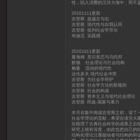
性，陷入消费的汪洋大海中，而不
20101111更新
吉登斯 超越左与右
吉登斯 现代性与自我认同
吉登斯 批判社会学导论
布迪厄 实践感
20101011更新
曼海姆 意识形态与乌托邦
默顿 社会理论与社会结构
鲍曼 流动的现代性
达伦多夫 现代社会冲突
吉登斯 为社会学辩护
吉登斯 社会学方法的新规则
吉登斯 社会的构成
吉登斯 资本主义与现代社会理论
吉登斯 民族-国家与暴力
本月在集中阅读吉登斯之前，读了
社会学理论的贡献，希望在读完大
在梳理了古典社会科学的成果之后
研究上很有深度，由此也把自己的
结构化理论注重能动者与结构的辩证