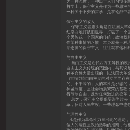
为一种态度，一种出于人们习惯传
哲学上，保守主义是作为一些思潮
一种关于不变的哲学，是在论战中
保守主义的敌人
保守主义崭露头角是在法国大革命
红皂白地打破旧世界，打破了一个
个民族或一个国家的传统，政治权
作某种事情的习惯，本身就是一种
治态度的保守主义，往往就在这种
与自由主义
自由主义是近代西方主导性的政治
自由主义大传统的范围内，与其说
种革命性力量出现的，以法国大革
作为传统自由主义的对立面而存在
的、不平等的；人的本性是邪恶的
神圣制度，是社会物质繁荣的基础
得节制自由，反对任何激进的变革
总之，保守主义提倡要崇尚过去，
革，反对人民主权。一些理念中也
与理性主义
凡是作为革命性力量出现的理论，
信人的理性是政治活动的指南，他
政治计划来进行改造。以致理性主