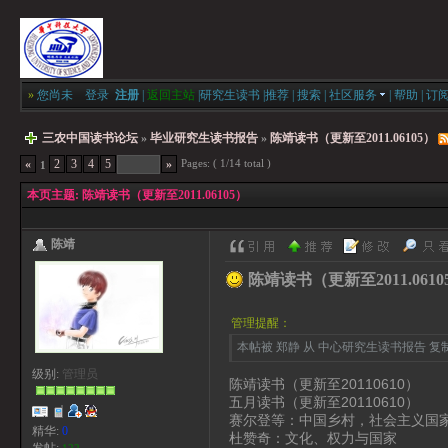
»
您尚未
登录
注册
|
返回主站
|
研究生读书
|
推荐
|
搜索
|
社区服务
|
帮助
|
订
三农中国读书论坛
»
毕业研究生读书报告
»
陈靖读书（更新至2011.06105）
Pages: ( 1/14 total )
«
2
3
4
5
»
1
本页主题:
陈靖读书（更新至2011.06105）
陈靖
陈靖读书（更新至2011.0610
管理提醒：
本帖被 郑静 从 中心研究生读书报告 复制到本
级别:
管理员
陈靖读书（更新至20110610）
五月读书（更新至20110610）
赛尔登等：中国乡村，社会主义国
精华:
0
杜赞奇：文化、权力与国家