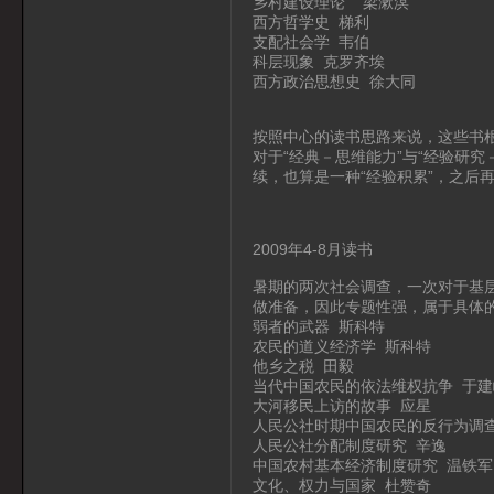
乡村建设理论 梁漱溟
西方哲学史 梯利
支配社会学 韦伯
科层现象 克罗齐埃
西方政治思想史 徐大同
按照中心的读书思路来说，这些书
对于“经典－思维能力”与“经验研
续，也算是一种“经验积累”，之后
2009年4-8月读书
暑期的两次社会调查，一次对于基
做准备，因此专题性强，属于具体
弱者的武器 斯科特
农民的道义经济学 斯科特
他乡之税 田毅
当代中国农民的依法维权抗争 于建
大河移民上访的故事 应星
人民公社时期中国农民的反行为调查
人民公社分配制度研究 辛逸
中国农村基本经济制度研究 温铁军
文化、权力与国家 杜赞奇