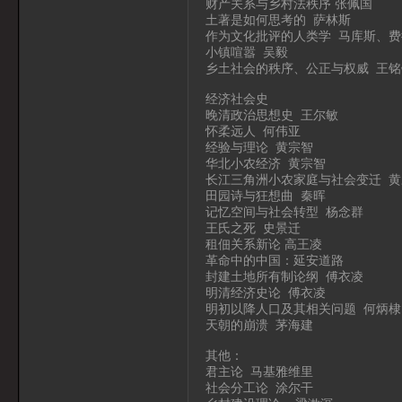
财产关系与乡村法秩序 张佩国
土著是如何思考的 萨林斯
作为文化批评的人类学 马库斯、费
小镇喧嚣 吴毅
乡土社会的秩序、公正与权威 王铭
经济社会史
晚清政治思想史 王尔敏
怀柔远人 何伟亚
经验与理论 黄宗智
华北小农经济 黄宗智
长江三角洲小农家庭与社会变迁 黄
田园诗与狂想曲 秦晖
记忆空间与社会转型 杨念群
王氏之死 史景迁
租佃关系新论 高王凌
革命中的中国：延安道路
封建土地所有制论纲 傅衣凌
明清经济史论 傅衣凌
明初以降人口及其相关问题 何炳棣
天朝的崩溃 茅海建
其他：
君主论 马基雅维里
社会分工论 涂尔干