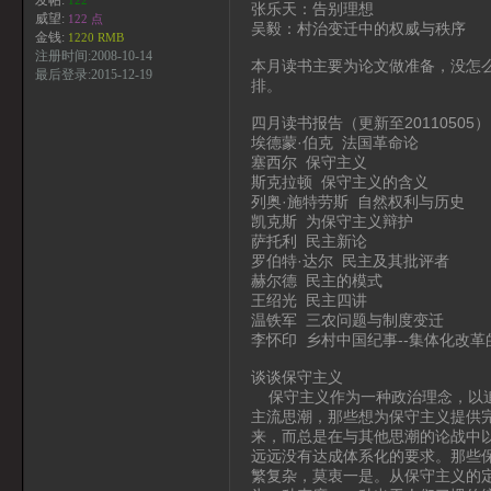
发帖:
122
张乐天：告别理想
威望:
122 点
吴毅：村治变迁中的权威与秩序
金钱:
1220 RMB
注册时间:2008-10-14
本月读书主要为论文做准备，没怎
最后登录:2015-12-19
排。
四月读书报告（更新至20110505）
埃德蒙·伯克 法国革命论
塞西尔 保守主义
斯克拉顿 保守主义的含义
列奥·施特劳斯 自然权利与历史
凯克斯 为保守主义辩护
萨托利 民主新论
罗伯特·达尔 民主及其批评者
赫尔德 民主的模式
王绍光 民主四讲
温铁军 三农问题与制度变迁
李怀印 乡村中国纪事--集体化改
谈谈保守主义
保守主义作为一种政治理念，以追
主流思潮，那些想为保守主义提供
来，而总是在与其他思潮的论战中
远远没有达成体系化的要求。那些
繁复杂，莫衷一是。从保守主义的