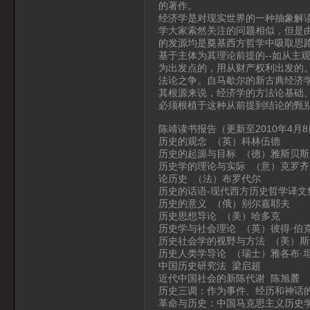
的著作。
经济学是对现实世界的一种抽象解
学大家索然关注的问题相似，但是
的发源均是奠基西方哲学中吸取思
基于主体为其理论前提的--如从主
为出发点的，用从财产权利出发的
法论之争。自马歇尔的新古典经济
其根源来说，经济学的方法论基础
必须根植于这种从前提到结论的甄
陈靖读书报告（更新至2010年4月8
历史的观念 （英）科林伍德
历史的起源与目标 （德）雅斯贝
历史学的理论与实际 （意）克罗齐
论历史 （法）布罗代尔
历史的话语-现代西方历史哲学译文
历史的意义 （俄）别尔嘉耶夫
历史思想导论 （美）哈多克
历史学与社会理论 （英）彼得·伯
历史社会学的视野与方法 （美）斯
历史人类学导论 （瑞士）雅各布·
中国历史研究法 梁启超
近代中国社会的新陈代谢 陈旭麓
历史三调：作为事件、经历和神话
革命与历史：中国马克思主义历史