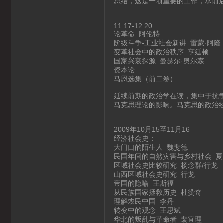
总结，这是一项重要的工作，承前
11.17-12.20
论革命 阿伦特
阶级斗争-工业社会新讲 雷蒙·阿隆
变革社会中的政治秩序 亨廷顿
国家兴衰探源 曼瑟尔·奥尔森
资本论
马恩选集（前二卷）
延续前期的政治学在读，集中于抗
马克思理论的影响。马克思的政治
2009年10月15至11月16
经济社会史：
大门口的陌生人 魏斐德
民国年间的自然灾害与乡村社会 夏
区域社会史比较研究 杨念群/行龙
山西区域社会史研究 行龙
帝国的隐喻 王斯福
从民族国家拯救历史 杜赞奇
理解农民中国 李丹
转变中的观念 王思斌
华北的叛乱与革命者 裴宜理