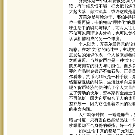
齐美尔是一个让我爱恨交织的学
读，有时候又恨不能一把火把书烧
大起大落，颠沛流离，或许这就是
齐美尔是与涂尔干、韦伯同时期的
位一提再提，韦伯凭借“理性化”的
味生活中的瞬间与碎片，前两人往
不仅可以用理论去建构，也可以凭
认识相辅相成的另一个维度。
个人以为，齐美尔最得意的论述应
精彩。在对“文化”的论述中，主观
度发达的知识体系，个人越来越萎缩
之间逡巡。当然货币也是一种“文化
购买与拥有的能力与可能性。自从
要的产品时金银还不如石头。正是
尔看来，货币无非只是一种手段，
钱蒙蔽视线的时候，生活就单向度化
呢？货币经济的便利给了个人大量的
去了劳动的快乐，资本家挥金如土
不再笔挺，因为它更贴合了人的体
整齐划一，因为它包含着农民的经
的生命内涵。
人生就像钟摆，一端是痛苦，另
暗自忖度：只有当自己能够品味一
枚耀眼却不合身份的戒指。好一个
如果生命中真的都是二元对立，