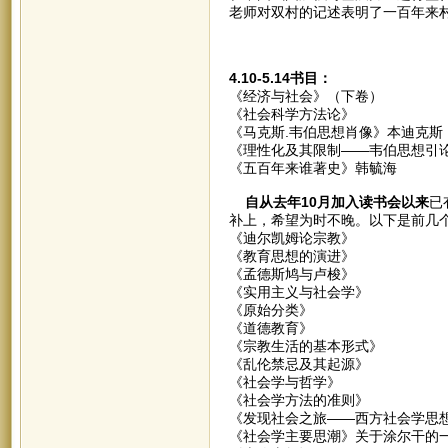
老师对双村的记述表明了一百年来
4.10-5.14书目：
《经济与社会》（下卷）
《社会科学方法论》
《马克斯.韦伯思想肖像》本迪克斯
《理性化及其限制——韦伯思想引
《五百年来谁著史》韩毓海
自从去年10月加入读书会以来
已
补上，希望为时不晚。以下是前几
《迪尔凯姆论宗教》
《教育思想的演进》
《孟德斯鸠与卢梭》
《实用主义与社会学》
《原始分类》
《道德教育》
《宗教生活的基本形式》
《乱伦禁忌及其起源》
《社会学与哲学》
《社会学方法的准则》
《发现社会之旅——西方社会学思
《社会学主要思潮》关于涂尔干的