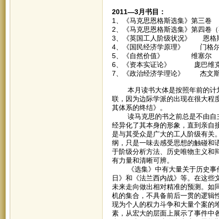
2011—3月书目：
1、《马克思恩格斯选集》第三卷
2、《马克思恩格斯选集》第四卷
3、《英国工人阶级状况》 恩格
4、《国民经济学原理》 门格
5、《自然价值》 维塞尔
6、《资本实证论》 庞巴维
7、《政治经济学理论》 杰文
本月读书大体是按照年前的计划
联，因为边际学派的出现在很大程
其体系的终结》。
读马克思的书之前总是不由自主
经异化了其本身的形象，直到亲自
是与其受众是广大的工人阶级有关
纲，只是一味去感受思想的触碰和
于阶级分析方法、历史唯物主义和
有力量和清晰可辨。
《选集》中有大量关于历史事件的
日》和《法兰西内战》等。在这些
未来走向做出相对精准的预测。如
机的集合，不具备前后一贯的逻辑
现为个人的权力斗争和大量个案的
素，从宏大的层面上展示了事件中