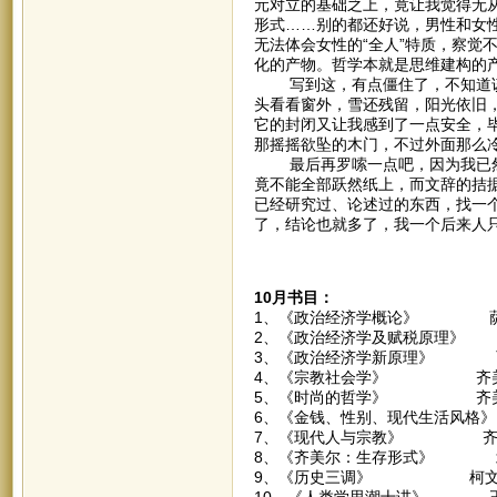
元对立的基础之上，竟让我觉得无
形式……别的都还好说，男性和女
无法体会女性的“全人”特质，察觉
化的产物。哲学本就是思维建构的
写到这，有点僵住了，不知道该
头看看窗外，雪还残留，阳光依旧
它的封闭又让我感到了一点安全，
那摇摇欲坠的木门，不过外面那么
最后再罗嗦一点吧，因为我已然
竟不能全部跃然纸上，而文辞的拮
已经研究过、论述过的东西，找一
了，结论也就多了，我一个后来人
10月书目：
1、《政治经济学概论》 
2、《政治经济学及赋税原理》
3、《政治经济学新原理》 
4、《宗教社会学》 齐
5、《时尚的哲学》 齐
6、《金钱、性别、现代生活风格
7、《现代人与宗教》 齐
8、《齐美尔：生存形式》 
9、《历史三调》 柯
10、《人类学思潮十讲》 