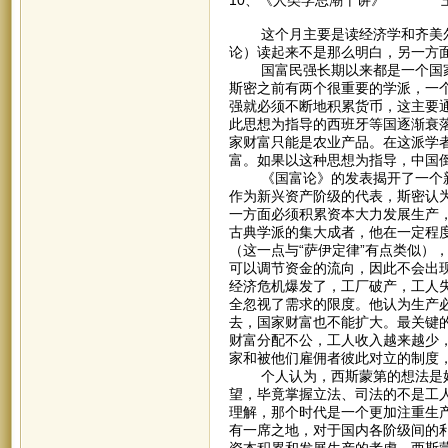
这个月主要是读经济学和齐美尔，
论）读起来不是那么明白，另一方
国富民强长期以来都是一个国家所
斯密之前有两个很重要的学派，一
强就必须不断地积累货币，这主要
此思想为指导的西班牙等国逐渐衰
家财富只能是农业产品。在这派学
富。如果以这种思想为指导，中国
《国富论》的发表揭开了一个新的
作为新兴资产阶级的代表，斯密认
一方面必须积累资本大力发展生产，
古典学派的集大成者，他在一定程
（这一点与“萨伊定律”有点类似）
可以调节资金的流向，因此不会出
经济危机爆发了，工厂破产，工人
全忽视了需求的限度。他认为生产
去，国家财富也不能扩大。最关键
财富分配不公，工人收入越来越少
家和被他们雇佣者彼此对立的制度
个人认为，西斯蒙第的想法是好
望，毕竟掌握立法、司法的不是工
理解，那个时代是一个更加注重生
有一席之地，对于国内各阶级间的
资本积累和发展生产的考虑。西斯