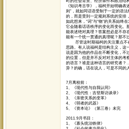
时的社会背景、经济条件和政治结
《知识考古学》，福柯开始明确表述
则”，就如同话语受制于一定的语
的，而是受到一定规则系统的安排
如此想来，“词”与“物”的关系始终
它会随着话语秩序的变化而变化。那
能表述绝对真理？答案想必是不存
能有一个统一贯通的真理呢？那不
尽管这时期福柯的关注重点不在
思路。有人说福柯是结构主义，这
说是因为他的作品在不断变化，不
的位置，但是并不反对对主体的考
的语言？谁是这种语言的研究者？
异？的确，话在说人，可是不同的
7月离校前：
1、《现代性与自我认同》
2、《现代性：吉登斯访谈录
3、《亲密关系的变革》
4、《弱者的武器》 
5、《资本论》（第三卷）未
2011.9月书目：
1、《寡头统治铁律》 
2、《社会的麦当劳化》 