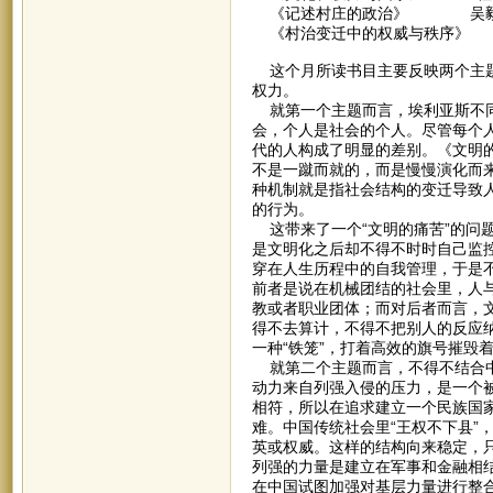
《记述村庄的政治》 吴
《村治变迁中的权威与秩序》 
这个月所读书目主要反映两个主题
权力。
就第一个主题而言，埃利亚斯不同
会，个人是社会的个人。尽管每个
代的人构成了明显的差别。《文明
不是一蹴而就的，而是慢慢演化而
种机制就是指社会结构的变迁导致
的行为。
这带来了一个“文明的痛苦”的问
是文明化之后却不得不时时自己监控
穿在人生历程中的自我管理，于是不
前者是说在机械团结的社会里，人
教或者职业团体；而对后者而言，
得不去算计，不得不把别人的反应
一种“铁笼”，打着高效的旗号摧毁
就第二个主题而言，不得不结合中
动力来自列强入侵的压力，是一个
相符，所以在追求建立一个民族国
难。中国传统社会里“王权不下县”
英或权威。这样的结构向来稳定，
列强的力量是建立在军事和金融相结
在中国试图加强对基层力量进行整