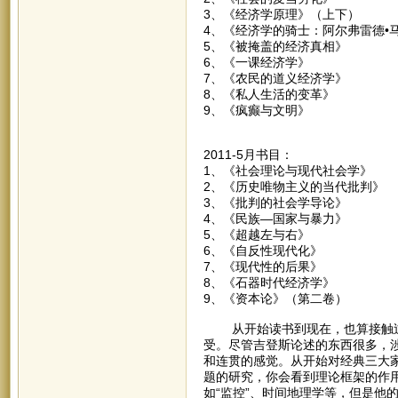
3、《经济学原理》（上下
4、《经济学的骑士：阿尔弗雷德
5、《被掩盖的经济真相》 
6、《一课经济学》 
7、《农民的道义经济学》
8、《私人生活的变革》
9、《疯癫与文明》 
2011-5月书目：
1、《社会理论与现代社会
2、《历史唯物主义的当代
3、《批判的社会学导论
4、《民族—国家与暴力
5、《超越左与右》
6、《自反性现代化》
7、《现代性的后果》
8、《石器时代经济学
9、《资本论》（第二卷
从开始读书到现在，也算接触过
受。尽管吉登斯论述的东西很多，
和连贯的感觉。从开始对经典三大
题的研究，你会看到理论框架的作
如“监控”、时间地理学等，但是他