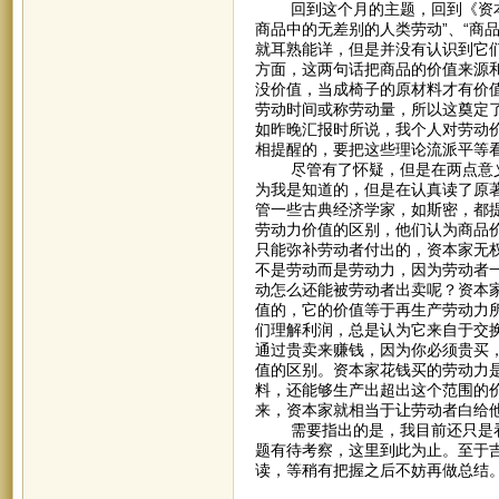
回到这个月的主题，回到《资本论
商品中的无差别的人类劳动”、“商
就耳熟能详，但是并没有认识到它
方面，这两句话把商品的价值来源
没价值，当成椅子的原材料才有价
劳动时间或称劳动量，所以这奠定了
如昨晚汇报时所说，我个人对劳动
相提醒的，要把这些理论流派平等
尽管有了怀疑，但是在两点意义上
为我是知道的，但是在认真读了原
管一些古典经济学家，如斯密，都
劳动力价值的区别，他们认为商品
只能弥补劳动者付出的，资本家无
不是劳动而是劳动力，因为劳动者
动怎么还能被劳动者出卖呢？资本
值的，它的价值等于再生产劳动力
们理解利润，总是认为它来自于交
通过贵卖来赚钱，因为你必须贵买
值的区别。资本家花钱买的劳动力
料，还能够生产出超出这个范围的
来，资本家就相当于让劳动者白给
需要指出的是，我目前还只是看
题有待考察，这里到此为止。至于
读，等稍有把握之后不妨再做总结