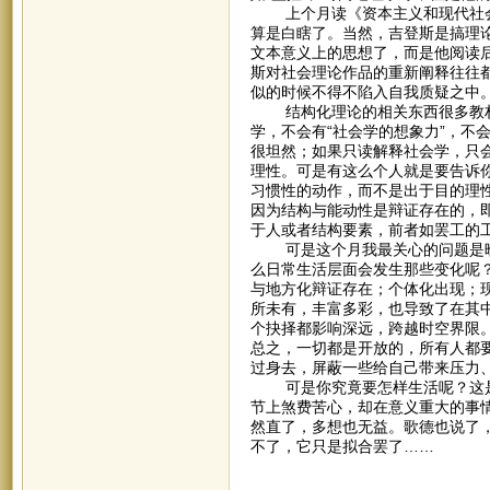
上个月读《资本主义和现代社会
算是白瞎了。当然，吉登斯是搞理
文本意义上的思想了，而是他阅读
斯对社会理论作品的重新阐释往往
似的时候不得不陷入自我质疑之中
结构化理论的相关东西很多教材
学，不会有“社会学的想象力”，不
很坦然；如果只读解释社会学，只
理性。可是有这么个人就是要告诉
习惯性的动作，而不是出于目的理
因为结构与能动性是辩证存在的，
于人或者结构要素，前者如罢工的
可是这个月我最关心的问题是晚
么日常生活层面会发生那些变化呢
与地方化辩证存在；个体化出现；
所未有，丰富多彩，也导致了在其
个抉择都影响深远，跨越时空界限
总之，一切都是开放的，所有人都
过身去，屏蔽一些给自己带来压力
可是你究竟要怎样生活呢？这是
节上煞费苦心，却在意义重大的事
然直了，多想也无益。歌德也说了
不了，它只是拟合罢了……