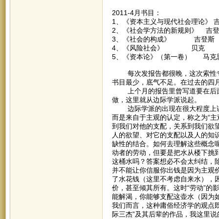
2011-4月书目：
1、《资本主义与现代社会理论》 
2、《社会学方法的新规则》 吉
3、《社会的构成》 吉登斯
4、《风险社会》 贝克
5、《资本论》（第一卷） 马克
每次发报告都很晚，这次索性专
书目最少，底气不足。在过去的四
上个月的报告里曾写道要在后面
做，这里就从边际学派说起。
边际学派的出现在很大程度上讲
而是来自于主观的认定，称之为“主
到我们对他的支配，关系到我们欲
人的欲望、对它的支配以及人的知
缺性的结合。如何去理解这些概念
动者的劳动，但要是把水从楼下挑
这桶水吗？答案想必不会太纠结，
并不能让你信服你出钱是因为主观
了水花钱（这里不考虑自来水），
价，甚至倾其所有。这时“劳动”的
能解渴，你能够支配这壶水（因为
我们而言，这种庸俗经济学的观点
际三杰”及其后辈的作品，我这里说