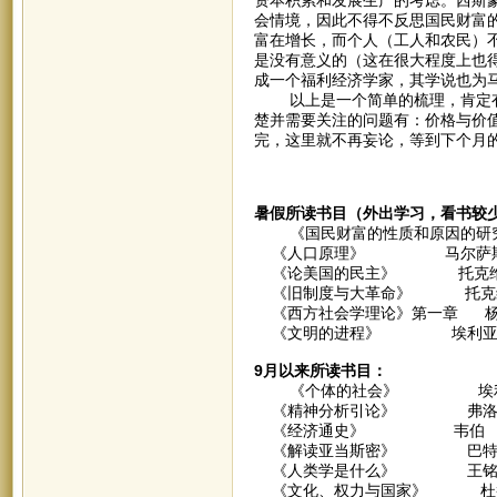
会情境，因此不得不反思国民财富
富在增长，而个人（工人和农民）不
是没有意义的（这在很大程度上也得
成一个福利经济学家，其学说也为
以上是一个简单的梳理，肯定有
楚并需要关注的问题有：价格与价
完，这里就不再妄论，等到下个月
暑假所读书目（外出学习，看书较
《国民财富的性质和原因的研究》
《人口原理》 马尔萨
《论美国的民主》 托克
《旧制度与大革命》 托克
《西方社会学理论》第一章 杨
《文明的进程》 埃利亚
9月以来所读书目：
《个体的社会》 埃利
《精神分析引论》 弗洛
《经济通史》 韦伯
《解读亚当斯密》 巴特
《人类学是什么》 王铭
《文化、权力与国家》 杜