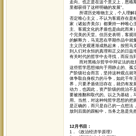
走向。也正是在这个意义上，恩格
里都获得了这样明确的发展”。
所谓历史唯物主义，个人理解就
否定唯心主义，不认为客观存在是
家（诸如齐美尔）都秉持一种唯心
主、客观文化的矛盾也是由此而来
个完美的天堂。但历史表明，客观现
的解释力，马克思在早期作品中就
主义历史观逐渐成熟起来，按照马
到人们对永恒的真理和正义的日益
有关时代的哲学中去寻找，而应当到
而对黑格尔哲学中辩证法的批判
这些哲学思想倾向于用静止的、孤
产阶级社会而言，坚持这种观点就
体争取自身权力的斗争，如此千年
界，只要矛盾依旧存在，就仍有发
动力，也因此，资产阶级的统治不
要被推翻和取代的。以之为基础，
用。当然，对这种纯哲学思想的把
是正确的，而只是自己的一点想法
放到后面的跟帖中，当务之急是先
12月书目：
1．《政治经济学原理》