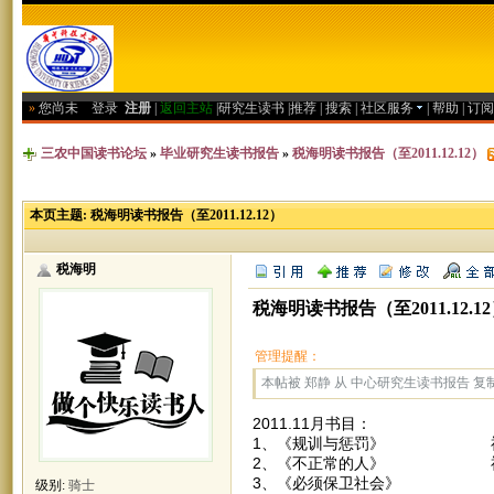
»
您尚未
登录
注册
|
返回主站
|
研究生读书
|
推荐
|
搜索
|
社区服务
|
帮助
|
订阅
三农中国读书论坛
»
毕业研究生读书报告
»
税海明读书报告（至2011.12.12）
本页主题:
税海明读书报告（至2011.12.12）
税海明
税海明读书报告（至2011.12.1
管理提醒：
本帖被 郑静 从 中心研究生读书报告 复制到本
2011.11月书目：
1、《规训与惩罚》 
2、《不正常的人》 
3、《必须保卫社会》 
级别:
骑士