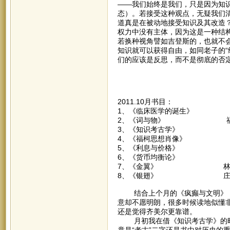
——我们始终是我们，只是因为知
态）。若接受这种观点，无疑我们
道真是在被动地接受知识及其改造
权力中没有主体，因为这是一种结
若换种视角譬如吉登斯的，也就不
知识就可以获得自由，如同老子的“
们的应该是反思，而不是彻底的否
2011.10月书目：
1、《临床医学的诞生》
2、《词与物》 福
3、《知识考古学》 
4、《福柯思想肖像》 
5、《利息与价格》 
6、《货币均衡论》 
7、《金翼》 林
8、《银翅》 庄
结合上个月的《疯癫与文明》，
意却不愿明朗，很多时候读地似懂
还是觉得齐美尔更靠谱。
月初我在借《知识考古学》的时
竟是“考古”二字还是书中对历史的