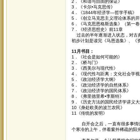
2．《和谐与自由的保
3．《卡尔•马克思传
4．《1844年经济学—
5．《创立马克思主义理论体
6．《马克思恩格斯选集》（
7．《经济思想史》前11章 
过去的半年逐渐进入状态，对古典
初步计划是读完《马恩选集》、《
11月书目：
1．《社会是如何可能
2．《桥与门》
3．《西美尔与现代
4．《现代性与距离：文化社会学
5．《政治经济学大
6．《政治经济学的自然
7．《政治经济学的国民
8．《弗里德里希•李斯
9．《历史方法的国民经济
10《身处欧美的波兰农
11《传统的发明》 
自开会之后，一直有很多事情缠
个寒冷的上午，伴着窗外稀疏的阳
（一