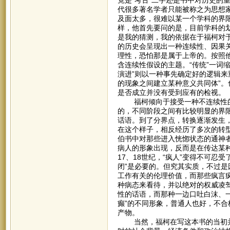
代很多著名学者只能被称之为思想
及面太多，很难以某一个学科的界
样，他首先要问的是，目前学科的
是我的猜测，我的依据在于福柯对
的历史会呈现出一种连续性、因果
理性，恐怕那是属于上帝的。按照他举
含连续性假设的主题。“传统”一词
演进”则以一种事先确定好的逻辑来
的现象之间建立某种意义共同体”
是否成立并没有受到应有的检视。
福柯倾向于接受一种不连续性的
的，不同阶段之间有比较明显的界
话语。到了分界点，转换逐渐发生
在这个样子，相反经历了多次的转
伯书中对那些进入恍惚状态的通神
病人的形象出现，反而是在传达某
17、18世纪，“疯人”变得不可忍
闭”是必要的。但究其实质，不过
工作有关的伦理价值，而那些疯言疯
种病态来看待，并以绝对的权威凌驾
性的话语，而那种一边口吐白沫、
癫”的不同形象，普通人也好，不合
产物。
当然，福柯在写这本书的当初并