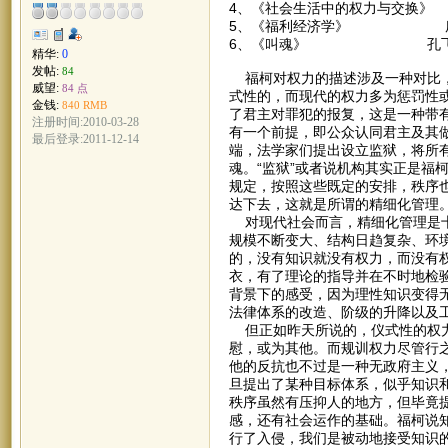
4、《社会生活中的权力与交换
5、《福利经济学》 
6、《叫魂》 孔飞
精华:
0
发帖:
84
福柯对权力的描述涉及一种对比，
威望:
84 点
式性的，而现代的权力多为惩罚性或
金钱:
840 RMB
了君主对罪犯的报复，这是一种带
注册时间:2010-03-28
有一个前提，即公众认同君主及其
最后登录:2011-12-14
端，法学家们提出设立监狱，将所
魂。“监狱”或者说机构其实正是福
规定，按照这些既定的安排，秩序
达下去，这就是所谓的精细化管理
对现代社会而言，精细化管理是十
规模不断变大、结构日趋复杂、环
的，没有知识就没有权力，而没有
衣，有了理论的指导并在不时地检
背景下的感受，因为理性知识变得无
法律体系的改造、阶级的升降以及
但正如昨天所说的，仪式性的权力
慰，或为其他。而规训权力尽管行
他的反抗也不过是一种无政府主义
旦提出了某种目标体系，似乎知识
秩序虽然有压抑人的地方，但毕竟
感，还有社会运作的基础。福柯说
行了入侵，我们是被动地接受知识的