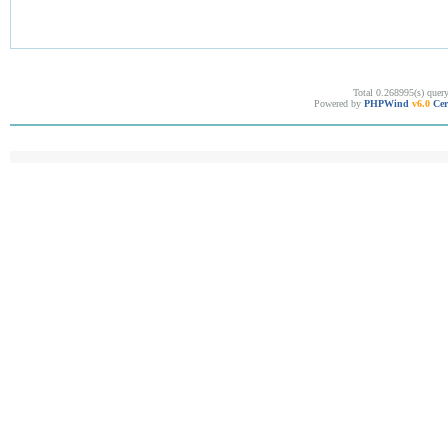
Total 0.268995(s) quer
Powered by
PHPWind
v6.0
Cer