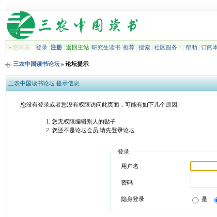
»
您尚未
登录
注册
|
返回主站
|
研究生读书
|
推荐
|
搜索
|
社区服务
|
帮助
|
订阅
三农中国读书论坛
» 论坛提示
三农中国读书论坛 提示信息
您没有登录或者您没有权限访问此页面，可能有如下几个原因:
您无权限编辑别人的贴子
您还不是论坛会员,请先登录论坛
登录
用户名
密码
隐身登录
是