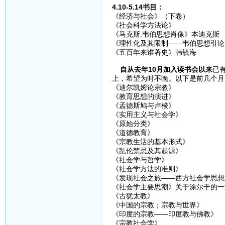
4.10-5.14书目：
《经济与社会》（下卷）
《社会科学方法论》
《马克斯.韦伯思想肖像》本迪克斯
《理性化及其限制——韦伯思想引论
《五百年来谁著史》韩毓海
自从去年10月加入读书会以来
已
上，希望为时不晚。以下是前几个月
《迪尔凯姆论宗教》
《教育思想的演进》
《孟德斯鸠与卢梭》
《实用主义与社会学》
《原始分类》
《道德教育》
《宗教生活的基本形式》
《乱伦禁忌及其起源》
《社会学与哲学》
《社会学方法的准则》
《发现社会之旅——西方社会学思想
《社会学主要思潮》关于涂尔干的一
《古犹太教》
《中国的宗教；宗教与世界》
《印度的宗教——印度教与佛教》
《宗教社会学》