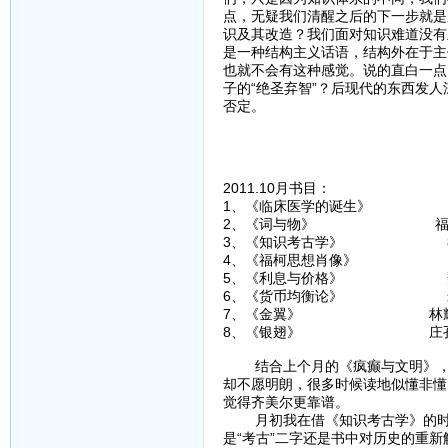
点，无疑我们清醒之后的下一步就是
识及其改造？我们面对知识难道没有
是一种结构主义话语，结构外在于主
也就不会有这种感觉。说的直白一点
子的“绝圣弃智”？后现代的东西发
否定。
2011.10月书目：
1、《临床医学的诞生》
2、《词与物》 福
3、《知识考古学》 
4、《福柯思想肖像》 
5、《利息与价格》 魏
6、《货币均衡论》 米
7、《金翼》 林耀
8、《银翅》 庄孔
结合上个月的《疯癫与文明》，福
却不愿明朗，很多时候读地似懂非懂
觉得齐美尔更靠谱。
月初我在借《知识考古学》的时候
是“考古”二字还是书中对历史的重