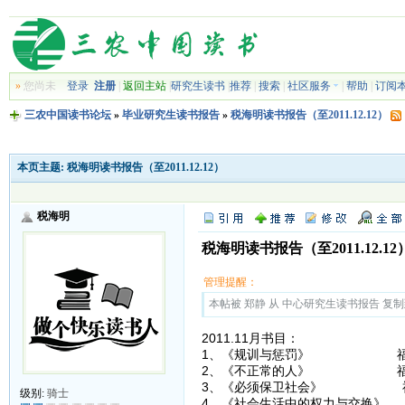
»
您尚未
登录
注册
|
返回主站
|
研究生读书
|
推荐
|
搜索
|
社区服务
|
帮助
|
订阅
三农中国读书论坛
»
毕业研究生读书报告
»
税海明读书报告（至2011.12.12）
本页主题:
税海明读书报告（至2011.12.12）
税海明
税海明读书报告（至2011.12.12
管理提醒：
本帖被 郑静 从 中心研究生读书报告 复制到本区
2011.11月书目：
1、《规训与惩罚》 福
2、《不正常的人》 福
3、《必须保卫社会》 
级别:
骑士
4、《社会生活中的权力与交换