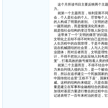
这个月所读书目主要反映两个主题，
力。
就第一个主题而言，埃利亚斯不同
会，个人是社会的个人。尽管每个人
的人构成了明显的差别。《文明的进
一蹴而就的，而是慢慢演化而来的，
就是指社会结构的变迁导致人际交往
这带来了一个“文明的痛苦”的问题
文明化之后却不得不时时自己监控自
人生历程中的自我管理，于是不再能
说在机械团结的社会里，人与人之间
业团体；而对后者而言，文明是理性
计，不得不把别人的反应纳入到考虑
笼”，打着高效的旗号摧毁着人类的
就第二个主题而言，不得不结合中
力来自列强入侵的压力，是一个被动
符，所以在追求建立一个民族国家的
中国传统社会里“王权不下县”，国
威。这样的结构向来稳定，只是在面
量是建立在军事和金融相结合的基础
加强对基层力量进行整合的过程中出
记述表明了一百年来村治的变迁，它