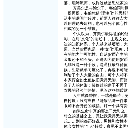
落，颠沛流离，或许这就是思想家的
齐美尔是与涂尔干、韦伯同时期的
一提再提，韦伯凭借“理性化”的思想
活中的瞬间与碎片，前两人往往宏大
以用理论去建构，也可以凭个体心性
相成的另一个维度。
个人以为，齐美尔最得意的论述应该
彩。在对“文化”的论述中，主观文
达的知识体系，个人越来越萎缩，大
巡。当然货币也是一种“文化”现象
有的能力与可能性。自从货币产生的
金银还不如石头。正是因为使用货币
无非只是一种手段，是通往最终价值
候，生活就单向度化了，再也不可能
利给了个人大量的自由，可个人却不
本家挥金如土但依旧觉得无聊。而财
合了人的体形；装修过的房子不再千
农民的经验与热情。尽管这些物质财
人生就像钟摆，一端是痛苦，另一
自忖度：只有当自己能够品味一件事
眼却不合身份的戒指。好一个具有贵
如果生命中真的都是二元对立，那
对立的基础之上，竟让我觉得无从辩
式……别的都还好说，男性和女性本
体会女性的“全人”特质，察觉不出