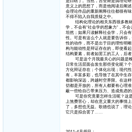
是白瞎了。当然，吉登斯是搞理论研
意义上的思想了，而是他阅读后阐述
会理论作品的重新阐释往往都很有味
不得不陷入自我质疑之中。
结构化理论的相关东西很多教材里
学，不会有“社会学的想象力”，不
坦然；如果只读解释社会学，只会有
性。可是有这么个人就是要告诉你，
性的动作，而不是出于目的理性明晰
构与能动性是辩证存在的，即使看起
结构要素，前者如罢工的工人，后者
可是这个月我最关心的问题是晚期
日常生活层面会发生那些变化呢？个
方化辩证存在；个体化出现；现代性
有，丰富多彩，也导致了在其中生存
都影响深远，跨越时空界限。在这样
切都是开放的，所有人都要有心理准
蔽一些给自己带来压力、造成焦虑的
可是你究竟要怎样生活呢？这是一
上煞费苦心，却在意义重大的事情上
了，多想也无益。歌德也说了，理论
它只是拟合罢了……
2011-4月书目：