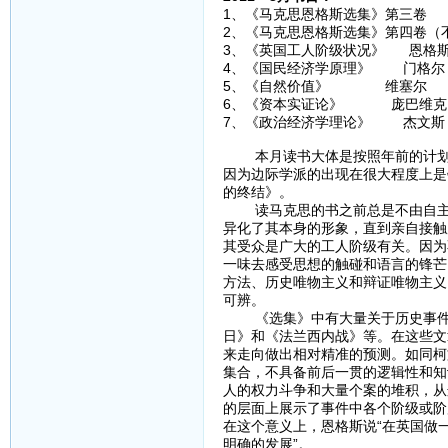
1、《马克思恩格斯选集》第三卷
2、《马克思恩格斯选集》第四卷（
3、《英国工人阶级状况》 恩格
4、《国民经济学原理》 门格尔
5、《自然价值》 维塞尔
6、《资本实证论》 庞巴维克
7、《政治经济学理论》 杰文斯
本月读书大体是按照年前的计划在
因为边际学派的出现在很大程度上是
的终结》。
读马克思的书之前总是不由自主地
异化了其本身的形象，直到亲自接触
其受众是广大的工人阶级有关。因为
一味去感受思想的触碰和语言的锋芒
方法、历史唯物主义和辩证唯物主义
可辨。
《选集》中有大量关于历史事件的
日》和《法兰西内战》等。在这些文
来走向做出相对精准的预测。如同柯
集合，不具备前后一贯的逻辑性和知
人的权力斗争和大量个案的堆积，从
的层面上展示了事件中各个阶级或阶
在这个意义上，恩格斯说“在英国做
明确的发展”。