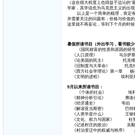
（这在很大程度上也得益于边沁的“
学家，其学说也为马克思主义的出现
以上是一个简单的梳理，肯定有很
并需要关注的问题有：价格与价值的
这里就不再妄论，等到下个月的时候
暑假所读书目（外出学习，看书较少
《国民财富的性质和原因的研究》
《人口原理》 马尔萨
《论美国的民主》 托克维
《旧制度与大革命》 托克
《西方社会学理论》第一章 杨
《文明的进程》 埃利亚
9月以来所读书目：
《个体的社会》 埃利
《精神分析引论》 弗洛
《经济通史》 韦伯
《解读亚当斯密》 巴特
《人类学是什么》 王铭
《文化、权力与国家》 杜
《记述村庄的政治》 吴
《村治变迁中的权威与秩序》 