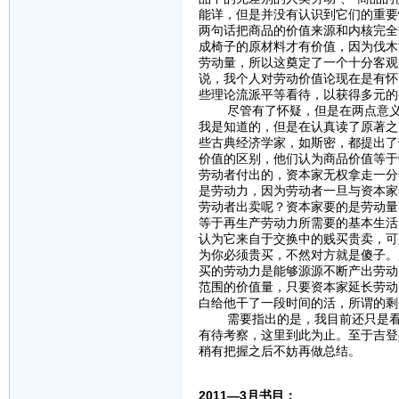
能详，但是并没有认识到它们的重要
两句话把商品的价值来源和内核完全
成椅子的原材料才有价值，因为伐木
劳动量，所以这奠定了一个十分客观
说，我个人对劳动价值论现在是有怀
些理论流派平等看待，以获得多元的
尽管有了怀疑，但是在两点意义上
我是知道的，但是在认真读了原著之
些古典经济学家，如斯密，都提出了
价值的区别，他们认为商品价值等于
劳动者付出的，资本家无权拿走一分
是劳动力，因为劳动者一旦与资本家
劳动者出卖呢？资本家要的是劳动量
等于再生产劳动力所需要的基本生活
认为它来自于交换中的贱买贵卖，可
为你必须贵买，不然对方就是傻子。
买的劳动力是能够源源不断产出劳动
范围的价值量，只要资本家延长劳动
白给他干了一段时间的活，所谓的
需要指出的是，我目前还只是看到
有待考察，这里到此为止。至于吉登
稍有把握之后不妨再做总结。
2011—3月书目：