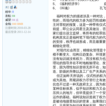
5、《福利经济学》 庇
6、《叫魂》 孔飞
精华:
0
发帖:
福柯对权力的描述涉及一种对比，
84
威望:
84 点
性的，而现代的权力多为惩罚性或称
金钱:
840 RMB
主对罪犯的报复，这是一种带有仪式
注册时间:2010-03-28
前提，即公众认同君主及其做法，否
最后登录:2011-12-14
家们提出设立监狱，将所有的犯罪惩
机构其实正是福柯笔下现代权力的代
的安排，秩序也就形成，而且最重要
精细化管理。
对现代社会而言，精细化管理是十
模不断变大、结构日趋复杂、环境更
没有知识就没有权力，而没有权力也
理论的指导并在不时地检验理论、发
受，因为理性知识变得无所不在，知
造、阶级的升降以及工厂生产关系的
但正如昨天所说的，仪式性的权力
或为其他。而规训权力尽管行之有效
抗也不过是一种无政府主义，因为权
某种目标体系，似乎知识和权力又会
压抑人的地方，但毕竟提供了一个安
运作的基础。福柯说知识造就了权力
是被动地接受知识的管束，如果我们
们，只是因为知识体系的不同，我们