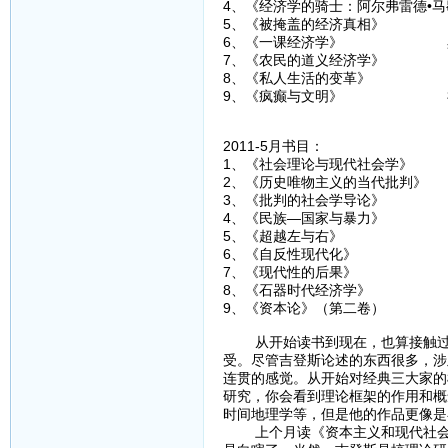
4、《经济学的骑士：阿尔弗雷德•
5、《被掩盖的经济真相》 
6、《一课经济学》 黑
7、《农民的道义经济学》
8、《私人生活的变革》 
9、《疯癫与文明》 
2011-5月书目：
1、《社会理论与现代社会
2、《历史唯物主义的当代批
3、《批判的社会学导论
4、《民族—国家与暴力
5、《超越左与右》 
6、《自反性现代化》
7、《现代性的后果》
8、《石器时代经济学》
9、《资本论》（第二卷
从开始读书到现在，也算接触过一
受。尽管吉登斯论述的东西很多，涉
连贯的感觉。从开始对经典三大家的
研究，你会看到理论框架的作用和概
时间地理学等，但是他的作品更像是
上个月读《资本主义和现代社会理