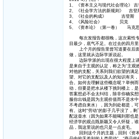
1、《资本主义与现代社会理论》 吉
2、《社会学方法的新规则》 吉登
3、《社会的构成》 吉登斯
4、《风险社会》 贝克
5、《资本论》（第一卷） 马克
每次发报告都很晚，这次索性专门
目最少，底气不足。在过去的四月里
上个月的报告里曾写道要在后面的
做，这里就从边际学派说起。
边际学派的出现在很大程度上讲是
是来自于主观的认定，称之为“主观
对他的支配，关系到我们欲望的满足
望、对它的支配以及人的知识有关，
合。如何去理解这些概念呢？举例而
动，但要是把水从楼下挑到楼上，是
答案想必不会太纠结，除非你确实想
服你出钱是因为主观价值而不是水中
不考虑自来水），因为到处都是，可
有。这时“劳动”的影子几乎没了，
配这壶水（因为如果不能喝到那也是
经济学的观点既新颖又令人怀疑，谁
品，我这里说的也只是一点皮毛。
回到这个月的主题，回到《资本论
品中的无差别的人类劳动”、“商品