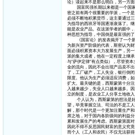
论）读起来不是那么明白，另一方面
国富民强长期以来都是一个国家所
密之前有两个很重要的学派，一个是
必须不断地积累货币，这主要通过三
为指导的西班牙等国逐渐衰落了。继
能是农业产品。在这派学者的眼中，
种思想为指导，中国倒是最富强的了
《国富论》的发表揭开了一个新的
为新兴资产阶级的代表，斯密认为财
面必须积累资本大力发展生产，另一
派的集大成者，他在一定程度上继承
与“萨伊定律”有点类似），尽管资
金的流向，因此不会出现产品卖不出
了，工厂破产，工人失业，银行倒闭
限度。他认为生产必须适应消费，如
扩大。最关键的是，西斯蒙第十分注
入越来越少，失业人口越来越多。因
立的制度，是农业工人分享土地收入
个人认为，西斯蒙第的想法是好的
望，毕竟掌握立法、司法的不是工人
解，那个时代是一个更加注重生产和
席之地，对于国内各阶级间的利益分
累和发展生产的考虑。西斯蒙第面对
因此不得不反思国民财富的意义究竟
而个人（工人和农民）不仅无法获得