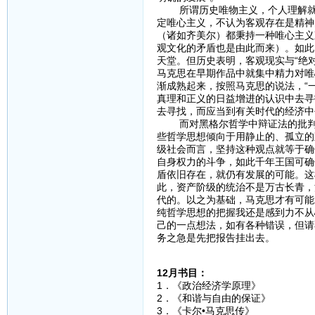
所谓历史唯物主义，个人理解就是
定唯心主义，不认为客观存在是精神
（诸如齐美尔）都秉持一种唯心主义
观文化的矛盾也是由此而来）。如此
天堂。但历史表明，客观现实与“绝
马克思在早期作品中就集中精力对唯
渐成熟起来，按照马克思的说法，“
真理和正义的日益增进的认识中去寻
去寻找，而应当到有关时代的经济中
而对黑格尔哲学中辩证法的批判性
些哲学思想倾向于用静止的、孤立的
级社会而言，坚持这种观点就等于确
自身权力的斗争，如此千年王国可确
盾依旧存在，就仍有发展的可能。这
此，资产阶级的统治不是万古长青，
代的。以之为基础，马克思才有可能
纯哲学思想的把握我还是感到力不从
己的一点想法，如有各种错误，但请
务之急是先把报告挂出去。
12月书目：
1．《政治经济学原理》
2．《和谐与自由的保
3．《卡尔•马克思传