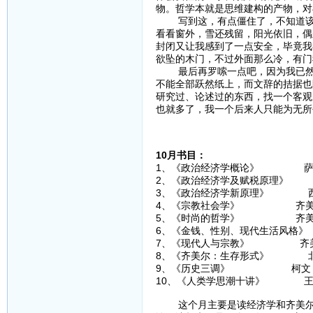
物。哲学本就是思维建构的产物，对
写到这，有点僵住了，不知道该如
看看窗外，雪还残留，阳光依旧，偶
封闭又让我感到了一点安全，毕竟我
欲坠的木门，不过外面那么冷，有门
最后再罗嗦一点吧，因为我已然感
不能全部跃然纸上，而文辞的拮据也
研究过、论述过的东西，找一个客观
也就多了，我一个后来人只能为无所
10月书目：
1、《政治经济学概论》 萨
2、《政治经济学及赋税原理》
3、《政治经济学新原理》 
4、《宗教社会学》 齐美
5、《时尚的哲学》 齐美
6、《金钱、性别、现代生活风格
7、《现代人与宗教》 齐
8、《齐美尔：生存形式》 
9、《历史三调》 柯文
10、《人类学思潮十讲》 王
这个月主要是读经济学和齐美尔，