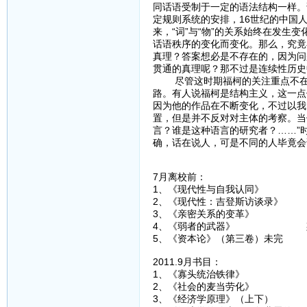
同话语受制于一定的语法结构一样。
定规则系统的安排，16世纪的中国
来，“词”与“物”的关系始终在发生
话语秩序的变化而变化。那么，究竟
真理？答案想必是不存在的，因为问
贯通的真理呢？那不过是连续性历史
尽管这时期福柯的关注重点不在于
路。有人说福柯是结构主义，这一点
因为他的作品在不断变化，不过以我
置，但是并不反对对主体的考察。当
言？谁是这种语言的研究者？……”
确，话在说人，可是不同的人毕竟会
7月离校前：
1、《现代性与自我认同》
2、《现代性：吉登斯访谈录》
3、《亲密关系的变革》 
4、《弱者的武器》 斯
5、《资本论》（第三卷）未
2011.9月书目：
1、《寡头统治铁律》 
2、《社会的麦当劳化》 
3、《经济学原理》（上下）