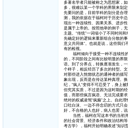
多著名学者只能被称之为思想家，如
多，很难以某一个学科的界限来划定
先要问的是，目前学科的划分是合理
测，我的依据在于福柯对于历史中总
现出一种连续性、因果关系、进步性
是属于上帝的。按照他举的例子，无论
主题。“传统”一词缩小了不同时间和
先确定好的逻辑来重新组合分散的事
意义共同体”。也就是说，这些我们
有的检视。
福柯倾向于接受一种不连续性的、
的，不同阶段之间有比较明显的界限
语。到了分界点，转换逐渐发生，一
个样子，相反经历了多次的转型。文
对那些进入恍惚状态的通神者的描写
象出现，反而是在传达某种真理。换
纪，“疯人”变得不可忍受了，身上被
但究其实质，不过是因为这时期的经
值，而那些疯言疯语、无法完成要求
绝对的权威凌驾“疯癫”之上。自此
口吐白沫、一边不停念叨的方式只会
好，不合格的人也好，病人也罢，说
当然，福柯在写这本书的当初并没
的社会背景、经济条件和政治结构等
考古学》，福柯开始明确表述“知识