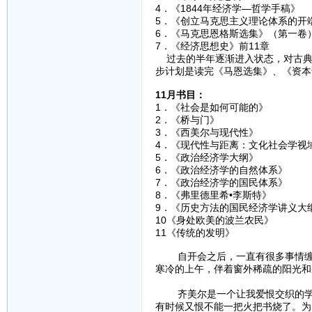
4．《1844年经济学—哲
5．《创立马克思主义理论体系
6．《马克思恩格斯选集》（
7．《经济思想史》前11章 
过去的半年逐渐进入状态，对古典
步计划是读完《马恩选集》、《资本
11月书目：
1．《社会是如何可能
2．《桥与门》
3．《西美尔与现代
4．《现代性与距离：文化社会学
5．《政治经济学大纲
6．《政治经济学的自然
7．《政治经济学的国民
8．《弗里德里希•李斯特
9．《历史方法的国民经济学
10《身处欧美的波兰农民
11《传统的发明》 
自开会之后，一直有很多事情缠身
寒冷的上午，伴着窗外稀疏的阳光和
（一
齐美尔是一个让我爱恨交织的学者
有时候又恨不能一把火把书烧了。为