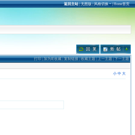
返回主站
|
无图版
|
风格切换
|
Home首页
打印
|
加为IE收藏
|
复制链接
|
收藏主题
|
上一主题
|
下一主题
小
中
大