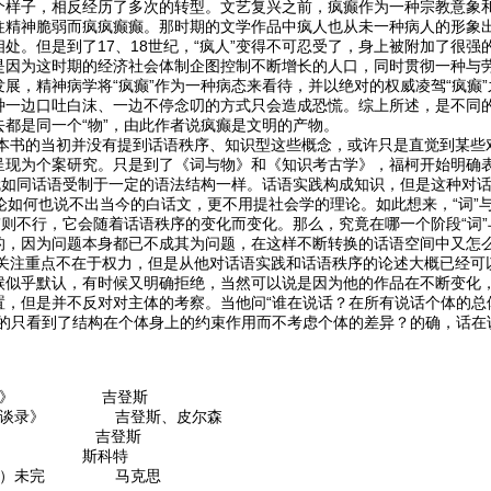
个样子，相反经历了多次的转型。文艺复兴之前，疯癫作为一种宗教意象
往精神脆弱而疯疯癫癫。那时期的文学作品中疯人也从未一种病人的形象
处。但是到了17、18世纪，“疯人”变得不可忍受了，身上被附加了很强的
是因为这时期的经济社会体制企图控制不断增长的人口，同时贯彻一种与
展，精神病学将“疯癫”作为一种病态来看待，并以绝对的权威凌驾“疯癫
种一边口吐白沫、一边不停念叨的方式只会造成恐慌。综上所述，是不同的
都是同一个“物”，由此作者说疯癫是文明的产物。
的当初并没有提到话语秩序、知识型这些概念，或许只是直觉到某些对
呈现为个案研究。只是到了《词与物》和《知识考古学》，福柯开始明确表
，就如同话语受制于一定的语法结构一样。话语实践构成知识，但是这种对
论如何也说不出当今的白话文，更不用提社会学的理论。如此想来，“词”与
”则不行，它会随着话语秩序的变化而变化。那么，究竟在哪一个阶段“词”
的，因为问题本身都已不成其为问题，在这样不断转换的话语空间中又怎
重点不在于权力，但是从他对话语实践和话语秩序的论述大概已经可以
候似乎默认，有时候又明确拒绝，当然可以说是因为他的作品在不断变化
置，但是并不反对对主体的考察。当他问“谁在说话？在所有说话个体的总
真的只看到了结构在个体身上的约束作用而不考虑个体的差异？的确，话在
我认同》 吉登斯
斯访谈录》 吉登斯、皮尔森
变革》 吉登斯
器》 斯科特
三卷）未完 马克思