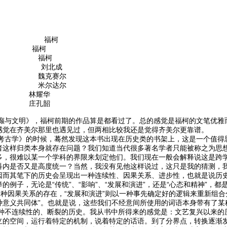
的诞生》 福柯
》 福柯
学》 福柯
肖像》 刘北成
格》 魏克赛尔
论》 米尔达尔
 林耀华
 庄孔韶
文明》，福柯前期的作品算是都看过了。总的感觉是福柯的文笔优雅而
感觉在齐美尔那里也遇见过，但两相比较我还是觉得齐美尔更靠谱。
学》的时候，蓦然发现这本书出现在历史类的书架上，这是一个值得思考
者这样归类本身就存在问题？我们知道当代很多著名学者只能被称之为思
多，很难以某一个学科的界限来划定他们。我们现在一般会解释说这是跨
科内是否又是高度统一？当然，我没有见他这样说过，这只是我的猜测，
因而其笔下的历史会呈现出一种连续性、因果关系、进步性，也就是说历
的例子，无论是“传统”、“影响”、“发展和演进”，还是“心态和精神”，
一种因果关系的存在，“发展和演进”则以一种事先确定好的逻辑来重新组合
种意义共同体”。也就是说，这些我们不经意间所使用的词语本身带有了某
连续性的、断裂的历史。我从书中所得来的感觉是：文艺复兴以来的历
立的空间，运行着特定的机制，说着特定的话语。到了分界点，转换逐渐