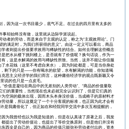
，因为这一次书目最少，底气不足。在过去的四月里有太多的
事却始终没有做，这里就从边际学派说起。
者的劳动，而是来自于主观的认定，称之为“主观效用论”。门
望的满足时，为我们所获得的意义”。由这一定义可以看出，商品
的学者则提出价值要求效用与稀缺性的结合。如何去理解这些概念
要是把水从楼下挑到楼上，是否就有了价值呢？换句话说，作为一
没有，这是水解渴的效用与稀缺性所致。当然，这并不能让你信服
为了水花钱（这里不考虑自来水），因为到处都是，可是当你身处
了，剩下的只是——你有喝水的欲望，水有解渴的功能，你知道喝
马克思主义经济学的我们而言，这种庸俗经济学的观点既新颖又令
这里说的也只是一点皮毛。
价值是凝结在商品中的无差别的人类劳动”、“商品的价值量取
它们的重要性，当然现在也未必就完全认识到了，但是它们真的
作为空洞的载体出现，因而木头本身没价值，当成椅子的原材料才
称劳动量，所以这奠定了一个十分客观的标准，也正因为此才会有
或许是我庸俗化了，但正如在和经院同学交流中多次互相提醒的，
因为我曾经也以为我是知道的，但是在认真读了原著之后，我发
，都提出了劳动价值论，也提出了等价交换原则，但是他们并没有
的东西全是自己的，因为商品的价值只能弥补劳动者付出的，资本