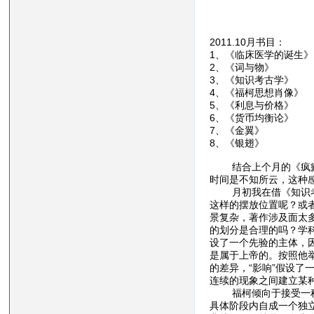
2011.10月书目：
1、《临床医学
2、《词与物
3、《知识考古
4、《福柯思想
5、《利息与价
6、《货币均衡
7、《金翼》
8、《银翅》
结合上个月的《疯癫与
时间是不知所云，这种
月初我在借《知识考古
这样的摆放位置呢？或
景复杂，著作涉及面太
的划分是合理的吗？学
设了一个先验的主体，
是属于上帝的。按照他举
的差异，“影响”假设了
连续的现象之间建立某
福柯倾向于接受一种不
具体阶段内自成一个独