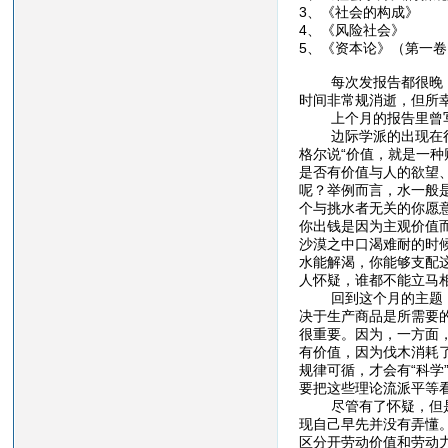
3、《社会的构成》
4、《风险社会》
5、《资本论》（第一
每次发报告都很晚，这
时间非常规消逝，但所
上个月的报告里曾写道
边际学派的出现在很大
格尔说“价值，就是一
是否有价值与人的欲望
呢？举例而言，水一般
个与挑水者无关的你愿
你出钱是因为主观价值
沙漠之中口渴难耐的时
水能解渴，你能够支配
人怀疑，谁都不能立马
回到这个月的主题，回
决于生产商品是所需要
很重要。因为，一方面
有价值，因为伐木消耗
规律可循，才会有“科
要把这些理论流派平等
尽管有了怀疑，但是在
现自己早先并没有弄懂
区分开劳动价值和劳动