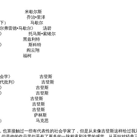
铁律》 米歇尔斯
劳化》 乔治•里泽
》（上下） 马歇尔
阿尔弗雷德•马歇尔》 汤碧
真相》 托马斯•索绪尔
学》 黑兹利特
经济学》 斯科特
变革》 阎云翔
明》 福柯
现代社会学》 吉登斯
义的当代批判》 吉登斯
会学导论》 吉登斯
家与暴力》 吉登斯
与右》 吉登斯
代化》 吉登斯
后果》 吉登斯
经济学》 萨林斯
（第二卷） 马克思
算接触过一些有代表性的社会学家了，但是从未像吉登斯这样给过我系
，但是他的作品里似乎有了更多的一脉相承和连贯的感觉。从开始对经典