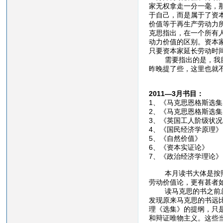
家无权拿走一分一毫，
于自己，而是属于了资
价值等于再生产劳动力
克思指出，在一个所有
动力价值的区别。资本
只要资本家延长劳动时
需要指出的是，我目前
昨晚提了些，这里也就
2011—3月书目：
1、《马克思恩格斯选
2、《马克思恩格斯选
3、《英国工人阶级状
4、《国民经济学原理
5、《自然价值》
6、《资本实证论》
7、《政治经济学理论
本月读书大体是按照年
劳动价值论，更有甚者
读马克思的书之前总是
发现原来马克思的书远
理《选集》的提纲，只
和辩证唯物主义。这些