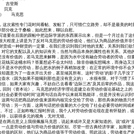
 吉登斯
 贝克
卷） 马克思
次索性专门花时间看帖、发帖了，只可惜伫立路旁，却不是最美的时刻
幸部分收之于桑榆，如此想来，聊以自慰。
要在后面的跟帖中把边际学派的东西展示出来，但是一个月过去了这件
程度上讲是为了反对马克思的劳动价值论，他们认为商品的价值并非劳动
种财货或一种财货的一定量，在我们意识到我们对他的支配，关系到我们欲
、对它的支配以及人的知识有关，当然与商品本身的属性也有关系。其他
是没有价值的，若马克思来解释，是因为水中没有融合劳动者的劳动，但
意花钱买这桶水吗？答案想必不会太纠结，除非你确实想喝水，而身边又
而不是水中的劳动，那么把水的例子再稍加改变：在正常的环境中你不会
候却愿意为了一壶水开出天价，甚至倾其所有。这时“劳动”的影子几乎没
这壶水（因为如果不能喝到那也是没有意义的），水很有限。对于习惯了
相信，如果大家有兴趣，不妨自己去看看“边际三杰”及其后辈的作品，我
到《资本论》。马克思的经济学理论是建立在劳动价值论基础之上的，“
的社会必要劳动时间”这两句话自高中以来就耳熟能详，但是并没有认识到
，这两句话把商品的价值来源和内核完全交给了劳动，那些具体的物质只
了劳动；另一方面，这两句话把价值量的大小交给了社会必要劳动时间或
学”。不过，正如昨晚汇报时所说，我个人对劳动价值论现在是有怀疑的，
看待，以获得多元的视角，无对无错。
两点意义上我很佩服马克思，说起来或许又是大家知道的。说“或许”是
。一点是劳动价值与劳动力价值的区别。尽管一些古典经济学家，如斯密
力价值的区别，他们认为商品价值等于劳动价值。照此说法，劳动者生产