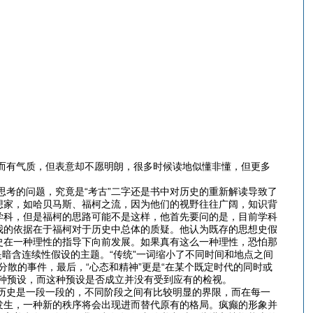
有气质，但表意却不愿明朗，很多时候读地似懂非懂，但更多
的问题，究竟是“考古”二字还是书中对历史的重新解读导致了
想家，如哈贝马斯、福柯之流，因为他们的视野往往广阔，知识背
学科，但是福柯的思路可能不是这样，他首先要问的是，目前学科
我的依据在于福柯对于历史中总体的质疑。他认为既存的思想史假
史在一种理性的指导下向前发展。如果真有这么一种理性，恐怕那
都是暗含连续性假设的主题。“传统”一词缩小了不同时间和地点之间
分散的事件，最后，“心态和精神”更是“在某个既定时代的同时或
种预设，而这种预设是否成立并没有受到应有的检视。
史是一段一段的，不同阶段之间有比较明显的界限，而在每一
发生，一种新的秩序将会出现进而替代原有的格局。疯癫的形象并