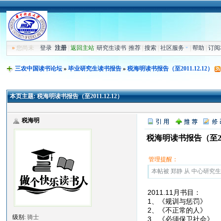
»
您尚未
登录
注册
|
返回主站
|
研究生读书
|
推荐
|
搜索
|
社区服务
|
帮助
|
订阅
三农中国读书论坛
»
毕业研究生读书报告
»
税海明读书报告（至2011.12.12）
本页主题:
税海明读书报告（至2011.12.12）
税海明
税海明读书报告（至2011
管理提醒：
本帖被 郑静 从 中心研究生读
2011.11月书目：
1、《规训与惩
2、《不正常的
级别:
骑士
3、《必须保卫