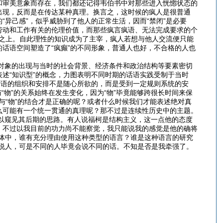
和审美意象而存在，我们都还记得韦伯书中对那些进入恍惚状态的
出现，反而是在传达某种真理。换言之，这时候的疯人是很普通
“异己感”，似乎威胁到了他人的正常生活，因而“禁闭”是必要
劳动和工作有关的伦理价值，而那些疯言疯语、无法完成要求的个
”之上。自此理性的知识成为了主宰，疯人若想与他人交流便只能
话语空间塑造了“疯癫”的不同形象，普通人也好，不合格的人也
象的出现与当时的社会背景、经济条件和政治结构等要素密切
述“知识型”的概念，力图表明不同时期的话语实践受制于当时
话语的组织和安排不是随心所欲的，而是受到一定规则系统的安
“物”的关系始终在发生变化，因为“物”毕竟能够跨很长时间来保
与“物”的结合才是正确的呢？或者什么时候我们才能表述绝对真
么可能有一个统一贯通的真理呢？那不过是连续性历史中的主题。
窥见其后期的思路。有人说福柯是结构主义，这一点他的态度
，不过以我目前的功力尚不能察觉，我只能说我的感觉是他的确将
体中，谁有充分理由使用这种类型的语言？谁是这种语言的研究
说人，可是不同的人毕竟会说不同的话。不知是否是我牵强了。