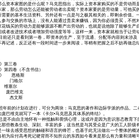
那么资本家图的是什么呢？马克思指出，实际上资本家购买的不是劳动而
本家，那么劳动怎么还能被劳动者出卖呢？资本家要的是劳动量，可他买
所需要的基本生活资料。另外还有一点是与之极其相关的，即剩余价值。
人参与交换的市场上，没有人能通过贵卖来赚钱，因为你必须贵买，不然
家花钱买的劳动力是能够源源不断产出劳动的，也就是说他除了能够生产
间或者改进技术或者增加劳动强度等等，这样一来，资本家就相当于让劳
还只是看到第一卷，即资本的生产，至于流通、分配等内容则未涉及，
不再记述，反正还有一段时间进一步来阅读，等稍有把握之后不妨再做总
集》第三卷
集》第四卷（不含书信）
况》 恩格斯
》 门格尔
 维塞尔
 庞巴维克
》 杰文斯
前的计划在进行，可分为两块：马克思的著作和边际学派的作品。二者
如庞巴维克就写了一本《卡尔•马克思及其体系的终结》。
不由自主地怀有一种抵触和畏惧心理，这或许是因为意识形态教育下的
比那些教条生动、深刻、丰富的多，这当然是与其受众是广大的工人阶级
是一味去感受思想的触碰和语言的锋芒，也基于此无法做出一个整体的概
当初为应付高考死记硬背而不知所云的东西如今看来是那么有力量和清晰