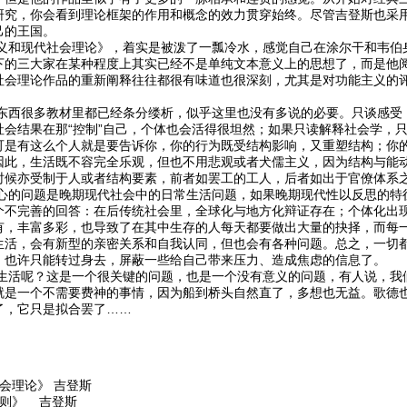
研究，你会看到理论框架的作用和概念的效力贯穿始终。尽管吉登斯也采用
己的王国。
现代社会理论》，着实是被泼了一瓢冷水，感觉自己在涂尔干和韦伯身
下的三大家在某种程度上其实已经不是单纯文本意义上的思想了，而是他
社会理论作品的重新阐释往往都很有味道也很深刻，尤其是对功能主义的
很多教材里都已经条分缕析，似乎这里也没有多说的必要。只谈感受：如
社会结果在那“控制”自己，个体也会活得很坦然；如果只读解释社会学，
可是有这么个人就是要告诉你，你的行为既受结构影响，又重塑结构；你
因此，生活既不容完全乐观，但也不用悲观或者犬儒主义，因为结构与能
时候亦受制于人或者结构要素，前者如罢工的工人，后者如出于官僚体系
问题是晚期现代社会中的日常生活问题，如果晚期现代性以反思的特征
个不完善的回答：在后传统社会里，全球化与地方化辩证存在；个体化出
有，丰富多彩，也导致了在其中生存的人每天都要做出大量的抉择，而每
生活，会有新型的亲密关系和自我认同，但也会有各种问题。总之，一切
，也许只能转过身去，屏蔽一些给自己带来压力、造成焦虑的信息了。
呢？这是一个很关键的问题，也是一个没有意义的问题，有人说，我们
就是一个不需要费神的事情，因为船到桥头自然直了，多想也无益。歌德
了，它只是拟合罢了……
会理论》 吉登斯
规则》 吉登斯