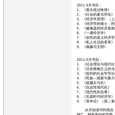
2011.9月书目：
1、《寡头统治
2、《社会的麦当
3、《经济学原理
4、《经济学的骑士：
5、《被掩盖的经济
6、《一课经济
7、《农民的道义
8、《私人生活的
9、《疯癫与文
2011-5月书目：
1、《社会理论与
2、《历史唯物主
3、《批判的社
4、《民族—国
5、《超越左
6、《自反性现
7、《现代性的
8、《石器时代
9、《资本论》
从开始读书到现在，也
很广，颇有韦伯的架势