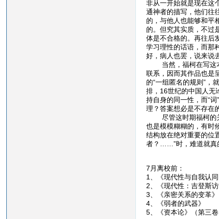
非从一开始就是现在这
通神者的描写，他们往
的，与他人也能够和平相
的。但究其实质，不过
体是不合格的。再往后发
学习理性的话语，而那
好，病人也罢，说来说去
当然，福柯在写这本书
联系，因而其作品也是
的“一组匿名的规则”
排，16世纪的中国人无
持自身的同一性，而“词
理？答案想必是不存在
尽管这时期福柯的关注
也是模模糊糊的，有时
结构放在绝对重要的位
者？……”时，难道就
7月离校前：
1、《现代性与自
2、《现代性：吉登
3、《亲密关系的
4、《弱者的武
5、《资本论》（第