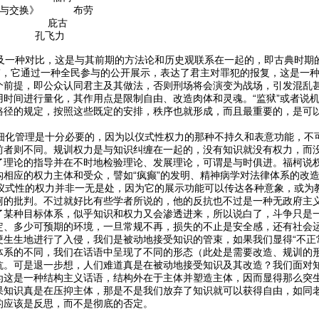
权力与交换》 布劳
学》 庇古
 孔飞力
一种对比，这是与其前期的方法论和历史观联系在一起的，即古典时期
台”，它通过一种全民参与的公开展示，表达了君主对罪犯的报复，这是一
个前提，即公众认同君主及其做法，否则刑场将会演变为战场，引发混乱
用时间进行量化，其作用点是限制自由、改造肉体和灵魂。“监狱”或者说
路径的规定，按照这些既定的安排，秩序也就形成，而且最重要的，是可
化管理是十分必要的，因为以仪式性权力的那种不持久和表意功能，不
前者则不同。规训权力是与知识纠缠在一起的，没有知识就没有权力，而
了理论的指导并在不时地检验理论、发展理论，可谓是与时俱进。福柯说
构相应的权力主体和受众，譬如“疯癫”的发明、精神病学对法律体系的改
式性的权力并非一无是处，因为它的展示功能可以传达各种意象，或为
柯的批判。不过就好比有些学者所说的，他的反抗也不过是一种无政府主
了某种目标体系，似乎知识和权力又会渗透进来，所以说白了，斗争只是
定、多少可预期的环境，一旦常规不再，损失的不止是安全感，还有社会
硬生生地进行了入侵，我们是被动地接受知识的管束，如果我们显得“不正
体系的不同，我们在话语中呈现了不同的形态（此处是需要改造、规训的
抗。可是退一步想，人们难道真是在被动地接受知识及其改造？我们面对
为这是一种结构主义话语，结构外在于主体并塑造主体，因而显得那么突
果知识真是在压抑主体，那是不是我们放弃了知识就可以获得自由，如同老
的应该是反思，而不是彻底的否定。