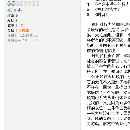
4、《社会生活中的
5、《福利经济
6、《叫魂》
精华:
0
发帖:
84
福柯对权力的描述涉及
威望:
84 点
者最好的表征是“断头
金钱:
840 RMB
猴，大抵如此。但有一
注册时间:2010-03-28
将所有的犯罪惩罚统一
最后登录:2011-12-14
场所，其间有一套时空
谓的精细化管理。
对现代社会而言，精细
社会的整合和管理，而
披上了科学的外衣，有
得无所不在，知识会建
但正如昨天所说的，仪
它的无孔不入遭到了福
不存在，因为一旦提出
竟提供了一个安静、稳
说知识系统从我们体外
是我们，只是因为知识
柯的队伍，去斗争去反
—权力中没有主体，因
觉。说的直白一点，如
力游戏，解构带给我们