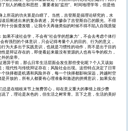
了别人的概念和思想，重要者如“监控”、时间地理学等，但是他
上所花的功夫算是白瞎了。当然，吉登斯是搞理论研究的，水
阅读后阐述出来的复杂表述，其中掺杂了吉登斯自己的眼光。不得
评判十分振聋发聩，让我今天再做类似的时候不得不陷入自我质疑
果不读社会学，不会有“社会学的想象力”，不会去考虑个体行
只会有强烈的个体意识，只会记得考量个人的目的、行为的意义，
的行为大多出于实践意识，也就是习惯性的动作，而不是出于目的
动性是辩证存在的，即使看起来最没有资源的人也有斗争的权力，
之外的皇帝。
迥异于前，那么日常生活层面会发生那些变化呢？个人又该如
现；现代性与传统辩证存在；风险社会出现。这些特点决定了日常
一个抉择都是机遇和风险并存，每一个抉择都影响深远，跨越时空
都是开放的，所有人都要有心理准备和激进的拼搏意识，如果实在
总是在细枝末节上煞费苦心，却在意义重大的事情上很少费
也说了，理论是灰色的，但生活之树常青。言下之意，生活的美好