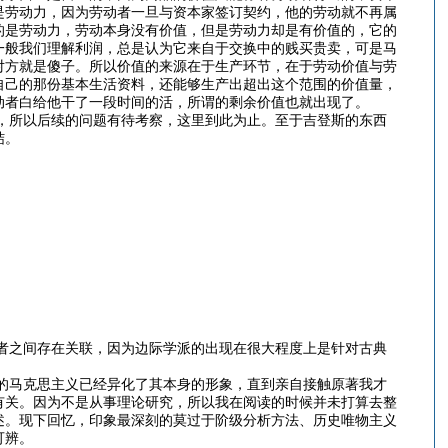
是劳动力，因为劳动者一旦与资本家签订契约，他的劳动就不再属
的是劳动力，劳动本身没有价值，但是劳动力却是有价值的，它的
一般我们理解利润，总是认为它来自于交换中的贱买贵卖，可是马
对方就是傻子。所以价值的来源在于生产环节，在于劳动价值与劳
自己的那份基本生活资料，还能够生产出超出这个范围的价值量，
动者白给他干了一段时间的活，所谓的剩余价值也就出现了。
所以后续的问题有待考察，这里到此为止。至于吉登斯的东西
结。
之间存在关联，因为边际学派的出现在很大程度上是针对古典
马克思主义已经异化了其本身的形象，直到亲自接触原著我才
有关。因为不是从事理论研究，所以我在阅读的时候并未打算去整
述。现下回忆，印象最深刻的莫过于阶级分析方法、历史唯物主义
可辨。