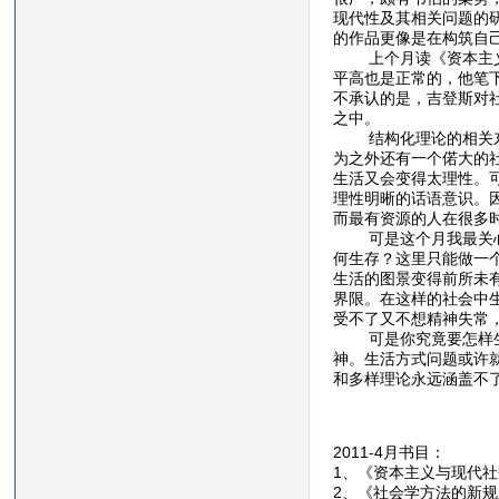
现代性及其相关问题的
的作品更像是在构筑自
上个月读《资本主义和
平高也是正常的，他笔
不承认的是，吉登斯对
之中。
结构化理论的相关东西
为之外还有一个偌大的
生活又会变得太理性。
理性明晰的话语意识。
而最有资源的人在很多
可是这个月我最关心的
何生存？这里只能做一
生活的图景变得前所未
界限。在这样的社会中
受不了又不想精神失常
可是你究竟要怎样生活
神。生活方式问题或许
和多样理论永远涵盖不
2011-4月书目：
1、《资本主义与现代社
2、《社会学方法的新