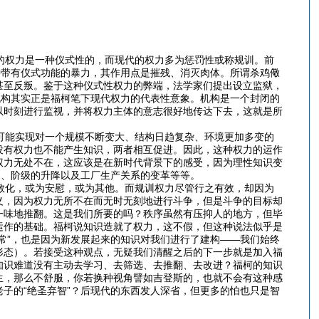
的权力是一种仪式性的，而现代的权力多为惩罚性或称规训。前
种带有仪式功能的暴力，其作用点是摧残、消灭肉体。所谓杀鸡儆
甚至反叛。鉴于这种仪式性权力的弊端，法学家们提出设立监狱，
机构其实正是福柯笔下现代权力的代表性意象。机构是一个封闭的
以时刻进行监视，并将权力主体的意志很好地传达下去，这就是所
可能实现对一个规模不断变大、结构日趋复杂、环境更加多变的
没有权力也不能产生知识，两者相互促进。因此，这种权力的运作
权力无处不在，这应该是在新时代背景下的感受，因为理性知识变
造、阶级的升降以及工厂生产关系的变革等等。
教化，或为安慰，或为其他。而规训权力尽管行之有效，却因为
义，因为权力无所不在而无时无刻地进行斗争，但是斗争的目标却
一味地推翻。这是我们所要的吗？秩序虽然有压抑人的地方，但毕
运作的基础。福柯说知识造就了权力，这不假，但这种说法似乎是
常”，也是因为新发展起来的知识对我们进行了建构——我们始终
形态）。若接受这种观点，无疑我们清醒之后的下一步就是加入福
知识难道没有主动去学习、去筛选、去推翻、去改进？福柯的知识
生，那么不舒服，你若换种视角譬如吉登斯的，也就不会有这种感
子的“绝圣弃智”？后现代的东西发人深省，但更多的怕也只是智