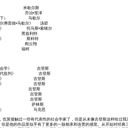
铁律》 米歇尔斯
劳化》 乔治•里泽
》（上下） 马歇尔
阿尔弗雷德•马歇尔》 汤碧
真相》 托马斯•索绪尔
学》 黑兹利特
经济学》 斯科特
变革》 阎云翔
明》 福柯
现代社会学》 吉登斯
义的当代批判》 吉登斯
会学导论》 吉登斯
家与暴力》 吉登斯
与右》 吉登斯
代化》 吉登斯
后果》 吉登斯
经济学》 萨林斯
（第二卷） 马克思
算接触过一些有代表性的社会学家了，但是从未像吉登斯这样给过我系
，但是他的作品里似乎有了更多的一脉相承和连贯的感觉。从开始对经典