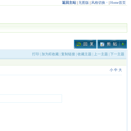
返回主站
|
无图版
|
风格切换
|
Home首页
打印
|
加为IE收藏
|
复制链接
|
收藏主题
|
上一主题
|
下一主题
小
中
大