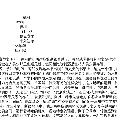
的诞生》 福柯
》 福柯
学》 福柯
肖像》 刘北成
格》 魏克赛尔
论》 米尔达尔
 林耀华
 庄孔韶
文明》，福柯前期的作品算是都看过了。总的感觉是福柯的文笔优雅而
感觉在齐美尔那里也遇见过，但两相比较我还是觉得齐美尔更靠谱。
学》的时候，蓦然发现这本书出现在历史类的书架上，这是一个值得思考
者这样归类本身就存在问题？我们知道当代很多著名学者只能被称之为思
多，很难以某一个学科的界限来划定他们。我们现在一般会解释说这是跨
科内是否又是高度统一？当然，我没有见他这样说过，这只是我的猜测，
因而其笔下的历史会呈现出一种连续性、因果关系、进步性，也就是说历
的例子，无论是“传统”、“影响”、“发展和演进”，还是“心态和精神”，
一种因果关系的存在，“发展和演进”则以一种事先确定好的逻辑来重新组合
种意义共同体”。也就是说，这些我们不经意间所使用的词语本身带有了某
连续性的、断裂的历史。我从书中所得来的感觉是：文艺复兴以来的历
立的空间，运行着特定的机制，说着特定的话语。到了分界点，转换逐渐
个样子，相反经历了多次的转型。文艺复兴之前，疯癫作为一种宗教意象