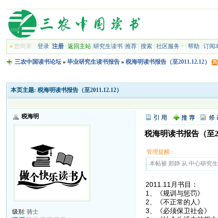
»
您尚未
登录
注册
|
返回主站
|
研究生读书
|
推荐
|
搜索
|
社区服务
|
帮助
|
订阅
三农中国读书论坛
»
毕业研究生读书报告
»
税海明读书报告（至2011.12.12）
本页主题:
税海明读书报告（至2011.12.12）
税海明
税海明读书报告（至2011
管理提醒：
本帖被 郑静 从 中心研究生读
2011.11月书目：
1、《规训与惩
2、《不正常的
3、《必须保卫
级别:
骑士