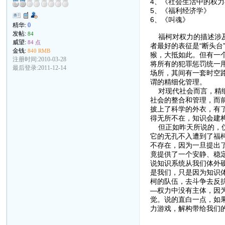
4、《社会生活中的
5、《福利经济
6、《叫魂》
精华:
0
发帖:
84
福柯对权力的描述涉及
威望:
84 点
者最好的表征是“断头
金钱:
840 RMB
猴，大抵如此。但有一
注册时间:2010-03-28
将所有的犯罪惩罚统一
最后登录:2011-12-14
场所，其间有一套时空
谓的精细化管理。
对现代社会而言，精细
社会的整合和管理，而
披上了科学的外衣，有
得无所不在，知识会建
但正如昨天所说的，仪
它的无孔不入遭到了福
不存在，因为一旦提出
竟提供了一个安静、稳
说知识系统从我们体外
是我们，只是因为知识
柯的队伍，去斗争去反
—权力中没有主体，因
觉。说的直白一点，如
力游戏，解构带给我们