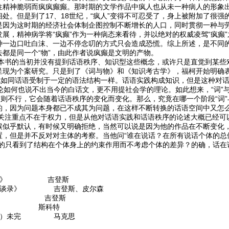
往精神脆弱而疯疯癫癫。那时期的文学作品中疯人也从未一种病人的形象
处。但是到了17、18世纪，“疯人”变得不可忍受了，身上被附加了很强的
是因为这时期的经济社会体制企图控制不断增长的人口，同时贯彻一种与
展，精神病学将“疯癫”作为一种病态来看待，并以绝对的权威凌驾“疯癫
种一边口吐白沫、一边不停念叨的方式只会造成恐慌。综上所述，是不同的
都是同一个“物”，由此作者说疯癫是文明的产物。
的当初并没有提到话语秩序、知识型这些概念，或许只是直觉到某些对
呈现为个案研究。只是到了《词与物》和《知识考古学》，福柯开始明确表
，就如同话语受制于一定的语法结构一样。话语实践构成知识，但是这种对
论如何也说不出当今的白话文，更不用提社会学的理论。如此想来，“词”与
”则不行，它会随着话语秩序的变化而变化。那么，究竟在哪一个阶段“词”
的，因为问题本身都已不成其为问题，在这样不断转换的话语空间中又怎
重点不在于权力，但是从他对话语实践和话语秩序的论述大概已经可以
候似乎默认，有时候又明确拒绝，当然可以说是因为他的作品在不断变化
置，但是并不反对对主体的考察。当他问“谁在说话？在所有说话个体的总
真的只看到了结构在个体身上的约束作用而不考虑个体的差异？的确，话在
我认同》 吉登斯
斯访谈录》 吉登斯、皮尔森
变革》 吉登斯
器》 斯科特
三卷）未完 马克思