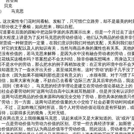
 吉登斯
 贝克
卷） 马克思
次索性专门花时间看帖、发帖了，只可惜伫立路旁，却不是最美的时刻
幸部分收之于桑榆，如此想来，聊以自慰。
要在后面的跟帖中把边际学派的东西展示出来，但是一个月过去了这件
程度上讲是为了反对马克思的劳动价值论，他们认为商品的价值并非劳动
种财货或一种财货的一定量，在我们意识到我们对他的支配，关系到我们欲
、对它的支配以及人的知识有关，当然与商品本身的属性也有关系。其他
是没有价值的，若马克思来解释，是因为水中没有融合劳动者的劳动，但
意花钱买这桶水吗？答案想必不会太纠结，除非你确实想喝水，而身边又
而不是水中的劳动，那么把水的例子再稍加改变：在正常的环境中你不会
候却愿意为了一壶水开出天价，甚至倾其所有。这时“劳动”的影子几乎没
这壶水（因为如果不能喝到那也是没有意义的），水很有限。对于习惯了
相信，如果大家有兴趣，不妨自己去看看“边际三杰”及其后辈的作品，我
到《资本论》。马克思的经济学理论是建立在劳动价值论基础之上的，“
的社会必要劳动时间”这两句话自高中以来就耳熟能详，但是并没有认识到
，这两句话把商品的价值来源和内核完全交给了劳动，那些具体的物质只
了劳动；另一方面，这两句话把价值量的大小交给了社会必要劳动时间或
学”。不过，正如昨晚汇报时所说，我个人对劳动价值论现在是有怀疑的，
看待，以获得多元的视角，无对无错。
两点意义上我很佩服马克思，说起来或许又是大家知道的。说“或许”是
。一点是劳动价值与劳动力价值的区别。尽管一些古典经济学家，如斯密
力价值的区别，他们认为商品价值等于劳动价值。照此说法，劳动者生产