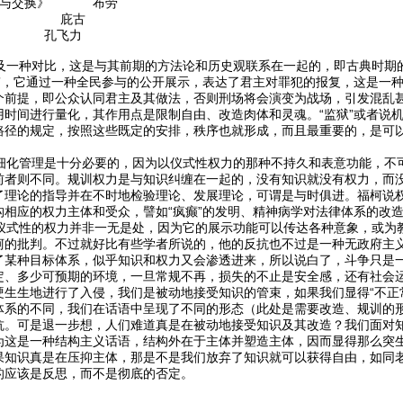
权力与交换》 布劳
学》 庇古
 孔飞力
一种对比，这是与其前期的方法论和历史观联系在一起的，即古典时期
台”，它通过一种全民参与的公开展示，表达了君主对罪犯的报复，这是一
个前提，即公众认同君主及其做法，否则刑场将会演变为战场，引发混乱
用时间进行量化，其作用点是限制自由、改造肉体和灵魂。“监狱”或者说
路径的规定，按照这些既定的安排，秩序也就形成，而且最重要的，是可
化管理是十分必要的，因为以仪式性权力的那种不持久和表意功能，不
前者则不同。规训权力是与知识纠缠在一起的，没有知识就没有权力，而
了理论的指导并在不时地检验理论、发展理论，可谓是与时俱进。福柯说
构相应的权力主体和受众，譬如“疯癫”的发明、精神病学对法律体系的改
式性的权力并非一无是处，因为它的展示功能可以传达各种意象，或为
柯的批判。不过就好比有些学者所说的，他的反抗也不过是一种无政府主
了某种目标体系，似乎知识和权力又会渗透进来，所以说白了，斗争只是
定、多少可预期的环境，一旦常规不再，损失的不止是安全感，还有社会
硬生生地进行了入侵，我们是被动地接受知识的管束，如果我们显得“不正
体系的不同，我们在话语中呈现了不同的形态（此处是需要改造、规训的
抗。可是退一步想，人们难道真是在被动地接受知识及其改造？我们面对
为这是一种结构主义话语，结构外在于主体并塑造主体，因而显得那么突
果知识真是在压抑主体，那是不是我们放弃了知识就可以获得自由，如同老
的应该是反思，而不是彻底的否定。