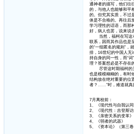
通神者的描写，他们往
的，与他人也能够和平相
的。但究其实质，不过
体是不合格的。再往后发
学习理性的话语，而那
好，病人也罢，说来说去
当然，福柯在写这本书
联系，因而其作品也是
的“一组匿名的规则”
排，16世纪的中国人无
持自身的同一性，而“词
理？答案想必是不存在
尽管这时期福柯的关注
也是模模糊糊的，有时
结构放在绝对重要的位
者？……”时，难道就
7月离校前：
1、《现代性与自
2、《现代性：吉登
3、《亲密关系的
4、《弱者的武
5、《资本论》（第