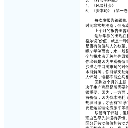
3、《社会的构成》
4、《风险社会》
5、《资本论》（第一
每次发报告都很晚，这
时间非常规消逝，但所
上个月的报告里曾写道
边际学派的出现在很大
格尔说“价值，就是一
是否有价值与人的欲望
呢？举例而言，水一般
个与挑水者无关的你愿
你出钱是因为主观价值
沙漠之中口渴难耐的时
水能解渴，你能够支配
人怀疑，谁都不能立马
回到这个月的主题，回
决于生产商品是所需要
很重要。因为，一方面
有价值，因为伐木消耗
规律可循，才会有“科
要把这些理论流派平等
尽管有了怀疑，但是在
现自己早先并没有弄懂
区分开劳动价值和劳动