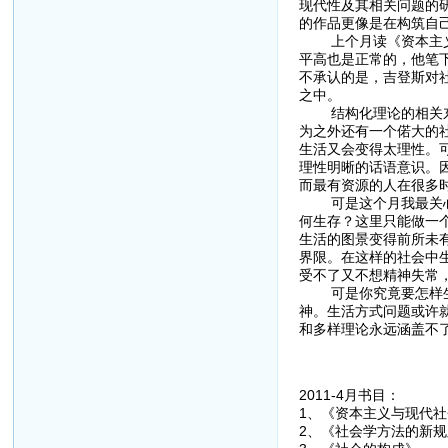
现代性及其相关问题的
的作品更像是在构筑自
上个月读《资本主义和
平高也是正常的，他笔
不承认的是，吉登斯对
之中。
结构化理论的相关东西
为之外还有一个偌大的
生活又会变得太理性。
理性明晰的话语意识。
而最有资源的人在很多
可是这个月我最关心的
何生存？这里只能做一
生活的图景变得前所未
界限。在这样的社会中
受不了又不想精神失常
可是你究竟要怎样生活
神。生活方式问题或许
和多样理论永远涵盖不
2011-4月书目：
1、《资本主义与现代社
2、《社会学方法的新