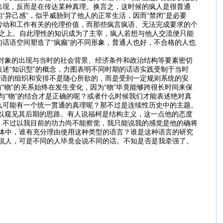
出现，反而是在传达某种真理。换言之，这时候的疯人是很普通
“异己感”，似乎威胁到了他人的正常生活，因而“禁闭”是必要
劳动和工作有关的伦理价值，而那些疯言疯语、无法完成要求的个
”之上。自此理性的知识成为了主宰，疯人若想与他人交流便只能
话语空间塑造了“疯癫”的不同形象，普通人也好，不合格的人也
象的出现与当时的社会背景、经济条件和政治结构等要素密切
述“知识型”的概念，力图表明不同时期的话语实践受制于当时
话语的组织和安排不是随心所欲的，而是受到一定规则系统的安
“物”的关系始终在发生变化，因为“物”毕竟能够跨很长时间来保
与“物”的结合才是正确的呢？或者什么时候我们才能表述绝对真
么可能有一个统一贯通的真理呢？那不过是连续性历史中的主题。
窥见其后期的思路。有人说福柯是结构主义，这一点他的态度
，不过以我目前的功力尚不能察觉，我只能说我的感觉是他的确将
体中，谁有充分理由使用这种类型的语言？谁是这种语言的研究
说人，可是不同的人毕竟会说不同的话。不知是否是我牵强了。