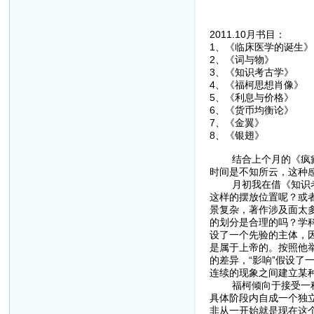
2011.10月书目：
1、《临床医学
2、《词与物
3、《知识考古
4、《福柯思想
5、《利息与价
6、《货币均衡
7、《金翼》
8、《银翅》
结合上个月的《疯癫与
时间是不知所云，这种
月初我在借《知识考古
这样的摆放位置呢？或
景复杂，著作涉及面太
的划分是合理的吗？学
设了一个先验的主体，
是属于上帝的。按照他举
的差异，“影响”假设了
连续的现象之间建立某
福柯倾向于接受一种不
具体阶段内自成一个独
非从一开始就是现在这