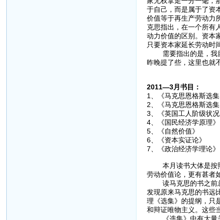
家无权拿走一分一毫，
于自己，而是属于了资
价值等于再生产劳动力
克思指出，在一个所有
动力价值的区别。资本
只要资本家延长劳动时
需要指出的是，我目前
昨晚提了些，这里也就
2011—3月书目：
1、《马克思恩格斯选
2、《马克思恩格斯选
3、《英国工人阶级状
4、《国民经济学原理
5、《自然价值》
6、《资本实证论》
7、《政治经济学理论
本月读书大体是按照年
劳动价值论，更有甚者
读马克思的书之前总是
发现原来马克思的书远
理《选集》的提纲，只
和辩证唯物主义。这些
《选集》中有大量关于