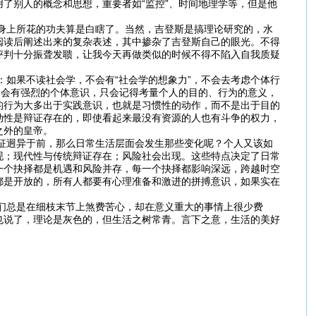
了别人的概念和思想，重要者如“监控”、时间地理学等，但是他
上所花的功夫算是白瞎了。当然，吉登斯是搞理论研究的，水
阅读后阐述出来的复杂表述，其中掺杂了吉登斯自己的眼光。不得
评判十分振聋发聩，让我今天再做类似的时候不得不陷入自我质疑
果不读社会学，不会有“社会学的想象力”，不会去考虑个体行
只会有强烈的个体意识，只会记得考量个人的目的、行为的意义，
的行为大多出于实践意识，也就是习惯性的动作，而不是出于目的
动性是辩证存在的，即使看起来最没有资源的人也有斗争的权力，
之外的皇帝。
迥异于前，那么日常生活层面会发生那些变化呢？个人又该如
现；现代性与传统辩证存在；风险社会出现。这些特点决定了日常
一个抉择都是机遇和风险并存，每一个抉择都影响深远，跨越时空
都是开放的，所有人都要有心理准备和激进的拼搏意识，如果实在
总是在细枝末节上煞费苦心，却在意义重大的事情上很少费
也说了，理论是灰色的，但生活之树常青。言下之意，生活的美好