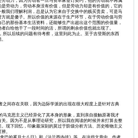
是劳动力，因为劳动者一旦与资本家签订契约，他的劳动就不再属
的是劳动力，劳动本身没有价值，但是劳动力却是有价值的，它的
一般我们理解利润，总是认为它来自于交换中的贱买贵卖，可是马
对方就是傻子。所以价值的来源在于生产环节，在于劳动价值与劳
自己的那份基本生活资料，还能够生产出超出这个范围的价值量，
动者白给他干了一段时间的活，所谓的剩余价值也就出现了。
所以后续的问题有待考察，这里到此为止。至于吉登斯的东西
结。
之间存在关联，因为边际学派的出现在很大程度上是针对古典
马克思主义已经异化了其本身的形象，直到亲自接触原著我才
有关。因为不是从事理论研究，所以我在阅读的时候并未打算去整
述。现下回忆，印象最深刻的莫过于阶级分析方法、历史唯物主义
可辨。
拿巴的雾月十八日》和《法兰西内战》等。在这些文章中，作者