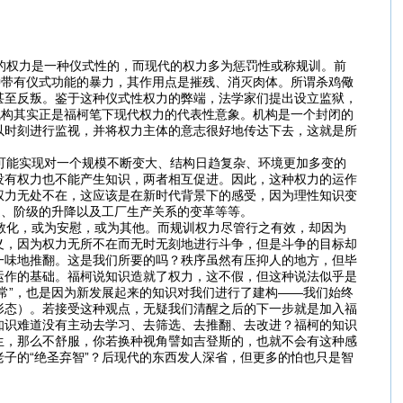
的权力是一种仪式性的，而现代的权力多为惩罚性或称规训。前
种带有仪式功能的暴力，其作用点是摧残、消灭肉体。所谓杀鸡儆
甚至反叛。鉴于这种仪式性权力的弊端，法学家们提出设立监狱，
机构其实正是福柯笔下现代权力的代表性意象。机构是一个封闭的
以时刻进行监视，并将权力主体的意志很好地传达下去，这就是所
可能实现对一个规模不断变大、结构日趋复杂、环境更加多变的
没有权力也不能产生知识，两者相互促进。因此，这种权力的运作
权力无处不在，这应该是在新时代背景下的感受，因为理性知识变
造、阶级的升降以及工厂生产关系的变革等等。
教化，或为安慰，或为其他。而规训权力尽管行之有效，却因为
义，因为权力无所不在而无时无刻地进行斗争，但是斗争的目标却
一味地推翻。这是我们所要的吗？秩序虽然有压抑人的地方，但毕
运作的基础。福柯说知识造就了权力，这不假，但这种说法似乎是
常”，也是因为新发展起来的知识对我们进行了建构——我们始终
形态）。若接受这种观点，无疑我们清醒之后的下一步就是加入福
知识难道没有主动去学习、去筛选、去推翻、去改进？福柯的知识
生，那么不舒服，你若换种视角譬如吉登斯的，也就不会有这种感
子的“绝圣弃智”？后现代的东西发人深省，但更多的怕也只是智