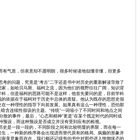
有气质，但表意却不愿明朗，很多时候读地似懂非懂，但更多
的问题，究竟是“考古”二字还是书中对历史的重新解读导致了
想家，如哈贝马斯、福柯之流，因为他们的视野往往广阔，知识背
学科，但是福柯的思路可能不是这样，他首先要问的是，目前学科
我的依据在于福柯对于历史中总体的质疑。他认为既存的思想史假
史在一种理性的指导下向前发展。如果真有这么一种理性，恐怕那
都是暗含连续性假设的主题。“传统”一词缩小了不同时间和地点之间
分散的事件，最后，“心态和精神”更是“在某个既定时代的同时或
种预设，而这种预设是否成立并没有受到应有的检视。
史是一段一段的，不同阶段之间有比较明显的界限，而在每一
发生，一种新的秩序将会出现进而替代原有的格局。疯癫的形象并
和审美意象而存在，我们都还记得韦伯书中对那些进入恍惚状态的