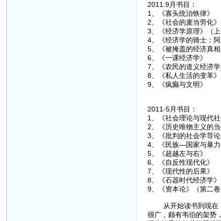
2011.9月书目：
1、《寡头统治
2、《社会的麦当
3、《经济学原理
4、《经济学的骑士：
5、《被掩盖的经济
6、《一课经济
7、《农民的道义
8、《私人生活的
9、《疯癫与文
2011-5月书目：
1、《社会理论与
2、《历史唯物主
3、《批判的社
4、《民族—国
5、《超越左
6、《自反性现
7、《现代性的
8、《石器时代
9、《资本论》
从开始读书到现在，也
很广，颇有韦伯的架势