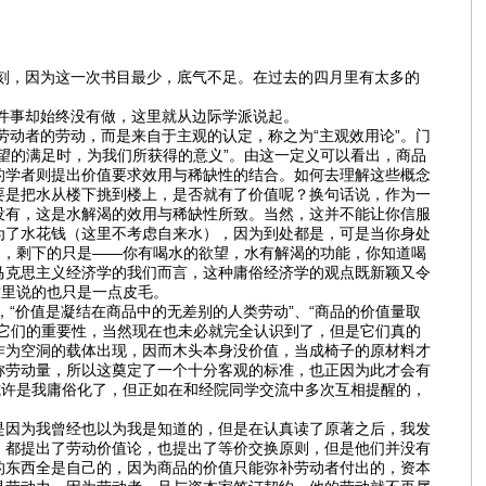
，因为这一次书目最少，底气不足。在过去的四月里有太多的
事却始终没有做，这里就从边际学派说起。
者的劳动，而是来自于主观的认定，称之为“主观效用论”。门
望的满足时，为我们所获得的意义”。由这一定义可以看出，商品
的学者则提出价值要求效用与稀缺性的结合。如何去理解这些概念
要是把水从楼下挑到楼上，是否就有了价值呢？换句话说，作为一
没有，这是水解渴的效用与稀缺性所致。当然，这并不能让你信服
为了水花钱（这里不考虑自来水），因为到处都是，可是当你身处
了，剩下的只是——你有喝水的欲望，水有解渴的功能，你知道喝
马克思主义经济学的我们而言，这种庸俗经济学的观点既新颖又令
这里说的也只是一点皮毛。
价值是凝结在商品中的无差别的人类劳动”、“商品的价值量取
它们的重要性，当然现在也未必就完全认识到了，但是它们真的
作为空洞的载体出现，因而木头本身没价值，当成椅子的原材料才
称劳动量，所以这奠定了一个十分客观的标准，也正因为此才会有
或许是我庸俗化了，但正如在和经院同学交流中多次互相提醒的，
因为我曾经也以为我是知道的，但是在认真读了原著之后，我发
，都提出了劳动价值论，也提出了等价交换原则，但是他们并没有
的东西全是自己的，因为商品的价值只能弥补劳动者付出的，资本