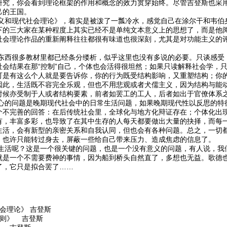
研究，你会看到理论框架的作用和概念的效力贯穿始终。尽管吉登斯也采用
己的王国。
现代社会理论》，着实是被泼了一瓢冷水，感觉自己在涂尔干和韦伯身
下的三大家在某种程度上其实已经不是单纯文本意义上的思想了，而是他
社会理论作品的重新阐释往往都很有味道也很深刻，尤其是对功能主义的
很多教材里都已经条分缕析，似乎这里也没有多说的必要。只谈感受：如
社会结果在那“控制”自己，个体也会活得很坦然；如果只读解释社会学，
可是有这么个人就是要告诉你，你的行为既受结构影响，又重塑结构；你
因此，生活既不容完全乐观，但也不用悲观或者犬儒主义，因为结构与能
时候亦受制于人或者结构要素，前者如罢工的工人，后者如出于官僚体系
问题是晚期现代社会中的日常生活问题，如果晚期现代性以反思的特征
个不完善的回答：在后传统社会里，全球化与地方化辩证存在；个体化出
有，丰富多彩，也导致了在其中生存的人每天都要做出大量的抉择，而每
生活，会有新型的亲密关系和自我认同，但也会有各种问题。总之，一切
，也许只能转过身去，屏蔽一些给自己带来压力、造成焦虑的信息了。
呢？这是一个很关键的问题，也是一个没有意义的问题，有人说，我们
就是一个不需要费神的事情，因为船到桥头自然直了，多想也无益。歌德
了，它只是拟合罢了……
会理论》 吉登斯
规则》 吉登斯