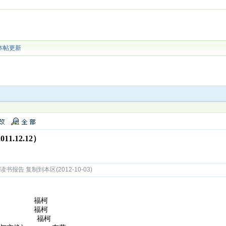
本帖更新
.12.12）
书报告 复制到本区(2012-10-03)
罚》 福柯
人》 福柯
社会》 福柯