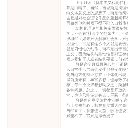
上个月读《资本主义和现代社会
算是白瞎了。当然，吉登斯是搞理
纯文本意义上的思想了，而是他阅
吉登斯对社会理论作品的重新阐释
再做类似的时候不得不陷入自我质
结构化理论的相关东西很多教材
学，不会有“社会学的想象力”，不
很坦然；如果只读解释社会学，只
太理性。可是有这么个人就是要告
就是习惯性的动作，而不是出于目
主义，因为结构与能动性是辩证存
候亦受制于人或者结构要素，前者
可是这个月我最关心的问题是晚
么日常生活层面会发生那些变化呢
化与地方化辩证存在；个体化出现
得前所未有，丰富多彩，也导致了
存，每一个抉择都影响深远，跨越
各种问题。总之，一切都是开放的
常，也许只能转过身去，屏蔽一些
可是你究竟要怎样生活呢？这是
节上煞费苦心，却在意义重大的事
自然直了，多想也无益。歌德也说
涵盖不了，它只是拟合罢了……