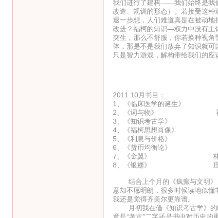
我们进行了建构——我们始终是我
改造、规训的形态）。若接受这种
退一步想，人们难道真是在被动地
改进？福柯的知识—权力中没有主
突生，那么不舒服，你若换种视角
体，那是不是我们放弃了知识就可
只是智力游戏，解构带给我们的应
2011.10月书目：
1、《临床医学的诞生》
2、《词与物》 福
3、《知识考古学》 
4、《福柯思想肖像》 
5、《利息与价格》 
6、《货币均衡论》 
7、《金翼》 林
8、《银翅》 庄
结合上个月的《疯癫与文明》，
意却不愿明朗，很多时候读地似懂
我还是觉得齐美尔更靠谱。
月初我在借《知识考古学》的时
竟是“考古”二字还是书中对历史