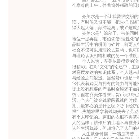
个寒冷的上午，伴着窗外稀疏的阳
（一
齐美尔是一个让我爱恨交织的学
读，有时候又恨不能一把火把书烧
得大起大落，颠沛流离，或许这就
齐美尔是与涂尔干、韦伯同时期的
地位一提再提，韦伯凭借“理性化”
品味生活中的瞬间与碎片，前两人
社会不仅可以用理论去建构，也可
与理论认识相辅相成的另一个维度
个人以为，齐美尔最得意的论述应
很精彩。在对“文化”的论述中，
对高度发达的知识体系，个人越来
与经验之间逡巡。当然货币也是一
它代表着购买与拥有的能力与可能
场上没有想要的产品时金银还不如
钱，但在齐美尔看来，货币无非只
活。当人们被金钱蒙蔽视线的时候
扎。最寒心的是什么呢？货币经济
福”，失地农民拿着钱却失去了劳
有个人印记的。穿旧的衣服不再笔
人的品味；耕作后的土地不再整齐
人的生活轨迹，但却填充了人们的
人生就像钟摆，一端是痛苦，另