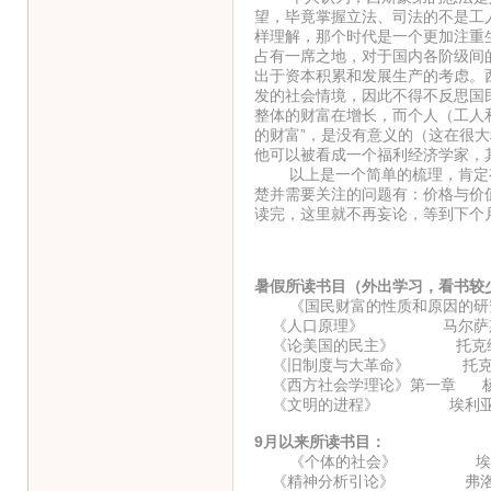
望，毕竟掌握立法、司法的不是工
样理解，那个时代是一个更加注重
占有一席之地，对于国内各阶级间
出于资本积累和发展生产的考虑。
发的社会情境，因此不得不反思国
整体的财富在增长，而个人（工人
的财富”，是没有意义的（这在很大
他可以被看成一个福利经济学家，
以上是一个简单的梳理，肯定有
楚并需要关注的问题有：价格与价
读完，这里就不再妄论，等到下个
暑假所读书目（外出学习，看书较
《国民财富的性质和原因的研究
《人口原理》 马尔萨
《论美国的民主》 托克
《旧制度与大革命》 托克
《西方社会学理论》第一章 
《文明的进程》 埃利亚
9月以来所读书目：
《个体的社会》 埃利
《精神分析引论》 弗洛