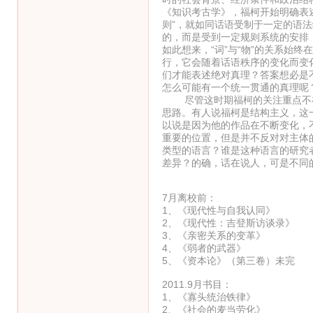
《知识考古学》，福柯开始明确表述
则”，就如同话语受制于一定的语
的，而是受到一定规则系统的安排
如此想来，“词”与“物”的关系始终
行，它会随着话语秩序的变化而变化
们才能表述绝对真理？答案想必是
怎么可能有一个统一贯通的真理呢
尽管这时期福柯的关注重点不在
思路。有人说福柯是结构主义，这
以说是因为他的作品在不断变化，
重要的位置，但是并不反对对主体
类型的语言？谁是这种语言的研究
差异？的确，话在说人，可是不同
7月离校前：
1、《现代性与自我认同》
2、《现代性：吉登斯访谈录
3、《亲密关系的变革》
4、《弱者的武器》 
5、《资本论》（第三卷）未
2011.9月书目：
1、《寡头统治铁律》 
2、《社会的麦当劳化》 