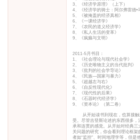
3、《经济学原理》（上下
4、《经济学的骑士：阿尔弗雷德
5、《被掩盖的经济真相》 
6、《一课经济学》 
7、《农民的道义经济学》
8、《私人生活的变革》
9、《疯癫与文明》 
2011-5月书目：
1、《社会理论与现代社会
2、《历史唯物主义的当代
3、《批判的社会学导论
4、《民族—国家与暴力
5、《超越左与右》
6、《自反性现代化》
7、《现代性的后果》
8、《石器时代经济学
9、《资本论》（第二卷
从开始读书到现在，也算接触过
受。尽管吉登斯论述的东西很多，
承和连贯的感觉。从开始对经典三
关问题的研究，你会看到理论框架
者如“监控”、时间地理学等，但是