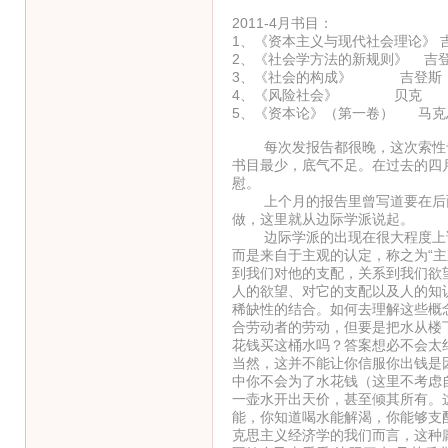
2011-4月书目：
1、《资本主义与现代社会理论》 
2、《社会学方法的新规则》 吉
3、《社会的构成》 吉登斯
4、《风险社会》 贝克
5、《资本论》（第一卷） 马克
每次发报告都很晚，这次索性专
书目最少，底气不足。在过去的四
慰。
上个月的报告里曾写道要在后面
做，这里就从边际学派说起。
边际学派的出现在很大程度上讲
而是来自于主观的认定，称之为“主
到我们对他的支配，关系到我们欲
人的欲望、对它的支配以及人的知
稀缺性的结合。如何去理解这些概
合劳动者的劳动，但要是把水从楼
花钱买这桶水吗？答案想必不会太
当然，这并不能让你信服你出钱是
中你不会为了水花钱（这里不考虑
一壶水开出天价，甚至倾其所有。
能，你知道喝水能解渴，你能够支
克思主义经济学的我们而言，这种