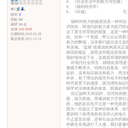
4、《社会生活中的权力与交
5、《福利经济学》 
6、《叫魂》 孔飞
精华:
0
发帖:
84
福柯对权力的描述涉及一种对比，
威望:
84 点
式性的，而现代的权力多为惩罚性
金钱:
840 RMB
达了君主对罪犯的报复，这是一种
注册时间:2010-03-28
此。但有一个前提，即公众认同君
最后登录:2011-12-14
权力的弊端，法学家们提出设立监
和灵魂。“监狱”或者说机构其实
路径的规定，按照这些既定的安排
很好地传达下去，这就是所谓的精
对现代社会而言，精细化管理是十
规模不断变大、结构日趋复杂、环
起的，没有知识就没有权力，而没
外衣，有了理论的指导并在不时地
时代背景下的感受，因为理性知识
病学对法律体系的改造、阶级的升
但正如昨天所说的，仪式性的权力
慰，或为其他。而规训权力尽管行
的，他的反抗也不过是一种无政府
因为一旦提出了某种目标体系，似
要的吗？秩序虽然有压抑人的地方
不止是安全感，还有社会运作的基
外硬生生地进行了入侵，我们是被