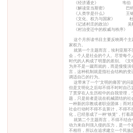
《经济通史》 韦伯
《解读亚当斯密》 巴特
《人类学是什么》 王铭
《文化、权力与国家》 杜
《记述村庄的政治》 吴
《村治变迁中的权威与秩序》
这个月所读书目主要反映两个主题
家权力。
就第一个主题而言，埃利亚斯不同
会，个人是社会的个人。尽管每个
时代的人构成了明显的差别。《文
为并不是一蹴而就的，而是慢慢演
言，这种机制就是指社会结构的变
调适自己的行为。
这带来了一个“文明的痛苦”的问
但是文明化之后却不得不时时自己
了贯穿在人生历程中的自我管理，
题，只是前者是说在机械团结的社
一种新的宗教或者职业团体；而对
社会行动时不得不去算计，不得不
化，已经形成了一种“铁笼”，打着
就第二个主题而言，不得不结合中
动力来自列强入侵的压力，是一个
不相符，所以在追求建立一个民族