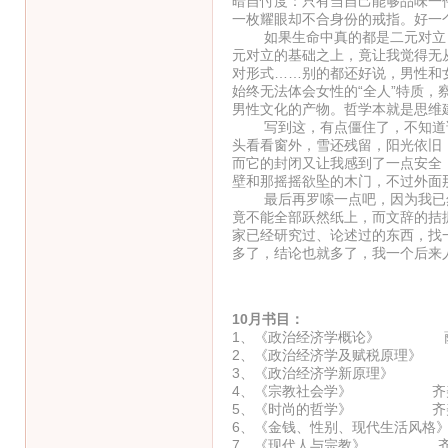
暗自忖度：只有当自己能够品味一
一枚耀眼却不合身份的戒指。好一
如果生命中真的都是二元对立，
元对立的基础之上，竟让我觉得无
对形式……别的都还好说，男性和
始终无法体会女性的“全人”特质
男性文化的产物。哲学本就是思维
写到这，有点僵住了，不知道该
头看看窗外，雪还残留，阳光依旧
而它的封闭又让我感到了一点安全
壁和那摇摇欲坠的木门，不过外面
最后再罗嗦一点吧，因为我已然
竟不能全部跃然纸上，而文辞的拮
家已经研究过、论述过的东西，找
多了，结论也就多了，我一个后来
10月书目：
1、《政治经济学概论》 
2、《政治经济学及赋税原理》
3、《政治经济学新原理》 
4、《宗教社会学》 齐
5、《时尚的哲学》 齐
6、《金钱、性别、现代生活风格
7、《现代人与宗教》 齐