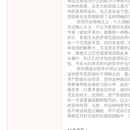
将仅仅表现为个人的权力斗争和大
结构性因素，从宏大的层面上展示
件的发展和走向。也正是在这个意
切因素在这里都获得了这样明确的发
所谓历史唯物主义，个人理解就
否定唯心主义，不认为客观存在是
学家（诸如齐美尔）都秉持一种唯
的主、客观文化的矛盾也是由此而
设一个完美的天堂。但历史表明，
有很强的解释力，马克思在早期作
中，唯物主义历史观逐渐成熟起来
头脑中，到人们对永恒的真理和正
找，不应当到有关时代的哲学中去
而对黑格尔哲学中辩证法的批判
这些哲学思想倾向于用静止的、孤
资产阶级社会而言，坚持这种观点
势群体争取自身权力的斗争，如此
看世界，只要矛盾依旧存在，就仍
充足的动力，也因此，资产阶级的
有一天是要被推翻和取代的。以之
的宣传作用。当然，对这种纯哲学
也不敢说就是正确的，而只是自己
我将在写好后放到后面的跟帖中，