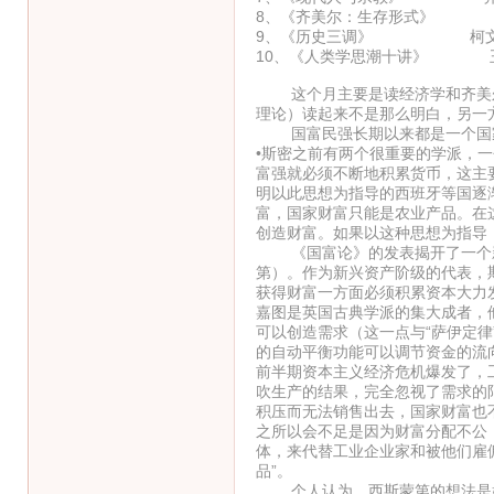
8、《齐美尔：生存形式》 
9、《历史三调》 柯
10、《人类学思潮十讲》 
这个月主要是读经济学和齐美尔
理论）读起来不是那么明白，另一
国富民强长期以来都是一个国家
•斯密之前有两个很重要的学派，
富强就必须不断地积累货币，这主
明以此思想为指导的西班牙等国逐
富，国家财富只能是农业产品。在
创造财富。如果以这种思想为指导
《国富论》的发表揭开了一个新
第）。作为新兴资产阶级的代表，
获得财富一方面必须积累资本大力
嘉图是英国古典学派的集大成者，
可以创造需求（这一点与“萨伊定
的自动平衡功能可以调节资金的流
前半期资本主义经济危机爆发了，
吹生产的结果，完全忽视了需求的
积压而无法销售出去，国家财富也
之所以会不足是因为财富分配不公
体，来代替工业企业家和被他们雇
品”。
个人认为，西斯蒙第的想法是好