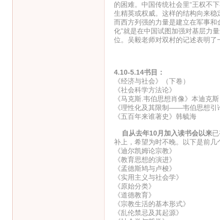
的困难。中国传统社会里“王权不下
生精英或权威。这样的结构向来稳
而西方列强的力量是建立在军事和
化”就是在中国试图加强对基层力
位。吴毅老师对双村的记述表明了
4.10-5.14书目：
《经济与社会》（下卷）
《社会科学方法论》
《马克斯.韦伯思想肖像》本迪克斯
《理性化及其限制——韦伯思想引
《五百年来谁著史》韩毓海
自从去年10月加入读书会以来
已
补上，希望为时不晚。以下是前几
《迪尔凯姆论宗教》
《教育思想的演进》
《孟德斯鸠与卢梭》
《实用主义与社会学》
《原始分类》
《道德教育》
《宗教生活的基本形式》
《乱伦禁忌及其起源》