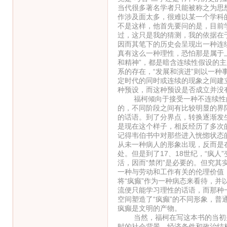
当代很多著名学者只能被称之为思
作涉及面太多，很难以某一个学科
不是这样，他首先要问的是，目前
过，这只是我的猜测，我的依据在
因而其笔下的历史会呈现出一种连
真有这么一种理性，恐怕那是属于上
和精神”，都是暗含连续性假设的主
系的存在，“发展和演进”则以一种
定时代的同时或连续的现象之间建
种预设，而这种预设是否成立并没
福柯倾向于接受一种不连续性的
的，不同阶段之间有比较明显的界
的话语。到了分界点，转换逐渐发
是现在这个样子，相反经历了多次
记得韦伯书中对那些进入恍惚状态
从未一种病人的形象出现，反而是
处。但是到了17、18世纪，“疯
活，因而“禁闭”是必要的。但究
一种与劳动和工作有关的伦理价值
将“疯癫”作为一种病态来看待，并
流便只能学习理性的话语，而那种
空间塑造了“疯癫”的不同形象，普
疯癫是文明的产物。
当然，福柯在写这本书的当初并
时的社会背景、经济条件和政治结