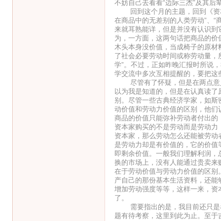
不妨自己去看看“边际三杰”及其后
回到这个月的主题，回到《资本
在商品中的无差别的人类劳动”、“
来就耳熟能详，但是并没有认识到
为，一方面，这两句话把商品的价
木头本身没价值，当成椅子的原材
了社会必要劳动时间或称劳动量，
学”。不过，正如昨晚汇报时所说
学交流中多次互相提醒的，要把这
尽管有了怀疑，但是在两点意义上
以为我是知道的，但是在认真读了
别。尽管一些古典经济学家，如斯
动价值和劳动力价值的区别，他们
商品的价值只能弥补劳动者付出的
资本家购买的不是劳动而是劳动力
资本家，那么劳动怎么还能被劳动
是劳动力却是有价值的，它的价值
即剩余价值。一般我们理解利润，
换的市场上，没有人能通过贵卖来
在于劳动价值与劳动力价值的区别
产自己的那份基本生活资料，还能
增加劳动强度等等，这样一来，资
了。
需要指出的是，我目前还只是看
题有待考察，这里到此为止。至于