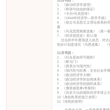
12月书目：
1．《政治经济学原理》
2．《和谐与自由的保
3．《卡尔•马克思
4．《1844年经济学—
5．《创立马克思主义理论体
森
6．《马克思恩格斯选集》（
7．《经济思想史》前11章 
过去的半年逐渐进入状态，对古典
初步计划是读完《马恩选集》、《
11月书目：
1．《社会是如何可能
2．《桥与门》
3．《西美尔与现
4．《现代性与距离：文化社会学
5．《政治经济学大
6．《政治经济学的自然
7．《政治经济学的国民
8．《弗里德里希•李斯
9．《历史方法的国民经济
10《身处欧美的波兰农
11《传统的发明》 
自开会之后，一直有很多事情缠