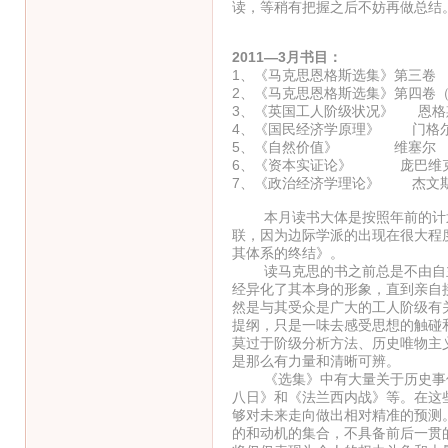
读，等稍有把握之后不妨再做总结
2011—3月书目：
1、《马克思恩格斯选集》第三卷
2、《马克思恩格斯选集》第四卷
3、《英国工人阶级状况》 恩格
4、《国民经济学原理》 门格
5、《自然价值》 维塞尔
6、《资本实证论》 庞巴维
7、《政治经济学理论》 杰文
本月读书大体是按照年前的计划
联，因为边际学派的出现在很大程
其体系的终结》。
读马克思的书之前总是不由自主
经异化了其本身的形象，直到亲自
然是与其受众是广大的工人阶级有
提纲，只是一味去感受思想的触碰
莫过于阶级分析方法、历史唯物主
是那么有力量和清晰可辨。
《选集》中有大量关于历史事件
八日》和《法兰西内战》等。在这
够对未来走向做出相对精准的预测
的和动机的集合，不具备前后一贯