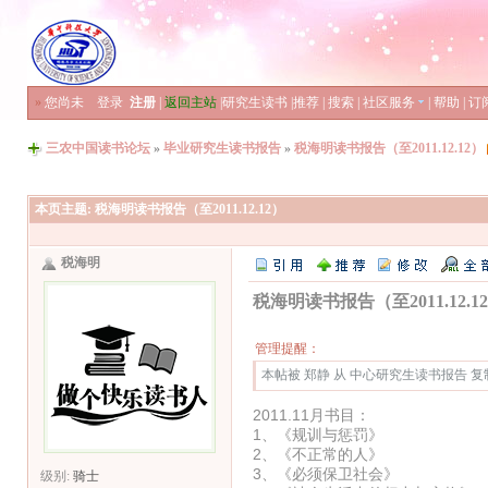
»
您尚未
登录
注册
|
返回主站
|
研究生读书
|
推荐
|
搜索
|
社区服务
|
帮助
|
订
三农中国读书论坛
»
毕业研究生读书报告
»
税海明读书报告（至2011.12.12）
本页主题:
税海明读书报告（至2011.12.12）
税海明
税海明读书报告（至2011.12.1
管理提醒：
本帖被 郑静 从 中心研究生读书报告 复制到本
2011.11月书目：
1、《规训与惩罚》 
2、《不正常的人》 
3、《必须保卫社会》 
级别:
骑士