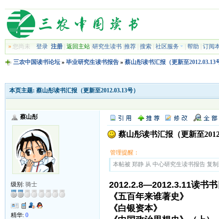
»
您尚未
登录
注册
|
返回主站
|
研究生读书
|
推荐
|
搜索
|
社区服务
|
帮助
|
订阅
三农中国读书论坛
»
毕业研究生读书报告
»
蔡山彤读书汇报（更新至2012.03.13
本页主题:
蔡山彤读书汇报（更新至2012.03.13号）
蔡山彤
蔡山彤读书汇报（更新至2012.0
管理提醒：
本帖被 郑静 从 中心研究生读书报告 复制到本区
2012.2.8—2012.3.11读书
级别:
骑士
《五百年来谁著史》 
《白银资本》 贡德·
精华:
0