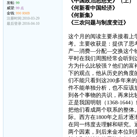
《中国政治思想史》（上
发帖:
99
《何新看中国经济》
威望:
99 点
金钱:
990 RMB
《何新集》 何
注册时间:2010-03-29
《三农问题与制度变迁》
最后登录:2016-04-10
这个月的阅读主要承接着上
考。主要收获是：提供了思
产—消费—分配—交换这个
平时在我们周围经常会听到
方为什么比较强？他们的富
下的观点，他从历史的角度
们不能只看到这200多年
件不能单独分析，也不应该
到各个事物的共识，再来比较其
正是我国明朝（1368-16
把他们看成两个联系的整体。漫
际。西方在1800年之后才
在同一纬度去理解和研究。
两个因素，到后来金本位到