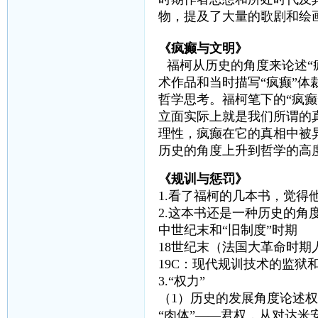
物，提及了大量的歌剧和绘
《疯癫与文明》
福柯从历史的角度来论述“疯
术作品和当时描写“疯癫”
哲学思考。福柯笔下的“疯
立面实际上就是我们所谓的
理性，疯癫在它的真相中被
历史的角度上升到哲学的高
《规训与惩罚》
1.看了福柯的几本书，觉得
2.这本书还是一种历史的角
中世纪末和“旧制度”时期 
18世纪末（法国大革命时期
19C：现代规训技术的监狱
3.“权力”
（1）历史的发展角度论述权
“肉体”——君权，从对达米