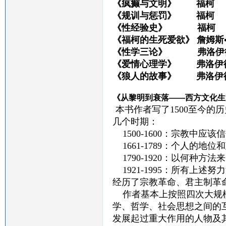
《疯癫与文明》 福柯
《规训与惩罚》 福柯
《性经验史》 福柯
《福柯的生死爱欲》 詹姆斯
《性学三论》 弗洛伊
《爱情心理学》 弗洛伊
《狼人的故事》 弗洛伊
《从黎明到衰落——西方文化生
本书作者写了1500至今的历
几个时期：
1500-1600：宗教中应该
1661-1789：个人的地位
1790-1920：以何种方
1921-1995：所有上述努
经历了宗教革命、君主制革
作者基本上按照四次大规模
学、哲学、社会思想之间的
发展起过重大作用的人物及