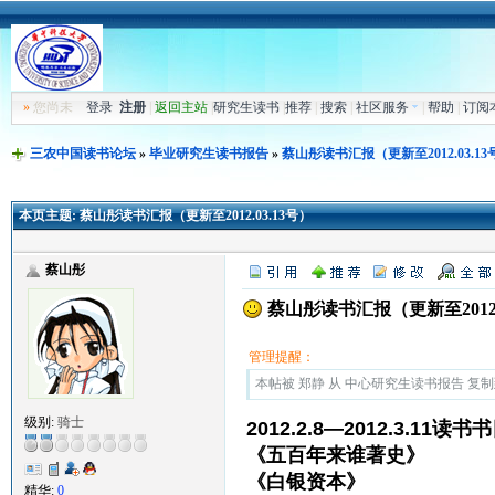
»
您尚未
登录
注册
|
返回主站
|
研究生读书
|
推荐
|
搜索
|
社区服务
|
帮助
|
订阅
三农中国读书论坛
»
毕业研究生读书报告
»
蔡山彤读书汇报（更新至2012.03.13
本页主题:
蔡山彤读书汇报（更新至2012.03.13号）
蔡山彤
蔡山彤读书汇报（更新至2012.0
管理提醒：
本帖被 郑静 从 中心研究生读书报告 复制到本区
级别:
骑士
2012.2.8—2012.3.11读书
《五百年来谁著史》 
《白银资本》 贡德·
精华:
0