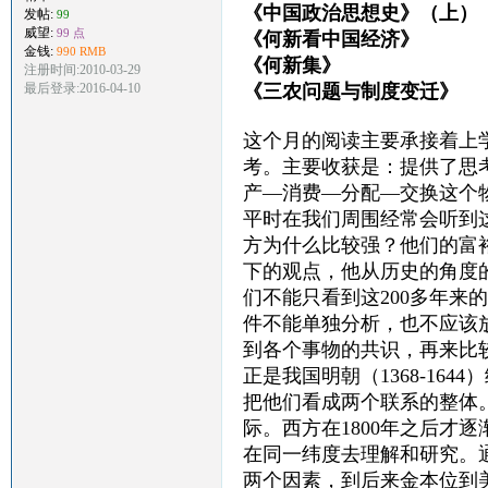
《中国政治思想史》（上
发帖:
99
威望:
99 点
《何新看中国经济》
金钱:
990 RMB
《何新集》 何
注册时间:2010-03-29
最后登录:2016-04-10
《三农问题与制度变迁》
这个月的阅读主要承接着上
考。主要收获是：提供了思
产—消费—分配—交换这个
平时在我们周围经常会听到
方为什么比较强？他们的富
下的观点，他从历史的角度
们不能只看到这200多年
件不能单独分析，也不应该
到各个事物的共识，再来比较其
正是我国明朝（1368-16
把他们看成两个联系的整体。漫
际。西方在1800年之后才
在同一纬度去理解和研究。
两个因素，到后来金本位到