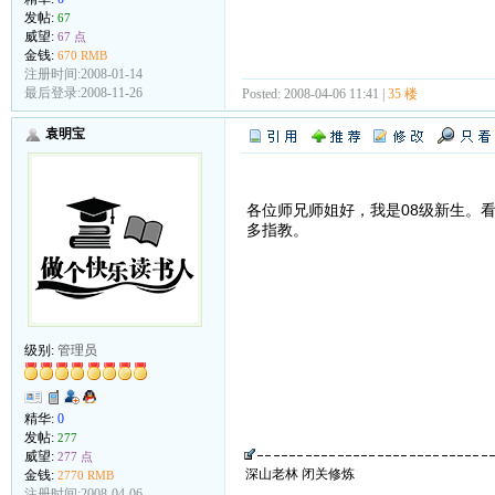
发帖:
67
威望:
67 点
金钱:
670 RMB
注册时间:2008-01-14
最后登录:2008-11-26
Posted: 2008-04-06 11:41 |
35 楼
袁明宝
各位师兄师姐好，我是08级新生。
多指教。
级别:
管理员
精华:
0
发帖:
277
威望:
277 点
深山老林 闭关修炼
金钱:
2770 RMB
注册时间:2008-04-06