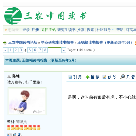
»
您尚未
登录
注册
|
返回主站
|
研究生读书
|
推荐
|
搜索
|
社区服务
|
帮助
|
订阅
三农中国读书论坛
»
毕业研究生读书报告
»
王德福读书报告（更新至09年5月）
Pages: ( 4/14 total )
«
1
2
3
5
6
7
8
»
4
本页主题:
王德福读书报告（更新至09年5月）
陈锋
读万卷书，行千里路！
是啊，这叫前有狼后有虎，不小心就
级别:
管理员