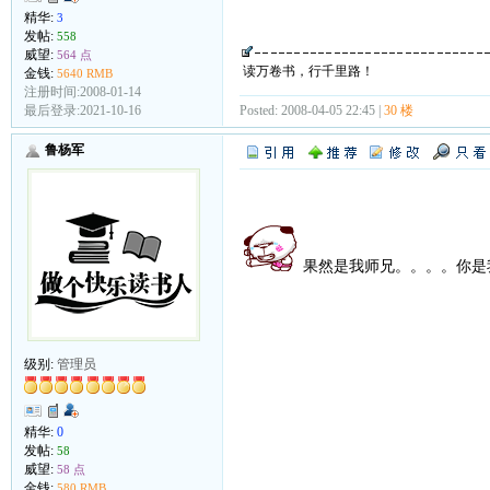
精华:
3
发帖:
558
威望:
564 点
读万卷书，行千里路！
金钱:
5640 RMB
注册时间:2008-01-14
Posted: 2008-04-05 22:45 |
30 楼
最后登录:2021-10-16
鲁杨军
果然是我师兄。。。。你是
级别:
管理员
精华:
0
发帖:
58
威望:
58 点
金钱:
580 RMB