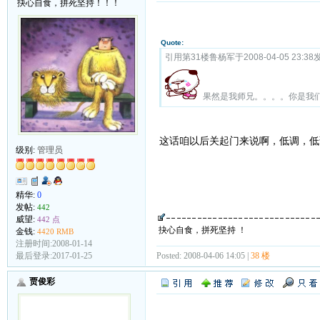
抉心自食，拼死坚持！！！
Quote:
引用第31楼鲁杨军于2008-04-05 23:38
果然是我师兄。。。。你是我
这话咱以后关起门来说啊，低调，低
级别:
管理员
精华:
0
发帖:
442
威望:
442 点
抉心自食，拼死坚持 ！
金钱:
4420 RMB
注册时间:2008-01-14
Posted: 2008-04-06 14:05 |
38 楼
最后登录:2017-01-25
贾俊彩