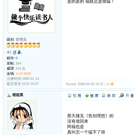
是的是的 福娃总是很猛！
级别:
管理员
精华:
0
发帖:
314
威望:
314 点
金钱:
3140 RMB
注册时间:2008-01-14
最后登录:2018-10-07
Posted: 2008-04-06 10:35 |
33 楼
程祖英
那天撞见《告别理想》的
没有借回来
阿福也是
真叫怎一个猛字了得