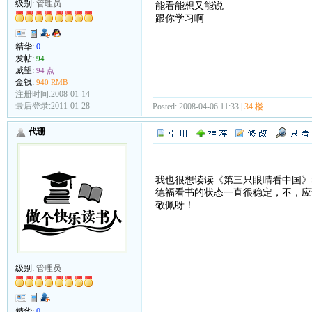
级别:
管理员
能看能想又能说
跟你学习啊
精华:
0
发帖:
94
威望:
94 点
金钱:
940 RMB
注册时间:2008-01-14
最后登录:2011-01-28
Posted: 2008-04-06 11:33 |
34 楼
代珊
我也很想读读《第三只眼睛看中国》
德福看书的状态一直很稳定，不，应
敬佩呀！
级别:
管理员
精华:
0