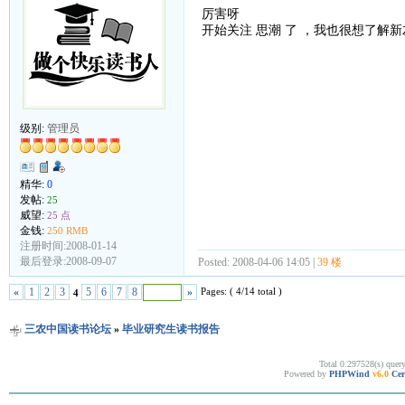
厉害呀
开始关注 思潮 了 ，我也很想了解
级别:
管理员
精华:
0
发帖:
25
威望:
25 点
金钱:
250 RMB
注册时间:2008-01-14
最后登录:2008-09-07
Posted: 2008-04-06 14:05 |
39 楼
Pages: ( 4/14 total )
«
1
2
3
5
6
7
8
»
4
三农中国读书论坛
»
毕业研究生读书报告
Total 0.297528(s) quer
Powered by
PHPWind
v6.0
Cer