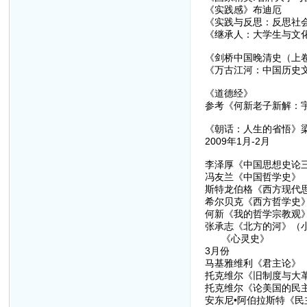
《实践感》布迪厄
《实践与反思：反思社
《继承人：大学生与文
《剑桥中国晚清史（上
《万古江河：中国历史
《道德经》
参考《何新老子新解：
《朝话：人生的省悟》梁
2009年1月-2月
李泽厚《中国思想史论
冯友兰《中国哲学史》
斯特龙伯格《西方现代
希尔贝克《西方哲学史
何新《我的哲学宗教观
张承志《北方的河》（
《心灵史》
3月份
马基雅维利《君主论》
托克维尔《旧制度与大
托克维尔《论美国的民
安东尼•阿伯拉斯特《民