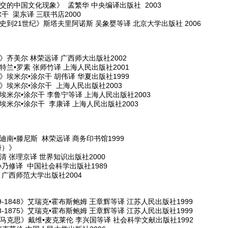
交的中国文化现象》 孟繁华 中央编译出版社 2003
干 渠东译 三联书店2000
到21世纪》斯塔夫里阿诺斯 吴象婴等译 北京大学出版社 2006
齐美尔 林荣远译 广西师大出版社2002
兰•罗素 张师竹译 上海人民出版社2001
埃米尔•涂尔干 胡伟译 华夏出版社1999
》埃米尔•涂尔干 上海人民出版社2003
米尔•涂尔干 李鲁宁等译 上海人民出版社2003
米尔•涂尔干 李康译 上海人民出版社2003
南•滕尼斯 林荣远译 商务印书馆1999
册）》
 张理京译 世界知识出版社2000
乃修译 中国社会科学出版社1989
广西师范大学出版社2004
-1848》艾瑞克•霍布斯鲍姆 王章辉等译 江苏人民出版社1999
-1875》艾瑞克•霍布斯鲍姆 王章辉等译 江苏人民出版社1999
马克思》戴维•麦克莱伦 李兴国等译 社会科学文献出版社1992