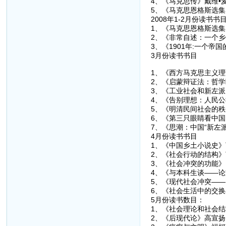
4、《马克思传》戴维•麦
5、《马克思恩格斯选集（
2008年1-2月份读书书
1、《马克思恩格斯选集
2、《非常自述：一个
3、《1901年:一个帝
3月份读书书目
1、《西方马克思主义理
2、《启蒙辩证法：哲学
3、《工业社会和新左派
4、《告别理想：人民公
5、《明清民间社会的秩
6、《第三只眼睛看中国
7、《思潮：中国“新左派
4月份读书书目
1、《中国乡土小说史》丁
2、《社会行动的结构》T
3、《社会冲突的功能》L
4、《与本科生谈——论
5、《现代社会冲突——
6、《社会生活中的交换与
5月份读书数目：
1、《社会理论和社会
2、《后现代论》高宣扬