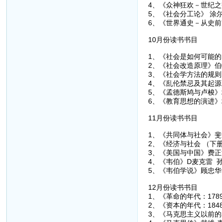
4、《众神狂欢－世纪之
5、《社会分工论》 涂尔
6、《世界通史－从史前史
10月份读书书目
1、《社会是如何可能的》
2、《社会改造原理》伯特
3、《社会学方法的规则》
4、《乱伦禁忌及其起源
5、《孟德斯鸠与卢梭》埃
6、《教育思想的演进》埃
11月份读书书目
1、《共同体与社会》斐迪
2、《经济与社会 （下
3、《美国与中国》费正清
4、《韦伯》D麦克雷 孙
5、《韦伯学说》顾忠华 
12月份读书书目
1、《革命的年代：1789
2、《资本的年代：1848
3、《马克思主义以前的