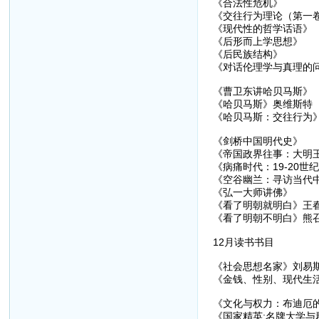
《合法性危机》
《交往行为理论（第一
《现代性的哲学话语》
《后形而上学思想》
《后民族结构》
《对话伦理学与真理的
《曹卫东讲哈贝马斯》
《哈贝马斯》奥维斯特
《哈贝马斯：交往行为
《剑桥中国明代史》
《帝国政界往事：大明
《病痛时代：19-20世
《空谷幽兰：寻访当代
《弘一大师讲佛》
《看了明朝就明白》王
《看了明朝不明白》熊
12月读书书目
《社会思想名家》刘易斯
《金钱、性别、现代生
《文化与权力：布迪厄的
《国家精英:名牌大学与