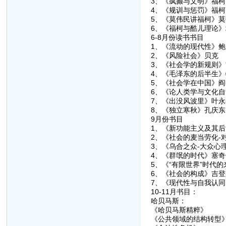
3、《疯癫与文明》福柯
4、《规训与惩罚》福柯
5、《莫伟民讲福柯》莫
6、《福柯与酷儿理论》
6-8月份读书书目
1、《流动的现代性》鲍
2、《风险社会》贝克
3、《社会学的新规则》
4、《毛泽东的后半生》
5、《社会学在中国》阎
6、《论人类学与文化
7、《出没风波里》叶永
8、《独立寒秋》孔庆东
9月份书目
1、《新功能主义及其
2、《社会的麦当劳化-
3、《乌合之众-大众心
4、《群氓的时代》塞奇
5、《“有限世界”时代
6、《社会的构成》吉登
7、《现代性与自我认
10-11月书目：
哈贝马斯：
《哈贝马斯精粹》
《公共领域的结构转型