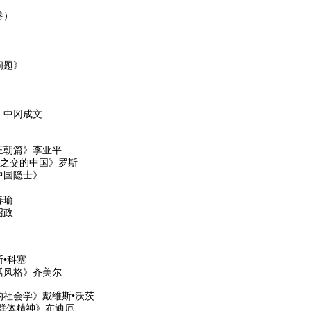
卷）
问题》
》中冈成文
王朝篇》李亚平
纪之交的中国》罗斯
中国隐士》
春瑜
召政
•科塞
活风格》齐美尔
社会学》戴维斯•沃茨
群体精神》布迪厄