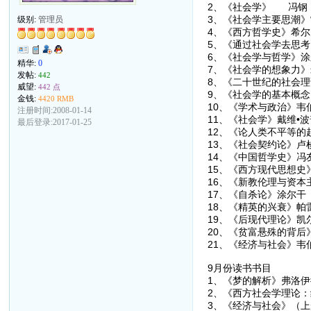
2、《社会学》 冯钢
3、《社会学主要思潮》
级别:
管理员
4、《西方哲学史》希尔
5、《通过社会学去思考
6、《社会学与哲学》涂
精华:
0
7、《社会学的想象力》
发帖:
442
8、《二十世纪的社会理
威望:
442 点
9、《社会学的基本概念
金钱:
4420 RMB
10、《学术与政治》韦
注册时间:2008-01-14
11、《社会学》戴维•
最后登录:2017-01-25
12、《论人类不平等的
13、《社会契约论》卢
14、《中国哲学史》冯
15、《西方现代思想史
16、《新教伦理与资本
17、《自杀论》涂尔干
18、《精英的兴衰》帕
19、《后现代理论》凯
20、《贫富悬殊的背后
21、《经济与社会》韦
9月份读书书目
1、《梦的解析》弗洛伊德
2、《西方社会学理论：
3、《经济与社会》（上