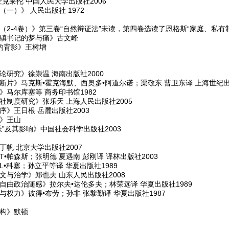
克莱伦 中国人民大学出版社2006
一）》 人民出版社 1972
目
（2-4卷）》第三卷“自然辩证法”未读，第四卷选读了恩格斯“家庭、私有
乡镇书记的梦与痛》古文峰
国的背影》王树增
论研究》徐崇温 海南出版社2000
断片》马克斯•霍克海默、西奥多•阿道尔诺；渠敬东 曹卫东译 上海世纪出版
》马尔库塞等 商务印书馆1982
社制度研究》张乐天 上海人民出版社2005
序》王日根 岳麓出版社2003
》王山
”及其影响》中国社会科学出版社2003
帆 北京大学出版社2007
•帕森斯；张明德 夏遇南 彭刚译 译林出版社2003
•科塞；孙立平等译 华夏出版社1989
文与治学》郑也夫 山东人民出版社2008
自由政治随感》拉尔夫•达伦多夫；林荣远译 华夏出版社1989
权力》彼得•布劳；孙非 张黎勤译 华夏出版社1987
结构》默顿