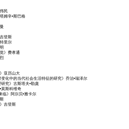
伟民
塔姆辛•斯巴格
曼
吉登斯
特里尔
明
自觉》费孝通
烈
后》亚历山大
对变化中的当代社会生活特征的研究》乔治•瑞泽尔
理研究》古斯塔夫•勒庞
•莫斯科维奇
的来临》阿尔贝•雅卡尔
斯
同》吉登斯
》