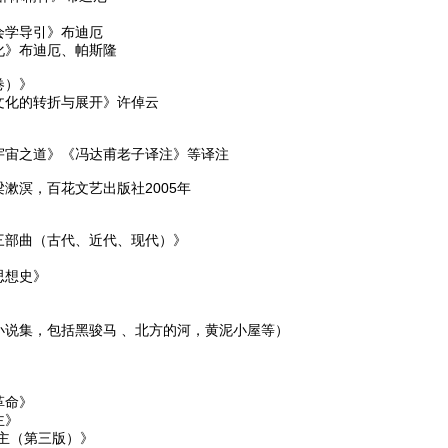
会学导引》布迪厄
化》布迪厄、帕斯隆
卷）》
文化的转折与展开》许倬云
宇宙之道》《冯达甫老子译注》等译注
漱溟，百花文艺出版社2005年
三部曲（古代、近代、现代）》
思想史》
》
》
小说集，包括黑骏马 、北方的河，黄泥小屋等）
革命》
主》
主（第三版）》