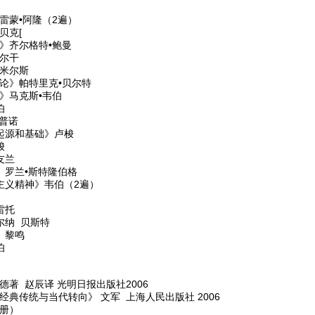
雷蒙•阿隆（2遍）
贝克[
》齐尔格特•鲍曼
尔干
米尔斯
论》帕特里克•贝尔特
》马克斯•韦伯
伯
波普诺
起源和基础》卢梭
梭
友兰
》罗兰•斯特隆伯格
主义精神》韦伯（2遍）
雷托
尔纳 贝斯特
》黎鸣
伯
著 赵辰译 光明日报出版社2006
经典传统与当代转向》 文军 上海人民出版社 2006
册）