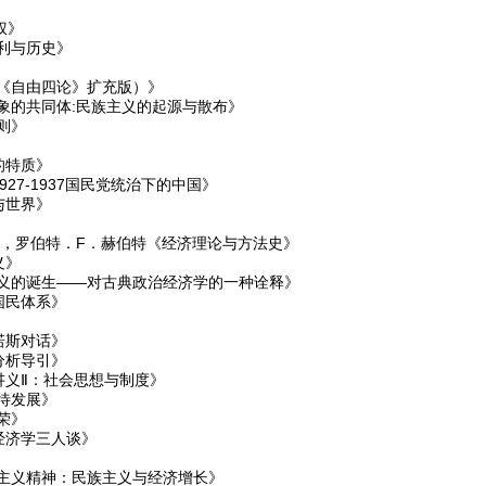
权》
利与历史》
（《自由四论》扩充版）》
象的共同体:民族主义的起源与散布》
则》
的特质》
27-1937国民党统治下的中国》
与世界》
德，罗伯特．F．赫伯特《经济理论与方法史》
义》
主义的诞生——对古典政治经济学的一种诠释》
国民体系》
诺斯对话》
分析导引》
讲义Ⅱ：社会思想与制度》
待发展》
荣》
经济学三人谈》
》
本主义精神：民族主义与经济增长》