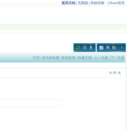
返回主站
|
无图版
|
风格切换
|
Home首页
打印
|
加为IE收藏
|
复制链接
|
收藏主题
|
上一主题
|
下一主题
小
中
大