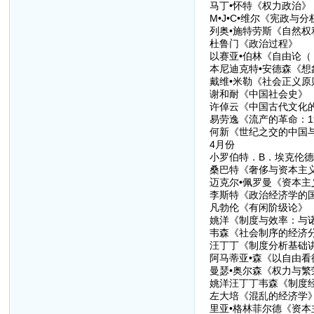
马丁•怀特《权力政治》
M•J•C•维尔《宪政与分
列奥•施特劳斯《自然权
杜鲁门《政治过程》
以赛亚•伯林《自由论
本尼迪克特•安德森《想
戴维•米勒《社会正义原
谢和耐《中国社会史》
许倬云《中国古代文化
易劳逸《流产的革命：19
何新《世纪之交的中国
4月份
小罗伯特．B．埃克伦
桑巴特《奢侈与资本主
迈克尔•佩罗曼《资本
李斯特《政治经济学的
凡勃伦《有闲阶级论》
姚洋《制度与效率：与
韦森《社会制序的经济
汪丁丁《制度分析基础
阿马蒂亚•森《以自由看
曼瑟•奥尔森《权力与繁
姚洋汪丁丁韦森《制度
左大培《混乱的经济学
里亚•格林菲尔德《资