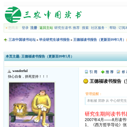
»
您尚未
登录
注册
|
返回主站
|
研究生读书
|
推荐
|
搜索
|
社区服务
|
帮助
|
订阅
三农中国读书论坛
»
毕业研究生读书报告
»
王德福读书报告（更新至09年5月）
本页主题:
王德福读书报告（更新至09年5月）
wonderful
抉心自食，拼死坚持！！！
王德福读书报告（更
管理提醒：
本帖被 郑静 从 中心研究生读
研究生期间读书书
2007年4月——8月读
1、《西方哲学导论》张