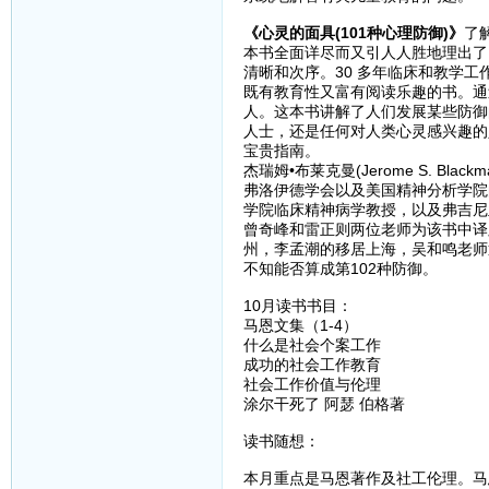
《心灵的面具(101种心理防御)》
了
本书全面详尽而又引人人胜地理出了
清晰和次序。30 多年临床和教学
既有教育性又富有阅读乐趣的书。通
人。这本书讲解了人们发展某些防御
人士，还是任何对人类心灵感兴趣的
宝贵指南。
杰瑞姆•布莱克曼(Jerome S. 
弗洛伊德学会以及美国精神分析学院
学院临床精神病学教授，以及弗吉尼
曾奇峰和雷正则两位老师为该书中译
州，李孟潮的移居上海，吴和鸣老师
不知能否算成第102种防御。
10月读书书目：
马恩文集（1-4）
什么是社会个案工作
成功的社会工作教育
社会工作价值与伦理
涂尔干死了 阿瑟 伯格著
读书随想：
本月重点是马恩著作及社工伦理。马