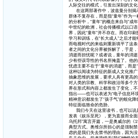
人际交往的模式，引发出深刻的文化
在这两部著作中，波兹曼分别揭示了
群体不复存在，而是指“童年”作为
的分析中，“童年”的概念来自与“成
中世纪的欧洲，社会传播模式以口语
界，因此“童年”并不存在。而在印
学习和训练，在“长大成人”之后才
而电视时代的来临则重新填平了这条
者之间的文化分界被拆解了，于是，
消逝而担忧呢？或者说，童年的消逝
少有些误导性的书名所掩盖了。他的
忧虑主要不在于“童年的消逝”，而是
这种以阅读为特征的新成人文化推广
抽象思维的发展，要求人具有更高的
对人类的宗教、科学和政治等多个方
界在形式和内容上都发生了变化，不
指出——也可以表述为“电子信息环
精神意识都发生了“孩子气”的蜕化
特征面临致命的危胁。
我们今天在这里读书，也可以说是对
发表《娱乐至死》，更为直接而全面
乌托邦”寓言开篇，一是奥威尔的《
典型方式。奥维尔所担心的是强制禁
虑的是我们失去禁书的理由，因为没