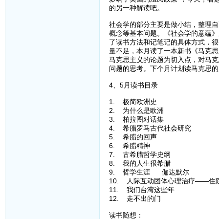
的另一种解读吧。
社会学的部分主要是做小结，整理自
概念等基本问题。《社会学的意蕴》
了读书方法和记笔记的具体方式，很
量不足，本月读了一本新书《马克思
马克思主义的论题为切入点，对马克
问题的思考。下个月计划读马克思的
4、5月读书目录
1. 极简欧洲史
2. 为什么是欧洲
3. 柏拉图对话集
4. 希腊罗马古代社会研究
5. 希腊的回声
6. 希腊精神
7. 古希腊哲学史纲
8. 我的人生很希腊
9. 哲学生涯 伽达默尔
10. 人际互动团体心理治疗——住
11. 我们台湾这些年
12. 走不出的门
读书随想：