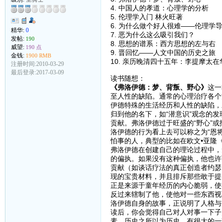
4. 中国人的孝道：心理学的分析
5. 伦理学入门 林火旺著
6. 为什么做个好人很难——伦理学
精华:
0
7. 恶为什么这么吸引我们？
发帖:
190
8. 思想的谱系：西方思想的左与右
威望:
190 点
9. 晋回忆——人文中国的历史之旅
金钱:
1900 RMB
10. 亲历晚清四十五年：李提摩太
注册时间:2010-03-29
最后登录:2017-03-09
读书随想：
《弗洛伊德：梦、背叛、野心》
这一
至人性的缺陷。通常的心理治疗各个
伊德特殊的生活经历和人性的缺陷，
归到他的名下，如“潜意识”观念的发
贡献。弗洛伊德过于旺盛的“野心”
洛伊德的行为看上去可以称之为“恩
怕事的人，典型的比如在欧文•亚隆
弗洛伊德在创建自己的理论过程中，
的偏执。如果没有这种偏执，他也许
贡献（如谈话疗法的真正创造者约瑟
现的宝贵材料，并且排斥那些敢于提
正是来源于童年经历的内心脆弱，使
反过来辖制了他，使他对一些东西视
洛伊德自身的故事，正说明了人格与
读后，你会觉得自己对人对事一下子
素。历史之所以为历史，有很大的一