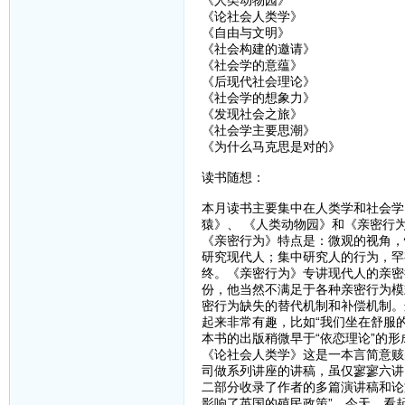
《人类动物园》
《论社会人类学》
《自由与文明》
《社会构建的邀请》
《社会学的意蕴》
《后现代社会理论》
《社会学的想象力》
《发现社会之旅》
《社会学主要思潮》
《为什么马克思是对的》
读书随想：
本月读书主要集中在人类学和社会学
猿》、 《人类动物园》和《亲密行
《亲密行为》特点是：微观的视角，
研究现代人；集中研究人的行为，罕
终。《亲密行为》专讲现代人的亲密
份，他当然不满足于各种亲密行为模
密行为缺失的替代机制和补偿机制。
起来非常有趣，比如“我们坐在舒服
本书的出版稍微早于“依恋理论”的
《论社会人类学》这是一本言简意赅
司做系列讲座的讲稿，虽仅寥寥六讲
二部分收录了作者的多篇演讲稿和论
影响了英国的殖民政策”，今天，看