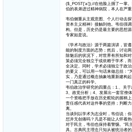
($_POST[’a’]);//在他
伯的表弟进过精神病院，本人在严重
韦伯侧重从主观意图、个人行动去探
资本主义精神》接触到他。韦伯强调
构。但是，历史仍是最主要的思想源
专家如是说。
《学术与政治》源于两篇演讲，皆遵
能的制度方面的态势；然后，讨论两
除魅后的状况下，对世界有所知和对
策必须完全独立于或依赖于学术，而
全决定。同时，学术必须独立于政治
的要义，可以用一句话来做总括：“
实，乃是通过概念抽象地重新建构起
一门真正的科学。
韦伯政治学研究的四重点：1.、关
3、政党分析；4、发展出一套官僚
一个资格把手放在历史舵轮的握柄上
责任感代表对这件事的坚持；判断力
离。
当谈到以学术为志业时，韦伯说：你
怼并无创痛吗？凡是不能让人怀着热
对于民主，韦伯也保持着警惕。“民
具。古典民主理念只知从被统治者的