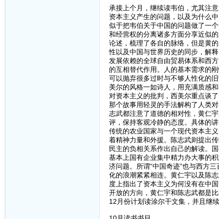
承接上个月，继续读韦伯，尤其注意
资本主义产生的问题，以及为什么中
似于把韦伯关于中国的问题做了一个
和经营权的分离诸多方面分享近似的
论述，梳理了各自的脉络，但是黄的
性以及中国与世界历史的同步，解释
发展依赖的全球自由贸易体系和西方
的互相替代作用。人的基本需求的刚
可以抛弃很多过时与不够人性化的旧
美尔的风格一如诗人，用充满质感和
对资本主义的批判，西美尔重点谈了
那个故事用轻灵的手法解构了人类对
志武都注意了道德的相对性，黄仁宇
评，保持客观冷静的态度。具体的讲
传统的农业国家与一个现代资本主义
着精神力量和外援。陈志武则提出传
民主的负相关系作出自己的解读。国
基本上国有企业集中精力办大事的积
济问题。所谓“中国奇迹”也与西方
化的浪潮紧紧相连。黄仁宇以及陈志
度上指出了资本主义为何没有在中国
开放的方向，黄仁宇和陈志武都是比
12月份计划读涂尔干文集，并且继
10月读书书目