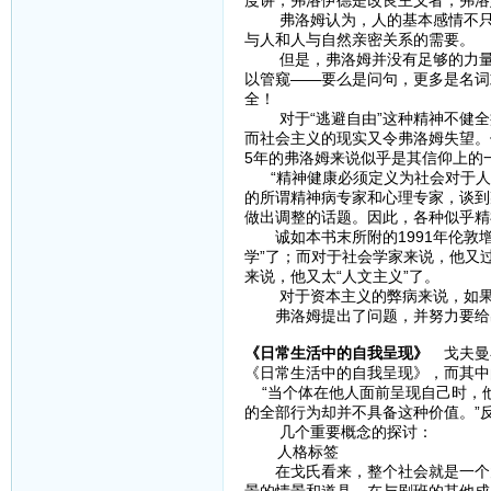
度讲，弗洛伊德是改良主义者，弗洛
弗洛姆认为，人的基本感情不只来
与人和人与自然亲密关系的需要
但是，弗洛姆并没有足够的力量找
以管窥——要么是问句，更多是名词
全！
对于“逃避自由”这种精神不健全
而社会主义的现实又令弗洛姆失望。
5年的弗洛姆来说似乎是其信仰上的
“精神健康必须定义为社会对于人
的所谓精神病专家和心理专家，谈到
做出调整的话题。因此，各种似乎
诚如本书末所附的1991年伦敦增
学”了；而对于社会学家来说，他又过
来说，他又太“人文主义”了。
对于资本主义的弊病来说，如果马
弗洛姆提出了问题，并努力要给出
《日常生活中的自我呈现》
戈夫曼在
《日常生活中的自我呈现》，而其中
“当个体在他人面前呈现自己时，
的全部行为却并不具备这种价值。”
几个重要概念的探讨：
人格标签
在戈氏看来，整个社会就是一个大