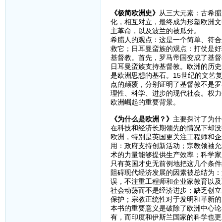
《极简欧洲史》
从三大元素：古希腊
化，相互对立，最终成为形塑欧洲文
主革命，以及波兰的被瓜分。
希腊人的观点：这是一个简单、符合
救它；日耳曼蛮族的观点：打仗是好
基督教。首先，罗马帝国变成了基督
日耳曼蛮族支持基督教。欧洲的历史
是欧洲思想的基石。15世纪的文艺复
点的颠覆，分别证明了基督教不是罗
理性、科学、进步的现代社会。权力
欧洲崛起的重要背景。
《为什么是欧洲？》
主要探讨了为什
在科技和经济长期领先的情况下却没
欧洲，特别是英国更关注工程师和企
用：政府支持创新活动；宗教领袖允
术的力量能够提供生产效率；科学家
只有英国才史无前例地把这几个条件
阻碍现代经济发展的因素被总结为：
误，不注重工程师和企业家教育以及
社会动荡而不是经济进步；缺乏创立
保护；宗教正统性对于发明和革新的
本书的重要意义是破除了欧洲中心论
有，而印度和伊斯兰国家的科学也更