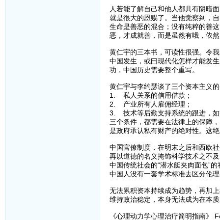
人若能了解自己和他人都具有阴暗面
就是很大的恩赐了。当他觉察到，自
生命是善恶的混合；没有纯粹的善这
恶，才成就善，而是虽然有哦，依然
黄仁宇的三本书，可读性很强。令我
中国发生，或曰现代化怎样才能发生
功，中国历史需要整个重写。
黄仁宇与李约瑟谈了三个资本主义的
1. 私人关系的信用借款；
2. 产业所有人雇佣经理；
3. 技术等后勤支持系统的跟进，
三个条件，都需要在法律上的保障，
是政府承认私有财产的绝对性。这绝
中国官僚制度，在明末之后和西欧社
再以道德的名义掩饰科学技术之不及
中国传统社会的“潜水艇夹肉面包”
中国人没有一套学术标准去区分伦理
无法累积资本持续成为趋势，再加上
维持政治稳定，本身无法成为在本质
《心理动力学心理治疗简明指南》 Fo