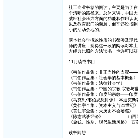
社工专业书籍的阅读，主要是为了在
个清晰的路径来。总体来讲，中国大
减轻社会压力方面的功能和作用认识
以及教育部门的懈怠，似乎还没找到
小的活动余地的。
两本社会学概论性质的书都涉及现代
师的讲座，觉得这一段的阅读对本土
方经典比照的方法读书，也许可以获
11月读书书目
《韦伯作品集：非正当性的支配——
《韦伯作品集：社会学的基本概念》
《韦伯作品集：法律社会学》
《韦伯作品集：中国的宗教 宗教与
《韦伯作品集：印度的宗教——印度
《马克思•韦伯思想肖像》 本迪克斯著
《黄仁宇全集：资本主义与21世纪》
《黄仁宇全集：大历史不会萎缩》 九
《陈志武谈经济》 山西经济出
《金钱、性别、现代生活风格》 西美尔
读书随想