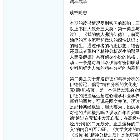
精神病学
读书随想
本期的读书情况受到实习的影响，三
以上书目大致分三大类：第一类是与
泣》、《我的病人弗洛伊德》，前两
治疗的基本流程和做法的感性认识；
的诞生。通过作者的巧思妙想，结合
还原或者重构了精神分析诞生的那灵
人弗洛伊德》具有侦探小说的风格，
动，一条是对与弗洛伊德有密切联系
史料和鲜为人知的精神分析的内幕和
第二类是关于弗洛伊德和精神分析的
伊德传记。倡导“精神分析的文化史
克•德•贝格著，是一本偶然发现的
伊德的把握远远超过心理学和医学界
新鲜的图片，可说是图文并茂。误读
是那种离经叛道，胆大妄为，如洪水
对他的片面概括吗？误读百年而兴味
德“通过在无私中发现自私，在高级
泾渭分明的二元划分。正是这样的二
义”的内容相互印证。《文学文本的
《当你“被”精神分析之后》是施琪