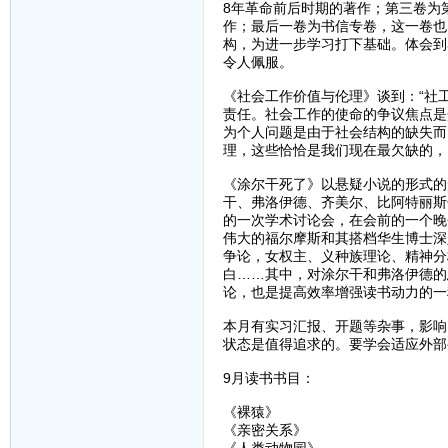
8年革命前后时期的著作；第三卷为
作；最后一卷为书信专卷，这一卷也
构，为进一步学习打下基础。体会到
令人佩服。
《社会工作价值与伦理》谈到：“社
责任。社会工作的使命的争议焦点是
为个人问题是由于社会结构的缺失而
理，这些恰恰是我们现在最欠缺的，
《涂尔干死了》以悬疑小说的形式的
干、弗洛伊德、齐美尔、比阿特丽斯
的一次学术讨论会，在会前的一个晚
伟大的福尔摩斯和其搭档华生博士深
争论，女权主、义种族理论、精神分
白……其中，对涂尔干和弗洛伊德的
论，也是提高效率增强读书动力的一
本月有实习汇报、开题等杂事，影响
状态是值得追求的。要学会适应外部
9月读书书目：
《裸猿》
《亲密关系》