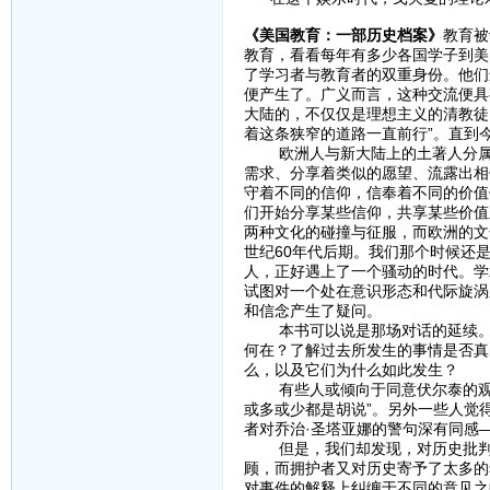
《美国教育：一部历史档案》
教育被
教育，看看每年有多少各国学子到美
了学习者与教育者的双重身份。他们
便产生了。广义而言，这种交流便具
大陆的，不仅仅是理想主义的清教徒
着这条狭窄的道路一直前行”。直到
欧洲人与新大陆上的土著人分属不
需求、分享着类似的愿望、流露出相
守着不同的信仰，信奉着不同的价值
们开始分享某些信仰，共享某些价值
两种文化的碰撞与征服，而欧洲的文
世纪60年代后期。我们那个时候还
人，正好遇上了一个骚动的时代。学
试图对一个处在意识形态和代际旋涡
和信念产生了疑问。
本书可以说是那场对话的延续。贯
何在？了解过去所发生的事情是否真
么，以及它们为什么如此发生？
有些人或倾向于同意伏尔泰的观点—
或多或少都是胡说”。另外一些人觉
者对乔治·圣塔亚娜的警句深有同感
但是，我们却发现，对历史批判最
顾，而拥护者又对历史寄予了太多的
对事件的解释上纠缠于不同的意见之