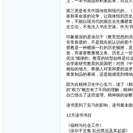
上，一本书就这样积累起来，而且大
第三类是有关中国传统和现代的，《
派和革命派的论争，让我体悟到历史
中，不能以现当代的观念去生搬硬套
念立论，不免沦入书生空谈。作为“
印象最深的是涂尔干《教育思想的演
非常靠谱的，不是我先前认识的那个
督教是一种横插一杠的历史顿挫，是
发，而基督教重视义务。历史上一些
劣汰”规律的。教育的转型始终是社
会学家研究教育的原因吧！对照《中
相似的地方。希腊人对美和爱的追求
膏复制品的摹画，还是能感觉到维纳
因为在精神卫生中心实习，读了《精
的“权力”概念有了不同的理解，精
自己悟出了这些道理。精神病的诊断
读书受到了实习的影响，读书量未能
12月读书书目
《福柯与社会工作》
《涂尔干文集 乱伦禁忌及其起源》