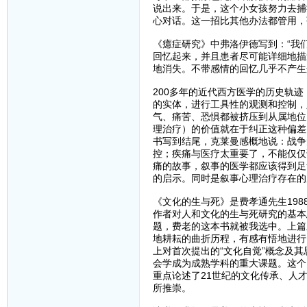
说出来。于是，这个小女孩努力去捕
心对话。这一招比其他办法都管用，
《癔症研究》中弗洛伊德写到：“我
回忆起来，并且患者尽可能详细地描
地消失。不带感情的回忆几乎不产生
200多年的近代西方医学的历史轨
的实体，进行工具性的观测和控制，
气、痛苦、恐惧都被挤压到从属地位
理治疗）的价值就在于纠正这种偏差
书写到结尾，克莱曼感概地说：战争
控；疾痛与医疗太重要了，不能仅仅
痛的故事，叙事的医学都应该得到足
的启示。同时是叙事心理治疗存在的
《文化的生与死》是费孝通先生198
作者对人和文化的生与死研究的基本
题，费老的这本书就被我选中。上篇
地耕耘的曲折历程，有感有悟地进行
上对首次提出的“文化自觉”概念及
会学成为成熟学科的重大课题。这个
重点论述了21世纪的文化传承、人
所推崇。