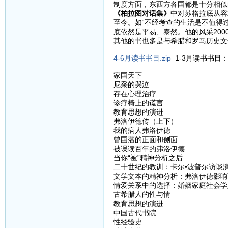
制度方面，东西方各国都是十分相似
《柏拉图对话集》
中对苏格拉底从容
至今。如“不经考查的生活是不值得
底依然是平易、泰然。他的风采200
其他的书也多是与希腊和罗马历史文
4-6月读书书目.zip
1-3月读书书目
家国天下
尼采的哭泣
存在心理治疗
诊疗椅上的谎言
教育思想的演进
弗洛伊德传（上下）
我的病人弗洛伊德
曾国藩的正面和侧面
被误读百年的弗洛伊德
当你“被”精神分析之后
二十世纪的教训：卡尔•波普尔访谈
文学文本的精神分析：弗洛伊德影响
情爱关系中的选择：婚姻家庭社会学
古希腊人的性与情
教育思想的演进
中国古代书院
性经验史