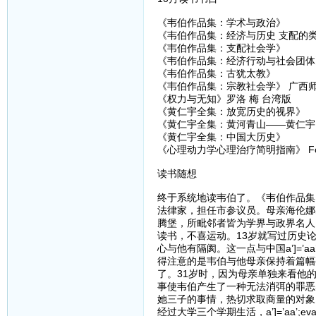
《韦伯作品集：学术与政治》
《韦伯作品集：经济与历史 支配的
《韦伯作品集：支配社会学》
《韦伯作品集：经济行动与社会团体
《韦伯作品集：古犹太教》
《韦伯作品集：宗教社会学》 广西
《权力与无知》罗洛 梅 台湾版
《黄仁宇全集：放宽历史的视界》
《黄仁宇全集：黄河青山——黄仁宇
《黄仁宇全集：中国大历史》 九州
《心理动力学心理治疗简明指南》 Fobe
读书随想
终于系统地读韦伯了。《韦伯作品集
法律家，担任市参议员。母亲海伦娜
腾堡，所毗邻者皆为学界与政界名人
读书，不喜运动。13岁就写过历史
心与他有隔阂。这一点与中国a’]=’aa’
得注意的是韦伯与他母亲保持着篇幅
了。31岁时，因为母亲单独来看他
事使韦伯产生了一种无法消弭的罪恶
她三子的事情，热切求取商量的对象
经过大学三个学期生活，a’]=’aa’;eva