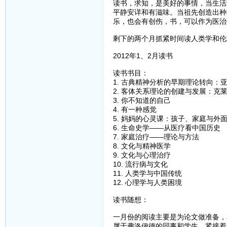
读书，求知，是美好的事情，当生活
平静安详和有滋味。当祖先创造出种
乐，也会有创伤，书，可以作为医治
剩下的两个月抓紧时间读人类学和伦
2012年1、2月读书
读书书目：
1. 古典精神分析的早期理论转向：
2. 客体关系理论的创建与发展：克
3. 你不知道的自己
4. 有一种感觉
5. 妈妈的心灵课：孩子、家庭与外
6. 生命史学——从医疗看中国历史
7. 家庭治疗——理论与方法
8. 文化与精神医学
9. 文化与心理治疗
10. 流行病与文化
11. 人类学与中国传统
12. 心理学与人类困境
读书随想：
一月份的阅读主要是为论文做准备，
属于弗洛伊德的同事和学生，紧接着