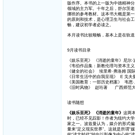
版作序。本书的上一版为中德精神分
领域的主力军。十年之后，舒尔茨老师
挪班的参考教材。这本书大概是第一
的原则和技术，是心理卫生与社会工
畅，建议初学者必读之。
本月读书比较顺畅，基本上是在轨道
9月读书目录
《娱乐至死》 《消逝的童年》尼尔·波
《韦伯作品集：新教伦理与资本主义精
《健全的社会》 埃里希·弗洛姆 
《日常生活中的自我呈现》 E 戈夫
《美国教育：一部历史档案》 韦恩·厄
《旧时风物》 赵珩著 广西师范
读书随想
《娱乐至死》 《消逝的童年》
这两
时，已经不见踪影！作者为纽约大学教
家之一。波兹曼认为，媒介的形式偏
量来“定义现实世界”。这就是所谓“
的“读文时代”转向以影像为中心的