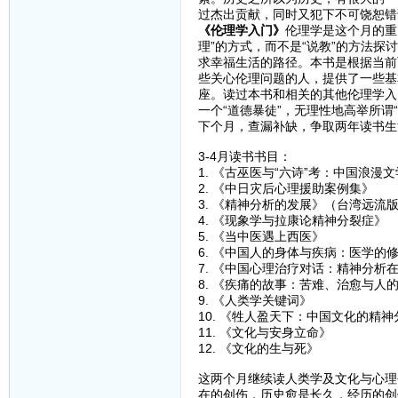
过杰出贡献，同时又犯下不可饶恕错
《伦理学入门》
伦理学是这个月的重
理”的方式，而不是“说教”的方法探
求幸福生活的路径。本书是根据当前
些关心伦理问题的人，提供了一些基
座。读过本书和相关的其他伦理学入
一个“道德暴徒”，无理性地高举所谓
下个月，查漏补缺，争取两年读书生
3-4月读书书目：
1. 《古巫医与“六诗”考：中国浪漫
2. 《中日灾后心理援助案例集》
3. 《精神分析的发展》（台湾远流
4. 《现象学与拉康论精神分裂症》
5. 《当中医遇上西医》
6. 《中国人的身体与疾病：医学的
7. 《中国心理治疗对话：精神分析
8. 《疾痛的故事：苦难、治愈与人
9. 《人类学关键词》
10. 《牲人盈天下：中国文化的精神
11. 《文化与安身立命》
12. 《文化的生与死》
这两个月继续读人类学及文化与心理
在的创伤，历史愈是长久，经历的创