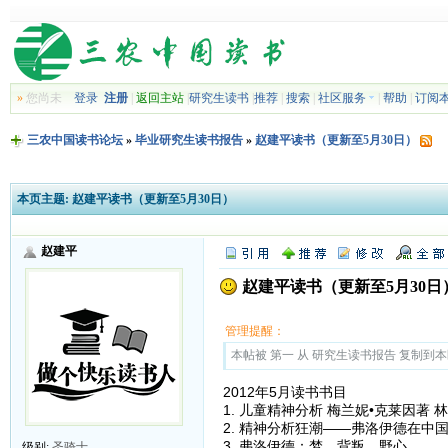
»
您尚未
登录
注册
|
返回主站
|
研究生读书
|
推荐
|
搜索
|
社区服务
|
帮助
|
订阅
三农中国读书论坛
»
毕业研究生读书报告
»
赵建平读书（更新至5月30日）
本页主题:
赵建平读书（更新至5月30日）
赵建平
赵建平读书（更新至5月30日
管理提醒：
本帖被 第一 从 研究生读书报告 复制到本区(2
2012年5月读书书目
1. 儿童精神分析 梅兰妮•克莱因著 
2. 精神分析狂潮——弗洛伊德在中
3. 弗洛伊德：梦、背叛、野心
级别:
圣骑士