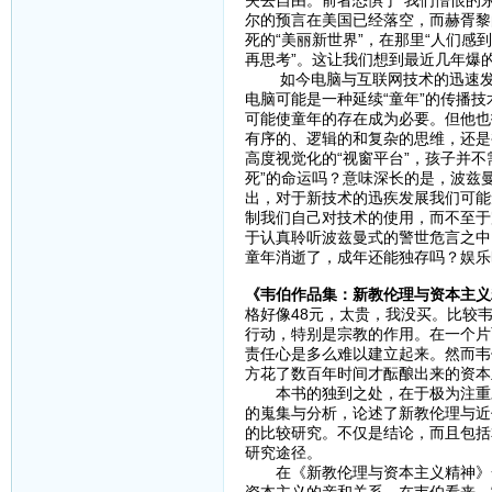
失去自由。前者恐惧于“我们憎恨的
尔的预言在美国已经落空，而赫胥黎
死的“美丽新世界”，在那里“人们
再思考”。这让我们想到最近几年爆
如今电脑与互联网技术的迅速发展
电脑可能是一种延续“童年”的传播
可能使童年的存在成为必要。但他也
有序的、逻辑的和复杂的思维，还是
高度视觉化的“视窗平台”，孩子并
死”的命运吗？意味深长的是，波兹
出，对于新技术的迅疾发展我们可能
制我们自己对技术的使用，而不至于
于认真聆听波兹曼式的警世危言之中
童年消逝了，成年还能独存吗？娱乐
《韦伯作品集：新教伦理与资本主义
格好像48元，太贵，我没买。比较
行动，特别是宗教的作用。在一个片
责任心是多么难以建立起来。然而韦
方花了数百年时间才酝酿出来的资本
本书的独到之处，在于极为注重对
的嵬集与分析，论述了新教伦理与近
的比较研究。不仅是结论，而且包括
研究途径。
在《新教伦理与资本主义精神》一