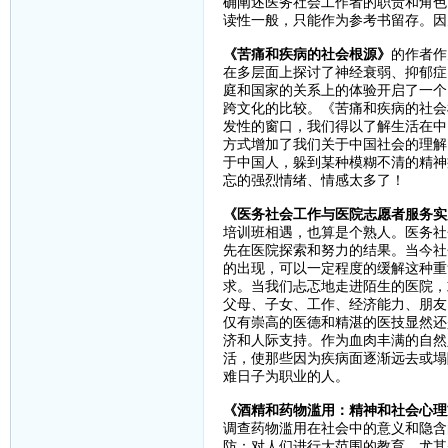
确阐述医务社会工作者的职责和角色
读性一般，只能作为参考书留存。因
《苦痛和疾病的社会根源》
的作者作
在多层面上探讨了神经衰弱、抑郁症
庭和国家的关系上的体验开启了一个
跨文化的比较。《苦痛和疾病的社会
发性的窗口，我们得以了解生活在中
方式增加了我们关于中国社会的理解
于中国人，躲到某种模糊不清的精神
忘的强烈情绪、情感太多了！
《医务社会工作与医院志愿者服务实
培训班相遇，也算是个熟人。医务社
先在医院探索和努力的结果。当今社
的出现，可以一定程度的缓解这种重
求。当我们忐忑地走进陌生的医院，
父母、子女、工作、经济能力、朋友
仅有崇高的医德和精湛的医技显然还
济和人际支持。作为血肉丰满的自然
活，使那些因为疾病面逐渐远去或塌
难日子为职业的人。
《酒精和药物滥用：精神和社会心理
调查药物滥用在社会中的意义和隐含
防：对人们进行大范围的教育，尤其