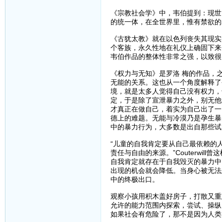
《宗教社会学》中，韦伯提到：现世
的统一体，在全世界里，惟有禁欲的
《古犹太教》就在以色列丧失其现实
个客族，永久性地在礼仪上确固下来
韦伯作品的整体性非常之强，以致很
《权力与无知》是罗洛 梅的作品，
无能的关系。这也从一个角度解释了
境，就是太多人觉得自己没有权力，
定，于是除了宣泄暴力之外，别无他
才真正在做自己，着实为自己出了一
德上的难题。无能与冷漠乃是孕生暴
中的暴力行为，大多数是出自那些试
“儿童的自我肯定要从自己最依赖的
责任与自由的来源。”Couterwill曾
自我肯定就存在于自我毁灭的暴力中
出现的机会就会降低。当身心被无法
中的终极出口。
观察小孩用积木盖好房子，打散又重
允许的能力范围内探索，尝试、操纵
如果社会有危险了，那不是因为人类