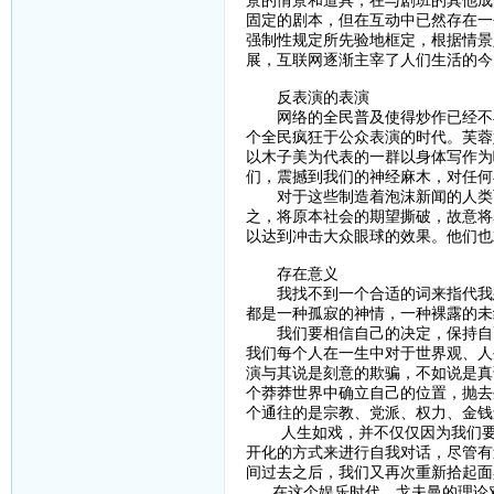
景的情景和道具，在与剧班的其他成
固定的剧本，但在互动中已然存在一
强制性规定所先验地框定，根据情景
展，互联网逐渐主宰了人们生活的今
反表演的表演
网络的全民普及使得炒作已经不再
个全民疯狂于公众表演的时代。芙蓉
以木子美为代表的一群以身体写作为
们，震撼到我们的神经麻木，对任何
对于这些制造着泡沫新闻的人类而
之，将原本社会的期望撕破，故意将
以达到冲击大众眼球的效果。他们也
存在意义
我找不到一个合适的词来指代我想
都是一种孤寂的神情，一种裸露的未
我们要相信自己的决定，保持自己
我们每个人在一生中对于世界观、人
演与其说是刻意的欺骗，不如说是真
个莽莽世界中确立自己的位置，抛去
个通往的是宗教、党派、权力、金钱
人生如戏，并不仅仅因为我们要在
开化的方式来进行自我对话，尽管有
间过去之后，我们又再次重新拾起面
在这个娱乐时代，戈夫曼的理论