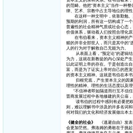
资本主义的亲和关系。在韦伯看来，
的范畴。他把“资本主义”当作一种
律、艺术、宗教中占主导地位的理性
在这样一种文明中，依靠勤勉、刻
预期的利润，所有这一切构成了一个
普遍性的社会精神气质或社会心态，
价值体系，驱动着人们按照合理化原
在韦伯看来，资本主义精神的产生
赎的并非全部世人，而只是其中的“
人的行为对于解救自己无能为力。
从表面上看，“预定论”的逻辑结果
为力，这就在新教徒的内心深处产生
以此证明上帝的存在。于是创造出自
富，而是为了证实上帝对自己的恩宠
的资本主义精神。这就是韦伯在本书
归根究底，产生资本主义的因素，
理性的精神、理性的生活态度以及理
“不信神者即如隔道而行互不信任
晋商发展过程中各地修建的关公庙，
读韦伯的过程中感到有必要把欧洲
则，难以理解书中涉及的许多名词和
何对我们的文化和经济发展做出本土
《健全的社会》
《逃避自由》发表1
会更加茫然。弗洛姆的勇敢在于挑起