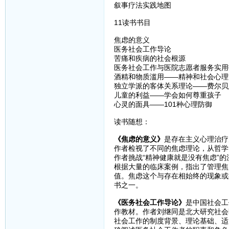
叙事疗法实践地图
11读书书目
焦虑的意义
医务社会工作导论
苦痛和疾病的社会根源
医务社会工作与医院志愿者服务实用
酒精和物质滥用——精神和社会心理
独立学派的客体关系理论——费尔贝
儿童的利益——学会如何尊重孩子
心灵的面具——101种心理防御
读书随想：
《焦虑的意义》
是存在主义心理治疗
作者检视了不同的焦虑理论，从哲学
作者挑战“精神健康就是没有焦虑”
根据大量的临床案例，指出了管理焦
值。焦虑这个与存在相始终的现象或
书之一。
《医务社会工作导论》
是中国社会工
作教材。作者刘继同是北大研究社会
社会工作的制度背景、理论基础、适