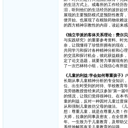
的生活方式上。戒毒所的工作经历告
泪，听到他们的生活经历的波折起伏
展现的主要预防模式是预防性教育，
便开始。也展现了在根除药物依赖这
的西方精神宗教性的内容，读起来感
《独立学派的客体关系理论：费尔贝
与实践研究》的重要参考资料。时光
奈，让我懂得了珍惜所拥有的现在，
共同学习和探讨各种精神分析和心理
的交流和探讨机会，彼此获益颇多，
定了论文选题，就要努力掌握现有的
了一次巴林特小组，让我信心有所提
《儿童的利益:学会如何尊重孩子》
长期从事儿童精神分析的专业知识，
位、出生时受到的对待、学校教育等
克劳德教授曾经来武汉参加“第一届
的情况，让我们觉得很神往。在本书
童的利益，反对一种因对儿童过度保
从和强制儿童效仿父母的做法。《儿
想：尊重儿童，就是在尊重人类！作
大师，拉康的同事及密友，在全世界
年。一生致力于儿童教育，及帮助父
系统地解答有关儿童教育的问题。