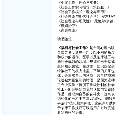
《个案工作：理论与实务》
《社会工作实习指导（第四版）》
《社会工作模式：理论与应用》
《社会理论与现代社会学》 安东尼•
《社会理论与现代性》 尼格尔•多德
《婚姻治疗》
《家庭理论》
读书随想
《福柯与社会工作》
是台湾心理出版
育督导者，聚在一起，以不同的角度
和权力的运作。医学以及临床社工与
施社会规训的领域。规训相当于惩戒
题的知识领域。在这里，知识仅仅是
经被社工的权力掩盖，平等的关系也
体，会追求自己的利益，甚至结成利
论述被大量复制的时候，是因为这种
工专业实质上扮演了阶级控制的社会
社工不断经验到自我的认知与实践经
作是一部成为自己的奋斗史，这点表
结构化的分析中常常以“取代、翻转
事治疗”技巧颇为神似，这或许可以
示临床工作技巧可以适用在对制度运
看到福柯的身影。