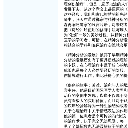
理创伤治疗”，但是，度尽劫波的人
发展下去。从这个意义上讲屈原的《
这些经典，我们和古代智慧的祖先跨
师中，张天布通过禅宗与精神分析的
森再阐述道家的只言片语，对来访者
把《诗经》所使用的修辞手法与病人
为“化蝶”一般的美妙过程。从精神
医学的学习者，可惜，在精神分析发
相结合的学科和临床治疗实践就会更
《精神分析的发展》披露了早期精神
分析的发展历史有了更具质感的理解
的专题，在心理治疗中属于核心的地
成长也是每个人必然要经历的阶段。
伤情境进行工作，由此获得心灵的提
《疾痛的故事：苦难、治愈与人的境
誉主任。他是目前国际医学人类界和
治疗的案例中发现，疾痛不仅属于身
员有着极大的实用价值，而且对于认
的疾痛经验解释为一种生物结构或者
关于心理治疗中关于情感表达的作用
他的第一位患者是个可怜的7岁女孩
的治疗术，孩子完全无法忍受，每一
尽了全部招数也无法缓解孩子的痛苦